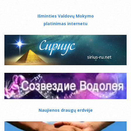
Išminties Valdovų Mokymo
platinimas internetu
Naujienos draugų erdvėje