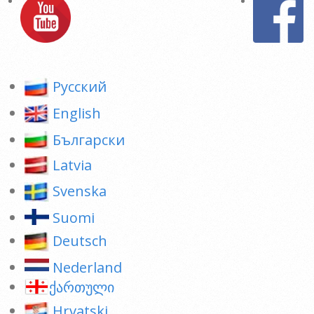
Pусский
English
Български
Latvia
Svenska
Suomi
Deutsch
Nederland
ქართული
Hrvatski