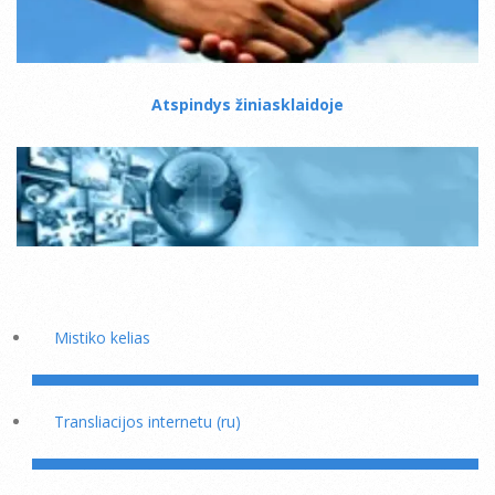
Atspindys žiniasklaidoje
Mistiko kelias
Transliacijos internetu (ru)