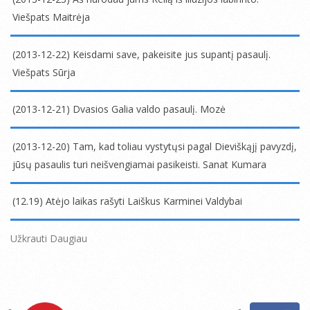
24
Viešpats Maitrėja
2013-
12-
(2013-12-22) Keisdami save, pakeisite jus supantį pasaulį.
23
Viešpats Sūrja
2013-
12-
(2013-12-21) Dvasios Galia valdo pasaulį. Mozė
22
2013-
12-
(2013-12-20) Tam, kad toliau vystytųsi pagal Dieviškąjį pavyzdį,
21
jūsų pasaulis turi neišvengiamai pasikeisti. Sanat Kumara
2013-
12-
(12.19) Atėjo laikas rašyti Laiškus Karminei Valdybai
20
2013-
12-
Užkrauti Daugiau
19