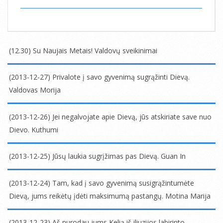
(12.30) Su Naujais Metais! Valdovų sveikinimai
2013-
12-
(2013-12-27) Privalote į savo gyvenimą sugrąžinti Dievą.
30
Valdovas Morija
2013-
12-
(2013-12-26) Jei negalvojate apie Dievą, jūs atskiriate save nuo
27
Dievo. Kuthumi
2013-
12-
(2013-12-25) Jūsų laukia sugrįžimas pas Dievą. Guan In
26
2013-
12-
(2013-12-24) Tam, kad į savo gyvenimą susigrąžintumėte
25
Dievą, jums reikėtų įdėti maksimumą pastangų. Motina Marija
2013-
12-
(2013-12-23) Aš nurodau jums Kelią iš iliuzijos labirinto.