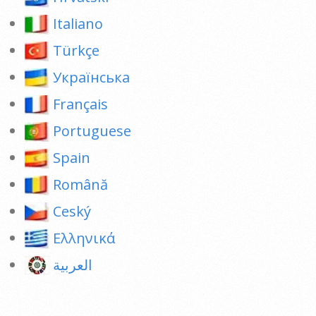
Italiano
Türkçe
Українська
Français
Portuguese
Spain
Română
Ceský
Ελληνικά
العربية