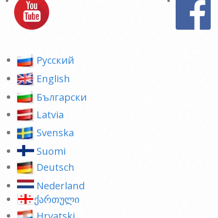
Pусский
English
Български
Latvia
Svenska
Suomi
Deutsch
Nederland
ქართული
Hrvatski