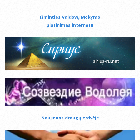
Išminties Valdovų Mokymo
platinimas internetu
Naujienos draugų erdvėje