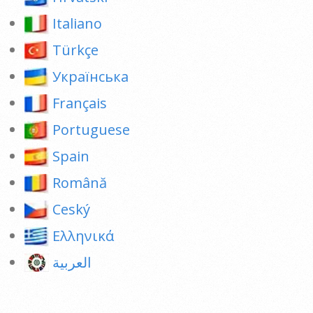
Italiano
Türkçe
Українська
Français
Portuguese
Spain
Română
Ceský
Ελληνικά
العربية