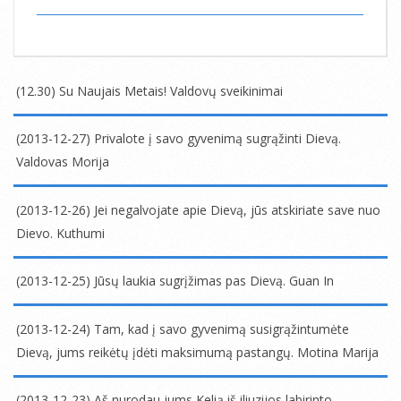
(12.30) Su Naujais Metais! Valdovų sveikinimai
2013-
12-
(2013-12-27) Privalote į savo gyvenimą sugrąžinti Dievą.
30
Valdovas Morija
2013-
12-
(2013-12-26) Jei negalvojate apie Dievą, jūs atskiriate save nuo
27
Dievo. Kuthumi
2013-
12-
(2013-12-25) Jūsų laukia sugrįžimas pas Dievą. Guan In
26
2013-
12-
(2013-12-24) Tam, kad į savo gyvenimą susigrąžintumėte
25
Dievą, jums reikėtų įdėti maksimumą pastangų. Motina Marija
2013-
12-
(2013-12-23) Aš nurodau jums Kelią iš iliuzijos labirinto.