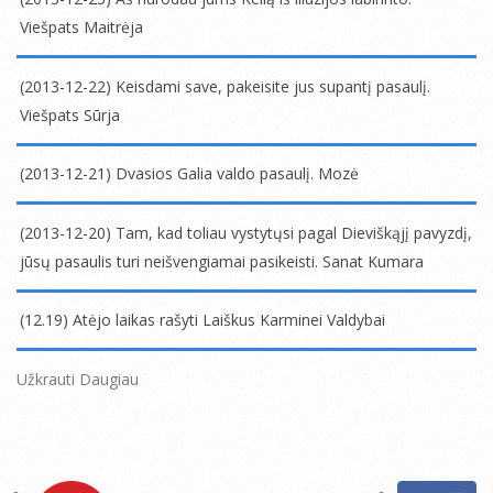
24
Viešpats Maitrėja
2013-
12-
(2013-12-22) Keisdami save, pakeisite jus supantį pasaulį.
23
Viešpats Sūrja
2013-
12-
(2013-12-21) Dvasios Galia valdo pasaulį. Mozė
22
2013-
12-
(2013-12-20) Tam, kad toliau vystytųsi pagal Dieviškąjį pavyzdį,
21
jūsų pasaulis turi neišvengiamai pasikeisti. Sanat Kumara
2013-
12-
(12.19) Atėjo laikas rašyti Laiškus Karminei Valdybai
20
2013-
12-
Užkrauti Daugiau
19