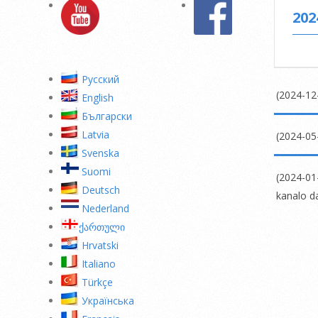
202
Pусский
(2024-12
English
2024-
Български
12-
Latvia
(2024-05-
10
Svenska
2024-
Suomi
05-
(2024-01
Deutsch
30
kanalo d
Nederland
2024-
ქართული
01-
Hrvatski
09
Italiano
Türkçe
Українська