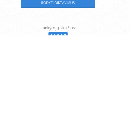
Lankytojų skaičius:
43887