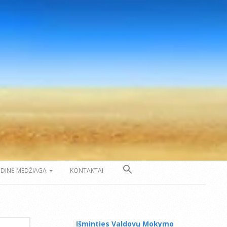
ZDINĖ MEDŽIAGA
KONTAKTAI
Išminties Valdovų Mokymo