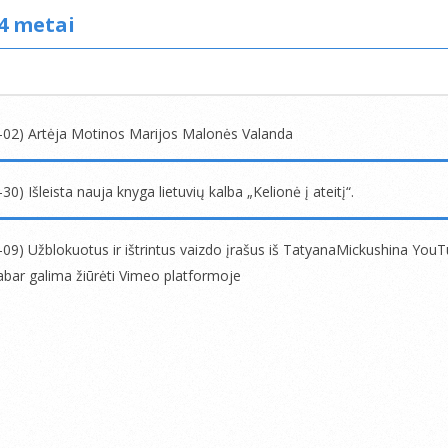
4 metai
-02) Artėja Motinos Marijos Malonės Valanda
30) Išleista nauja knyga lietuvių kalba „Kelionė į ateitį“.
-09) Užblokuotus ir ištrintus vaizdo įrašus iš TatyanaMickushina You
abar galima žiūrėti Vimeo platformoje