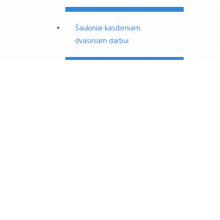
Šaukiniai kasdieniam
dvasiniam darbui
Kas mėnesinė 23 dienos
dispensacija
Motinos Marijos puslapis