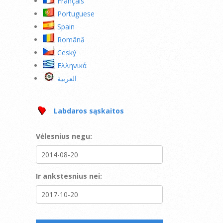
Français
Portuguese
Spain
Română
Ceský
Ελληνικά
العربية
Labdaros sąskaitos
Vėlesnius negu:
Ir ankstesnius nei: