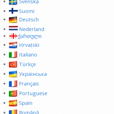
Svenska
Suomi
Deutsch
Nederland
ქართული
Hrvatski
Italiano
Türkçe
Українська
Français
Portuguese
Spain
Română