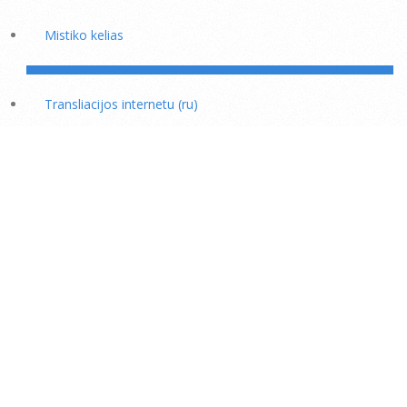
Mistiko kelias
Transliacijos internetu (ru)
Rožiniai
Skaitiniai savišvietai
Išminties mokytojų rekomendacijos
Šaukiniai kasdieniam dvasiniam darbui