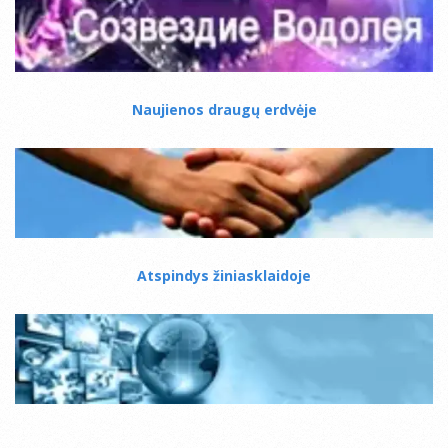
Naujienos draugų erdvėje
Atspindys žiniasklaidoje