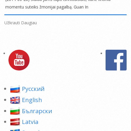
29
momentu suteiks žmonijai pagalbą. Guan In
2014-
06-
Užkrauti Daugiau
28
Pусский
English
Български
Latvia