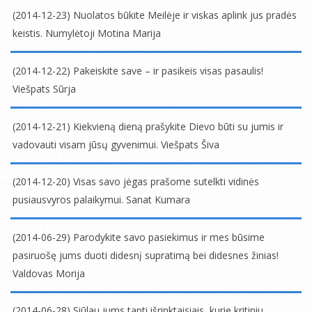
12-
(2014-12-23) Nuolatos būkite Meilėje ir viskas aplink jus pradės
24
keistis. Numylėtoji Motina Marija
2014-
12-
(2014-12-22) Pakeiskite save – ir pasikeis visas pasaulis!
23
Viešpats Sūrja
2014-
12-
(2014-12-21) Kiekvieną dieną prašykite Dievo būti su jumis ir
22
vadovauti visam jūsų gyvenimui. Viešpats Šiva
2014-
12-
(2014-12-20) Visas savo jėgas prašome sutelkti vidinės
21
pusiausvyros palaikymui. Sanat Kumara
2014-
12-
(2014-06-29) Parodykite savo pasiekimus ir mes būsime
20
pasiruošę jums duoti didesnį supratimą bei didesnes žinias!
Valdovas Morija
2014-
06-
(2014-06-28) Siūlau jums tapti išrinktaisiais, kurie kritiniu