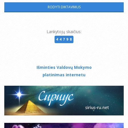
Lankytojų skaičius:
44798
Išminties Valdovų Mokymo
platinimas internetu