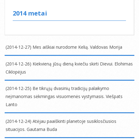
2014 metai
(2014-12-27) Mes aiškiai nurodome Kelią. Valdovas Morija
2014-
12-
(2014-12-26) Kiekvieną jūsų dieną kviečiu skirti Dievui. Elohimas
27
Ciklopėjus
2014-
12-
(2014-12-25) Be tikrųjų dvasinių tradicijų palaikymo
26
neįmanomas sėkmingas visuomenės vystymasis. Viešpats
Lanto
2014-
12-
(2014-12-24) Atėjau paaiškinti planetoje susiklosčiusios
25
situacijos. Gautama Buda
2014-