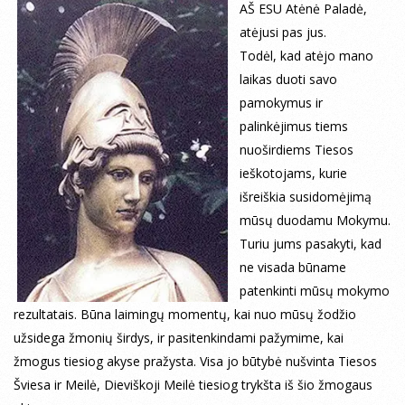
AŠ ESU Atėnė Paladė,
atėjusi pas jus.
Todėl, kad atėjo mano
laikas duoti savo
pamokymus ir
palinkėjimus tiems
nuoširdiems Tiesos
ieškotojams, kurie
išreiškia susidomėjimą
mūsų duodamu Mokymu.
Turiu jums pasakyti, kad
ne visada būname
patenkinti mūsų mokymo
rezultatais. Būna laimingų momentų, kai nuo mūsų žodžio
užsidega žmonių širdys, ir pasitenkindami pažymime, kai
žmogus tiesiog akyse pražysta. Visa jo būtybė nušvinta Tiesos
Šviesa ir Meilė, Dieviškoji Meilė tiesiog trykšta iš šio žmogaus