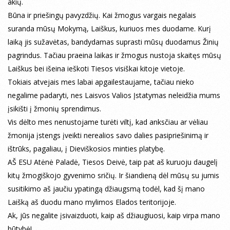
akių.
Būna ir priešingų pavyzdžių. Kai žmogus vargais negalais
suranda mūsų Mokymą, Laiškus, kuriuos mes duodame. Kurį
laiką jis sužavėtas, bandydamas suprasti mūsų duodamus Žinių
pagrindus. Tačiau praeina laikas ir žmogus nustoja skaitęs mūsų
Laiškus bei išeina ieškoti Tiesos visiškai kitoje vietoje.
Tokiais atvejais mes labai apgailestaujame, tačiau nieko
negalime padaryti, nes Laisvos Valios Įstatymas neleidžia mums
įsikišti į žmonių sprendimus.
Vis dėlto mes nenustojame turėti viltį, kad anksčiau ar vėliau
žmonija įstengs įveikti nerealios savo dalies pasipriešinimą ir
ištrūks, pagaliau, į Dieviškosios minties platybę.
AŠ ESU Atėnė Paladė, Tiesos Deivė, taip pat aš kuruoju daugelį
kitų žmogiškojo gyvenimo sričių. Ir šiandieną dėl mūsų su jumis
susitikimo aš jaučiu ypatingą džiaugsmą todėl, kad šį mano
Laišką aš duodu mano mylimos Elados teritorijoje.
Ak, jūs negalite įsivaizduoti, kaip aš džiaugiuosi, kaip virpa mano
būtybė!