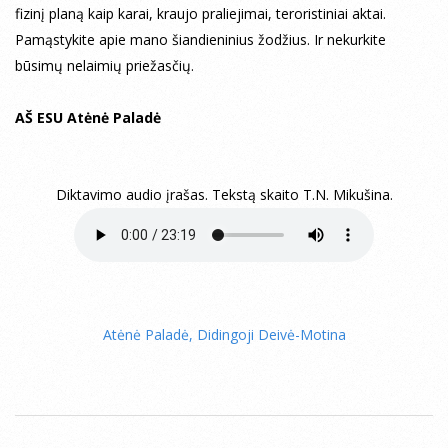
fizinį planą kaip karai, kraujo praliejimai, teroristiniai aktai.
Pamąstykite apie mano šiandieninius žodžius. Ir nekurkite
būsimų nelaimių priežasčių.
AŠ ESU Atėnė Paladė
Diktavimo audio įrašas. Tekstą skaito T.N. Mikušina.
Atėnė Paladė, Didingoji Deivė-Motina
2014-