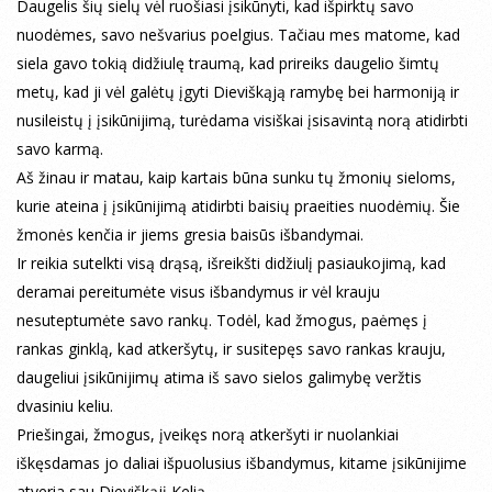
Daugelis šių sielų vėl ruošiasi įsikūnyti, kad išpirktų savo
nuodėmes, savo nešvarius poelgius. Tačiau mes matome, kad
siela gavo tokią didžiulę traumą, kad prireiks daugelio šimtų
metų, kad ji vėl galėtų įgyti Dieviškąją ramybę bei harmoniją ir
nusileistų į įsikūnijimą, turėdama visiškai įsisavintą norą atidirbti
savo karmą.
Aš žinau ir matau, kaip kartais būna sunku tų žmonių sieloms,
kurie ateina į įsikūnijimą atidirbti baisių praeities nuodėmių. Šie
žmonės kenčia ir jiems gresia baisūs išbandymai.
Ir reikia sutelkti visą drąsą, išreikšti didžiulį pasiaukojimą, kad
deramai pereitumėte visus išbandymus ir vėl krauju
nesuteptumėte savo rankų. Todėl, kad žmogus, paėmęs į
rankas ginklą, kad atkeršytų, ir susitepęs savo rankas krauju,
daugeliui įsikūnijimų atima iš savo sielos galimybę veržtis
dvasiniu keliu.
Priešingai, žmogus, įveikęs norą atkeršyti ir nuolankiai
iškęsdamas jo daliai išpuolusius išbandymus, kitame įsikūnijime
atveria sau Dieviškąjį Kelią.