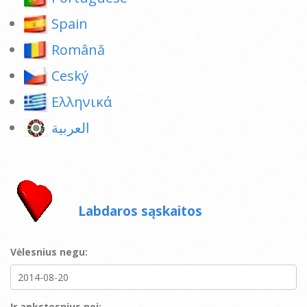
Spain
Română
Ceský
Ελληνικά
العربية
Labdaros sąskaitos
Vėlesnius negu:
Ir ankstesnius nei: