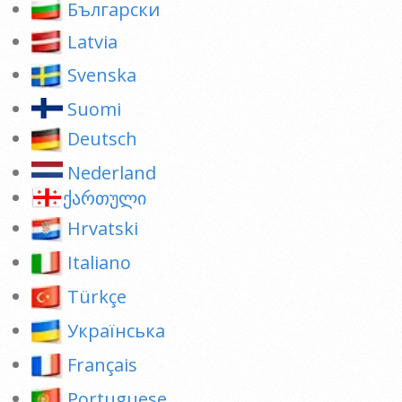
Български
Latvia
Svenska
Suomi
Deutsch
Nederland
ქართული
Hrvatski
Italiano
Türkçe
Українська
Français
Portuguese