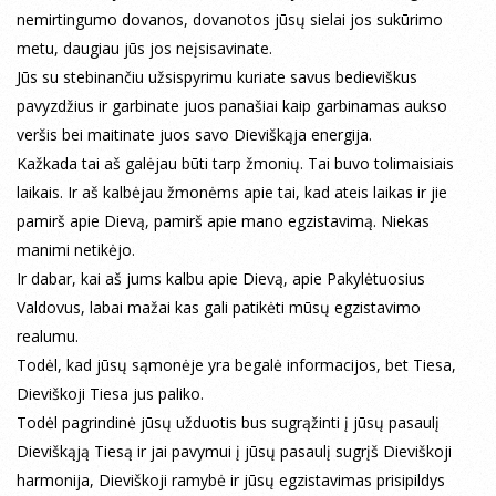
nemirtingumo dovanos, dovanotos jūsų sielai jos sukūrimo
metu, daugiau jūs jos neįsisavinate.
Jūs su stebinančiu užsispyrimu kuriate savus bedieviškus
pavyzdžius ir garbinate juos panašiai kaip garbinamas aukso
veršis bei maitinate juos savo Dieviškąja energija.
Kažkada tai aš galėjau būti tarp žmonių. Tai buvo tolimaisiais
laikais. Ir aš kalbėjau žmonėms apie tai, kad ateis laikas ir jie
pamirš apie Dievą, pamirš apie mano egzistavimą. Niekas
manimi netikėjo.
Ir dabar, kai aš jums kalbu apie Dievą, apie Pakylėtuosius
Valdovus, labai mažai kas gali patikėti mūsų egzistavimo
realumu.
Todėl, kad jūsų sąmonėje yra begalė informacijos, bet Tiesa,
Dieviškoji Tiesa jus paliko.
Todėl pagrindinė jūsų užduotis bus sugrąžinti į jūsų pasaulį
Dieviškąją Tiesą ir jai pavymui į jūsų pasaulį sugrįš Dieviškoji
harmonija, Dieviškoji ramybė ir jūsų egzistavimas prisipildys