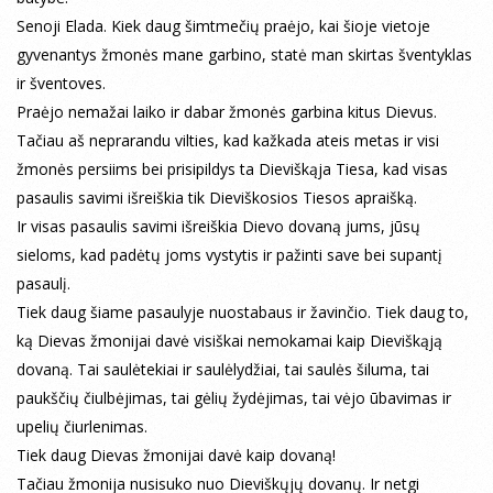
Senoji Elada. Kiek daug šimtmečių praėjo, kai šioje vietoje
gyvenantys žmonės mane garbino, statė man skirtas šventyklas
ir šventoves.
Praėjo nemažai laiko ir dabar žmonės garbina kitus Dievus.
Tačiau aš neprarandu vilties, kad kažkada ateis metas ir visi
žmonės persiims bei prisipildys ta Dieviškąja Tiesa, kad visas
pasaulis savimi išreiškia tik Dieviškosios Tiesos apraišką.
Ir visas pasaulis savimi išreiškia Dievo dovaną jums, jūsų
sieloms, kad padėtų joms vystytis ir pažinti save bei supantį
pasaulį.
Tiek daug šiame pasaulyje nuostabaus ir žavinčio. Tiek daug to,
ką Dievas žmonijai davė visiškai nemokamai kaip Dieviškąją
dovaną. Tai saulėtekiai ir saulėlydžiai, tai saulės šiluma, tai
paukščių čiulbėjimas, tai gėlių žydėjimas, tai vėjo ūbavimas ir
upelių čiurlenimas.
Tiek daug Dievas žmonijai davė kaip dovaną!
Tačiau žmonija nusisuko nuo Dieviškųjų dovanų. Ir netgi