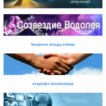
Naujienos draugų erdvėje
Atspindys žiniasklaidoje