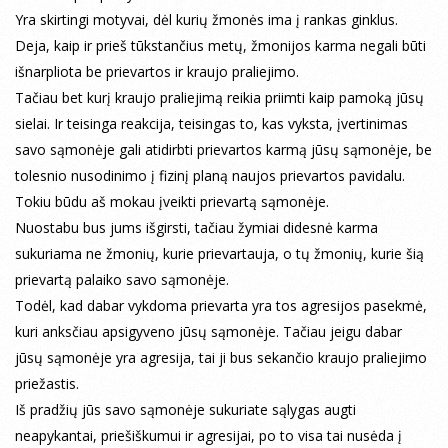
Yra skirtingi motyvai, dėl kurių žmonės ima į rankas ginklus.
Deja, kaip ir prieš tūkstančius metų, žmonijos karma negali būti
išnarpliota be prievartos ir kraujo praliejimo.
Tačiau bet kurį kraujo praliejimą reikia priimti kaip pamoką jūsų
sielai. Ir teisinga reakcija, teisingas to, kas vyksta, įvertinimas
savo sąmonėje gali atidirbti prievartos karmą jūsų sąmonėje, be
tolesnio nusodinimo į fizinį planą naujos prievartos pavidalu.
Tokiu būdu aš mokau įveikti prievartą sąmonėje.
Nuostabu bus jums išgirsti, tačiau žymiai didesnė karma
sukuriama ne žmonių, kurie prievartauja, o tų žmonių, kurie šią
prievartą palaiko savo sąmonėje.
Todėl, kad dabar vykdoma prievarta yra tos agresijos pasekmė,
kuri anksčiau apsigyveno jūsų sąmonėje. Tačiau jeigu dabar
jūsų sąmonėje yra agresija, tai ji bus sekančio kraujo praliejimo
priežastis.
Iš pradžių jūs savo sąmonėje sukuriate sąlygas augti
neapykantai, priešiškumui ir agresijai, po to visa tai nusėda į