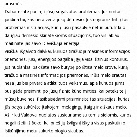
prasmės.
Dabar esate panirę į jūsų sugalvotas problemas. Jus rimtai
jaudina tai, kas nėra verta jūsų dėmesio. Jūs nugramzdinti į tas
problemas ir situacijas, kurių jūsų pasaulyje neturi būti. Ir kuo
daugiau dėmesio skiriate šioms situacijoms, tuo vis labiau
maitinate jas savo Dieviškąja energija.
Visiškai išgalvoti dalykai, kuriuos tiražuoja masinės informacijos
priemonės, jūsų energijos pagalba įgyja visai fizinius kontūrus.
Jūs nuolankiai pakišate savo būtybę po ištisa melo srove, kurią
tiražuoja masinės informacijos priemonės, ir šis melo srautas
neša jus bei priverčia atlikti tuos veiksmus, apie kuriuos jums
bus gėda prisiminti po jūsų fizinio kūno mirties, kai pateksite į
mūsų buveines. Pasibaisėdami prisiminsite tas situacijas, kurias
jūs patys sukūrėte įtakojami melagingų įtaigų ir aiškaus melo.
Aš ir kiti Valdovai nuolatos susiduriame su tomis sielomis, kurios
negali išeiti iš šoko, kai prieš jų žvilgsnį iškyla visas paskutinio
įsikūnijimo metu sukurto blogio siaubas.