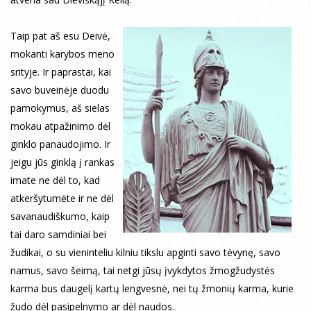
Taip pat aš esu Deivė,
mokanti karybos meno
srityje. Ir paprastai, kai
savo buveinėje duodu
pamokymus, aš sielas
mokau atpažinimo dėl
ginklo panaudojimo. Ir
jeigu jūs ginklą į rankas
imate ne dėl to, kad
atkeršytumėte ir ne dėl
savanaudiškumo, kaip
tai daro samdiniai bei
žudikai, o su vieninteliu kilniu tikslu apginti savo tėvynę, savo
namus, savo šeimą, tai netgi jūsų įvykdytos žmogžudystės
karma bus daugelį kartų lengvesnė, nei tų žmonių karma, kurie
žudo dėl pasipelnymo ar dėl naudos.