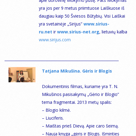
apie dorovinę Mokymo pusę. Pats Mokymas
yra jos per 9 metus priimtuose Laiškuose iš
daugiau kaip 50 Šviesos Būtybių. Visi Laiškai
yra svetainėje „Sirijus”
www.sirius-
ru.net
ir
www.sirius-net.org
, lietuvių kalba
www.sirijus.com
Тatjana Mikušina. Gėris ir Blogis
Dokumentinis filmas, kuriame yra T. N.
Mikušinos pasisakymų „Gėrio ir Blogio”
tema fragmentai. 2013 metų spalis:
– Blogio kilmė.
– Liuciferis.
– Maištas prieš Dievą. Apie caro šeimą.
– Nauja knyga „gėris ir Blogis. Išminties