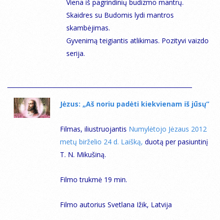
Viena iš pagrindinių budizmo mantrų.
Skaidres su Budomis lydi mantros
skambėjimas.
Gyvenimą teigiantis atlikimas. Pozityvi vaizdo
serija.
Jėzus: „Aš noriu padėti kiekvienam iš jūsų”
Filmas, iliustruojantis
Numylėtojo Jėzaus 2012
metų birželio 24 d. Laišką,
duotą per pasiuntinį
T. N. Mikušiną.
Filmo trukmė 19 min.
Filmo autorius Svetlana Ižik, Latvija