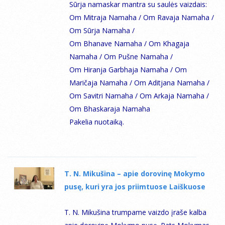
Sūrja namaskar mantra su saulės vaizdais:
Om Mitraja Namaha / Om Ravaja Namaha /
Om Sūrja Namaha /
Om Bhanave Namaha / Om Khagaja
Namaha / Om Pušne Namaha /
Om Hiranja Garbhaja Namaha / Om
Maričaja Namaha / Om Aditjana Namaha /
Om Savitri Namaha / Om Arkaja Namaha /
Om Bhaskaraja Namaha
Pakelia nuotaiką.
Т. N. Mikušina – apie dorovinę Mokymo
pusę, kuri yra jos priimtuose Laiškuose
Т. N. Mikušina trumpame vaizdo įraše kalba