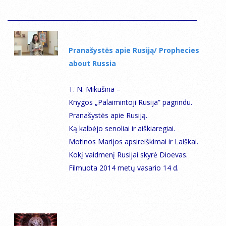
Pranašystės apie Rusiją/ Prophecies
about Russia
Т. N. Мikušina –
Knygos „Palaimintoji Rusija” pagrindu.
Pranašystės apie Rusiją.
Ką kalbėjo senoliai ir aiškiaregiai.
Motinos Marijos apsireiškimai ir Laiškai.
Kokį vaidmenį Rusijai skyrė Dioevas.
Filmuota 2014 metų vasario 14 d.