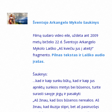
Šventojo Arkangelo Mykolo šaukinys
Filmą sudaro video eilė, uždėta ant 2009
metų birželio 22 d. Šventojo Arkangelo
Mykolo Laiško „Aš kviečiu jus į ateitį!”
fragmento.
Pilnas tekstas ir Laiško audio
įrašas.
Šaukinys:
…
kad ir kaip sunku būtų, kad ir kaip jus
apniktų sunkios mintys bei būsenos, turite
surasti savyje jėgų ir pasakyti:
„Aš žinau, kad šios būsenos nerealios. Aš
žinau, kad iliuzija stipri, bet aš pasiruošęs