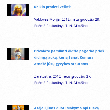
Reikia pradėti veikti!
Valdovas Morija, 2012 metų gruodžio 28.
Priėmė Pasiuntinys T. N. Mikušina.
Privalote persiimti didžia pagarba prieš
didingą auką, kurią Sanat Kumara
atnešė jūsų gyvybės srautams
Zaratustra, 2012 metų gruodžio 27.
Priėmė Pasiuntinys T. N. Mikušina.
Atėjau jums duoti Mokymo api Dievą