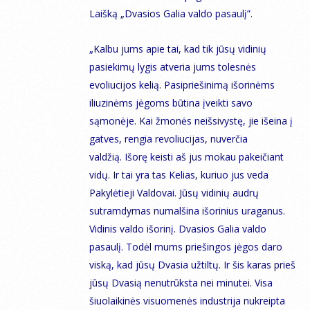
Laišką „Dvasios Galia valdo pasaulį”.
„
Kalbu jums apie tai, kad tik jūsų vidinių
pasiekimų lygis atveria jums tolesnės
evoliucijos kelią. Pasipriešinimą išorinėms
iliuzinėms jėgoms būtina įveikti savo
sąmonėje. Kai žmonės neišsivystę, jie išeina į
gatves, rengia revoliucijas, nuverčia
valdžią. Išorę keisti aš jus mokau pakeičiant
vidų. Ir tai yra tas Kelias, kuriuo jus veda
Pakylėtieji Valdovai. Jūsų vidinių audrų
sutramdymas numalšina išorinius uraganus.
Vidinis valdo išorinį. Dvasios Galia valdo
pasaulį. Todėl mums priešingos jėgos daro
viską, kad jūsų Dvasia užtiltų. Ir šis karas prieš
jūsų Dvasią nenutrūksta nei minutei. Visa
šiuolaikinės visuomenės industrija nukreipta