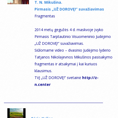
T. N. Мikušina.
Pirmasis „UŽ DOROVĘ!” suvažiavimas
Fragmentas
2014 metų gegužės 4 d. maskvoje įvyko
Pirmasis Tarptautinio Visuomeninio Judėjimo
„UŽ DOROVĘ!” suvažiavimas.
Siūlomame video – dvasinio Judėjimo lyderio
Tatjanos Nikolajevnos Mikušinos pasisakymo
fragmentas ir atsakymai į kai kuriuos
klausimus.
TVJ „UŽ DOROVĘ!” svetainė
http://z-
n.center