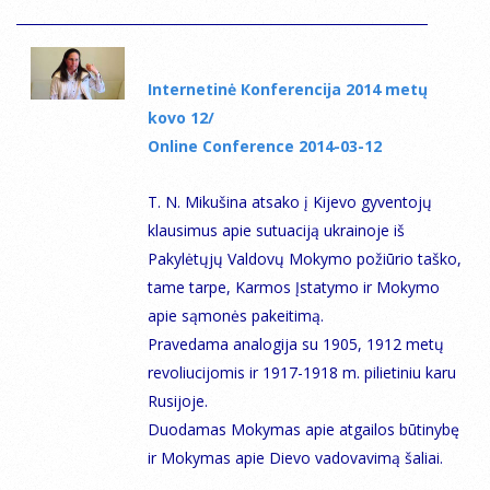
Internetinė Кonferencija 2014 metų
kovo 12/
Online Conference 2014-03-12
T. N. Mikušina atsako į Kijevo gyventojų
klausimus apie sutuaciją ukrainoje iš
Pakylėtųjų Valdovų Mokymo požiūrio taško,
tame tarpe, Karmos Įstatymo ir Mokymo
apie sąmonės pakeitimą.
Pravedama analogija su 1905, 1912 metų
revoliucijomis ir 1917-1918 m. pilietiniu karu
Rusijoje.
Duodamas Mokymas apie atgailos būtinybę
ir Mokymas apie Dievo vadovavimą šaliai.