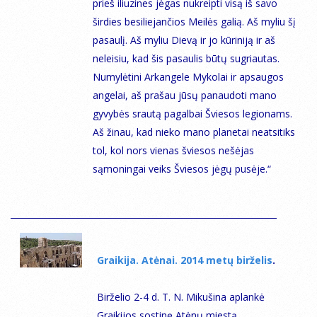
prieš iliuzines jėgas nukreipti visą iš savo
širdies besiliejančios Meilės galią. Aš myliu šį
pasaulį. Aš myliu Dievą ir jo kūriniją ir aš
neleisiu, kad šis pasaulis būtų sugriautas.
Numylėtini Arkangele Mykolai ir apsaugos
angelai, aš prašau jūsų panaudoti mano
gyvybės srautą pagalbai Šviesos legionams.
Aš žinau, kad nieko mano planetai neatsitiks
tol, kol nors vienas šviesos nešėjas
sąmoningai veiks Šviesos jėgų pusėje.“
Graikija. Atėnai. 2014 metų birželis
.
Birželio 2-4 d. T. N. Mikušina aplankė
Graikijos sostinę Atėnų miestą.