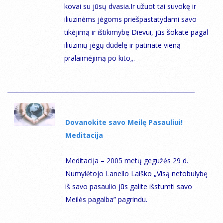
kovai su jūsų dvasia.Ir užuot tai suvokę ir
iliuzinėms jėgoms priešpastatydami savo
tikėjimą ir ištikimybę Dievui, jūs šokate pagal
iliuzinių jėgų dūdelę ir patiriate vieną
pralaimėjimą po kito
„.
Dovanokite savo Meilę Pasauliui!
Мeditacija
Meditacija – 2005 metų gegužės 29 d.
Numylėtojo Lanello Laiško „Visą netobulybę
iš savo pasaulio jūs galite išstumti savo
Meilės pagalba” pagrindu.