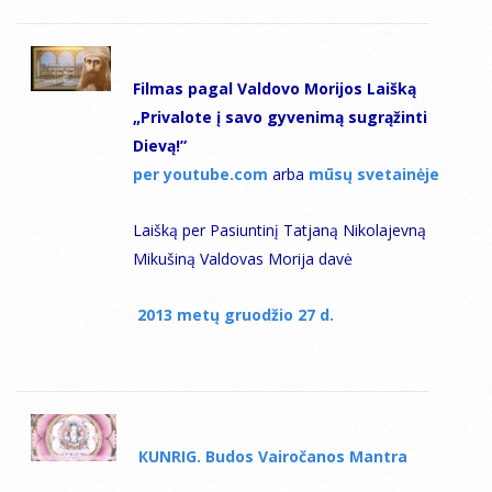
Filmas pagal Valdovo Morijos Laišką
„Privalote į savo gyvenimą sugrąžinti
Dievą!”
per youtube.com
arba
mūsų svetainėje
Laišką per Pasiuntinį Tatjaną Nikolajevną
Mikušiną Valdovas Morija davė
2013 metų gruodžio 27 d.
КUNRIG. Budos Vairočanos Mantra