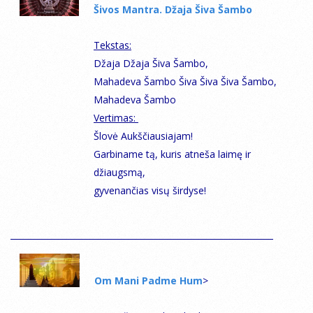
Šivos Mantra. Džaja Šiva Šambo
Тekstas:
Džaja Džaja Šiva Šambo,
Mahadeva Šambo Šiva Šiva Šiva Šambo,
Mahadeva Šambo
Vertimas:
Šlovė Aukščiausiajam!
Garbiname tą, kuris atneša laimę ir
džiaugsmą,
gyvenančias visų širdyse!
Оm Mani Padme Hum
>