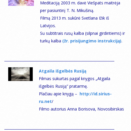
Мeditaciją 2003 m. davė Viešpats maitrėja
per pasiuntinį T. N. Mikušiną.
Filmą 2013 m. sukūrė Svetlana Ižik iš
Latvijos.
Su subtitrais rusų kalba (silpnai girdintiems) ir
turkų kalba
(žr. prisijungimo instrukciją)
.
Atgaila išgelbės Rusiją
Filmas sukurtas pagal knygos „Atgaila
išgelbės Rusiją” pratarmę.
Plačiau apie knygą –
http://id.sirius-
ru.net
/
Filmo autorius Anna Borisova, Novosibirskas