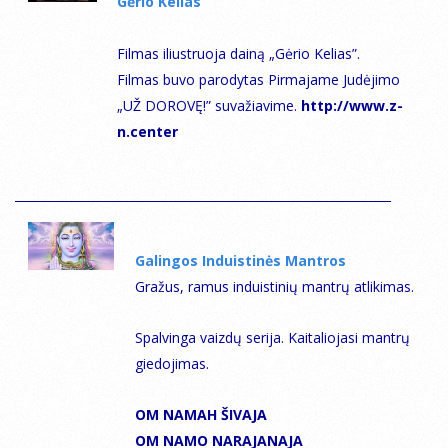
Gėrio Kelias
Filmas iliustruoja dainą „Gėrio Kelias”.
Filmas buvo parodytas Pirmajame Judėjimo
„UŽ DOROVĘ!” suvažiavime.
http://www.z-
n.center
Galingos Induistinės Mantros
Gražus, ramus induistinių mantrų atlikimas.
Spalvinga vaizdų serija. Kaitaliojasi mantrų
giedojimas.
ОМ NAMAH ŠIVAJA
OM NAMO NARAJANAJA