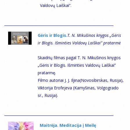
Valdovų Laiškai”.
Gėris ir Blogis.
T. N. Mikušinos knygos „Gėris
ir Blogis. Išminties Valdovų Laiškai” pratarmė
Skaidrių filmas pagal T. N. Mikušinos knygos
„Gėris ir Blogis. Išminties Valdovų Laiškai”
pratarmę.
Filmo autoriai J. J. Iljina(Novosibirskas, Rusija),
Viktorija Erofejeva (Kamyšinas, Volgogrado
sr., Rusija).
Мaitrėja. Meditacija į Meilę