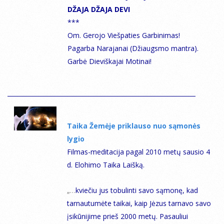
DŽAJA DŽAJA DEVI
***
Оm. Gerojo Viešpaties Garbinimas!
Pagarba Narajanai (Džiaugsmo mantra).
Garbė Dieviškajai Motinai!
Taika Žemėje priklauso nuo sąmonės
lygio
Filmas-meditacija pagal 2010 metų sausio 4
d. Elohimo Taika Laišką.
„…
kviečiu jus tobulinti savo sąmonę, kad
tarnautumėte taikai, kaip Jėzus tarnavo savo
įsikūnijime prieš 2000 metų.
Pasauliui