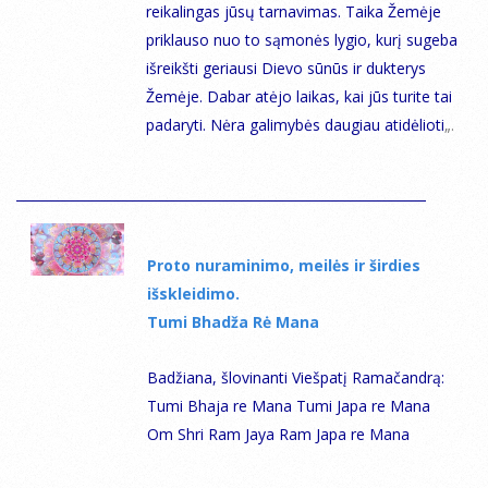
reikalingas jūsų tarnavimas. Taika Žemėje
priklauso nuo to sąmonės lygio, kurį sugeba
išreikšti geriausi Dievo sūnūs ir dukterys
Žemėje. Dabar atėjo laikas, kai jūs turite tai
padaryti. Nėra galimybės daugiau atidėlioti
„.
Proto nuraminimo, meilės ir širdies
išskleidimo.
Tumi Bhadža Rė Mana
Badžiana, šlovinanti Viešpatį Ramačandrą:
Tumi Bhaja re Mana Tumi Japa re Mana
Om Shri Ram Jaya Ram Japa re Mana