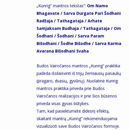
„Kunrig” mantros tekstas”:
Om Namo
Bhagavate / Sarva Durgate Pari Šodhani
Radžaja / Tathagataja / Arhate
Samjaksam Budhaja / Tathagataja / Om
Šodhani / Šodhani / Sarva Param
Bišodhani / Šodhe Bišodhe / Sarva Karma
Avarana Bišodhani Svaha
Budos Vairočanos mantros „Kunrig” praktika
padeda išsilaisvinti iš trijų žemiausių pasaulių
(pragaro, dvasių, gyvūnų). Nuolatinė Kunrig
mantros praktika priveda prie Budos
Vairočanos realizacijos ir prie šios būsenos
priveda visas gyvas būtybes.
Tam, kad pasiektumėte didesnį efektą,
skaitant mantrą „Kunrig” rekomenduojama
vizualizuoti save Budos Vairočanos formoje.