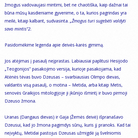
žmogus vadovaujasi mintimi, bet ne chaotiška, kaip dažnai tai
būna mūsų kasdieniame gyvenime, o ta, kurios pagrindas yra
meilė, kitaip kalbant, sudvasinta.
„Žmogus turi sugebėti valdyti
savo mintis”2.
Pasidomėkime legenda apie deivės-karės gimimą.
Jos atėjimas į pasaulį neįprastas. Labiausiai paplitusi Hesijodo
„Teogonijos” pasakojimo versija, kurioje pasakojama, kad
Atėnės tėvas buvo Dzeusas – svarbiausias Olimpo dievas,
valdantis visą pasaulį, o motina – Metida, arba kitaip Metis,
senovės Graikijos mitologijoje ji įkūnijo išmintį ir buvo pirmoji
Dzeuso žmona.
Uranas (Dangaus dievas) ir Gaja (Žemės deivė) išpranašavo
Dzeusui, kad jo žmona pagimdys sūnų, kuris jį pranoks. Kad tai
neįvyktų, Metidai pastojus Dzeusas užmigdė ją švelniomis