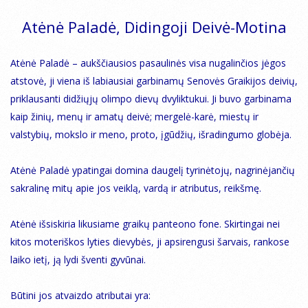
Atėnė Paladė, Didingoji Deivė-Motina
Atėnė Paladė – aukščiausios pasaulinės visa nugalinčios jėgos
atstovė, ji viena iš labiausiai garbinamų Senovės Graikijos deivių,
priklausanti didžiųjų olimpo dievų dvyliktukui. Ji buvo garbinama
kaip žinių, menų ir amatų deivė; mergelė-karė, miestų ir
valstybių, mokslo ir meno, proto, įgūdžių, išradingumo globėja.
Atėnė Paladė ypatingai domina daugelį tyrinėtojų, nagrinėjančių
sakralinę mitų apie jos veiklą, vardą ir atributus, reikšmę.
Atėnė išsiskiria likusiame graikų panteono fone. Skirtingai nei
kitos moteriškos lyties dievybės, ji apsirengusi šarvais, rankose
laiko ietį, ją lydi šventi gyvūnai.
Būtini jos atvaizdo atributai yra: