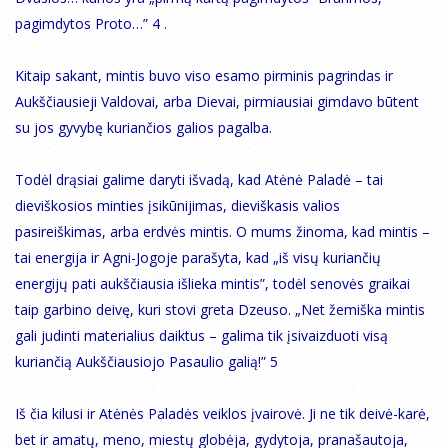
pagimdytos Proto…” 4 .
Kitaip sakant, mintis buvo viso esamo pirminis pagrindas ir
Aukščiausieji Valdovai, arba Dievai, pirmiausiai gimdavo būtent
su jos gyvybę kuriančios galios pagalba.
Todėl drąsiai galime daryti išvadą, kad Atėnė Paladė – tai
dieviškosios minties įsikūnijimas, dieviškasis valios
pasireiškimas, arba erdvės mintis. O mums žinoma, kad mintis –
tai energija ir Agni-Jogoje parašyta, kad „iš visų kuriančių
energijų pati aukščiausia išlieka mintis”, todėl senovės graikai
taip garbino deivę, kuri stovi greta Dzeuso. „Net žemiška mintis
gali judinti materialius daiktus – galima tik įsivaizduoti visą
kuriančią Aukščiausiojo Pasaulio galią!” 5
Iš čia kilusi ir Atėnės Paladės veiklos įvairovė. Ji ne tik deivė-karė,
bet ir amatų, meno, miestų globėja, gydytoja, pranašautoja,