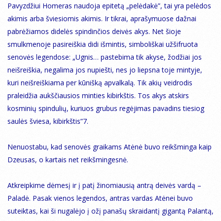
Pavyzdžiui Homeras naudoja epitetą „pelėdakė”, tai yra pelėdos
akimis arba šviesiomis akimis. Ir tikrai, aprašymuose dažnai
pabrėžiamos didelės spindinčios deivės akys. Net šioje
smulkmenoje pasireiškia didi išmintis, simboliškai užšifruota
senovės legendose: „Ugnis… pastebima tik akyse, žodžiai jos
neišreiškia, negalima jos nupiešti, nes jo liepsna toje mintyje,
kuri neišreiškiama per kūnišką apvalkalą. Tik akių veidrodis
praleidžia aukščiausios minties kibirkštis. Tos akys atskirs
kosminių spindulių, kuriuos grubus regėjimas pavadins tiesiog
saulės šviesa, kibirkštis”7.
Nenuostabu, kad senovės graikams Atėnė buvo reikšminga kaip
Dzeusas, o kartais net reikšmingesnė.
Atkreipkime dėmesį ir į patį žinomiausią antrą deivės vardą –
Paladė. Pasak vienos legendos, antras vardas Atėnei buvo
suteiktas, kai ši nugalėjo į ožį panašų skraidantį gigantą Palantą,