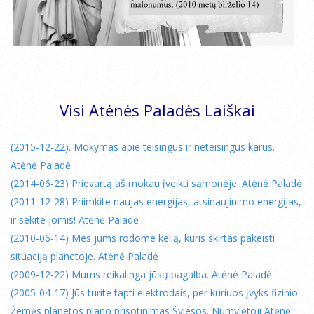
Visi Atėnės Paladės Laiškai
(2015-12-22). Mokymas apie teisingus ir neteisingus karus.
Atėnė Paladė
(2014-06-23) Prievartą aš mokau įveikti sąmonėje. Atėnė Paladė
(2011-12-28) Priimkite naujas energijas, atsinaujinimo energijas,
ir sekite jomis! Atėnė Paladė
(2010-06-14) Mes jums rodome kelią, kuris skirtas pakeisti
situaciją planetoje. Atėnė Paladė
(2009-12-22) Mums reikalinga jūsų pagalba. Atėnė Paladė
(2005-04-17) Jūs turite tapti elektrodais, per kuriuos įvyks fizinio
Žemės planetos plano prisotinimas Šviesos. Numylėtoji Atėnė