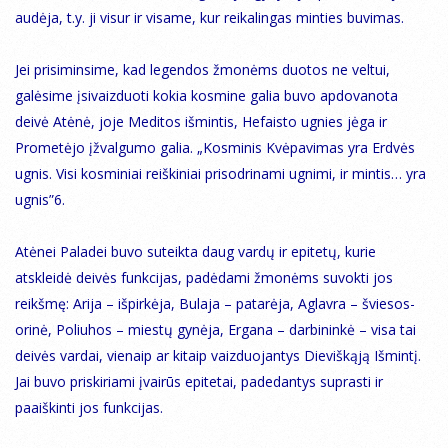
audėja, t.y. ji visur ir visame, kur reikalingas minties buvimas.
Jei prisiminsime, kad legendos žmonėms duotos ne veltui,
galėsime įsivaizduoti kokia kosmine galia buvo apdovanota
deivė Atėnė, joje Meditos išmintis, Hefaisto ugnies jėga ir
Prometėjo įžvalgumo galia. „Kosminis Kvėpavimas yra Erdvės
ugnis. Visi kosminiai reiškiniai prisodrinami ugnimi, ir mintis… yra
ugnis”6.
Atėnei Paladei buvo suteikta daug vardų ir epitetų, kurie
atskleidė deivės funkcijas, padėdami žmonėms suvokti jos
reikšmę: Arija – išpirkėja, Bulaja – patarėja, Aglavra – šviesos-
orinė, Poliuhos – miestų gynėja, Ergana – darbininkė – visa tai
deivės vardai, vienaip ar kitaip vaizduojantys Dieviškąją Išmintį.
Jai buvo priskiriami įvairūs epitetai, padedantys suprasti ir
paaiškinti jos funkcijas.