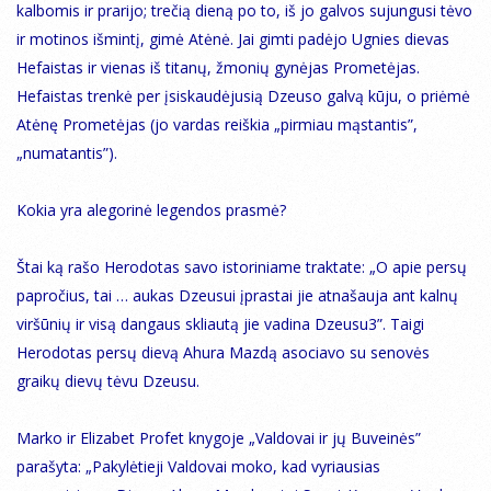
kalbomis ir prarijo; trečią dieną po to, iš jo galvos sujungusi tėvo
ir motinos išmintį, gimė Atėnė. Jai gimti padėjo Ugnies dievas
Hefaistas ir vienas iš titanų, žmonių gynėjas Prometėjas.
Hefaistas trenkė per įsiskaudėjusią Dzeuso galvą kūju, o priėmė
Atėnę Prometėjas (jo vardas reiškia „pirmiau mąstantis”,
„numatantis”).
Kokia yra alegorinė legendos prasmė?
Štai ką rašo Herodotas savo istoriniame traktate: „O apie persų
papročius, tai … aukas Dzeusui įprastai jie atnašauja ant kalnų
viršūnių ir visą dangaus skliautą jie vadina Dzeusu3”. Taigi
Herodotas persų dievą Ahura Mazdą asociavo su senovės
graikų dievų tėvu Dzeusu.
Marko ir Elizabet Profet knygoje „Valdovai ir jų Buveinės”
parašyta: „Pakylėtieji Valdovai moko, kad vyriausias