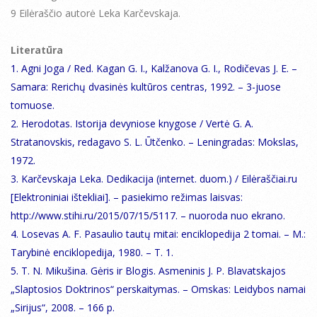
9 Eilėraščio autorė Leka Karčevskaja.
Literatūra
1. Agni Joga / Red. Kagan G. I., Kalžanova G. I., Rodičevas J. E. –
Samara: Rerichų dvasinės kultūros centras, 1992. – 3-juose
tomuose.
2. Herodotas. Istorija devyniose knygose / Vertė G. A.
Stratanovskis, redagavo S. L. Ūtčenko. – Leningradas: Mokslas,
1972.
3. Karčevskaja Leka. Dedikacija (internet. duom.) / Eilėraščiai.ru
[Elektroniniai ištekliai]. – pasiekimo režimas laisvas:
http://www.stihi.ru/2015/07/15/5117. – nuoroda nuo ekrano.
4. Losevas A. F. Pasaulio tautų mitai: enciklopedija 2 tomai. – M.:
Tarybinė enciklopedija, 1980. – T. 1.
5. T. N. Mikušina. Gėris ir Blogis. Asmeninis J. P. Blavatskajos
„Slaptosios Doktrinos“ perskaitymas. – Omskas: Leidybos namai
„Sirijus“, 2008. – 166 p.