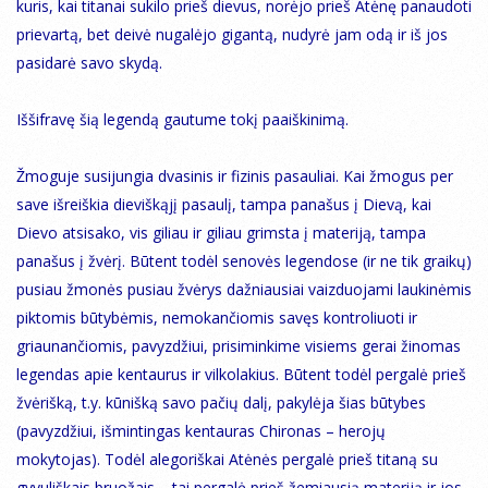
kuris, kai titanai sukilo prieš dievus, norėjo prieš Atėnę panaudoti
prievartą, bet deivė nugalėjo gigantą, nudyrė jam odą ir iš jos
pasidarė savo skydą.
Iššifravę šią legendą gautume tokį paaiškinimą.
Žmoguje susijungia dvasinis ir fizinis pasauliai. Kai žmogus per
save išreiškia dieviškąjį pasaulį, tampa panašus į Dievą, kai
Dievo atsisako, vis giliau ir giliau grimsta į materiją, tampa
panašus į žvėrį. Būtent todėl senovės legendose (ir ne tik graikų)
pusiau žmonės pusiau žvėrys dažniausiai vaizduojami laukinėmis
piktomis būtybėmis, nemokančiomis savęs kontroliuoti ir
griaunančiomis, pavyzdžiui, prisiminkime visiems gerai žinomas
legendas apie kentaurus ir vilkolakius. Būtent todėl pergalė prieš
žvėrišką, t.y. kūnišką savo pačių dalį, pakylėja šias būtybes
(pavyzdžiui, išmintingas kentauras Chironas – herojų
mokytojas). Todėl alegoriškai Atėnės pergalė prieš titaną su
gyvuliškais bruožais – tai pergalė prieš žemiausią materiją ir jos