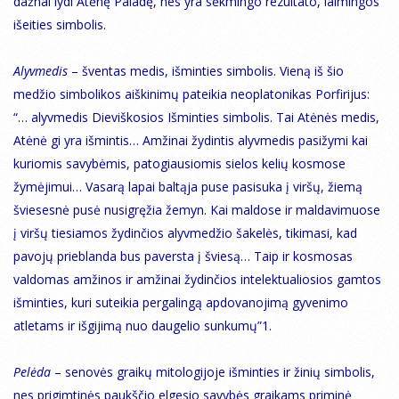
dažnai lydi Atėnę Paladę, nes yra sėkmingo rezultato, laimingos
išeities simbolis.
Alyvmedis
– šventas medis, išminties simbolis. Vieną iš šio
medžio simbolikos aiškinimų pateikia neoplatonikas Porfirijus:
“… alyvmedis Dieviškosios Išminties simbolis. Tai Atėnės medis,
Atėnė gi yra išmintis… Amžinai žydintis alyvmedis pasižymi kai
kuriomis savybėmis, patogiausiomis sielos kelių kosmose
žymėjimui… Vasarą lapai baltąja puse pasisuka į viršų, žiemą
šviesesnė pusė nusigręžia žemyn. Kai maldose ir maldavimuose
į viršų tiesiamos žydinčios alyvmedžio šakelės, tikimasi, kad
pavojų prieblanda bus paversta į šviesą… Taip ir kosmosas
valdomas amžinos ir amžinai žydinčios intelektualiosios gamtos
išminties, kuri suteikia pergalingą apdovanojimą gyvenimo
atletams ir išgijimą nuo daugelio sunkumų”1.
Pelėda
– senovės graikų mitologijoje išminties ir žinių simbolis,
nes prigimtinės paukščio elgesio savybės graikams priminė