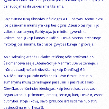
panaudojimas dieviškiesiems tikslams.
Kaip tvirtina rusų filosofas ir filologas A.F. Losevas, Atėnė ir visi
jos pasiekimai mums yra kaip tiesioginis Dzeuso tęsinys. Ji jo
valios ir sumanymų išpildytoja, jo mintis, įgyvendinta
veiksmuose. Ji kaip likimas ir Didžioji Deivė-Motina, archainėje
mitologijoje žinoma, kaip visos gyvybės kūrėja ir griovėja.
Apie sakralinę Atėnės Paladės reikšmę rašė profesorė Z.S.
Šelomenceva esėje „Atėnė-Sofija-Menfra”: „Deivė žemėje, į
mūsų pasaulį nešanti dieviškumą kaip Dieviškąjį Gėrį.
Aukščiausiasis jai leido nešti ne tik Tėvo išmintį, bet ir jo
sumanymą mūsų žemiškąjam pasauliui. Ji pasireiškia kaip
Dieviškosios Išminties ideologas, kaip teoretikas, vadovas ir
organizatorius. Ji išminties, amatų, teisingų karų Deivė ir, esant
būtinybei, stoja į kovą, savo ginkluote išreikšdama nuolatinį
pasiruošimą ginti Tiesą”8.