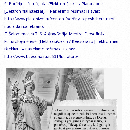
6. Porfirijus. Nimfų ola. (Elektron.ištekl.) / Platanapolis
[Elektroniniai ištekliai]. – Pasiekimo režimas laisvas:
http://www.platonizm.ru/content/porfiriy-o-peshchere-nimf,
nuoroda nuo ekrano.
7. Šelomenceva Z. S. Atėnė-Sofija-Menfra. Filosofinė-
kultūrologinė esė. (Elektron.ištekl.) / Beesona.ru [Elektroniniai
ištekliai]. – Pasiekimo režimas laisvas:
http://www.beesona.ru/id531/literature/