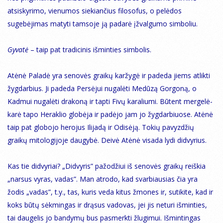
atsiskyrimo, vienumos siekiančius filosofus, o pelėdos
sugebėjimas matyti tamsoje ją padarė įžvalgumo simboliu.
Gyvatė
– taip pat tradicinis išminties simbolis.
Atėnė Paladė yra senovės graikų karžygė ir padeda jiems atlikti
žygdarbius. Ji padeda Persėjui nugalėti Medūzą Gorgoną, o
Kadmui nugalėti drakoną ir tapti Fivų karaliumi. Būtent mergelė-
karė tapo Heraklio globėja ir padėjo jam jo žygdarbiuose. Atėnė
taip pat globojo herojus Ilijadą ir Odisėją. Tokių pavyzdžių
graikų mitologijoje daugybė. Deivė Atėnė visada lydi didvyrius.
Kas tie didvyriai? „Didvyris” pažodžiui iš senovės graikų reiškia
„narsus vyras, vadas”. Man atrodo, kad svarbiausias čia yra
žodis „vadas”, t.y., tas, kuris veda kitus žmones ir, sutikite, kad ir
koks būtų sėkmingas ir drąsus vadovas, jei jis neturi išminties,
tai daugelis jo bandymų bus pasmerkti žlugimui. Išmintingas