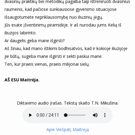
dvasinių praktikų bei metodikų pagalba taip ištreniruoti dvasinius
raumenis, kad pačiose sunkiausiose gyvenimo situacijose
išsaugotumėte nepriklausomybę nuo iliuzinių jėgų.
Jūs esate įšventinimų piramidėje. Ir aš nurodau jums Kelią iš
iliuzijos labirinto.
Ar daugelis geba mane išgirsti?
Aš žinau, kad mano ištikimi bodhisatvos, kad ir kokioje iliuzijoje
jie būtų, sugeba mane išgirsti ir sekti paskui mane.
Ten, kur praeis vienas, praeis milijonai sielų.
AŠ ESU Maitrėja.
Diktavimo audio įrašas. Tekstą skaito T.N. Mikušina.
Apie Viešpatį Maitrėją