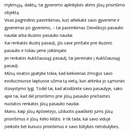
mylimųjų, daiktų, tai gyvenimo aplinkybės atims jūsų prisirišimo
objektą.
Visas pagrindinis pasirinkimas, kurį atliekate savo gyvenime ir
gyvenimas po gyvenimo, – tai pasirinkimas Dieviškojo pasaulio
naudai arba iliuzinio pasaulio naudai.
Kai renkatės iliuzinį pasaulį, jūs save pririšate prie iliuzinio
pasaulio ir toliau jame įsikūnijate.
Jei renkatės Aukščiausiąjį pasaulį, tai pereinate į Aukščiausiąjį
pasaulį.
Mūsų visatos ypatybė tokia, kad kiekvienas žmogus savo
evoliuciniuose laiptuose užima tą vietą, kuri atitinka jo sąmonės
išsivystymo lygį. Todėl tai, kad atsidūrėte savo pasaulyje, sako
apie tai, kad dėl prisirišimo prie jūsų pasaulio priežasties
nuolatos renkatės jūsų pasaulio naudai.
Mano, kaip jūsų Apšvietėjo, užduotis paaiškinti jums jūsų
prisirišimus ir jūsų Kelio kliūtis. Ir tik tada, kai savo viduje
įveiksite bet kuriuos prisirišimus ir savo būtybės netobulybes,