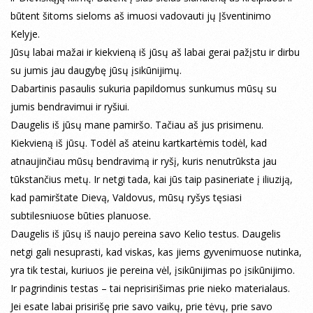
būtent šitoms sieloms aš imuosi vadovauti jų Įšventinimo
Kelyje.
Jūsų labai mažai ir kiekvieną iš jūsų aš labai gerai pažįstu ir dirbu
su jumis jau daugybę jūsų įsikūnijimų.
Dabartinis pasaulis sukuria papildomus sunkumus mūsų su
jumis bendravimui ir ryšiui.
Daugelis iš jūsų mane pamiršo. Tačiau aš jus prisimenu.
Kiekvieną iš jūsų. Todėl aš ateinu kartkartėmis todėl, kad
atnaujinčiau mūsų bendravimą ir ryšį, kuris nenutrūksta jau
tūkstančius metų. Ir netgi tada, kai jūs taip pasineriate į iliuziją,
kad pamirštate Dievą, Valdovus, mūsų ryšys tęsiasi
subtilesniuose būties planuose.
Daugelis iš jūsų iš naujo pereina savo Kelio testus. Daugelis
netgi gali nesuprasti, kad viskas, kas jiems gyvenimuose nutinka,
yra tik testai, kuriuos jie pereina vėl, įsikūnijimas po įsikūnijimo.
Ir pagrindinis testas – tai neprisirišimas prie nieko materialaus.
Jei esate labai prisirišę prie savo vaikų, prie tėvų, prie savo