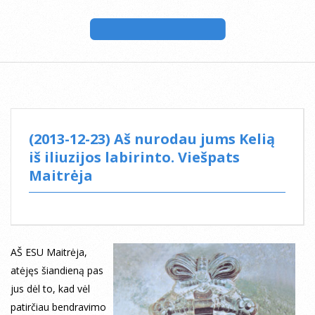
(2013-12-23) Aš nurodau jums Kelią
iš iliuzijos labirinto. Viešpats
Maitrėja
AŠ ESU Maitrėja,
atėjęs šiandieną pas
jus dėl to, kad vėl
patirčiau bendravimo