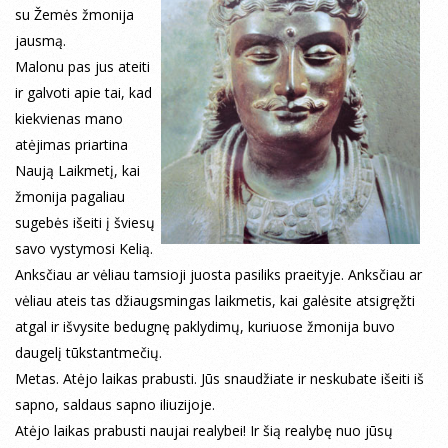
su Žemės žmonija
jausmą.
Malonu pas jus ateiti
ir galvoti apie tai, kad
kiekvienas mano
atėjimas priartina
Naują Laikmetį, kai
žmonija pagaliau
sugebės išeiti į šviesų
savo vystymosi Kelią.
Anksčiau ar vėliau tamsioji juosta pasiliks praeityje. Anksčiau ar
vėliau ateis tas džiaugsmingas laikmetis, kai galėsite atsigręžti
atgal ir išvysite bedugnę paklydimų, kuriuose žmonija buvo
daugelį tūkstantmečių.
Metas. Atėjo laikas prabusti. Jūs snaudžiate ir neskubate išeiti iš
sapno, saldaus sapno iliuzijoje.
Atėjo laikas prabusti naujai realybei! Ir šią realybę nuo jūsų