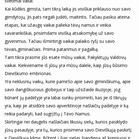
svetimai valiai.
Kai kūdikis gimsta, tam tikrą laiką jis visiškai priklauso nuo savo
gimdytojų. Jis pats negali judėti, maitintis. Tačiau paskui ateina
etapas, kai užaugę vaikai palieka tėvų namus ir veikia
savarankiškai, prisiimdami visišką atsakomybę už savo
gyvenimus. Tačiau išmintingi vaikai palaiko ryšį su savo
tėvais,giminaičiais. Priima patarimus ir pagalbą.
Tam tikra prasme jūs esate mūsų vaikai, Pakylėtųjų Valdovų
vaikai. Kiekviename iš jūsų yra mūsų dalelė, kaip jūsų būsimo
Dieviškumo embrionas.
Yra neklusnių vaikų, kurie pamiršo apie savo giminiškumą, apie
savo dangiškuosius globėjus ir taip užsižaidė iliuzijoje, jog
būnant jų padėtyje yra labai sunku prisiminti, kas jie iš tikrųjų
yra, kaip jie atsidūrė savo apverktinoje našlaičių padėtyje ir ką
reikia padaryti, kad sugrįžtų į Tėvo Namus.
Skirtingai nei daugelis našlaičiais likusių sielų, kurios pasiklydo
jūsų pasaulyje, yra tų, kurios prisimena savo Dieviškąją paskirtį
ir Dieviškąją kilmę. Būtent į šias sielas šiandieną aš kreipiuosi ir