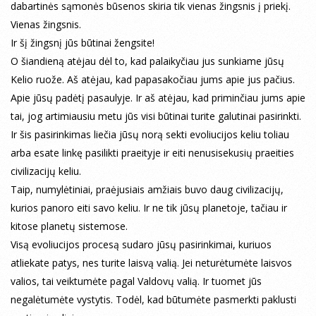
dabartinės sąmonės būsenos skiria tik vienas žingsnis į priekį.
Vienas žingsnis.
Ir šį žingsnį jūs būtinai žengsite!
O šiandieną atėjau dėl to, kad palaikyčiau jus sunkiame jūsų
Kelio ruože. Aš atėjau, kad papasakočiau jums apie jus pačius.
Apie jūsų padėtį pasaulyje. Ir aš atėjau, kad priminčiau jums apie
tai, jog artimiausiu metu jūs visi būtinai turite galutinai pasirinkti.
Ir šis pasirinkimas liečia jūsų norą sekti evoliucijos keliu toliau
arba esate linkę pasilikti praeityje ir eiti nenusisekusių praeities
civilizacijų keliu.
Taip, numylėtiniai, praėjusiais amžiais buvo daug civilizacijų,
kurios panoro eiti savo keliu. Ir ne tik jūsų planetoje, tačiau ir
kitose planetų sistemose.
Visą evoliucijos procesą sudaro jūsų pasirinkimai, kuriuos
atliekate patys, nes turite laisvą valią. Jei neturėtumėte laisvos
valios, tai veiktumėte pagal Valdovų valią. Ir tuomet jūs
negalėtumėte vystytis. Todėl, kad būtumėte pasmerkti paklusti