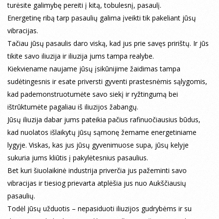
turėsite galimybę pereiti į kitą, tobulesnį, pasaulį.
Energetinę ribą tarp pasaulių galima įveikti tik pakeliant jūsų
vibracijas.
Tačiau jūsų pasaulis daro viską, kad jus prie savęs pririštų. Ir jūs
tikite savo iliuzija ir iliuzija jums tampa realybe.
Kiekviename naujame jūsų įsikūnijime žaidimas tampa
sudėtingesnis ir esate priversti gyventi prastesnėmis sąlygomis,
kad pademonstruotumėte savo siekį ir ryžtingumą bei
ištrūktumėte pagaliau iš iliuzijos žabangų.
Jūsų iliuzija dabar jums pateikia pačius rafinuočiausius būdus,
kad nuolatos išlaikytų jūsų sąmonę žemame energetiniame
lygyje. Viskas, kas jus jūsų gyvenimuose supa, jūsų kelyje
sukuria jums kliūtis į pakylėtesnius pasaulius.
Bet kuri šiuolaikinė industrija priverčia jus pažeminti savo
vibracijas ir tiesiog prievarta atplėšia jus nuo Aukščiausių
pasaulių.
Todėl jūsų užduotis – nepasiduoti iliuzijos gudrybėms ir su