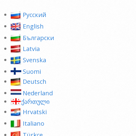
Pусский
English
Български
Latvia
Svenska
Suomi
Deutsch
Nederland
ქართული
Hrvatski
Italiano
Türkçe