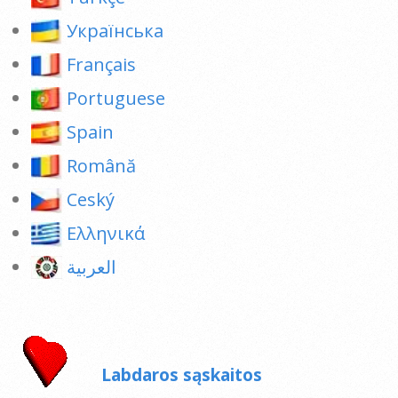
Українська
Français
Portuguese
Spain
Română
Ceský
Ελληνικά
العربية
Labdaros sąskaitos