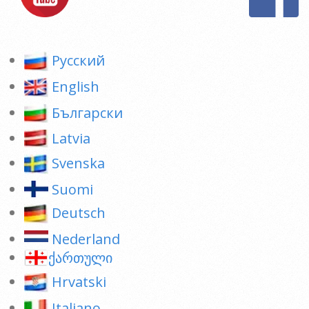
Pусский
English
Български
Latvia
Svenska
Suomi
Deutsch
Nederland
ქართული
Hrvatski
Italiano