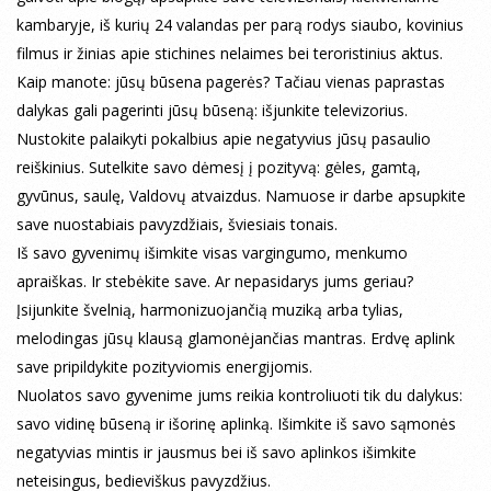
kambaryje, iš kurių 24 valandas per parą rodys siaubo, kovinius
filmus ir žinias apie stichines nelaimes bei teroristinius aktus.
Kaip manote: jūsų būsena pagerės? Tačiau vienas paprastas
dalykas gali pagerinti jūsų būseną: išjunkite televizorius.
Nustokite palaikyti pokalbius apie negatyvius jūsų pasaulio
reiškinius. Sutelkite savo dėmesį į pozityvą: gėles, gamtą,
gyvūnus, saulę, Valdovų atvaizdus. Namuose ir darbe apsupkite
save nuostabiais pavyzdžiais, šviesiais tonais.
Iš savo gyvenimų išimkite visas vargingumo, menkumo
apraiškas. Ir stebėkite save. Ar nepasidarys jums geriau?
Įsijunkite švelnią, harmonizuojančią muziką arba tylias,
melodingas jūsų klausą glamonėjančias mantras. Erdvę aplink
save pripildykite pozityviomis energijomis.
Nuolatos savo gyvenime jums reikia kontroliuoti tik du dalykus:
savo vidinę būseną ir išorinę aplinką. Išimkite iš savo sąmonės
negatyvias mintis ir jausmus bei iš savo aplinkos išimkite
neteisingus, bedieviškus pavyzdžius.