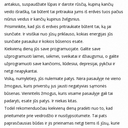
antakius, suspaudžiate lūpas ir darote rūsčią, kupiną kančių
veido išraišką, tai būtent tai pritraukia jums iš erdvės tuos pačius
niūrius veidus ir kančių kupinus žvilgsnius.
Prisiminkite, kad jūs iš erdvės pritraukiate būtent tai, ką jai
siunčiate. Ir visiškai nuo jūsų priklauso, kokias energijas jūs
siunčiate pasauliui ir kokios būsenos esate.
Kiekvieną dieną jūs save programuojate. Galite save
užprogramuoti laimei, sėkmei, sveikatai ir džiaugsmui, o galite
užprogramuoti save kančioms, liūdesiui, depresijai, pykčiui ir
netgi neapykantai.
Viską, numylėtieji, jūs nulemiate patys. Nėra pasaulyje nė vieno
žmogaus, kuris priverstų jus jausti negatyvias sąmonės
būsenas. Vienintelis žmogus, kuris visame pasaulyje gali tai
padaryti, esate jūs patys. Ir niekas kitas.
Todėl rekomenduočiau kiekvieną dieną pradėti nuo to, kad
prieitumėte prie veidrodžio ir nusišypsotumėte. Tai pats
paprasčiausias būdas ir jis prieinamas netgi tiems iš jūsų, kurie