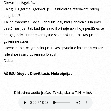
Dievas jus išgelbės.
Kaipgi jus galima išgelbėti, jei jūs nuolatos atsisakote mūsų
pagalbos?
Tai neįmanoma. Tačiau labai tikiuosi, kad šiandieninis laiškas
pastūmės jus į tai, kad jūs savo išorinėje aplinkoje peržiūrėsite
daugelį dalykų ir persvarstysite savo požiūrį į tai, kas jus
gyvenime supa.
Dievas nuolatos yra šalia jūsų. Nesispyriokite kaip maži vaikai:
įsileiskite į savo gyvenimą Dievą!
Dabar!
AŠ ESU Didysis Dieviškasis Nukreipėjas.
Diktavimo audio įrašas. Tekstą skaito T.N. Mikušina.