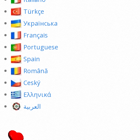
Türkçe
Українська
Français
Portuguese
Spain
Română
Ceský
Ελληνικά
العربية