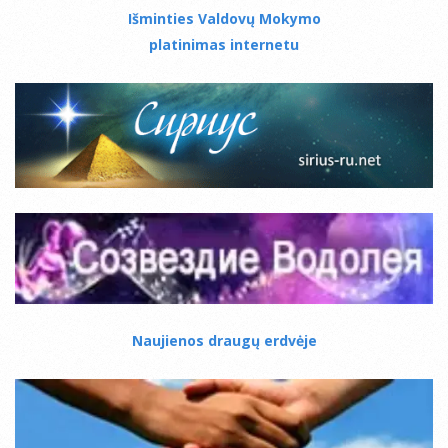
Išminties Valdovų Mokymo
platinimas internetu
Naujienos draugų erdvėje