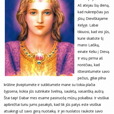
Aš atėjau šią dieną,
kad nukreipčiau jus
jūsų Dieviškajame
Kelyje. Labai
tikiuosi, kad visi jūs,
kurie skaitote šį
mano Laišką,
einate Keliu į Dievą.
Ir visų pirma aš
norėčiau, kad
ištiesintumėte savo
pečius, giliai pilna
krūtine įkvėptumėte ir sutiktumėte mane su tokia plačia
šypsena, kokia jūs sutinkate švelnią, saulėtą, vasarišką aušrą.
Štai taip! Dabar mes esame pasiruošę mūsų pokalbiui. Ir visiškai
apibrėžtai turiu jums pasakyti, kad tik jūs patys este visiškai
atsakingi už savo gerą nuotaiką. Ir jei nuolatos raukote savo