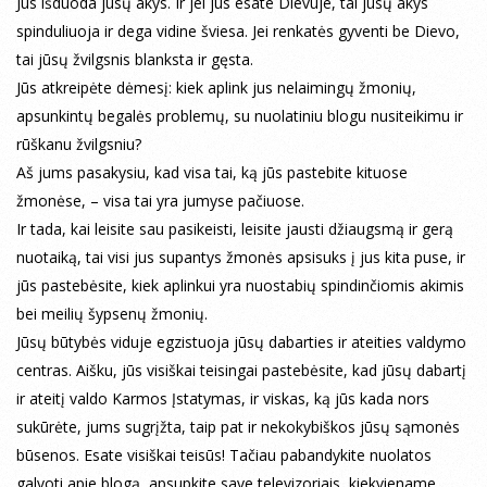
Jus išduoda jūsų akys. Ir jei jūs esate Dievuje, tai jūsų akys
spinduliuoja ir dega vidine šviesa. Jei renkatės gyventi be Dievo,
tai jūsų žvilgsnis blanksta ir gęsta.
Jūs atkreipėte dėmesį: kiek aplink jus nelaimingų žmonių,
apsunkintų begalės problemų, su nuolatiniu blogu nusiteikimu ir
rūškanu žvilgsniu?
Aš jums pasakysiu, kad visa tai, ką jūs pastebite kituose
žmonėse, – visa tai yra jumyse pačiuose.
Ir tada, kai leisite sau pasikeisti, leisite jausti džiaugsmą ir gerą
nuotaiką, tai visi jus supantys žmonės apsisuks į jus kita puse, ir
jūs pastebėsite, kiek aplinkui yra nuostabių spindinčiomis akimis
bei meilių šypsenų žmonių.
Jūsų būtybės viduje egzistuoja jūsų dabarties ir ateities valdymo
centras. Aišku, jūs visiškai teisingai pastebėsite, kad jūsų dabartį
ir ateitį valdo Karmos Įstatymas, ir viskas, ką jūs kada nors
sukūrėte, jums sugrįžta, taip pat ir nekokybiškos jūsų sąmonės
būsenos. Esate visiškai teisūs! Tačiau pabandykite nuolatos
galvoti apie blogą, apsupkite save televizoriais, kiekviename