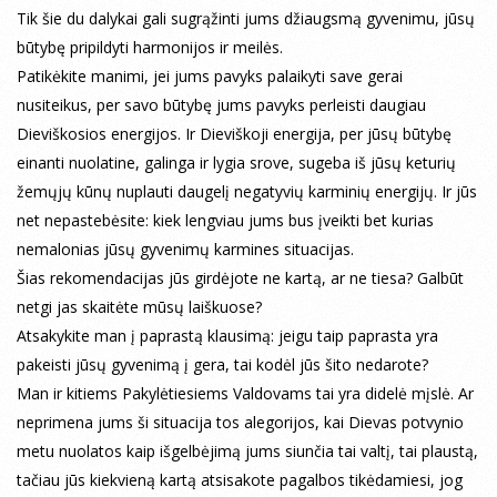
Tik šie du dalykai gali sugrąžinti jums džiaugsmą gyvenimu, jūsų
būtybę pripildyti harmonijos ir meilės.
Patikėkite manimi, jei jums pavyks palaikyti save gerai
nusiteikus, per savo būtybę jums pavyks perleisti daugiau
Dieviškosios energijos. Ir Dieviškoji energija, per jūsų būtybę
einanti nuolatine, galinga ir lygia srove, sugeba iš jūsų keturių
žemųjų kūnų nuplauti daugelį negatyvių karminių energijų. Ir jūs
net nepastebėsite: kiek lengviau jums bus įveikti bet kurias
nemalonias jūsų gyvenimų karmines situacijas.
Šias rekomendacijas jūs girdėjote ne kartą, ar ne tiesa? Galbūt
netgi jas skaitėte mūsų laiškuose?
Atsakykite man į paprastą klausimą: jeigu taip paprasta yra
pakeisti jūsų gyvenimą į gera, tai kodėl jūs šito nedarote?
Man ir kitiems Pakylėtiesiems Valdovams tai yra didelė mįslė. Ar
neprimena jums ši situacija tos alegorijos, kai Dievas potvynio
metu nuolatos kaip išgelbėjimą jums siunčia tai valtį, tai plaustą,
tačiau jūs kiekvieną kartą atsisakote pagalbos tikėdamiesi, jog