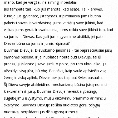
mano, kad jie vargšai, nelaimingi ir bedaliai.
Jūs tampate tais, kuo jūs manote, kad esate. Tai – erdvės,
kurioje jūs gyvenate, įstatymas. Ir pirmiausia jums būtina
pakeisti savęs įsivaizdavimą. Jums vertėtų save įtikinti, kad
viskas jums gerai. Ir svarbiausia, jums reikia save įtikinti tuo, kad
su jumis – Dievas. Kas gali jums gyvenime atsitikti, jei pats
Dievas būna su jumis ir jumis rūpinasi?
Buvimas Dievuje, Dieviškumo jausmas – tai paprasčiausiai jūsų
sąmonės būsena. Ir jei nuolatos norite būti Dievuje, tai iš
pradžių Jį įsileisite į savo širdį, o po to, po tam tikro laiko, Jis
užvaldys visą jūsų būtybę. Panašiai, kaip saulė apšviečia visą
žemę ir viską aplink, Dievas per jus taip pat švies pasauliui.
Šį Dievo savyje atskleidimo mechanizmą būtina įsisąmoninti
kiekvienam iš jūsų. Buvimas Dievuje nereiškia ypatingų
sugebėjimų išvystymo, mūsų diktavimų priėmimo ar minčių
skaitymo. Buvimas Dievuje reiškia nuolatos gerą, tolygią
nuotaiką, perpildantį jus džiaugsmą ir meilę.