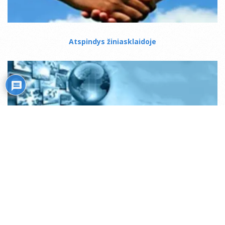
Atspindys žiniasklaidoje
Mistiko kelias
Transliacijos internetu (ru)
Rožiniai