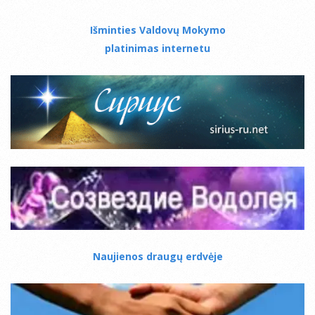
Išminties Valdovų Mokymo
platinimas internetu
Naujienos draugų erdvėje