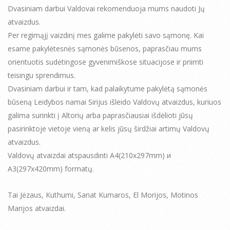
Dvasiniam darbui Valdovai rekomenduoja mums naudoti Jų
atvaizdus.
Per regimąjį vaizdinį mes galime pakylėti savo sąmonę. Kai
esame pakylėtesnės sąmonės būsenos, paprasčiau mums
orientuotis sudėtingose gyvenimiškose situacijose ir priimti
teisingu sprendimus.
Dvasiniam darbui ir tam, kad palaikytume pakylėtą sąmonės
būseną Leidybos namai Sirijus išleido Valdovų atvaizdus, kuriuos
galima surinkti į Altorių arba paprasčiausiai išdėlioti jūsų
pasirinktoje vietoje vieną ar kelis jūsų širdžiai artimų Valdovų
atvaizdus.
Valdovų atvaizdai atspausdinti А4(210х297mm) и
А3(297х420mm) formatų.
Tai Jėzaus, Kuthumi, Sanat Kumaros, El Morijos, Motinos
Marijos atvaizdai.