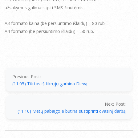
užsakymus galima siųsti SMS žinutėmis.
А3 formato kaina (be persiuntimo išlaidų) – 80 rub.
А4 formato (be persiuntimo išlaidų) – 50 rub.
2013-
11-
07
Previous Post:
(11.05) Tik tas iš tikrųjų garbina Dievą…
Next Post:
(11.10) Metų pabaigoje būtina sustiprinti dvasinį darbą