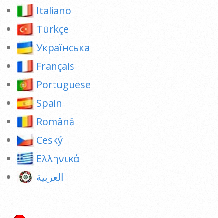
Italiano
Türkçe
Українська
Français
Portuguese
Spain
Română
Ceský
Ελληνικά
العربية