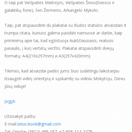
O taip pat Viešpaties Maitrėjos, Viešpaties Šivos(šviesos ir
galaktikų fone), Sen Žermeno, Arkangelo Mykolo.
Taip, pat atspausdinti du plakatai su Budos statulos atvaizdais it
trumpa citata, kuriuos galima pasidėti namuose ar darbe, kaip
priminimą apie tai, kad egzistuoja Aukščiausiasis, realusis
pasaulis, į kurį vertėtų veržtis. Plakatai atspausdinti dviejų
formatų: А4(210х297mm) и А3(297х420mm).
Tikimės, kad atvaizdai padės jums šiuo sudėtingu laikotarpiu
išsaugoti vidinį orientyrą ir sąskambį su vidiniu Mokytoju, Dievu
jūsų viduje!
Įsigyti
Užsisakyti paštu:
E-mail:
sirius.book@gmail.com
Tel. Omske: (3812) 489-187, +7-908-114-2478