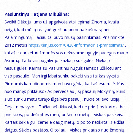
Pasiuntinys Tatjana Mikušina:
Sveiki! Dėkoju Jums už apgalvotą atsiliepimą! Žinoma, kvaila
neigti, kad mūsų realybė greičiau primena košmarą nei
Palaimingumą. Tačiau tai buvo mūsų pasirinkimas. Prisiminkite
2012 metus
https://sirijus.com/0420-informacinis-pranesimas/
,
kai aš ir dar keturi žmonės vos nežuvome ugnyje padegus mano
Ašramą. Tada visi pagalvojo: kažkaip susigulės. Niekaip
nesusigulės. Karma su Pasiuntiniu nuguls tamsos užklotu ant
viso pasaulio. Man irgi labai sunku pakelti visa tai kas vyksta.
Pirmomis karo dienomis man buvo gėda, kad aš esu rusė. Kas
nuo manęs priklauso? Aš pervedžiau į šį pasaulį Mokymą, kuris
šiuo sunkiu metu turėjo išgelbėti pasaulį, nukreipti evoliuciją.
Deja, nepavyko… Tačiau aš tikiuosi, kad ne prie šios kartos, bet
prie kitos, po dešimties metų ar šimto metų – viskas pasikeis.
Kartais sėkla guli žemėje daug metų, o po to netikėtai išleidžia
daigus. Sėklos pasėtos. O toliau… Viskas priklauso nuo žmonių.