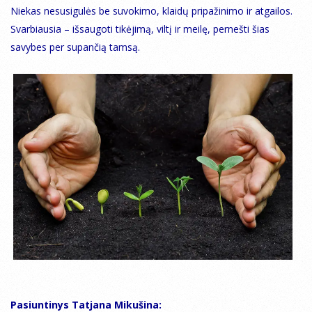
Niekas nesusigulės be suvokimo, klaidų pripažinimo ir atgailos.
Svarbiausia – išsaugoti tikėjimą, viltį ir meilę, pernešti šias
savybes per supančią tamsą.
Pasiuntinys Tatjana Mikušina: