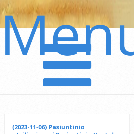
Men
Secondary
Navigation
Menu
(2023-11-06) Pasiuntinio