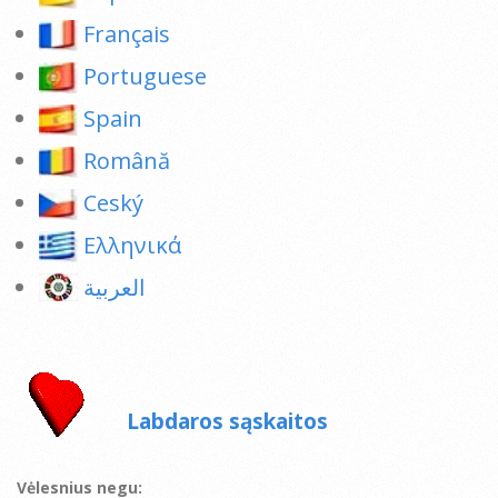
Français
Portuguese
Spain
Română
Ceský
Ελληνικά
العربية
Labdaros sąskaitos
Vėlesnius negu: