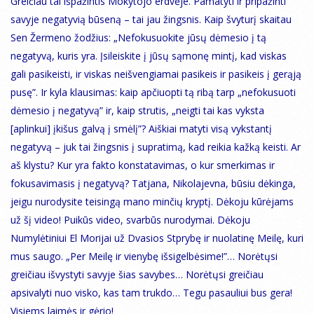
Greičiau tai išpažintis Mokytojo erdvėje. Pamatyti ir pripažinti
savyje negatyvią būseną – tai jau žingsnis. Kaip švyturį skaitau
Sen Žermeno žodžius: „Nefokusuokite jūsų dėmesio į tą
negatyvą, kuris yra. Įsileiskite į jūsų sąmonę mintį, kad viskas
gali pasikeisti, ir viskas neišvengiamai pasikeis ir pasikeis į gerąją
pusę”. Ir kyla klausimas: kaip apčiuopti tą ribą tarp „nefokusuoti
dėmesio į negatyvą” ir, kaip strutis, „neigti tai kas vyksta
[aplinkui] įkišus galvą į smėlį”? Aiškiai matyti visą vykstantį
negatyvą – juk tai žingsnis į supratimą, kad reikia kažką keisti. Ar
aš klystu? Kur yra fakto konstatavimas, o kur smerkimas ir
fokusavimasis į negatyvą? Tatjana, Nikolajevna, būsiu dėkinga,
jeigu nurodysite teisingą mano minčių kryptį. Dėkoju kūrėjams
už šį video! Puikūs video, svarbūs nurodymai. Dėkoju
Numylėtiniui El Morijai už Dvasios Stprybę ir nuolatinę Meilę, kuri
mus saugo. „Per Meilę ir vienybę išsigelbėsime!”… Norėtųsi
greičiau išvystyti savyje šias savybes… Norėtųsi greičiau
apsivalyti nuo visko, kas tam trukdo… Tegu pasauliui bus gera!
Visiems laimės ir gėrio!