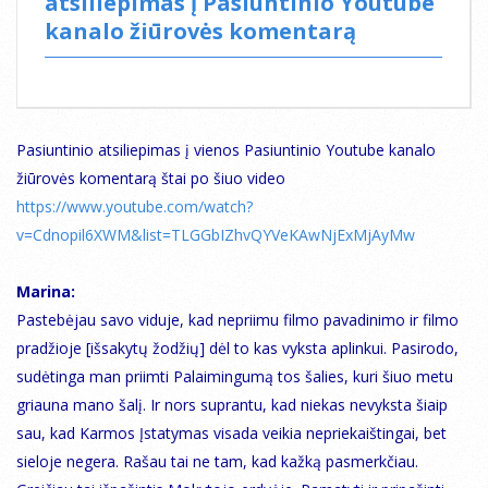
atsiliepimas į Pasiuntinio Youtube
kanalo žiūrovės komentarą
Pasiuntinio atsiliepimas į vienos Pasiuntinio Youtube kanalo
žiūrovės komentarą štai po šiuo video
https://www.youtube.com/watch?
v=Cdnopil6XWM&list=TLGGbIZhvQYVeKAwNjExMjAyMw
Marina:
Pastebėjau savo viduje, kad nepriimu filmo pavadinimo ir filmo
pradžioje [išsakytų žodžių] dėl to kas vyksta aplinkui. Pasirodo,
sudėtinga man priimti Palaimingumą tos šalies, kuri šiuo metu
griauna mano šalį. Ir nors suprantu, kad niekas nevyksta šiaip
sau, kad Karmos Įstatymas visada veikia nepriekaištingai, bet
sieloje negera. Rašau tai ne tam, kad kažką pasmerkčiau.