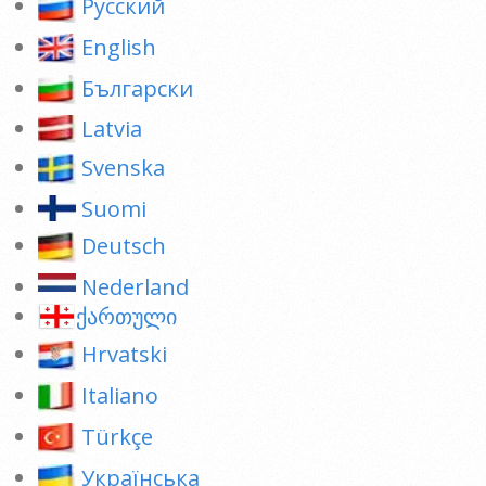
Pусский
English
Български
Latvia
Svenska
Suomi
Deutsch
Nederland
ქართული
Hrvatski
Italiano
Türkçe
Українська