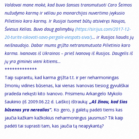
Valdovai mane mokė, kad buvo šansas transmutuoti Caro Šeimos
nužudymo karmą ir vėliau po monarchijos nuvertimo įvykusio
Pilietinio karo karmą. Ir Rusijai tuomet būtų atsivėręs Naujas,
Šviesus Kelias. Buvo daug galimybių
(https://sirijus.com/2017-12-
20-turite-iskovoti-savo-pergale-viespats-siva/)
… ir Rusijos liaudis jų
neišnaudojo. Dabar mums grįžta netransmutuota Pilietinio karo
karma. Ivanovas iš Ukrainos – prieš Ivanovą iš Rusijos. Daugelis iš
jų yra giminės vieni kitiems…
*************
Taip suprantu, kad karma grįžta t.t. ir per neharmoningas
žmonių vidines būsenas, kai vienas Ivanovas tiesiog gyvuliškai
pradeda nekęsti kito Ivanovo. Prisimenu Arkangelo Mykolo
šaukinio (iš 2009.06.22 d. Laiško) ištrauką:
„Aš žinau, kad šios
būsenos yra nerealios”.
Ko gero, ji galėtų padėti tiems kas
jaučia kažkam kažkokius neharmoningus jausmus? Tik kaip
padėti tai suprasti tam, kas jaučia tą neapykantą?