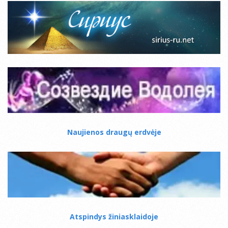
Naujienos draugų erdvėje
Atspindys žiniasklaidoje