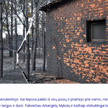
nukentėjo. Kai liepsna pakilo iš visų pusių ir priartėjo prie namo, me
langus ir duris. Pakviečiau Arkangelą Mykolą ir kažkaip stebuklingai k