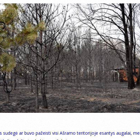
s sudegė ar buvo pažeisti visi Ašramo teritorijoje esantys augalai, med