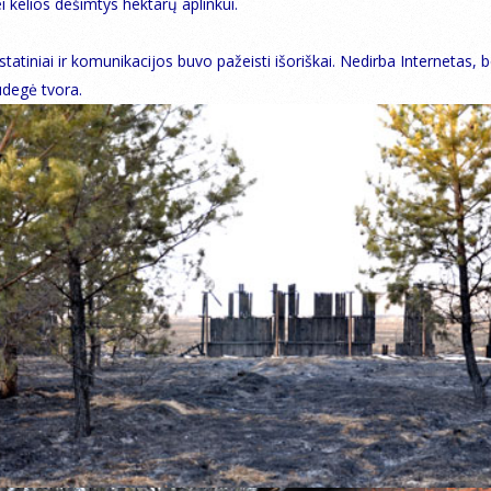
i kelios dešimtys hektarų aplinkui.
statiniai ir komunikacijos buvo pažeisti išoriškai. Nedirba Internetas, 
sudegė tvora.