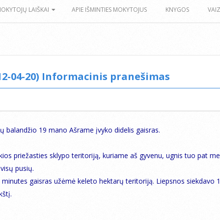
MOKYTOJŲ LAIŠKAI
APIE IŠMINTIES MOKYTOJUS
KNYGOS
VAI
12-04-20) Informacinis pranešimas
 balandžio 19 mano Ašrame įvyko didelis gaisras.
kios priežasties sklypo teritoriją, kuriame aš gyvenu, ugnis tuo pat m
visų pusių.
s minutes gaisras užėmė keleto hektarų teritoriją. Liepsnos siekdavo 
štį.