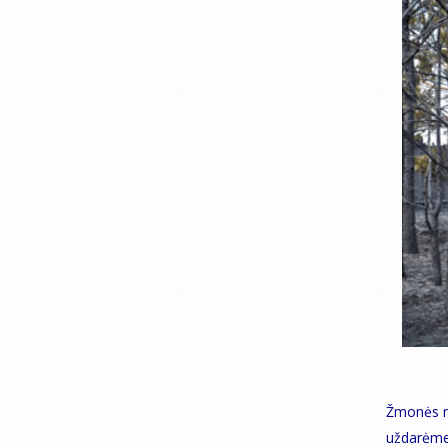
Žmonės ne
uždarėme 