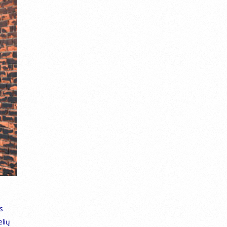
s
elių