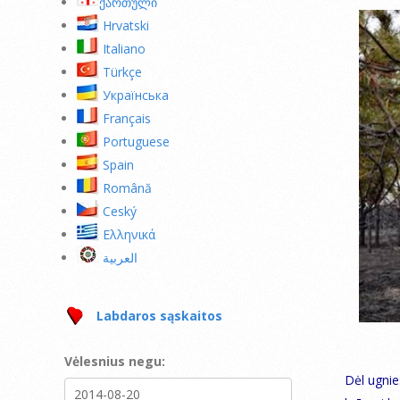
ქართული
Hrvatski
Italiano
Türkçe
Українська
Français
Portuguese
Spain
Română
Ceský
Ελληνικά
العربية
Labdaros sąskaitos
Vėlesnius negu:
Dėl ugnie