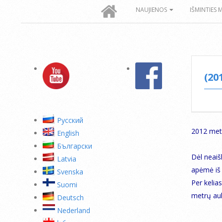
Secondary
NAUJIENOS
IŠMINTIES 
Navigation
Menu
(20
Pусский
2012 metų
English
Български
Dėl neaiš
Latvia
apėmė iš 
Svenska
Per kelia
Suomi
metrų auk
Deutsch
Nederland