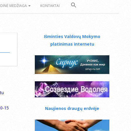
ZDINĖ MEDŽIAGA
KONTAKTAI
Išminties Valdovų Mokymo
platinimas internetu
etu
10-15
Naujienos draugų erdvėje