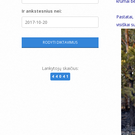
krūmai be
Ir ankstesnius nei:
Pastatai, 
visiškai 
Lankytojų skaičius:
44041