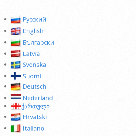
Pусский
English
Български
Latvia
Svenska
Suomi
Deutsch
Nederland
ქართული
Hrvatski
Italiano