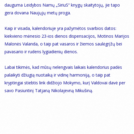
dauguma Leidybos Namų „SiriuS“ knygų skaitytojų, jie tapo
gera dovana Naujųjų metų proga.
Kaip ir visada, kalendoriuje yra pažymėtos svarbios datos:
kiekvieno mėnesio 23-ios dienos dispensacijos, Motinos Marijos
Malonės Valanda, o taip pat vasaros ir žiemos saulėgrįžų bei
pavasario ir rudens lygiadienių dienos.
Labai tikimės, kad mūsų nelengvais laikais kalendorius padės
palaikyti džiugią nuotaiką ir vidinę harmoniją, o taip pat
kryptingai stiebtis link didžiojo Mokymo, kurį Valdovai davė per
savo Pasiuntinį Tatjaną Nikolajevną Mikušiną.