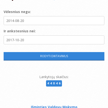
Vėlesnius negu:
Ir ankstesnius nei:
Lankytojų skaičius:
44046
Išminties Valdovų Mokymo