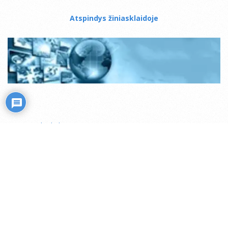
Atspindys žiniasklaidoje
Mistiko kelias
Transliacijos internetu (ru)
Rožiniai