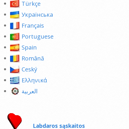
Türkçe
Українська
Français
Portuguese
Spain
Română
Ceský
Ελληνικά
العربية
Labdaros sąskaitos