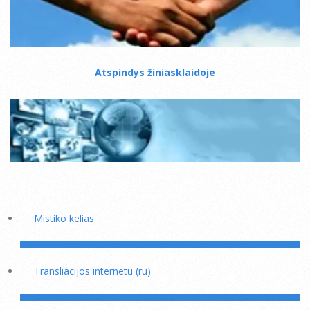
Atspindys žiniasklaidoje
Mistiko kelias
Transliacijos internetu (ru)