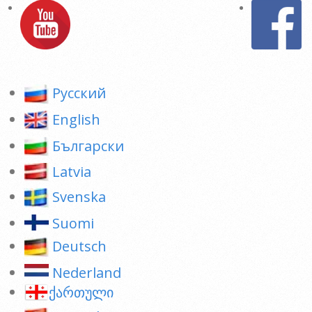
Pусский
English
Български
Latvia
Svenska
Suomi
Deutsch
Nederland
ქართული