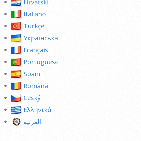
Hrvatski
Italiano
Türkçe
Українська
Français
Portuguese
Spain
Română
Ceský
Ελληνικά
العربية