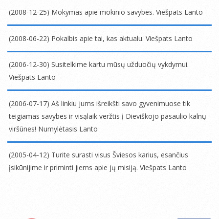
06-
(2008-12-25) Mokymas apie mokinio savybes. Viešpats Lanto
30
2008-
12-
(2008-06-22) Pokalbis apie tai, kas aktualu. Viešpats Lanto
25
2008-
06-
(2006-12-30) Susitelkime kartu mūsų užduočių vykdymui.
22
Viešpats Lanto
2006-
12-
(2006-07-17) Aš linkiu jums išreikšti savo gyvenimuose tik
30
teigiamas savybes ir visąlaik veržtis į Dieviškojo pasaulio kalnų
viršūnes! Numylėtasis Lanto
2006-
07-
(2005-04-12) Turite surasti visus Šviesos karius, esančius
17
įsikūnijime ir priminti jiems apie jų misiją. Viešpats Lanto
2005-
04-
12