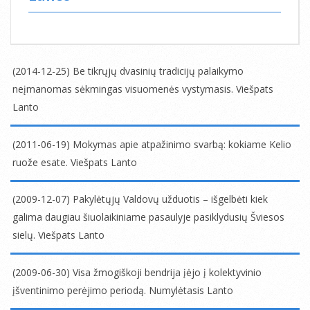
(2014-12-25) Be tikrųjų dvasinių tradicijų palaikymo
neįmanomas sėkmingas visuomenės vystymasis. Viešpats
Lanto
2014-
12-
(2011-06-19) Mokymas apie atpažinimo svarbą: kokiame Kelio
25
ruože esate. Viešpats Lanto
2011-
06-
(2009-12-07) Pakylėtųjų Valdovų užduotis – išgelbėti kiek
19
galima daugiau šiuolaikiniame pasaulyje pasiklydusių Šviesos
sielų. Viešpats Lanto
2009-
12-
(2009-06-30) Visa žmogiškoji bendrija įėjo į kolektyvinio
07
įšventinimo perėjimo periodą. Numylėtasis Lanto
2009-