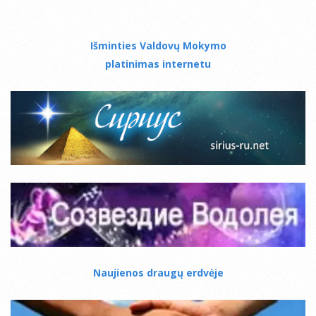
Išminties Valdovų Mokymo
platinimas internetu
Naujienos draugų erdvėje