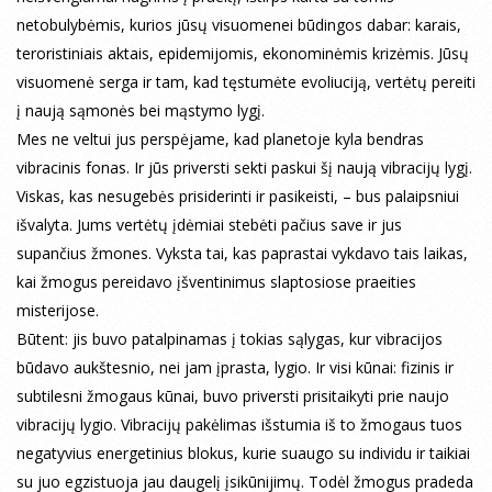
netobulybėmis, kurios jūsų visuomenei būdingos dabar: karais,
teroristiniais aktais, epidemijomis, ekonominėmis krizėmis. Jūsų
visuomenė serga ir tam, kad tęstumėte evoliuciją, vertėtų pereiti
į naują sąmonės bei mąstymo lygį.
Mes ne veltui jus perspėjame, kad planetoje kyla bendras
vibracinis fonas. Ir jūs priversti sekti paskui šį naują vibracijų lygį.
Viskas, kas nesugebės prisiderinti ir pasikeisti, – bus palaipsniui
išvalyta. Jums vertėtų įdėmiai stebėti pačius save ir jus
supančius žmones. Vyksta tai, kas paprastai vykdavo tais laikas,
kai žmogus pereidavo įšventinimus slaptosiose praeities
misterijose.
Būtent: jis buvo patalpinamas į tokias sąlygas, kur vibracijos
būdavo aukštesnio, nei jam įprasta, lygio. Ir visi kūnai: fizinis ir
subtilesni žmogaus kūnai, buvo priversti prisitaikyti prie naujo
vibracijų lygio. Vibracijų pakėlimas išstumia iš to žmogaus tuos
negatyvius energetinius blokus, kurie suaugo su individu ir taikiai
su juo egzistuoja jau daugelį įsikūnijimų. Todėl žmogus pradeda