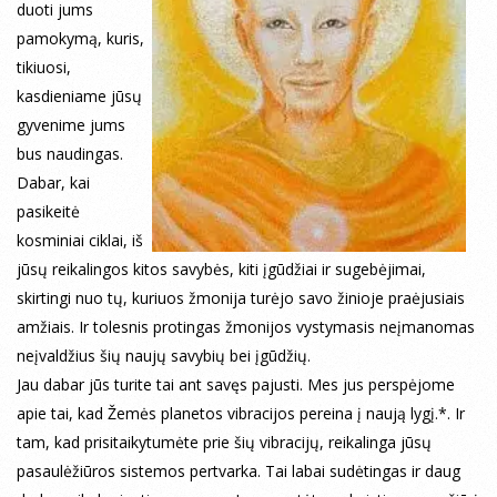
duoti jums
pamokymą, kuris,
tikiuosi,
kasdieniame jūsų
gyvenime jums
bus naudingas.
Dabar, kai
pasikeitė
kosminiai ciklai, iš
jūsų reikalingos kitos savybės, kiti įgūdžiai ir sugebėjimai,
skirtingi nuo tų, kuriuos žmonija turėjo savo žinioje praėjusiais
amžiais. Ir tolesnis protingas žmonijos vystymasis neįmanomas
neįvaldžius šių naujų savybių bei įgūdžių.
Jau dabar jūs turite tai ant savęs pajusti. Mes jus perspėjome
apie tai, kad Žemės planetos vibracijos pereina į naują lygį.*. Ir
tam, kad prisitaikytumėte prie šių vibracijų, reikalinga jūsų
pasaulėžiūros sistemos pertvarka. Tai labai sudėtingas ir daug