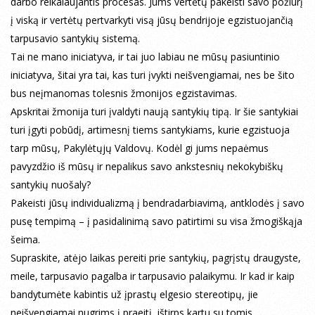
darbo reikalaujantis procesas. Jums vertėtų pakeisti savo požiūrį
į viską ir vertėtų pertvarkyti visą jūsų bendrijoje egzistuojančią
tarpusavio santykių sistemą.
Tai ne mano iniciatyva, ir tai juo labiau ne mūsų pasiuntinio
iniciatyva, šitai yra tai, kas turi įvykti neišvengiamai, nes be šito
bus neįmanomas tolesnis žmonijos egzistavimas.
Apskritai žmonija turi įvaldyti naują santykių tipą. Ir šie santykiai
turi įgyti pobūdį, artimesnį tiems santykiams, kurie egzistuoja
tarp mūsų, Pakylėtųjų Valdovų. Kodėl gi jums nepaėmus
pavyzdžio iš mūsų ir nepalikus savo ankstesnių nekokybiškų
santykių nuošaly?
Pakeisti jūsų individualizmą į bendradarbiavimą, antklodės į savo
pusę tempimą – į pasidalinimą savo patirtimi su visa žmogiškąja
šeima.
Supraskite, atėjo laikas pereiti prie santykių, pagrįstų draugyste,
meile, tarpusavio pagalba ir tarpusavio palaikymu. Ir kad ir kaip
bandytumėte kabintis už įprastų elgesio stereotipų, jie
neišvengiamai nugrims į praeitį, ištirps kartu su tomis