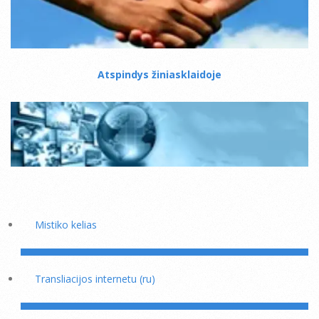
Atspindys žiniasklaidoje
Mistiko kelias
Transliacijos internetu (ru)