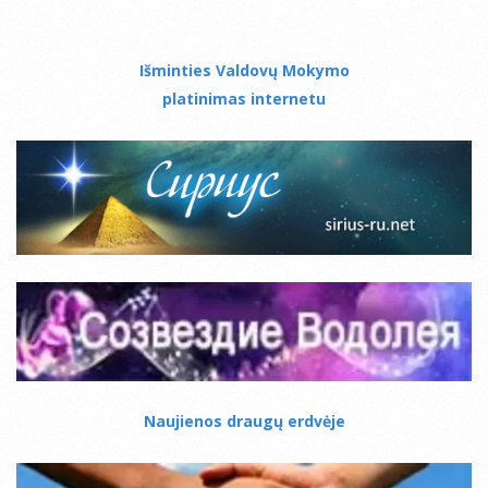
Išminties Valdovų Mokymo
platinimas internetu
Naujienos draugų erdvėje