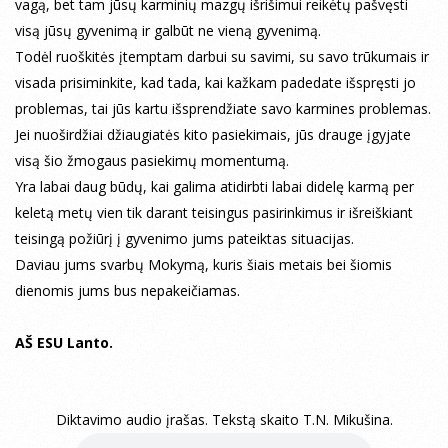
vagą, bet tam jūsų karminių mazgų išrišimui reikėtų pašvęsti
visą jūsų gyvenimą ir galbūt ne vieną gyvenimą.
Todėl ruoškitės įtemptam darbui su savimi, su savo trūkumais ir
visada prisiminkite, kad tada, kai kažkam padedate išspręsti jo
problemas, tai jūs kartu išsprendžiate savo karmines problemas.
Jei nuoširdžiai džiaugiatės kito pasiekimais, jūs drauge įgyjate
visą šio žmogaus pasiekimų momentumą.
Yra labai daug būdų, kai galima atidirbti labai didelę karmą per
keletą metų vien tik darant teisingus pasirinkimus ir išreiškiant
teisingą požiūrį į gyvenimo jums pateiktas situacijas.
Daviau jums svarbų Mokymą, kuris šiais metais bei šiomis
dienomis jums bus nepakeičiamas.
AŠ ESU Lanto.
Diktavimo audio įrašas. Tekstą skaito T.N. Mikušina.