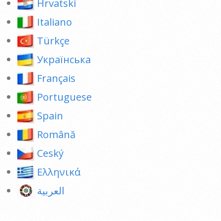
Hrvatski
Italiano
Türkçe
Українська
Français
Portuguese
Spain
Română
Ceský
Ελληνικά
العربية