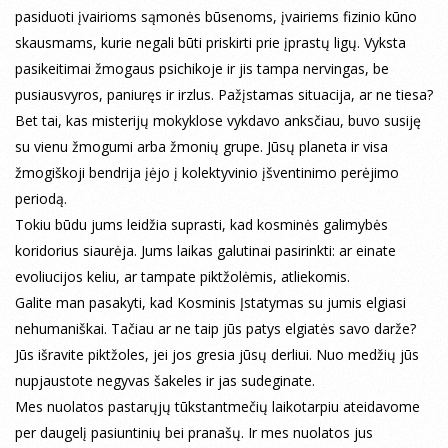
pasiduoti įvairioms sąmonės būsenoms, įvairiems fizinio kūno
skausmams, kurie negali būti priskirti prie įprastų ligų. Vyksta
pasikeitimai žmogaus psichikoje ir jis tampa nervingas, be
pusiausvyros, paniuręs ir irzlus. Pažįstamas situacija, ar ne tiesa?
Bet tai, kas misterijų mokyklose vykdavo anksčiau, buvo susiję
su vienu žmogumi arba žmonių grupe. Jūsų planeta ir visa
žmogiškoji bendrija įėjo į kolektyvinio įšventinimo perėjimo
periodą.
Tokiu būdu jums leidžia suprasti, kad kosminės galimybės
koridorius siaurėja. Jums laikas galutinai pasirinkti: ar einate
evoliucijos keliu, ar tampate piktžolėmis, atliekomis.
Galite man pasakyti, kad Kosminis Įstatymas su jumis elgiasi
nehumaniškai. Tačiau ar ne taip jūs patys elgiatės savo darže?
Jūs išravite piktžoles, jei jos gresia jūsų derliui. Nuo medžių jūs
nupjaustote negyvas šakeles ir jas sudeginate.
Mes nuolatos pastarųjų tūkstantmečių laikotarpiu ateidavome
per daugelį pasiuntinių bei pranašų. Ir mes nuolatos jus