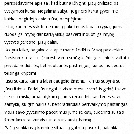
perspėdavome apie tai, kad būtina išlyginti jūsų civilizacijos
vystymosi kursą. Negalima sakyti, jog nors kartą gyvenime
kažkas negirdėjo apie mūsų perspėjimus.
Ir tai, kad mes vykdome mūsų pakeitimus labai tolygiai, jums
duoda galimybę dar kartą viską pasverti ir duoti galimybę
vystytis geresnei jūsų daliai.
Kol yra laiko, pagalvokite apie mano žodžius. Viską pasverkite.
Nesistenkite visko išspręsti vienu smūgiu. Prie geresnio rezultato
priveda nedidelės, bet nuolatinės pastangos, kurias jūs dedate
teisinga kryptimi.
Jūsų sukurta karma labai daugelio žmonių likimus supynė su
jūsų likimu. Todėl jūs negalite visko mesti ir veržtis gelbėti savo
sielos į mišką arba į dykumą. Jums reikia dėti kasdienes savo
santykių su giminaičiais, bendradarbiais pertvarkymo pastangas.
Visus savo gyvenimo pakeitimus jums reikėtų suderinti su tais
žmonėmis, su kuriais turite sunkiausią karmą.
Pačią sunkiausią karminę situaciją galima pasukti į palankią