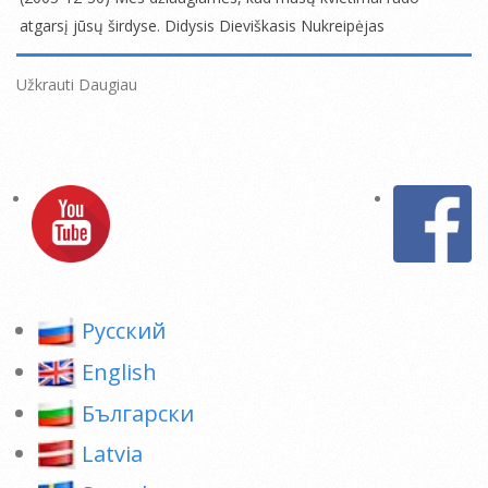
27
atgarsį jūsų širdyse. Didysis Dieviškasis Nukreipėjas
2005-
12-
Užkrauti Daugiau
30
Pусский
English
Български
Latvia