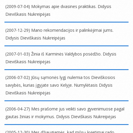
12-
(2009-07-04) Mokymas apie dvasines praktikas. Didysis
20
Dieviškasis Nukreipėjas
2009-
07-
(2007-12-29) Mano rekomendacijos ir palinkėjimai jums.
04
Didysis Dieviškasis Nukreipėjas
2007-
12-
(2007-01-03) Žinia iš Karminės Valdybos posėdžio. Didysis
29
Dieviškasis Nukreipėjas
2007-
01-
(2006-07-02) Jūsų sąmonės lygį nulemia tos Dieviškosios
03
savybės, kurias įgyjate savo Kelyje. Numylėtasis Didysis
Dieviškasis Nukreipėjas
2006-
07-
(2006-04-27) Mes prašome jus veikti savo gyvenimuose pagal
02
gautas žinias ir mokymus. Didysis Dieviškasis Nukreipėjas
2006-
04-
(2005-12-30) Mes džiaugiamės, kad mūsų kvietimai rado