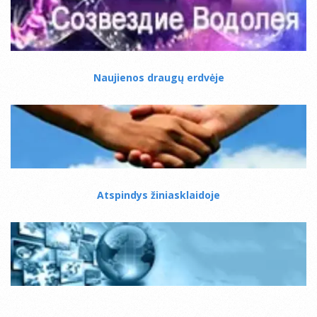
Naujienos draugų erdvėje
Atspindys žiniasklaidoje