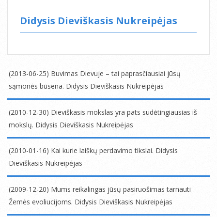
Didysis Dieviškasis Nukreipėjas
(2013-06-25) Buvimas Dievuje – tai paprasčiausiai jūsų
sąmonės būsena. Didysis Dieviškasis Nukreipėjas
2013-
06-
(2010-12-30) Dieviškasis mokslas yra pats sudėtingiausias iš
25
mokslų. Didysis Dieviškasis Nukreipėjas
2010-
12-
(2010-01-16) Kai kurie laiškų perdavimo tikslai. Didysis
30
Dieviškasis Nukreipėjas
2010-
01-
(2009-12-20) Mums reikalingas jūsų pasiruošimas tarnauti
16
Žemės evoliucijoms. Didysis Dieviškasis Nukreipėjas
2009-