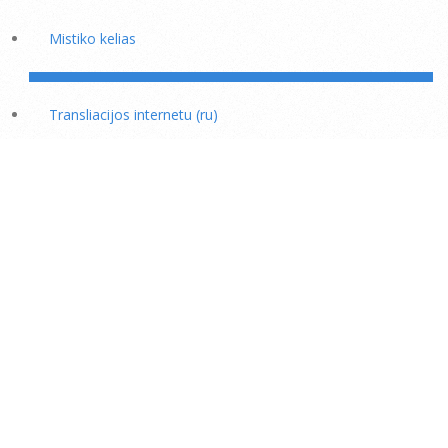
Mistiko kelias
Transliacijos internetu (ru)
Rožiniai
Skaitiniai savišvietai
Išminties mokytojų rekomendacijos
Šaukiniai kasdieniam dvasiniam darbui