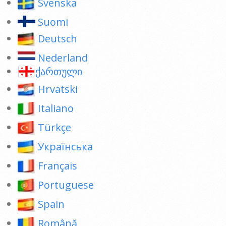
Svenska
Suomi
Deutsch
Nederland
ქართული
Hrvatski
Italiano
Türkçe
Українська
Français
Portuguese
Spain
Română