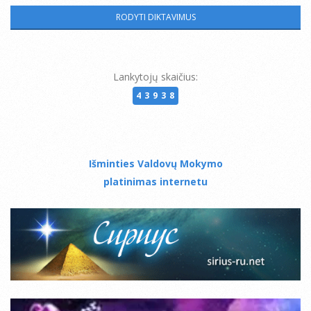
Lankytojų skaičius:
43938
Išminties Valdovų Mokymo
platinimas internetu