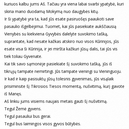
kuriuos kalbu jums Aš. Tačiau yra viena labai svarbi ypatybė, kuri
skiria mano duodamą Mokymą nuo daugybės kitų.
Ir ši ypatybė yra ta, kad jūs esate pasiruošęs paaukoti save
pasaulio išgelbėjimui. Tuomet, kai jūs pasiekiate aukščiausią
Vienybės su kiekviena Gyvybės dalelyte suvokimo tašką,
suprantate, kad nesate kažkas atskiro nuo visos Kūrinijos, jūs
esate visa ši Kūrinija, ir jei miršta kažkuri jūsų dalis, tai jūs vis
tiek toliau Gyvenate.
Kai tik savo sąmonėje pasiekiate šį suvokimo tašką, jūs iš
tikrųjų tampate nemirtingi. Jūs tampate vieningi su Vieninguoju.
Ir kad ir kaip pasisuktų jūsų tolesnis gyvenimas, jūs visąlaik
prisiminsite šį Tikrosios Tiesos momentą, nušvitimą, kurį gavote
iš Manęs.
Aš linkiu jums visiems naujais metais gauti šį nušvitimą.
Tegul Žemė gyvens.
Tegul pasauliui bus gerai.
Tegul bus laimingos visos gyvos būtybės.