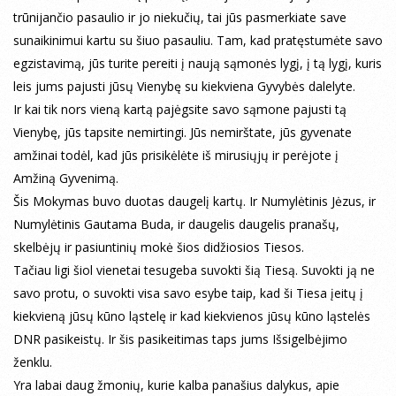
trūnijančio pasaulio ir jo niekučių, tai jūs pasmerkiate save
sunaikinimui kartu su šiuo pasauliu. Tam, kad pratęstumėte savo
egzistavimą, jūs turite pereiti į naują sąmonės lygį, į tą lygį, kuris
leis jums pajusti jūsų Vienybę su kiekviena Gyvybės dalelyte.
Ir kai tik nors vieną kartą pajėgsite savo sąmone pajusti tą
Vienybę, jūs tapsite nemirtingi. Jūs nemirštate, jūs gyvenate
amžinai todėl, kad jūs prisikėlėte iš mirusiųjų ir perėjote į
Amžiną Gyvenimą.
Šis Mokymas buvo duotas daugelį kartų. Ir Numylėtinis Jėzus, ir
Numylėtinis Gautama Buda, ir daugelis daugelis pranašų,
skelbėjų ir pasiuntinių mokė šios didžiosios Tiesos.
Tačiau ligi šiol vienetai tesugeba suvokti šią Tiesą. Suvokti ją ne
savo protu, o suvokti visa savo esybe taip, kad ši Tiesa įeitų į
kiekvieną jūsų kūno ląstelę ir kad kiekvienos jūsų kūno ląstelės
DNR pasikeistų. Ir šis pasikeitimas taps jums Išsigelbėjimo
ženklu.
Yra labai daug žmonių, kurie kalba panašius dalykus, apie