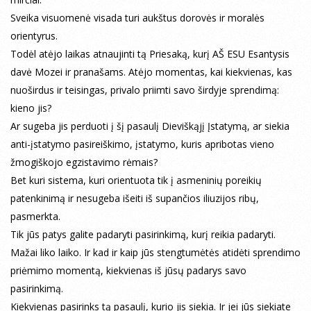
Sveika visuomenė visada turi aukštus dorovės ir moralės
orientyrus.
Todėl atėjo laikas atnaujinti tą Priesaką, kurį AŠ ESU Esantysis
davė Mozei ir pranašams. Atėjo momentas, kai kiekvienas, kas
nuoširdus ir teisingas, privalo priimti savo širdyje sprendimą:
kieno jis?
Ar sugeba jis perduoti į šį pasaulį Dieviškąjį Įstatymą, ar siekia
anti-įstatymo pasireiškimo, įstatymo, kuris apribotas vieno
žmogiškojo egzistavimo rėmais?
Bet kuri sistema, kuri orientuota tik į asmeninių poreikių
patenkinimą ir nesugeba išeiti iš supančios iliuzijos ribų,
pasmerkta.
Tik jūs patys galite padaryti pasirinkimą, kurį reikia padaryti.
Mažai liko laiko. Ir kad ir kaip jūs stengtumėtės atidėti sprendimo
priėmimo momentą, kiekvienas iš jūsų padarys savo
pasirinkimą.
Kiekvienas pasirinks tą pasaulį, kurio jis siekia. Ir jei jūs siekiate