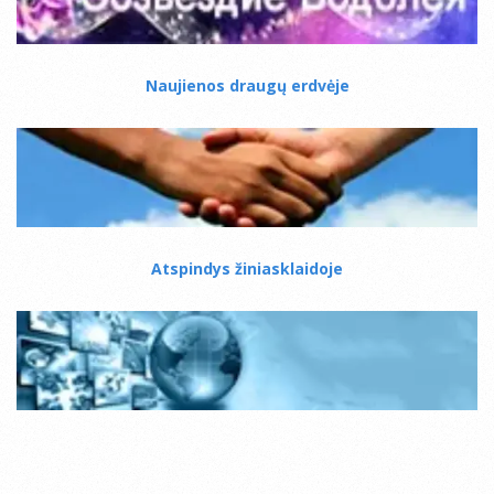
Naujienos draugų erdvėje
Atspindys žiniasklaidoje