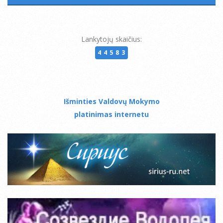
Lankytojų skaičius:
44583
Išminties Valdovų Mokymo
platinimas internetu