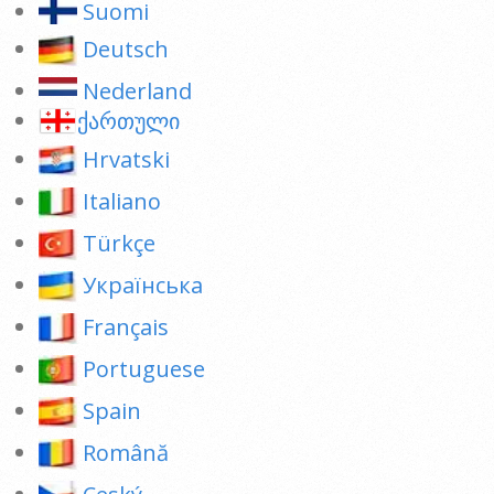
Suomi
Deutsch
Nederland
ქართული
Hrvatski
Italiano
Türkçe
Українська
Français
Portuguese
Spain
Română