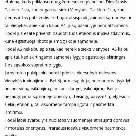
etaloną, kuris priklauso daug žemesniam planui nei Dieviškasis.
Tai nereiškia, kad negalima siekti Vienybės. Tai tik reiškia, kad
vienas ir tas pats žodis skirtingai atsispindi įvairiose sąmonėse, ir
tai Vienybei, apie kurią kalbu Aš, jūsų pasaulyje nėra atitikmens.
Todėl jūs esate priversti naudoti tuos etalonus ir įsivaizdavimus,
kurie egzistuoja ribotoje žmogiškoje sąmonėje.
Todėl AŠ nekalbu apie tai, kad nereikia siekti Vienybės. AŠ kalbu
apie tai, kad skirtingame sąmonės lygyje egzistuoja skirtingas
šios sąvokos supratimo lygis.
Jums reikia palaipsniui pereiti prie vis didesnės ir didesnės
Vienybės ir Vienijimosi. Bet šį procesą, deja, neįmanoma įvykdyti
nei per vieną įsikūnijimą, nei per daugelį įsikūnijimų. Bet jei
nesaugojama sąmonėje orientyrų, teisingų pavyzdžių, elgesio ir
siekių etalonų, tai visuomenė tampa ligota ir pasmerkta
išmirimui.
Todėl labai svarbu yra nuolatos visuomenėje atnaujinti dorovės
ir moralės orientyrus. Praradusi idealus visuomenė pasmerkta
mirčiai.