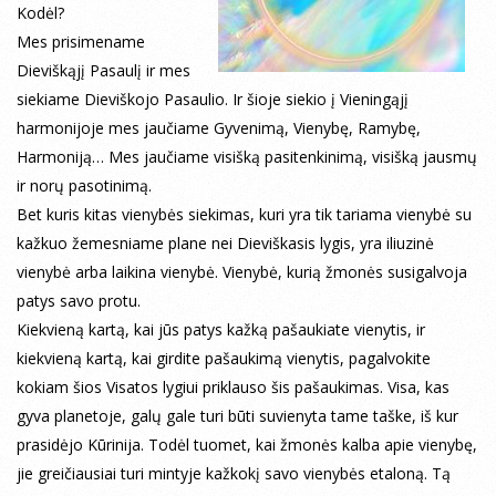
Kodėl?
Mes prisimename
Dieviškąjį Pasaulį ir mes
siekiame Dieviškojo Pasaulio. Ir šioje siekio į Vieningąjį
harmonijoje mes jaučiame Gyvenimą, Vienybę, Ramybę,
Harmoniją… Mes jaučiame visišką pasitenkinimą, visišką jausmų
ir norų pasotinimą.
Bet kuris kitas vienybės siekimas, kuri yra tik tariama vienybė su
kažkuo žemesniame plane nei Dieviškasis lygis, yra iliuzinė
vienybė arba laikina vienybė. Vienybė, kurią žmonės susigalvoja
patys savo protu.
Kiekvieną kartą, kai jūs patys kažką pašaukiate vienytis, ir
kiekvieną kartą, kai girdite pašaukimą vienytis, pagalvokite
kokiam šios Visatos lygiui priklauso šis pašaukimas. Visa, kas
gyva planetoje, galų gale turi būti suvienyta tame taške, iš kur
prasidėjo Kūrinija. Todėl tuomet, kai žmonės kalba apie vienybę,
jie greičiausiai turi mintyje kažkokį savo vienybės etaloną. Tą