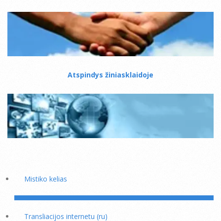
Atspindys žiniasklaidoje
Mistiko kelias
Transliacijos internetu (ru)