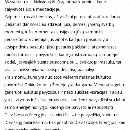
Aš sveikinu jus, kiekvieną iš jūsų, ponai ir ponios, kurie
dalyvavote šioje meditacijoje.
Kaip meistras alchemikas, aš visiškai patenkintas atliktu darbu.
Dabar aš dar norėčiau atkreipti jūsų dėmesį į vieną svarbų
momentą, ir šis momentas susijęs su jūsų sąmonės
persikeitimo alchemija. Jūs žinote, kad jūsų pasaulis yra
atsispindintis pasaulis. Jūsų pasaulis paklusniai atspindi visas
minčių formas ir pavyzdžius, kurie gimsta žmonių sąmonėje.
Todėl, jei visąlaik būsite susiderinę su Dieviškuoju Pasauliu, tai
visa tai neišvengiamai atsispindės jūsų pasaulyje.
Yra žmonių, kurie yra nuolatos veikiami masinės kultūros
pavyzdžių. Tokių žmonių Žemėje yra dauguma. Vienetai sugeba
generuoti aukštus pavyzdžius ir nešti aukštas vibracijas. Tačiau
yra įstatymas ir šis įstatymas toks, kad žemi pavyzdžiai yra labai
žemo energetinio lygio, kadangi šie pavyzdžiai neprisotinti
Dieviškosios Energijos. Ir atvirkščiai – tie pavyzdžiai, kurie turi
Dieviškąjį pasireiškimą, tiek prisotinti Dieviškosios Energijos, kad
sugeba viską aplinkui perkeisti.