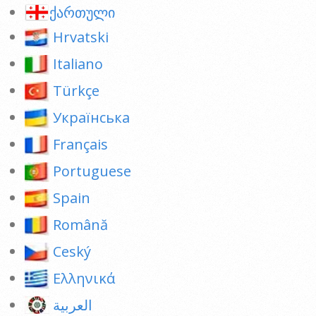
ქართული
Hrvatski
Italiano
Türkçe
Українська
Français
Portuguese
Spain
Română
Ceský
Ελληνικά
العربية