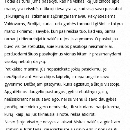
Todėl aš turiu jums pasakyti, kad ne viskas, ką jūs žinote apie
mane, yra teisybė, o tikroji tiesa yra ta, kad visą savo paskutinį
įsikūnijimą aš ištikimai ir sąžiningai tarnavau Pakylėtiesiems
Valdovams, Brolijai, kuriai turiu garbės tarnauti ligi šiol. Ir tai yra
mano skiriamoji savybė, kuri pasireiškia tuo, kad visų pirma
tarnauju Hierarchijai ir paklūstu Jos Įstatymams. O paskui jau
buvo visi tie stebuklai, apie kuriuos pasakoja neišmanėliai,
perduodami šiuos pasakojimus vienas kitam ir prasimanydami
visokių nebūtų dalykų.
Patikėkite manimi, jūs nepasieksite jokių pasiekimų, jei
neužlipsite ant Hierarchijos laiptelių ir nepajungsite savo
gyvenimo Didžiajam Įstatymui, kuris egzistuoja šioje Visatoje.
Apgailėtinos daugelio pastangos įgyti stebuklingų galių,
neišsiskiriant nei su savo ego, nei su vienu iš savo daugybės
įpročių, prie nieko gero nepriveda, tik sukuriama nauja karma,
kurią, kaip jau jūs tikriausiai žinote, reikia atidirbti.
Nieko šioje Visatoje nevyksta laisvai. Viskas paklūsta griežtam
Įstatymui. Ir tik tada, kai išsiskiriate su savo ego ir noru gauti