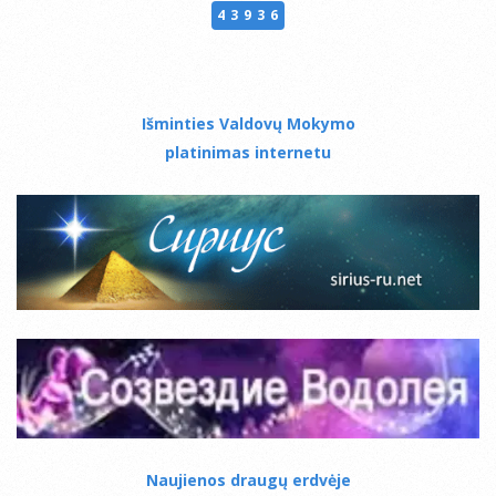
43936
Išminties Valdovų Mokymo
platinimas internetu
Naujienos draugų erdvėje