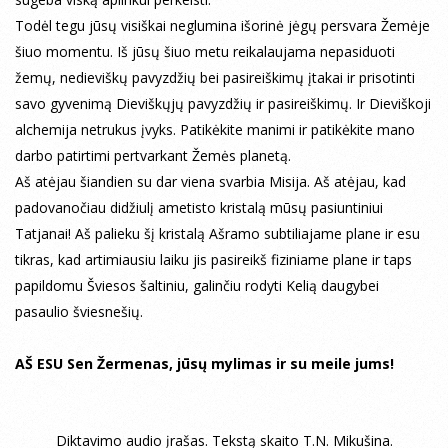
Todėl tegu jūsų visiškai neglumina išorinė jėgų persvara Žemėje
šiuo momentu. Iš jūsų šiuo metu reikalaujama nepasiduoti
žemų, nedieviškų pavyzdžių bei pasireiškimų įtakai ir prisotinti
savo gyvenimą Dieviškųjų pavyzdžių ir pasireiškimų. Ir Dieviškoji
alchemija netrukus įvyks. Patikėkite manimi ir patikėkite mano
darbo patirtimi pertvarkant Žemės planetą.
Aš atėjau šiandien su dar viena svarbia Misija. Aš atėjau, kad
padovanočiau didžiulį ametisto kristalą mūsų pasiuntiniui
Tatjanai! Aš palieku šį kristalą Ašramo subtiliajame plane ir esu
tikras, kad artimiausiu laiku jis pasireikš fiziniame plane ir taps
papildomu Šviesos šaltiniu, galinčiu rodyti Kelią daugybei
pasaulio šviesnešių.
AŠ ESU Sen Žermenas, jūsų mylimas ir su meile jums!
Diktavimo audio įrašas. Tekstą skaito T.N. Mikušina.