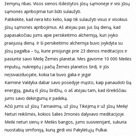
žemynų ribas. Visos sienos išdėstytos jūsų sąmonėje ir visi jūsų
sąmonės apribojimai turi būti sulaužyti.
Patikėkite, kad nėra kito kelio, kaip tik sulaužyti visus ir visokius
jūsų sąmonės apribojimus. Aš atėjau pas jus šią dieną, kad
papasakočiau jums apie persikeitimo alchemiją, kuri įvyko
praėjusią dieną. Ir ši persikeitimo alchemija buvo įvykdyta su
jūsų pagalba – tų, kurie prisijungė prie 23 dienos meditacijos ir
pasiuntė savo Meilę Žemės planetai. Mes gavome 10 000 Meilės
impulsų, nukreiptų į pačią Žemės planetos širdį. Ir jūs
neįsivaizduojate, kokia tai buvo galia ir jėga!
Karminė Valdyba dabar savo posėdyje mąsto, kaip panaudoti šią
energiją, gautą iš jūsų širdžių, o aš atėjau tam, kad išreikščiau
jums savo dėkingumą ir padėką.
Ačiū jums už jūsų Tarnavimą, už jūsų Tikėjimą ir už jūsų Meilę!
Neturi reikšmės, kokios šalies žmonės dalyvavo meditacijoje.
Meilė neturi sienų ir Meilės bangos, jums susivienijant, sukuria
nuostabią simfoniją, kurią girdi visi Pakylėtųjų Pulkai.