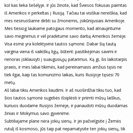
kol kas lieka šešėlyje. Ir jūs žinote, kad Šviesos fokusas paimtas
iš Amerikos ir perkeltas į Rusiją. Tačiau tai visiškai nereiškia, kad
mes nesiruošiame dirbti su žmonėmis, įsikūnijusiais Amerikoje.
Mes tiesiog laukiame patogaus momento, kad atnaujintume
savo mėginimus ir vėl pradėtume savo darbą Amerikos žemėje.
Visa esmė yra kolektyvinė tautos sąmonė. Dabar šią tautą
vargina viena iš vaikiškų ligų, būtent: pasitikėjimas savimi ir
nenoras įsiklausyti į suaugusiųjų patarimus. Ką gi, šis laikotarpis
praeis, ir mes labai tikimės, kad pereinamasis amžius tęsis ne
tiek ilgai, kaip tas komunizmo laikas, kuris Rusijoje tęsėsi 70
metų.
Aš labai tikiu Amerikos liaudimi. Ir aš nuoširdžiai tikiu tuo, kad
šios tautos sąmonė sugebės išsiplėsti ir priimti mūsų laiškus,
kuriuos duodame Rusijos žemėje, ir panaudoti mūsų duodamas
žinias ir Mokymus savo gyvenime.
Subtiliajame plane nėra jokių sienų. Ir jei pažvelgsite į Žemės
rutulį iš kosmoso, jūs taip pat nepamatysite ten jokių sienų, tik