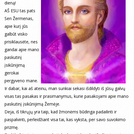
dieną!
AŠ ESU tas pats
Sen Žermenas,
apie kurį jūs
galbūt visko
prisiklausėte, nes
gandai apie mano
paskutinį
įsikūnijimą
gerokai
pergyveno mane.
Ir dabar, kai aš ateinu, man sunkiai sekasi išdildyti iš jūsų galvų
visas tas pasakas ir prasimanymus, kurie pasakojami apie mano
paskutinį įsikūnijimą Žemėje.
Deja, iš tikrųjų yra taip, kad žmonėms būdinga padailinti ir
paspalvinti, perleidžiant visa tai, kas vyksta, per savo suvokimo
prizmę.