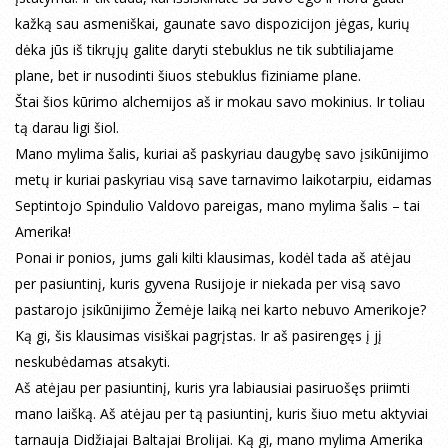
kažką sau asmeniškai, gaunate savo dispozicijon jėgas, kurių
dėka jūs iš tikrųjų galite daryti stebuklus ne tik subtiliajame
plane, bet ir nusodinti šiuos stebuklus fiziniame plane.
Štai šios kūrimo alchemijos aš ir mokau savo mokinius. Ir toliau
tą darau ligi šiol.
Mano mylima šalis, kuriai aš paskyriau daugybę savo įsikūnijimo
metų ir kuriai paskyriau visą save tarnavimo laikotarpiu, eidamas
Septintojo Spindulio Valdovo pareigas, mano mylima šalis – tai
Amerika!
Ponai ir ponios, jums gali kilti klausimas, kodėl tada aš atėjau
per pasiuntinį, kuris gyvena Rusijoje ir niekada per visą savo
pastarojo įsikūnijimo Žemėje laiką nei karto nebuvo Amerikoje?
Ką gi, šis klausimas visiškai pagrįstas. Ir aš pasirengęs į jį
neskubėdamas atsakyti.
Aš atėjau per pasiuntinį, kuris yra labiausiai pasiruošęs priimti
mano laišką. Aš atėjau per tą pasiuntinį, kuris šiuo metu aktyviai
tarnauja Didžiajai Baltajai Brolijai. Ką gi, mano mylima Amerika