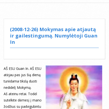
(2008-12-26) Mokymas apie atjautą
ir gailestingumą. Numylėtoji Guan
In
AŠ ESU Guan In. AŠ ESU
atėjau pas jus šią dieną
turėdama tikslą duoti
nedidelį Mokymą.
Aš ateinu retai. Todėl
sutelkite dėmesį į mano
žodžius su padvigubintu