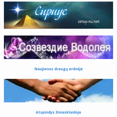
Naujienos draugų erdvėje
Atspindys žiniasklaidoje