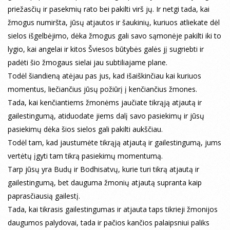
priežasčių ir pasekmių rato bei pakilti virš jų. Ir netgi tada, kai
žmogus numiršta, jūsų atjautos ir šaukinių, kuriuos atliekate dėl
sielos išgelbėjimo, dėka žmogus gali savo sąmonėje pakilti iki to
lygio, kai angelai ir kitos Šviesos būtybės galės jį sugriebti ir
padėti šio žmogaus sielai jau subtiliajame plane.
Todėl šiandieną atėjau pas jus, kad išaiškinčiau kai kuriuos
momentus, liečiančius jūsų požiūrį į kenčiančius žmones.
Tada, kai kenčiantiems žmonėms jaučiate tikrąją atjautą ir
gailestingumą, atiduodate jiems dalį savo pasiekimų ir jūsų
pasiekimų dėka šios sielos gali pakilti aukščiau.
Todėl tam, kad jaustumėte tikrąją atjautą ir gailestingumą, jums
vertėtų įgyti tam tikrą pasiekimų momentumą.
Tarp jūsų yra Budų ir Bodhisatvų, kurie turi tikrą atjautą ir
gailestingumą, bet dauguma žmonių atjautą supranta kaip
paprasčiausią gailestį.
Tada, kai tikrasis gailestingumas ir atjauta taps tikrieji žmonijos
daugumos palydovai, tada ir pačios kančios palaipsniui paliks