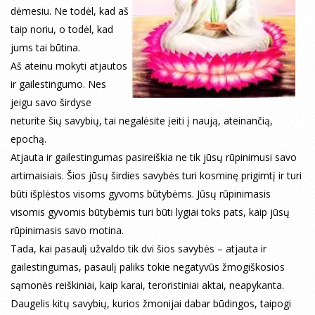
dėmesiu. Ne todėl, kad aš
taip noriu, o todėl, kad
jums tai būtina.
Aš ateinu mokyti atjautos
ir gailestingumo. Nes
jeigu savo širdyse
neturite šių savybių, tai negalėsite įeiti į naują, ateinančią,
epochą.
Atjauta ir gailestingumas pasireiškia ne tik jūsų rūpinimusi savo
artimaisiais. Šios jūsų širdies savybės turi kosminę prigimtį ir turi
būti išplėstos visoms gyvoms būtybėms. Jūsų rūpinimasis
visomis gyvomis būtybėmis turi būti lygiai toks pats, kaip jūsų
rūpinimasis savo motina.
Tada, kai pasaulį užvaldo tik dvi šios savybės – atjauta ir
gailestingumas, pasaulį paliks tokie negatyvūs žmogiškosios
sąmonės reiškiniai, kaip karai, teroristiniai aktai, neapykanta.
Daugelis kitų savybių, kurios žmonijai dabar būdingos, taipogi