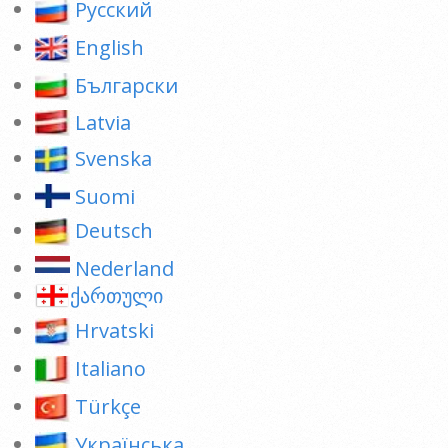
Pусский
English
Български
Latvia
Svenska
Suomi
Deutsch
Nederland
ქართული
Hrvatski
Italiano
Türkçe
Українська