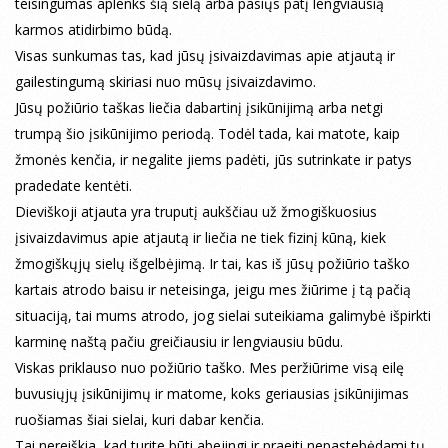
teisingumas aplenks šią sielą arba pasiųs patį lengviausią
karmos atidirbimo būdą.
Visas sunkumas tas, kad jūsų įsivaizdavimas apie atjautą ir
gailestingumą skiriasi nuo mūsų įsivaizdavimo.
Jūsų požiūrio taškas liečia dabartinį įsikūnijimą arba netgi
trumpą šio įsikūnijimo periodą. Todėl tada, kai matote, kaip
žmonės kenčia, ir negalite jiems padėti, jūs sutrinkate ir patys
pradedate kentėti.
Dieviškoji atjauta yra truputį aukščiau už žmogiškuosius
įsivaizdavimus apie atjautą ir liečia ne tiek fizinį kūną, kiek
žmogiškųjų sielų išgelbėjimą. Ir tai, kas iš jūsų požiūrio taško
kartais atrodo baisu ir neteisinga, jeigu mes žiūrime į tą pačią
situaciją, tai mums atrodo, jog sielai suteikiama galimybė išpirkti
karminę naštą pačiu greičiausiu ir lengviausiu būdu.
Viskas priklauso nuo požiūrio taško. Mes peržiūrime visą eilę
buvusiųjų įsikūnijimų ir matome, koks geriausias įsikūnijimas
ruošiamas šiai sielai, kuri dabar kenčia.
Tai nereiškia, kad turite būti abejingi ir praeiti nepastebėdami tų