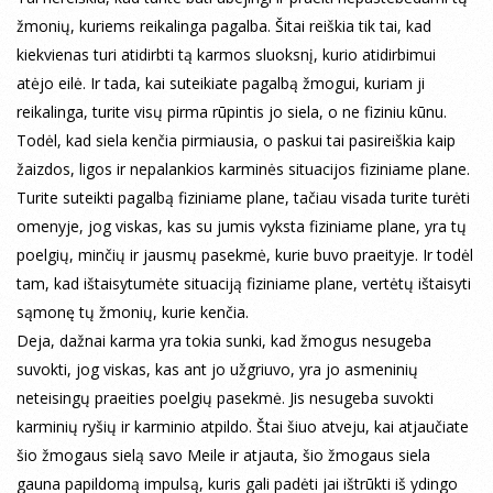
žmonių, kuriems reikalinga pagalba. Šitai reiškia tik tai, kad
kiekvienas turi atidirbti tą karmos sluoksnį, kurio atidirbimui
atėjo eilė. Ir tada, kai suteikiate pagalbą žmogui, kuriam ji
reikalinga, turite visų pirma rūpintis jo siela, o ne fiziniu kūnu.
Todėl, kad siela kenčia pirmiausia, o paskui tai pasireiškia kaip
žaizdos, ligos ir nepalankios karminės situacijos fiziniame plane.
Turite suteikti pagalbą fiziniame plane, tačiau visada turite turėti
omenyje, jog viskas, kas su jumis vyksta fiziniame plane, yra tų
poelgių, minčių ir jausmų pasekmė, kurie buvo praeityje. Ir todėl
tam, kad ištaisytumėte situaciją fiziniame plane, vertėtų ištaisyti
sąmonę tų žmonių, kurie kenčia.
Deja, dažnai karma yra tokia sunki, kad žmogus nesugeba
suvokti, jog viskas, kas ant jo užgriuvo, yra jo asmeninių
neteisingų praeities poelgių pasekmė. Jis nesugeba suvokti
karminių ryšių ir karminio atpildo. Štai šiuo atveju, kai atjaučiate
šio žmogaus sielą savo Meile ir atjauta, šio žmogaus siela
gauna papildomą impulsą, kuris gali padėti jai ištrūkti iš ydingo