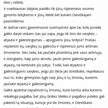
išeis į nebūtį.
Ir svarbiausias dalykas pasiliks tik jūsų rūpinimasis visomis
gyvomis būtybėmis ir jūsų Meilė bet kuriam Dieviškajam
pasireiškimui.
Ar dažnai savo gyvenimuose susimąstote apie tai, kokį poveikį
galite daryti viskam, kas jus supa, jeigu tik šios dvi savybės –
atjauta ir gailestingumas – apsigyvens jūsų širdyse? Prašau
nepainioti šių savybių su gailesčiu ir rūpinimusi jums artimais
žmonėmis. Nes tada, kai jaučiate prisirišimą prie savo artimųjų
ir stengiatės, kaip jums atrodo, jausti jiems gailestingumą ir
atjautą, tai kentėsite jūs patys. Todėl, kad atjautos ir
gailestingumo savybės, jeigu jūs tikrai jas išreiškiate, nepriklauso
nuo to, koks giminystės lygis tarp jūsų ir tų žmonių, kuriems
jaučiate atjautą ir gailestingumą.
Galite apskritai nepažinoti tų žmonių, kurie kenčia arba kuriems
reikalinga pagalba, bet jūsų širdies Meilės ir pagalbos polėkis gali
pakeisti tą situaciją, kurioje yra šie žmonės, ir Dieviškasis