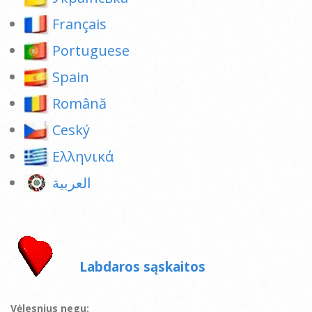
Français
Portuguese
Spain
Română
Ceský
Ελληνικά
العربية
Labdaros sąskaitos
Vėlesnius negu: