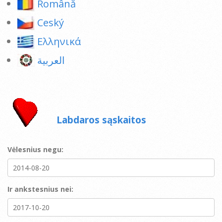
Română
Ceský
Ελληνικά
العربية
Labdaros sąskaitos
Vėlesnius negu:
Ir ankstesnius nei: