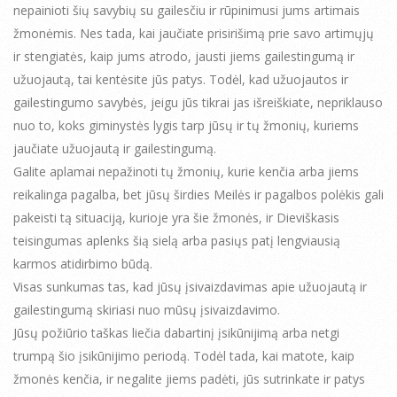
nepainioti šių savybių su gailesčiu ir rūpinimusi jums artimais
žmonėmis. Nes tada, kai jaučiate prisirišimą prie savo artimųjų
ir stengiatės, kaip jums atrodo, jausti jiems gailestingumą ir
užuojautą, tai kentėsite jūs patys. Todėl, kad užuojautos ir
gailestingumo savybės, jeigu jūs tikrai jas išreiškiate, nepriklauso
nuo to, koks giminystės lygis tarp jūsų ir tų žmonių, kuriems
jaučiate užuojautą ir gailestingumą.
Galite aplamai nepažinoti tų žmonių, kurie kenčia arba jiems
reikalinga pagalba, bet jūsų širdies Meilės ir pagalbos polėkis gali
pakeisti tą situaciją, kurioje yra šie žmonės, ir Dieviškasis
teisingumas aplenks šią sielą arba pasiųs patį lengviausią
karmos atidirbimo būdą.
Visas sunkumas tas, kad jūsų įsivaizdavimas apie užuojautą ir
gailestingumą skiriasi nuo mūsų įsivaizdavimo.
Jūsų požiūrio taškas liečia dabartinį įsikūnijimą arba netgi
trumpą šio įsikūnijimo periodą. Todėl tada, kai matote, kaip
žmonės kenčia, ir negalite jiems padėti, jūs sutrinkate ir patys