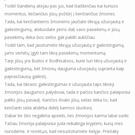
Todėl šiandieną atėjau pas jus, kad išaiškinčiau kai kuriuos
momentus, liečiančius jūsų požiūrį į kenčiančius žmones.
Tada, kai kenčiantiems žmonėms jaučiate tikrąją užuojautą ir
gailestingumą, atiduodate jiems dalį savo pasiekimų ir jūsų
pasiekimų dėka šios sielos gali pakilti aukščiau.
Todėl tam, kad jaustumėte tikrąją užuojautą ir gailestingumą,
jums vertėtų įgyti tam tikrą pasiekimų momentumą.
Tarp jūsų yra Budos ir Bodhisatvos, kurie turi tikrą užuojautą ir
gailestingumą, bet žmonių dauguma užuojautą supranta kaip
paprasčiausią gailestį.
Tada, kai tikrasis gailestingumas ir užuojauta taps tikrieji
žmonijos daugumos palydovai, tada ir pačios kančios palaipsniui
paliks jūsų pasaulį. Kančios išvalo jūsų sielas dėka to, kad
kenčianti siela atidirba didelį karmos sluoksnį.
Dabar be šito negalima apsieiti, nes žmonijos karma labai sunki.
Tačiau žmonija palaipsniui juda reikalinga kryptimi, kurią mes
nurodėme. Ir norėtųsi, kad nesustotumėte Kelyje. Priešaky