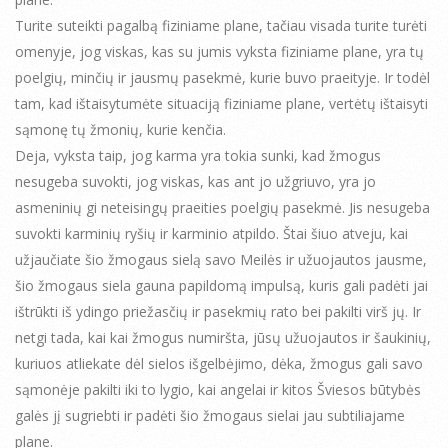
Turite suteikti pagalbą fiziniame plane, tačiau visada turite turėti
omenyje, jog viskas, kas su jumis vyksta fiziniame plane, yra tų
poelgių, minčių ir jausmų pasekmė, kurie buvo praeityje. Ir todėl
tam, kad ištaisytumėte situaciją fiziniame plane, vertėtų ištaisyti
sąmonę tų žmonių, kurie kenčia.
Deja, vyksta taip, jog karma yra tokia sunki, kad žmogus
nesugeba suvokti, jog viskas, kas ant jo užgriuvo, yra jo
asmeninių gi neteisingų praeities poelgių pasekmė. Jis nesugeba
suvokti karminių ryšių ir karminio atpildo. Štai šiuo atveju, kai
užjaučiate šio žmogaus sielą savo Meilės ir užuojautos jausme,
šio žmogaus siela gauna papildomą impulsą, kuris gali padėti jai
ištrūkti iš ydingo priežasčių ir pasekmių rato bei pakilti virš jų. Ir
netgi tada, kai kai žmogus numiršta, jūsų užuojautos ir šaukinių,
kuriuos atliekate dėl sielos išgelbėjimo, dėka, žmogus gali savo
sąmonėje pakilti iki to lygio, kai angelai ir kitos Šviesos būtybės
galės jį sugriebti ir padėti šio žmogaus sielai jau subtiliajame
plane.