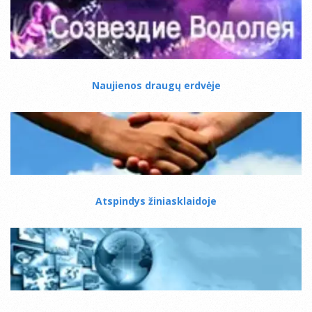
Naujienos draugų erdvėje
Atspindys žiniasklaidoje