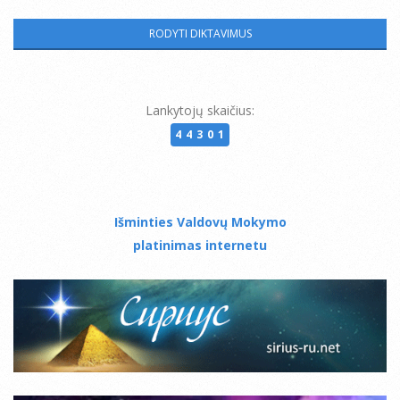
Lankytojų skaičius:
44301
Išminties Valdovų Mokymo
platinimas internetu