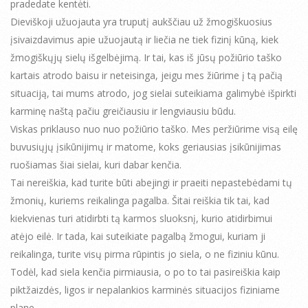
pradedate kentėti.
Dieviškoji užuojauta yra truputį aukščiau už žmogiškuosius
įsivaizdavimus apie užuojautą ir liečia ne tiek fizinį kūną, kiek
žmogiškųjų sielų išgelbėjimą. Ir tai, kas iš jūsų požiūrio taško
kartais atrodo baisu ir neteisinga, jeigu mes žiūrime į tą pačią
situaciją, tai mums atrodo, jog sielai suteikiama galimybė išpirkti
karminę naštą pačiu greičiausiu ir lengviausiu būdu.
Viskas priklauso nuo nuo požiūrio taško. Mes peržiūrime visą eilę
buvusiųjų įsikūnijimų ir matome, koks geriausias įsikūnijimas
ruošiamas šiai sielai, kuri dabar kenčia.
Tai nereiškia, kad turite būti abejingi ir praeiti nepastebėdami tų
žmonių, kuriems reikalinga pagalba. Šitai reiškia tik tai, kad
kiekvienas turi atidirbti tą karmos sluoksnį, kurio atidirbimui
atėjo eilė. Ir tada, kai suteikiate pagalbą žmogui, kuriam ji
reikalinga, turite visų pirma rūpintis jo siela, o ne fiziniu kūnu.
Todėl, kad siela kenčia pirmiausia, o po to tai pasireiškia kaip
piktžaizdės, ligos ir nepalankios karminės situacijos fiziniame
plane.