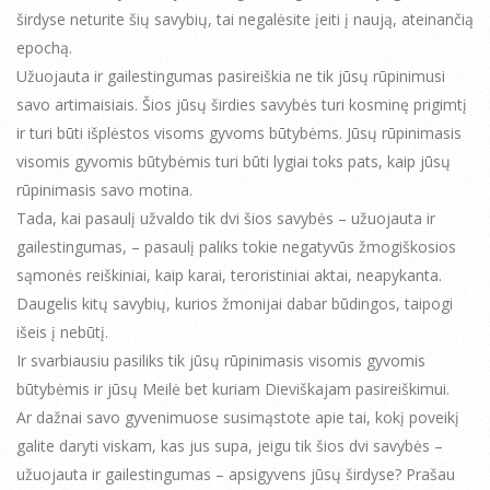
širdyse neturite šių savybių, tai negalėsite įeiti į naują, ateinančią
epochą.
Užuojauta ir gailestingumas pasireiškia ne tik jūsų rūpinimusi
savo artimaisiais. Šios jūsų širdies savybės turi kosminę prigimtį
ir turi būti išplėstos visoms gyvoms būtybėms. Jūsų rūpinimasis
visomis gyvomis būtybėmis turi būti lygiai toks pats, kaip jūsų
rūpinimasis savo motina.
Tada, kai pasaulį užvaldo tik dvi šios savybės – užuojauta ir
gailestingumas, – pasaulį paliks tokie negatyvūs žmogiškosios
sąmonės reiškiniai, kaip karai, teroristiniai aktai, neapykanta.
Daugelis kitų savybių, kurios žmonijai dabar būdingos, taipogi
išeis į nebūtį.
Ir svarbiausiu pasiliks tik jūsų rūpinimasis visomis gyvomis
būtybėmis ir jūsų Meilė bet kuriam Dieviškajam pasireiškimui.
Ar dažnai savo gyvenimuose susimąstote apie tai, kokį poveikį
galite daryti viskam, kas jus supa, jeigu tik šios dvi savybės –
užuojauta ir gailestingumas – apsigyvens jūsų širdyse? Prašau