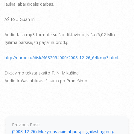
laukia labai didelis darbas.
AŠ ESU Guan In.
Audio failą mp3 formate su šio diktavimo įrašu (6,02 Mb)
galima parsisiųsti pagal nuorodą:
http://narod.ru/disk/4632054000/2008-12-26_64k.mp3.html
Diktavimo tekstą skaito T. N. Mikušina.
Audio įrašas atliktas iš karto po Pranešimo.
2008-
12-
26
Previous Post:
(2008-12-26) Mokymas apie atjautą ir gailestingumą.