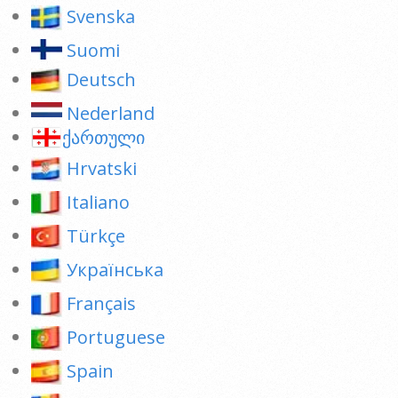
Svenska
Suomi
Deutsch
Nederland
ქართული
Hrvatski
Italiano
Türkçe
Українська
Français
Portuguese
Spain