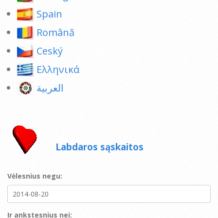
Spain
Română
Ceský
Ελληνικά
العربية
Labdaros sąskaitos
Vėlesnius negu:
Ir ankstesnius nei: