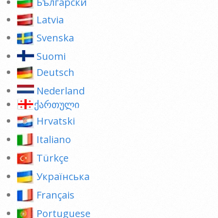
Български
Latvia
Svenska
Suomi
Deutsch
Nederland
ქართული
Hrvatski
Italiano
Türkçe
Українська
Français
Portuguese