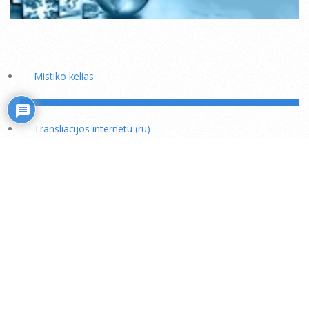
Mistiko kelias
Transliacijos internetu (ru)
Rožiniai
Skaitiniai savišvietai
Išminties mokytojų rekomendacijos