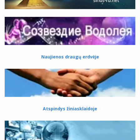
Naujienos draugų erdvėje
Atspindys žiniasklaidoje