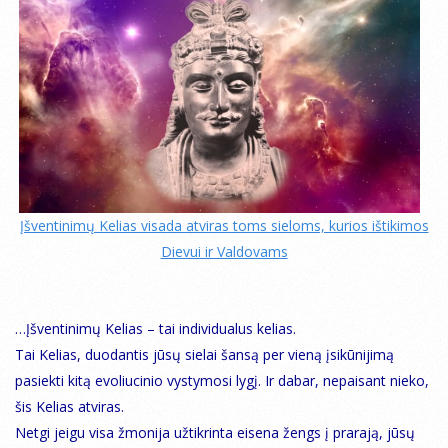
Įšventinimų Kelias visada atviras toms sieloms, kurios ištikimos
Dievui ir Valdovams
…Įšventinimų Kelias – tai individualus kelias.
Tai Kelias, duodantis jūsų sielai šansą per vieną įsikūnijimą
pasiekti kitą evoliucinio vystymosi lygį. Ir dabar, nepaisant nieko,
šis Kelias atviras.
Netgi jeigu visa žmonija užtikrinta eisena žengs į prarają, jūsų