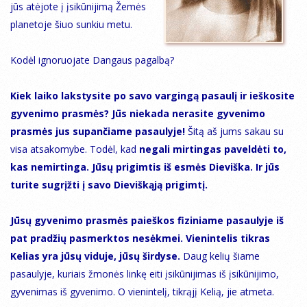
jūs atėjote į įsikūnijimą Žemės
planetoje šiuo sunkiu metu.
Kodėl ignoruojate Dangaus pagalbą?
Kiek laiko lakstysite po savo vargingą pasaulį ir ieškosite
gyvenimo prasmės? Jūs niekada nerasite gyvenimo
prasmės jus supančiame pasaulyje!
Šitą aš jums sakau su
visa atsakomybe. Todėl, kad
negali mirtingas paveldėti to,
kas nemirtinga. Jūsų prigimtis iš esmės Dieviška. Ir jūs
turite sugrįžti į savo Dieviškąją prigimtį.
Jūsų gyvenimo prasmės paieškos fiziniame pasaulyje iš
pat pradžių pasmerktos nesėkmei. Vienintelis tikras
Kelias yra jūsų viduje, jūsų širdyse.
Daug kelių šiame
pasaulyje, kuriais žmonės linkę eiti įsikūnijimas iš įsikūnijimo,
gyvenimas iš gyvenimo. O vienintelį, tikrąjį Kelią, jie atmeta.