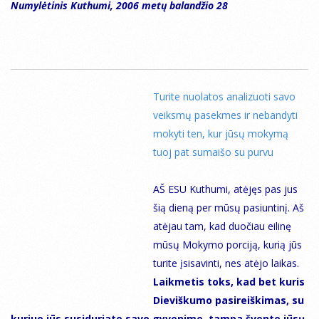
Numylėtinis Kuthumi, 2006 metų balandžio 28
Turite nuolatos analizuoti savo
veiksmų pasekmes ir nebandyti
mokyti ten, kur jūsų mokymą
tuoj pat sumaišo su purvu
AŠ ESU Kuthumi, atėjęs pas jus
šią dieną per mūsų pasiuntinį. Aš
atėjau tam, kad duočiau eilinę
mūsų Mokymo porciją, kurią jūs
turite įsisavinti, nes atėjo laikas.
Laikmetis toks, kad bet kuris
Dieviškumo pasireiškimas, su
kuriuo jūs susiduriate savo gyvenime, tampa švente jūsų