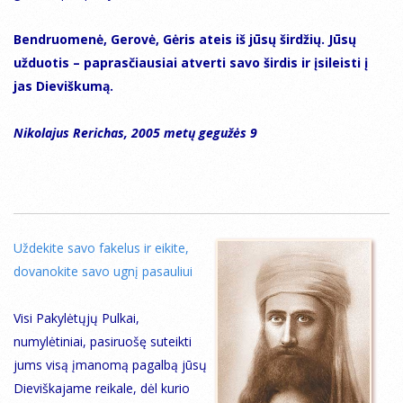
Bendruomenė, Gerovė, Gėris ateis iš jūsų širdžių. Jūsų
užduotis – paprasčiausiai atverti savo širdis ir įsileisti į
jas Dieviškumą.
Nikolajus Rerichas, 2005 metų gegužės 9
Uždekite savo fakelus ir eikite,
dovanokite savo ugnį pasauliui
Visi Pakylėtųjų Pulkai,
numylėtiniai, pasiruošę suteikti
jums visą įmanomą pagalbą jūsų
Dieviškajame reikale, dėl kurio