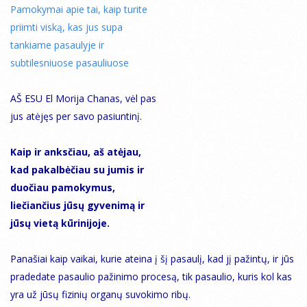
Pamokymai apie tai, kaip turite
priimti viską, kas jus supa
tankiame pasaulyje ir
subtilesniuose pasauliuose
AŠ ESU El Morija Chanas, vėl pas
jus atėjęs per savo pasiuntinį.
Kaip ir anksčiau, aš atėjau,
kad pakalbėčiau su jumis ir
duočiau pamokymus,
liečiančius jūsų gyvenimą ir
jūsų vietą kūrinijoje.
Panašiai kaip vaikai, kurie ateina į šį pasaulį, kad jį pažintų, ir jūs
pradedate pasaulio pažinimo procesą, tik pasaulio, kuris kol kas
yra už jūsų fizinių organų suvokimo ribų.