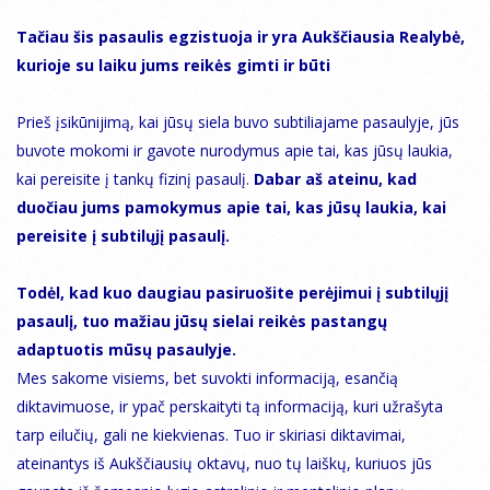
Tačiau šis pasaulis egzistuoja ir yra Aukščiausia Realybė,
kurioje su laiku jums reikės gimti ir būti
Prieš įsikūnijimą, kai jūsų siela buvo subtiliajame pasaulyje, jūs
buvote mokomi ir gavote nurodymus apie tai, kas jūsų laukia,
kai pereisite į tankų fizinį pasaulį.
Dabar aš ateinu, kad
duočiau jums pamokymus apie tai, kas jūsų laukia, kai
pereisite į subtilųjį pasaulį.
Todėl, kad kuo daugiau pasiruošite perėjimui į subtilųjį
pasaulį, tuo mažiau jūsų sielai reikės pastangų
adaptuotis mūsų pasaulyje.
Mes sakome visiems, bet suvokti informaciją, esančią
diktavimuose, ir ypač perskaityti tą informaciją, kuri užrašyta
tarp eilučių, gali ne kiekvienas. Tuo ir skiriasi diktavimai,
ateinantys iš Aukščiausių oktavų, nuo tų laiškų, kuriuos jūs