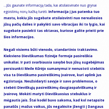
…Jūs gaunate informaciją tada, kai atsilaisvinate nuo grynai
egoistinių norų kažką turėti.
Informacija į jus patenka tuo
mastu, kokiu jūs sugebate atsilaisvinti nuo nerealiosios
jūsų pačių dalies ir pakylėti savo vibracijas iki to lygio, kai
sugebate pasiekti tas oktavas, kuriose galite prieiti prie
šios informacijos.
Negali visiems būti vienodo, standartinio traktavimo.
Kiekvieno Dieviškumas fizinėje formoje pasireiškia
unikaliai. Ir pati svarbiausia savybė bus jūsų sugebėjimas
persisunkti Meile Kūrėjo sumanymui ir nenustoti stebėtis
visa ta Dieviškumo pasireiškimų įvairove, kuri aplink jus
egzistuoja. Neužsidaryti savyje ir savo problemose, o
stebėti Dieviškųjų pasireiškimų daugiaspalviškumą ir
įvairovę. Mokėti matyti Dieviškuosius stebuklus ir
mėgautis jais. Štai kodėl buvo sakoma, kad kol netapsite
panašūs į mažus vaikus, jūs negalėsite įžengti į Dangaus