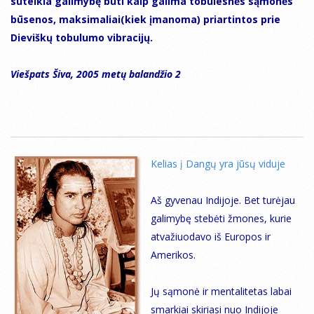
suteikia galimybę būti kaip galima tobulesnės sąmonės
būsenos, maksimaliai(kiek įmanoma) priartintos prie
Dieviškų tobulumo vibracijų.
Viešpats Šiva, 2005 metų balandžio 2
Kelias į Dangų yra jūsų viduje
Aš gyvenau Indijoje. Bet turėjau
galimybę stebėti žmones, kurie
atvažiuodavo iš Europos ir
Amerikos.
Jų sąmonė ir mentalitetas labai
smarkiai skiriasi nuo Indijoje