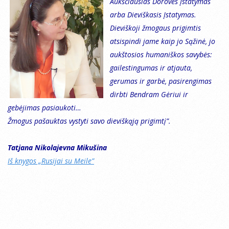
Aukščiausias Dorovės Įstatymas
arba Dieviškasis Įstatymas.
Dieviškoji žmogaus prigimtis
atsispindi jame kaip jo Sąžinė, jo
aukštosios humaniškos savybės:
gailestingumas ir atjauta,
gerumas ir garbė, pasirengimas
dirbti Bendram Gėriui ir
gebėjimas pasiaukoti…
Žmogus pašauktas vystyti savo dieviškąją prigimtį”.
Tatjana Nikolajevna Mikušina
Iš knygos „Rusijai su Meile”