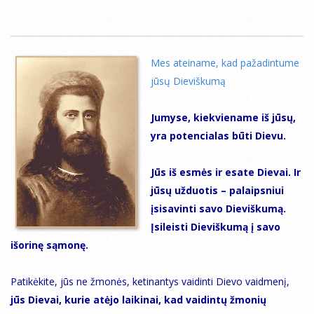
Mes ateiname, kad pažadintume
jūsų Dieviškumą
Jumyse, kiekviename iš jūsų,
yra potencialas būti Dievu.
Jūs iš esmės ir esate Dievai. Ir
jūsų užduotis – palaipsniui
įsisavinti savo Dieviškumą.
Įsileisti Dieviškumą į savo
išorinę sąmonę.
Patikėkite, jūs ne žmonės, ketinantys vaidinti Dievo vaidmenį,
jūs Dievai, kurie atėjo laikinai, kad vaidintų žmonių