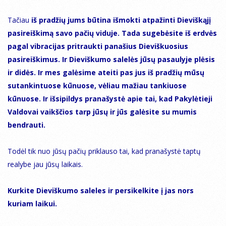
Tačiau
iš pradžių jums būtina išmokti atpažinti Dieviškąjį
pasireiškimą savo pačių viduje. Tada sugebėsite iš erdvės
pagal vibracijas pritraukti panašius Dieviškuosius
pasireiškimus. Ir Dieviškumo salelės jūsų pasaulyje plėsis
ir didės. Ir mes galėsime ateiti pas jus iš pradžių mūsų
sutankintuose kūnuose, vėliau mažiau tankiuose
kūnuose. Ir išsipildys pranašystė apie tai, kad Pakylėtieji
Valdovai vaikščios tarp jūsų ir jūs galėsite su mumis
bendrauti.
Todėl tik nuo jūsų pačių priklauso tai, kad pranašystė taptų
realybe jau jūsų laikais.
Kurkite Dieviškumo saleles ir persikelkite į jas nors
kuriam laikui.