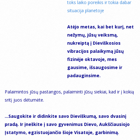
toks laiko poreikis ir tokia dabar
situacija planetoje
Atėjo metas, kai bet kurį, net
nežymų, jūsų veiksmą,
nukreiptą į Dieviškosios
vibracijos palaikymą jūsų
fizinėje oktavoje, mes
gausime, išsaugosime ir
padauginsime.
Palaimintos jūsų pastangos, palaiminti jūsų siekiai, kad ir į kokią
sritį juos dėtumėte.
…Saugokite ir didinkite savo Dieviškumą, savo dvasinį
pradą. Ir įneškite į savo gyvenimus Dievo, Aukščiausiojo
Įstatymo, egzistuojančio šioje Visatoje, garbinimą.