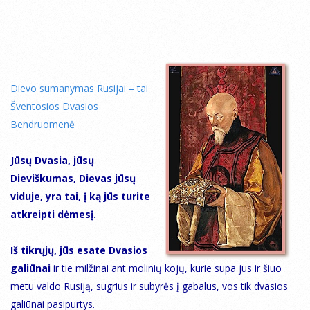
Dievo sumanymas Rusijai – tai
Šventosios Dvasios
Bendruomenė
Jūsų Dvasia, jūsų
Dieviškumas, Dievas jūsų
viduje, yra tai, į ką jūs turite
atkreipti dėmesį.
Iš tikrųjų, jūs esate Dvasios
galiūnai
ir tie milžinai ant molinių kojų, kurie supa jus ir šiuo
metu valdo Rusiją, sugrius ir subyrės į gabalus, vos tik dvasios
galiūnai pasipurtys.