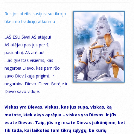
Rusijos ateitis susijusi su tikrojo
tikėjimo tradicijų atkūrimu
„AŠ ESU Šiva! AŠ atėjau!
Aš atėjau pas jus per šį
pasiuntinį. Aš atėjau!
…aš griežtas visiems, kas
negerbia Dievo, kas pamiršo
savo Dieviškąją prigimtį ir
negarbina Dievo. Dievo išorėje ir
Dievo savo viduje.
Viskas yra Dievas. Viskas, kas jus supa, viskas, ką
matote, kiek akys aprėpia – viskas yra Dievas. Ir jūs
esate Dievas. Taip, jūs irgi esate Dievas įsikūnijime, bet
tik tada, kai laikotės tam tikrų sąlygų, be kurių