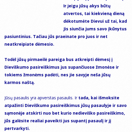
Ir jeigu jūsų akys būtų
atvertos, tai kiekvieną dieną
dėkotumėte Dievui už tai, kad
Jis siunčia jums savo įkūnytus
pasiuntinius. Tačiau jūs praeinate pro juos ir net
neatkreipiate dėmesio.
Todėl jūsų pirmaeilė pareiga bus atkreipti dėmesį į
Dieviškumo pasireiškimus jus supančiuose žmonėse ir
tokiems žmonėms padėti, nes jie savyje neša jūsų
karmos naštą.
Jūsų pasaulis yra apverstas pasaulis. Ir
tada, kai išmoksite
atpažinti Dieviškumo pasireiškimus jūsų pasaulyje ir savo
sąmonėje atskirti nuo bet kurio nedieviško pasireiškimo,
jūs galėsite realiai paveikti jus supantį pasaulį ir jį
pertvarkyti.