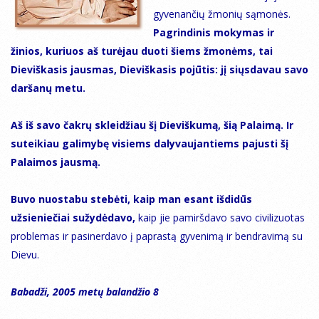
gyvenančių žmonių sąmonės.
Pagrindinis mokymas ir
žinios, kuriuos aš turėjau duoti šiems žmonėms, tai
Dieviškasis jausmas, Dieviškasis pojūtis: jį siųsdavau savo
daršanų metu.
Aš iš savo čakrų skleidžiau šį Dieviškumą, šią Palaimą. Ir
suteikiau galimybę visiems dalyvaujantiems pajusti šį
Palaimos jausmą.
Buvo nuostabu stebėti, kaip man esant išdidūs
užsieniečiai sužydėdavo,
kaip jie pamiršdavo savo civilizuotas
problemas ir pasinerdavo į paprastą gyvenimą ir bendravimą su
Dievu.
Babadži, 2005 metų balandžio 8