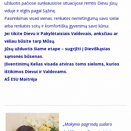
užduotis pačiose sunkiausiose situacijose remtis Dievu jūsų
viduje ir elgtis pagal Sąžinę.
Pasirinkimas visad vienas: renkatės nemirtingumą savo sielai
arba renkatės sotų ir komfortišką gyvenimą savo kūnui.
Jei tikite Dievu ir Pakylėtaisiais Valdovais, anksčiau ar
vėliau būsite tarp Mūsų.
Jūsų užduotis šiame etape – sugrįžti į Dieviškąsias
sąmonės būsenas.
Įšventinimų Kelias visada atviras toms sieloms, kurios
ištikimos Dievui ir Valdovams.
AŠ ESU Maitrėja
„Mokymo pagrindą sudaro