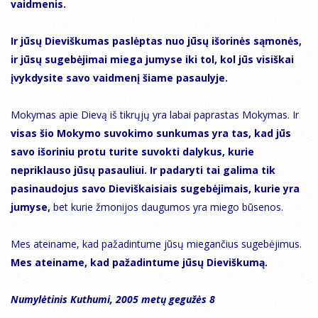
vaidmenis.
Ir jūsų Dieviškumas paslėptas nuo jūsų išorinės sąmonės,
ir jūsų sugebėjimai miega jumyse iki tol, kol jūs visiškai
įvykdysite savo vaidmenį šiame pasaulyje.
Mokymas apie Dievą iš tikrųjų yra labai paprastas Mokymas. Ir
visas šio Mokymo suvokimo sunkumas yra tas, kad jūs
savo išoriniu protu turite suvokti dalykus, kurie
nepriklauso jūsų pasauliui. Ir padaryti tai galima tik
pasinaudojus savo Dieviškaisiais sugebėjimais, kurie yra
jumyse,
bet kurie žmonijos daugumos yra miego būsenos.
Mes ateiname, kad pažadintume jūsų miegančius sugebėjimus.
Mes ateiname, kad pažadintume jūsų Dieviškumą.
Numylėtinis Kuthumi, 2005 metų gegužės 8