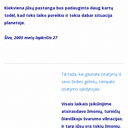
Kiekviena jūsų pastanga bus padauginta daug kartų
todėl, kad toks laiko poreikis ir tokia dabar situacija
planetoje.
Šiva, 2005 metų lapkričio 27
Tik tada, kai gaunate Įstatymą iš
savo širdies gelmių, tampate
Įstatymo vykdytojais
Visais laikais įsikūnijime
atsirasdavo žmonių, turinčių
Dieviškojo švarumo vibracijas.
Ir tarp jūsų yra tokių žmonių.