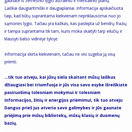
gaunate iš žemesnio lygio astralinio ir mentalinio planų.
Laiškai daugiaritmiški ir daugiaplaniai. Informacija apskaičiuota
taip, kad būtų suprantama kiekvienam nepriklausomai nuo jo
sąmonės lygio. Tačiau yra kažkas, kas paslėpta už bendrų frazių
ir tampa suprantama tik tam, kuris moka skaityti tarp eilučių ir
klausyti balso vidinėje tyloje.
Informacija skirta kiekvienam, tačiau ne visi sugeba ją visą
priimti.
…tik tuo atveju, kai jūsų siela skaitant mūsų laiškus
džiaugiasi bei triumfuoja ir jūs visa savo esybe išreiškiate
pasiruošimą tolesniam mokymui ir tolesniam
informacijos, žinių ir energijos priėmimui, tik tuo atveju
Dangus prieš jus atveria savo galimybes ir jūs gaunate
priėjimą prie mūsų bibliotekų, mūsų klasių ir duomenų
bazių.