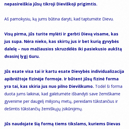
nepasireiškia jūsų tikroji Dieviškoji prigimtis.
Aš pamokysiu, ką jums būtina daryti, kad taptumėte Dievu.
Visų pirma, jūs turite mylėti ir gerbti Dievą visame, kas
jus supa. Nėra nieko, kas skirtų jus ir bet kurią gyvybės
dalelę – nuo mažiausios skruzdėlės iki pasiekusio aukštą
dvasinį lygį Guru.
Jūs esate visa tai ir kartu esate Dievybės individualizacija
apibrėžtoje fizinėje formoje. Ir būtent jūsų fizinė forma
yra tai, kas skiria jus nuo pilno Dieviškumo.
Todėl ši forma
duota jums laikinai, kad galėtumėte išbandyti save žemiškame
gyvenime per daugelį milijonų metų, pereidami tūkstančius ir
dešimtis tūkstančių žemiškųjų įsikūnijimų.
Jūs naudojate šią formą tiems tikslams, kuriems Dievas