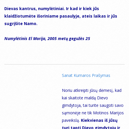
Dievas kantrus, numylėtiniai. Ir kad ir kiek jūs
klaidžiotumėte išoriniame pasaulyje, ateis laikas ir jūs
sugrįšite Namo.
Numylėtinis El Morija, 2005 metų gegužės 25
Sanat Kumaros Prašymas
Noriu atkreipti jūsų dėmesį, kad
kai skaitote maldą Dievo
gimdytoja, tai turite saugoti savo
sąmonėje ne tik Motinos Marijos
paveikslą.
Kiekvienas iš jūsų
turi tapti Dievo gimdytoju ir