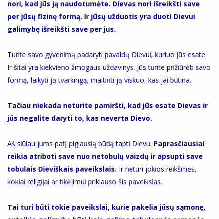
nori, kad jūs ją naudotumėte. Dievas nori išreikšti save
per jūsų fizinę formą. Ir jūsų užduotis yra duoti Dievui
galimybę išreikšti save per jus.
Turite savo gyvenimą padaryti pavaldų Dievui, kuriuo jūs esate.
Ir šitai yra kiekvieno žmogaus uždavinys. Jūs turite prižiūrėti savo
formą, laikyti ją tvarkingą, maitinti ją viskuo, kas jai būtina.
Tačiau niekada neturite pamiršti, kad jūs esate Dievas ir
jūs negalite daryti to, kas neverta Dievo.
Aš siūlau jums patį pigiausią būdą tapti Dievu.
Paprasčiausiai
reikia atriboti save nuo netobulų vaizdų ir apsupti save
tobulais Dieviškais paveikslais.
Ir neturi jokios reikšmės,
kokiai religijai ar tikėjimui priklauso šis paveikslas.
Tai turi būti tokie paveikslai, kurie pakelia jūsų sąmonę,