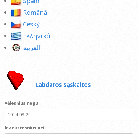
Spain
Română
Ceský
Ελληνικά
العربية
Labdaros sąskaitos
Vėlesnius negu:
Ir ankstesnius nei: