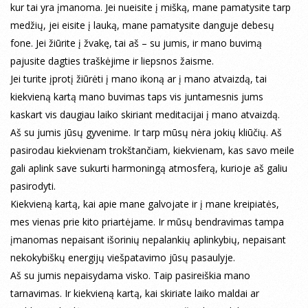
kur tai yra įmanoma. Jei nueisite į mišką, mane pamatysite tarp
medžių, jei eisite į lauką, mane pamatysite danguje debesų
fone. Jei žiūrite į žvakę, tai aš – su jumis, ir mano buvimą
pajusite dagties traškėjime ir liepsnos žaisme.
Jei turite įprotį žiūrėti į mano ikoną ar į mano atvaizdą, tai
kiekvieną kartą mano buvimas taps vis juntamesnis jums
kaskart vis daugiau laiko skiriant meditacijai į mano atvaizdą.
Aš su jumis jūsų gyvenime. Ir tarp mūsų nėra jokių kliūčių. Aš
pasirodau kiekvienam trokštančiam, kiekvienam, kas savo meile
gali aplink save sukurti harmoningą atmosferą, kurioje aš galiu
pasirodyti.
Kiekvieną kartą, kai apie mane galvojate ir į mane kreipiatės,
mes vienas prie kito priartėjame. Ir mūsų bendravimas tampa
įmanomas nepaisant išorinių nepalankių aplinkybių, nepaisant
nekokybiškų energijų viešpatavimo jūsų pasaulyje.
Aš su jumis nepaisydama visko. Taip pasireiškia mano
tarnavimas. Ir kiekvieną kartą, kai skiriate laiko maldai ar