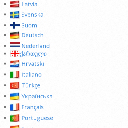
Latvia
Svenska
Suomi
Deutsch
Nederland
ქართული
Hrvatski
Italiano
Türkçe
Українська
Français
Portuguese