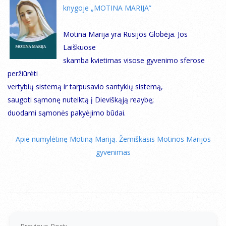
knygoje „MOTINA MARIJA”
Motina Marija yra Rusijos Globėja. Jos
Laiškuose
skamba kvietimas visose gyvenimo sferose
peržiūrėti
vertybių sistemą ir tarpusavio santykių sistemą,
saugoti sąmonę nuteiktą į Dieviškąją reaybę;
duodami sąmonės pakyėjimo būdai.
Apie numylėtinę Motiną Mariją. Žemiškasis Motinos Marijos
gyvenimas
2012-
06-
25