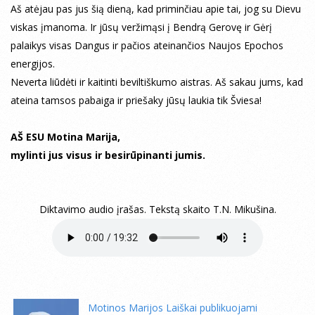
Aš atėjau pas jus šią dieną, kad priminčiau apie tai, jog su Dievu
viskas įmanoma. Ir jūsų veržimąsi į Bendrą Gerovę ir Gėrį
palaikys visas Dangus ir pačios ateinančios Naujos Epochos
energijos.
Neverta liūdėti ir kaitinti beviltiškumo aistras. Aš sakau jums, kad
ateina tamsos pabaiga ir priešaky jūsų laukia tik Šviesa!
AŠ ESU Motina Marija,
mylinti jus visus ir besirūpinanti jumis.
Diktavimo audio įrašas. Tekstą skaito T.N. Mikušina.
Motinos Marijos Laiškai publikuojami