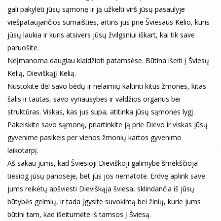
gali pakylėti jūsų sąmonę ir ją užkelti virš jūsų pasaulyje
viešpataujančios sumaišties, artins jus prie Šviesaus Kelio, kuris
jūsų laukia ir kuris atsivers jūsų žvilgsniui iškart, kai tik save
paruošite.
Neįmanoma daugiau klaidžioti patamsėse. Būtina išeiti į Šviesų
Kelią, Dieviškąjį Kelią.
Nustokite dėl savo bėdų ir nelaimių kaltinti kitus žmones, kitas
šalis ir tautas, savo vyriausybes ir valdžios organus bei
struktūras. Viskas, kas jus supa, atitinka jūsų sąmonės lygį.
Pakeiskite savo sąmonę, priartinkite ją prie Dievo ir viskas jūsų
gyvenime pasikeis per vienos žmonių kartos gyvenimo
laikotarpį.
Aš sakau jums, kad Šviesioji Dieviškoji galimybė šmėkščioja
tiesiog jūsų panosėje, bet jūs jos nematote. Erdvę aplink save
jums reikėtų apšviesti Dieviškąja šviesa, sklindančia iš jūsų
būtybės gelmių, ir tada įgysite suvokimą bei žinių, kurie jums
būtini tam, kad išeitumėte iš tamsos į Šviesą.