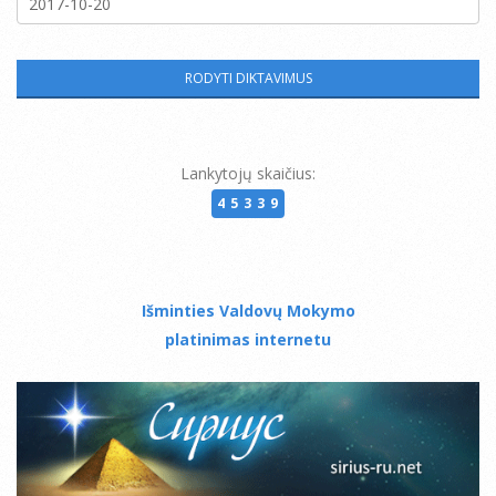
Lankytojų skaičius:
45339
Išminties Valdovų Mokymo
platinimas internetu