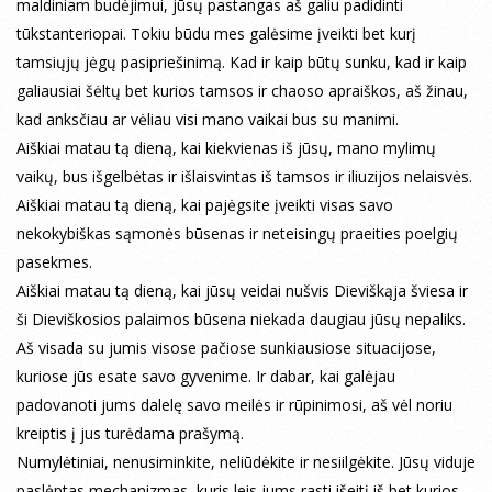
maldiniam budėjimui, jūsų pastangas aš galiu padidinti
tūkstanteriopai. Tokiu būdu mes galėsime įveikti bet kurį
tamsiųjų jėgų pasipriešinimą. Kad ir kaip būtų sunku, kad ir kaip
galiausiai šėltų bet kurios tamsos ir chaoso apraiškos, aš žinau,
kad anksčiau ar vėliau visi mano vaikai bus su manimi.
Aiškiai matau tą dieną, kai kiekvienas iš jūsų, mano mylimų
vaikų, bus išgelbėtas ir išlaisvintas iš tamsos ir iliuzijos nelaisvės.
Aiškiai matau tą dieną, kai pajėgsite įveikti visas savo
nekokybiškas sąmonės būsenas ir neteisingų praeities poelgių
pasekmes.
Aiškiai matau tą dieną, kai jūsų veidai nušvis Dieviškąja šviesa ir
ši Dieviškosios palaimos būsena niekada daugiau jūsų nepaliks.
Aš visada su jumis visose pačiose sunkiausiose situacijose,
kuriose jūs esate savo gyvenime. Ir dabar, kai galėjau
padovanoti jums dalelę savo meilės ir rūpinimosi, aš vėl noriu
kreiptis į jus turėdama prašymą.
Numylėtiniai, nenusiminkite, neliūdėkite ir nesiilgėkite. Jūsų viduje
paslėptas mechanizmas, kuris leis jums rasti išeitį iš bet kurios