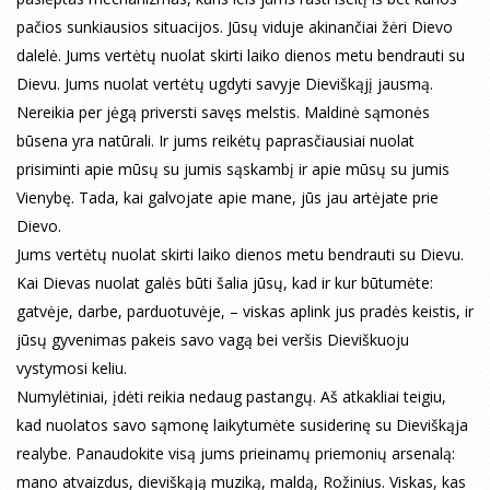
pačios sunkiausios situacijos. Jūsų viduje akinančiai žėri Dievo
dalelė. Jums vertėtų nuolat skirti laiko dienos metu bendrauti su
Dievu. Jums nuolat vertėtų ugdyti savyje Dieviškąjį jausmą.
Nereikia per jėgą priversti savęs melstis. Maldinė sąmonės
būsena yra natūrali. Ir jums reikėtų paprasčiausiai nuolat
prisiminti apie mūsų su jumis sąskambį ir apie mūsų su jumis
Vienybę. Tada, kai galvojate apie mane, jūs jau artėjate prie
Dievo.
Jums vertėtų nuolat skirti laiko dienos metu bendrauti su Dievu.
Kai Dievas nuolat galės būti šalia jūsų, kad ir kur būtumėte:
gatvėje, darbe, parduotuvėje, – viskas aplink jus pradės keistis, ir
jūsų gyvenimas pakeis savo vagą bei veršis Dieviškuoju
vystymosi keliu.
Numylėtiniai, įdėti reikia nedaug pastangų. Aš atkakliai teigiu,
kad nuolatos savo sąmonę laikytumėte susiderinę su Dieviškąja
realybe. Panaudokite visą jums prieinamų priemonių arsenalą:
mano atvaizdus, dieviškąją muziką, maldą, Rožinius. Viskas, kas