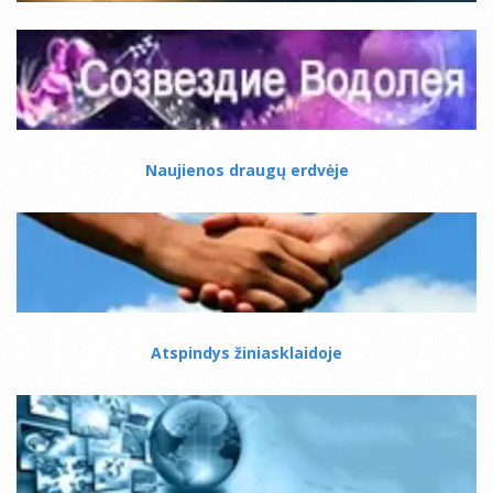
Naujienos draugų erdvėje
Atspindys žiniasklaidoje