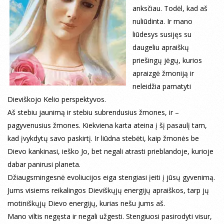
anksčiau. Todėl, kad aš
nuliūdinta. Ir mano
liūdesys susijęs su
daugeliu apraiškų
priešingų jėgų, kurios
apraizgė žmoniją ir
neleidžia pamatyti
Dieviškojo Kelio perspektyvos.
Aš stebiu jaunimą ir stebiu subrendusius žmones, ir –
pagyvenusius žmones. Kiekviena karta ateina į šį pasaulį tam,
kad įvykdytų savo paskirtį. Ir liūdna stebėti, kaip žmonės be
Dievo kankinasi, ieško Jo, bet negali atrasti prieblandoje, kurioje
dabar panirusi planeta.
Džiaugsmingesnė evoliucijos eiga stengiasi įeiti į jūsų gyvenimą.
Jums visiems reikalingos Dieviškųjų energijų apraiškos, tarp jų
motiniškųjų Dievo energijų, kurias nešu jums aš.
Mano viltis negęsta ir negali užgesti. Stengiuosi pasirodyti visur,