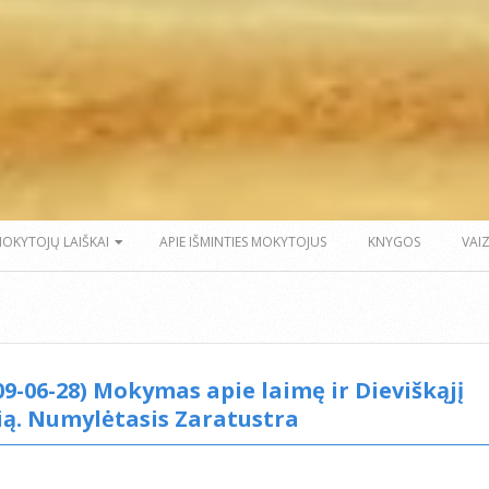
MOKYTOJŲ LAIŠKAI
APIE IŠMINTIES MOKYTOJUS
KNYGOS
VAI
09-06-28) Mokymas apie laimę ir Dieviškąjį
ią. Numylėtasis Zaratustra