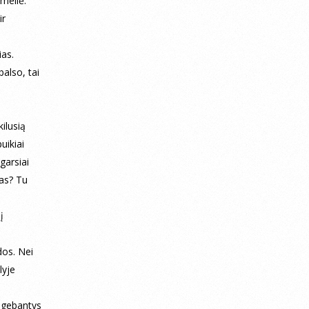
 meilė.
ir
ias.
balso, tai
ilusią
uikiai
garsiai
mas? Tu
į
dos. Nei
lyje
sugebantys