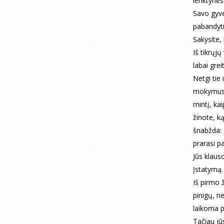
lenktynėse
Savo gyve
pabandyti
Sakysite, 
Iš tikrųjų
labai grei
Netgi tie 
mokymus b
mintį, kai
žinote, ką
šnabžda: 
prarasi pa
Jūs klaus
Įstatymą.
Iš pirmo 
pinigų, n
laikoma p
Tačiau jū