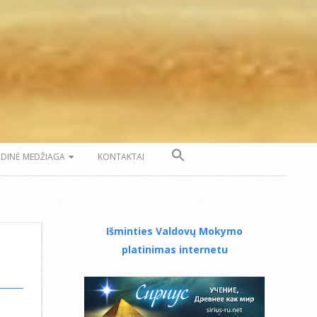
ZDINĖ MEDŽIAGA
KONTAKTAI
Išminties Valdovų Mokymo
platinimas internetu