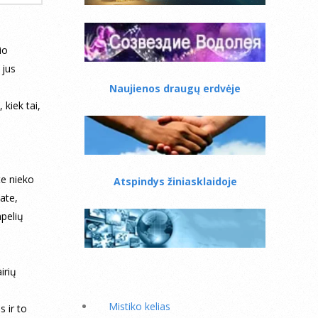
io
 jus
Naujienos draugų erdvėje
 kiek tai,
te nieko
Atspindys žiniasklaidoje
nate,
mpelių
airių
Mistiko kelias
s ir to