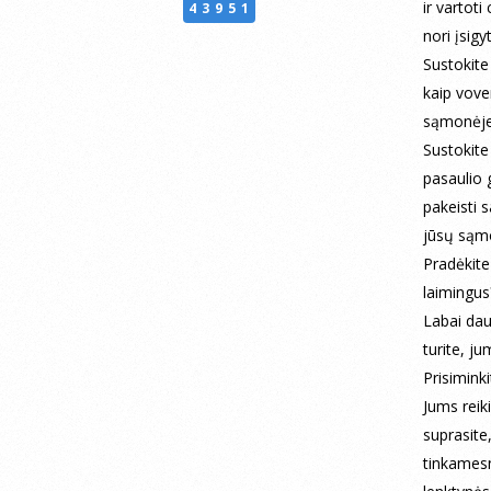
ir vartot
43951
nori įsigy
Sustokite
kaip vover
sąmonėje
Sustokite 
pasaulio 
pakeisti s
jūsų sąmo
Pradėkite 
laimingus?
Labai dau
turite, j
Prisimink
Jums reik
suprasite,
tinkames