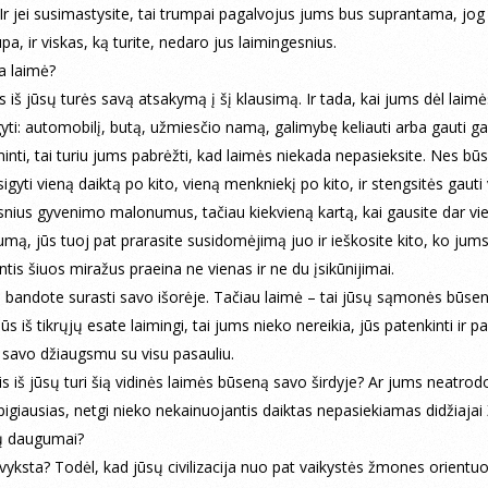
Ir jei susimastysite, tai trumpai pagalvojus jums bus suprantama, jog 
pa, ir viskas, ką turite, nedaro jus laimingesnius.
ra laimė?
s iš jūsų turės savą atsakymą į šį klausimą. Ir tada, kai jums dėl laimė
gyti: automobilį, butą, užmiesčio namą, galimybę keliauti arba gauti g
minti, tai turiu jums pabrėžti, kad laimės niekada nepasieksite. Nes būs
įsigyti vieną daiktą po kito, vieną menkniekį po kito, ir stengsitės gauti 
snius gyvenimo malonumus, tačiau kiekvieną kartą, kai gausite dar vi
mą, jūs tuoj pat prarasite susidomėjimą juo ir ieškosite kito, ko jums s
ntis šiuos miražus praeina ne vienas ir ne du įsikūnijimai.
 bandote surasti savo išorėje. Tačiau laimė – tai jūsų sąmonės būsena
jūs iš tikrųjų esate laimingi, tai jums nieko nereikia, jūs patenkinti ir p
i savo džiaugsmu su visu pasauliu.
is iš jūsų turi šią vidinės laimės būseną savo širdyje? Ar jums neatrodo
pigiausias, netgi nieko nekainuojantis daiktas nepasiekiamas didžiaja
ų daugumai?
 vyksta? Todėl, kad jūsų civilizacija nuo pat vaikystės žmones orientuoj