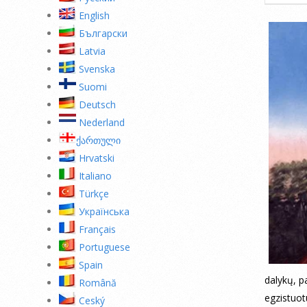
English
Български
Latvia
Svenska
Suomi
Deutsch
Nederland
ქართული
Hrvatski
Italiano
Türkçe
Українська
Français
Portuguese
Spain
dalykų, p
Română
egzistuot
Ceský