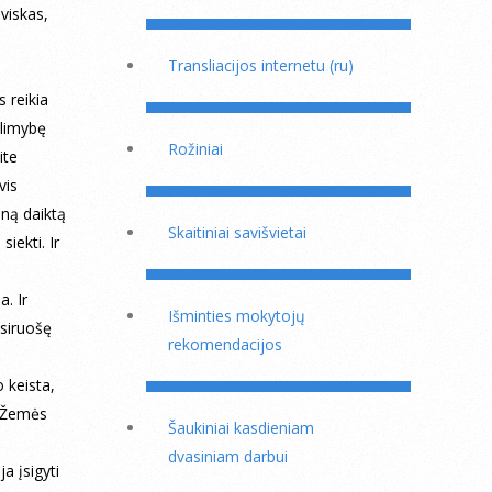
viskas,
Transliacijos internetu (ru)
s reikia
alimybę
Rožiniai
ite
vis
eną daiktą
Skaitiniai savišvietai
iekti. Ir
. Ir
Išminties mokytojų
asiruošę
rekomendacijos
 keista,
i Žemės
Šaukiniai kasdieniam
dvasiniam darbui
a įsigyti