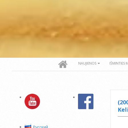
Secondary
NAUJIENOS
IŠMINTIES 
Navigation
Menu
(20
Kel
Pусский