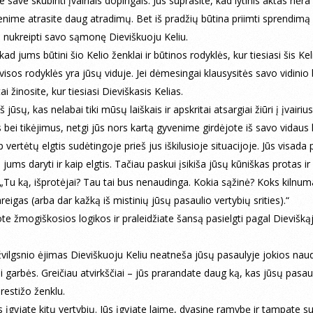
 save skubinti įvairiais dopingais. Jūs suprasite, kad lytinis aktas nėra
nime atrasite daug atradimų. Bet iš pradžių būtina priimti sprendimą 
 nukreipti savo sąmonę Dieviškuoju Keliu.
kad jums būtini šio Kelio ženklai ir būtinos rodyklės, kur tiesiasi šis Kel
 visos rodyklės yra jūsų viduje. Jei dėmesingai klausysitės savo vidinio 
tai žinosite, kur tiesiasi Dieviškasis Kelias.
iš jūsų, kas nelabai tiki mūsų laiškais ir apskritai atsargiai žiūri į įvairius
ei tikėjimus, netgi jūs nors kartą gyvenime girdėjote iš savo vidaus k
p vertėtų elgtis sudėtingoje prieš jus iškilusioje situacijoje. Jūs visada p
 jums daryti ir kaip elgtis. Tačiau paskui įsikiša jūsų kūniškas protas ir 
„Tu ką, išprotėjai? Tau tai bus nenaudinga. Kokia sąžinė? Koks kilnu
reigas (arba dar kažką iš mistinių jūsų pasaulio vertybių srities).“
ote žmogiškosios logikos ir praleidžiate šansą pasielgti pagal Dieviškąj
žvilgsnio ėjimas Dieviškuoju Keliu neatneša jūsų pasaulyje jokios nau
ei garbės. Greičiau atvirkščiai – jūs prarandate daug ką, kas jūsų pasau
restižo ženklu.
s įgyjate kitų vertybių. Jūs įgyjate laimę, dvasinę ramybę ir tampate 