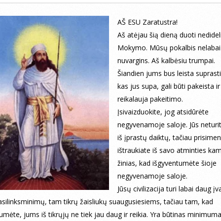
AŠ ESU Zaratustra!
Aš atėjau šią dieną duoti nedidel
Mokymo. Mūsų pokalbis nelabai
nuvargins. Aš kalbėsiu trumpai.
Šiandien jums bus leista suprasti,
kas jus supa, gali būti pakeista ir
reikalauja pakeitimo.
Įsivaizduokite, jog atsidūrėte
negyvenamoje saloje. Jūs neturi
iš įprastų daiktų, tačiau prisime
ištraukiate iš savo atminties ka
žinias, kad išgyventumėte šioje
negyvenamoje saloje.
Jūsų civilizacija turi labai daug įv
asilinksminimų, tam tikrų žaisliukų suaugusiesiems, tačiau tam, kad
umėte, jums iš tikrųjų ne tiek jau daug ir reikia. Yra būtinas minimuma