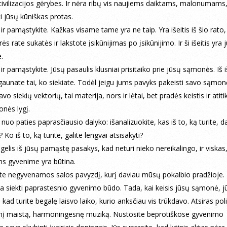
i civilizacijos gėrybes. Ir nėra ribų vis naujiems daiktams, malonumams
ti jūsų kūniškas protas.
 ir pamąstykite. Kažkas visame tame yra ne taip. Yra išeitis iš šio rato
ės rate sukatės ir lakstote įsikūnijimas po įsikūnijimo. Ir ši išeitis yra 
.
ir pamąstykite. Jūsų pasaulis klusniai prisitaiko prie jūsų sąmonės. Iš i
gaunate tai, ko siekiate. Todėl jeigu jums pavyks pakeisti savo sąmon
avo siekių vektorių, tai materija, nors ir lėtai, bet pradės keistis ir atiti
nės lygį.
nuo paties paprasčiausio dalyko: išanalizuokite, kas iš to, ką turite, d
 Ko iš to, ką turite, galite lengvai atsisakyti?
gelis iš jūsų pamąstę pasakys, kad neturi nieko nereikalingo, ir viskas
ums gyvenime yra būtina.
ite negyvenamos salos pavyzdį, kurį daviau mūsų pokalbio pradžioje.
ia siekti paprastesnio gyvenimo būdo. Tada, kai keisis jūsų sąmonė, j
 kad turite begalę laisvo laiko, kurio anksčiau vis trūkdavo. Atsiras poli
nį maistą, harmoningesnę muziką. Nustosite beprotiškose gyvenimo