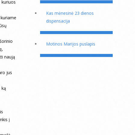
, kuriuos
Kas mėnesinė 23 dienos
, kuriame
dispensacija
jūsų
šorinio
Motinos Marijos puslapis
ę,
kti naują
aro jus
, ką
ūs
nkis į