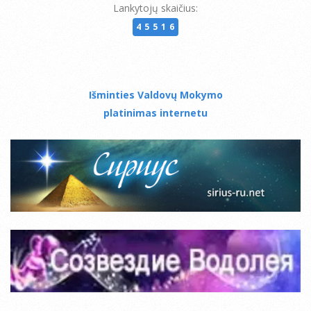
Lankytojų skaičius:
45516
Išminties Valdovų Mokymo
platinimas internetu