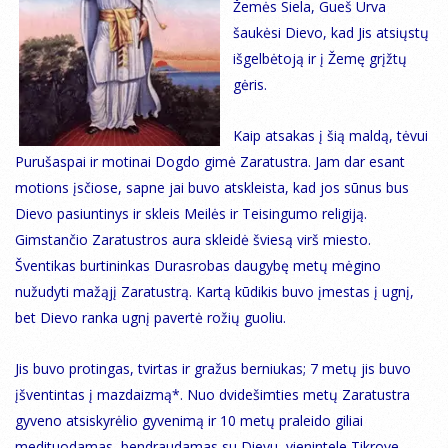
Žemės Siela, Gueš Urva
šaukėsi Dievo, kad Jis atsiųstų
išgelbėtoją ir į Žemę grįžtų
gėris.
Kaip atsakas į šią maldą, tėvui
Purušaspai ir motinai Dogdo gimė Zaratustra. Jam dar esant
motions įsčiose, sapne jai buvo atskleista, kad jos sūnus bus
Dievo pasiuntinys ir skleis Meilės ir Teisingumo religiją.
Gimstančio Zaratustros aura skleidė šviesą virš miesto.
Šventikas burtininkas Durasrobas daugybę metų mėgino
nužudyti mažąjį Zaratustrą. Kartą kūdikis buvo įmestas į ugnį,
bet Dievo ranka ugnį pavertė rožių guoliu.
Jis buvo protingas, tvirtas ir gražus berniukas; 7 metų jis buvo
įšventintas į mazdaizmą*. Nuo dvidešimties metų Zaratustra
gyveno atsiskyrėlio gyvenimą ir 10 metų praleido giliai
medituodamas, bendraudamas su Dievu, vienintele Tikrove,