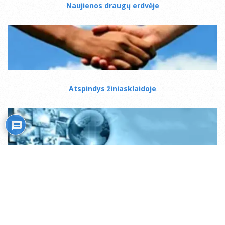
Naujienos draugų erdvėje
Atspindys žiniasklaidoje
Mistiko kelias