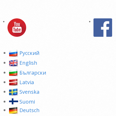
Pусский
English
Български
Latvia
Svenska
Suomi
Deutsch