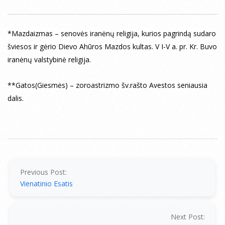
*Mazdaizmas – senovės iranėnų religija, kurios pagrindą sudaro
šviesos ir gėrio Dievo Ahūros Mazdos kultas. V I-V a. pr. Kr. Buvo
iranėnų valstybinė religija.
**Gatos(Giesmės) – zoroastrizmo šv.rašto Avestos seniausia
dalis.
2014-
07-
24
Previous Post:
Vienatinio Esatis
Next Post: