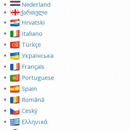
Nederland
ქართული
Hrvatski
Italiano
Türkçe
Українська
Français
Portuguese
Spain
Română
Ceský
Ελληνικά