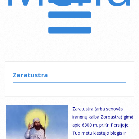
Menu
Zaratustra
Zaratustra (arba senovės
iranėnų kalba Zoroastra) gimė
apie 6300 m. pr.Kr. Persijoje.
Tuo metu klestėjo blogis ir