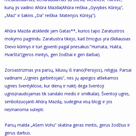
kurią jis vadino Ahūra Mazda(Ahūra reiškia „Gyvybės Kūrėją”,
„Maz” ir šaknis „Da” reiškia :Materijos Kūrėją”).
Ahūra Mazda atskleidė jam Gatas**, kurios tapo Zaratustros
mokymo pagrindu. Zaratustra tikėjo, kad žmogus yra iškiliausias
Dievo kūrinys ir turi gyventi pagal priesakus:”Humata, Hukta,
Hvaršta”(geros mintys, geri žodžiai ir geri darbai).
Zoroastrizmas yra parsų, kilusių iš Irano(Persijos), religija. Parsai
vadinami „Ugnies garbintojais”, nes jų apeigos atliekamos
ugnies šventyklose, kur dieną ir naktį dega šventoji
ugnis(naudojamas tik sandalo medis ir smilkalai). Šventoji ugnis,
simbolizuojanti Ahūrą Mazdą, sudegina visą blogį ir jos
neįmanoma sutepti.
Parsų malda „Ašem Vohu” skatina geras mintis, gerus žodžius ir
gerus darbus.