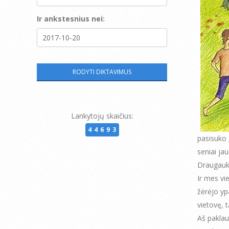
Ir ankstesnius nei:
Lankytojų skaičius:
44693
pasisuko 
seniai ja
Draugauk
Ir mes vi
žėrėjo yp
vietovę, t
Aš paklaus