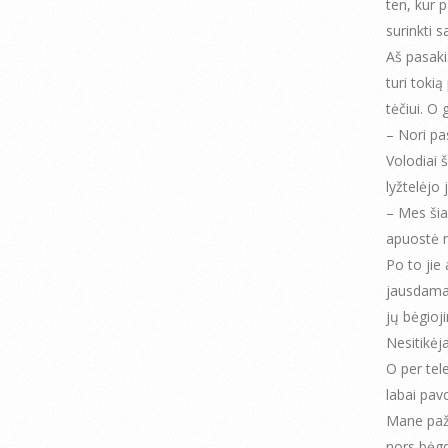
ten, kur 
surinkti s
Aš pasaki
turi toki
tėčiui. O
– Nori pas
Volodiai 
lyžtelėjo
– Mes šia
apuostė 
Po to jie 
jausdamas
jų bėgioj
Nesitikėja
O per tel
labai pavo
Mane paža
nors bėg