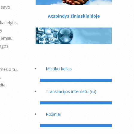
i savo
Atspindys žiniasklaidoje
ai elgtis,
i
r ėmiau
togos,
Mistiko kelias
ėmesio tų,
.
dia
Transliacijos internetu (ru)
Rožiniai