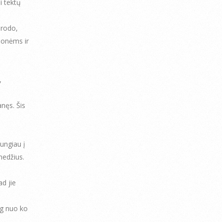
i tektų
irodo,
žmonėms ir
,
nęs. Šis
ungiau į
medžius.
ad jie
yg nuo ko