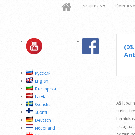
Secondary
NAUJIENOS
IŠMINTIES 
Navigation
Menu
(03
Ant
Pусский
English
Български
Latvia
Aš labai n
Svenska
surinkti 
Suomi
berniukas
Deutsch
draugauja
Nederland
Aš taip n