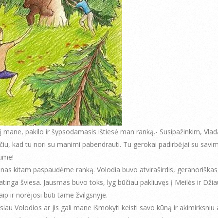
į mane, pakilo ir šypsodamasis ištiesė man ranką.- Susipažinkim, Vlada
učiu, kad tu nori su manimi pabendrauti. Tu gerokai padirbėjai su savim
ime!
enas kitam paspaudėme ranką. Volodia buvo atviraširdis, geranoriškas
atinga šviesa. Jausmas buvo toks, lyg būčiau pakliuvęs į Meilės ir Dž
aip ir norėjosi būti tame žvilgsnyje.
iau Volodios ar jis gali mane išmokyti keisti savo kūną ir akimirksniu a