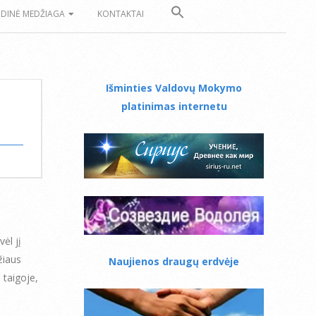
ZDINĖ MEDŽIAGA
KONTAKTAI
Išminties Valdovų Mokymo
platinimas internetu
ėl jį
žiaus
Naujienos draugų erdvėje
 taigoje,