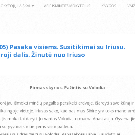
MOKYTOJŲ LAIŠKAI
APIE IŠMINTIES MOKYTOJUS
KNYGOS
VAI
.05) Pasaka visiems. Susitikimai su Iriusu.
roji dalis. Žinutė nuo Iriuso
Pirmas skyrius. Pažintis su Volodia
orėjau išmokti minčių pagalba persikelti erdvėje, išardyti savo kūną ir v
reikalingoje vietoje. Iriusas sakė, kad pas mus Sibire yra toks mano am
. Jis moka tai daryti. Jo vardas Volodia, o mama Anastasija. Gyvena jie
 su gyvūnais ir tie jiems visur padeda.
orėjau susidraugauti su Volodia. Papasakojau apie jį auklėtojai.