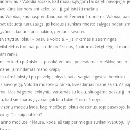
panorėčiau ? Volodia atsakė, kad mūsų sąlygom tai daryti pavojinga. je
avo kūną kur nors ant kelio, tai į jį gali įsirėžti mašina.
au Volodiai, kad nusprendžiau padėti Žemei ir žmonėms. Volodia, pas
ą pat užduotį! Kai užaugs, jis keliaus į sunkias miesto sąlygas padėti 
 gyvūnus, kuriuos prisijaukino, perduos sesutei.
ivartyti su lokiu? – pasiūlė Volodia. – Jis linksmas ir žaismingas.
švilptelėtus tuoj pat pasirodė meškiukas, šnairomis žvilgtelėjęs į mane
 jam ranką.
ndien kartu pažaisim! – pasakė Volodia, privesdamas meškiną prie ma
mane, įsimindamas mano kvapą.
abu ėmė lakstyti po pievelę. Lokys labai atsargiai elgėsi su berniuku,
 savo jėgą. Volodia mostelėjo ranka, kviesdamas mane žaisti. Aš įsij
imą. Mes bėgome lenktynių, vartėmės su lokiu, sliuogėme paskui jį į 
u, kad šie stiprūs gyvūnai gali būti tokie ištikimi žmogui.
evizorių mačiau laidą, kaip medžiojo lokius-bastūnus. Joje pasakojo, k
jingi. Tai kaip patikėti?
dino močiutė ir klausė, kodėl aš taip per miegus sunkiai kvėpuoju, l
damas.