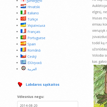
ქართული
Auklėtoja
Hrvatski
elgesį, n
Italiano
Iriusas m
Türkçe
ėmiau kon
Українська
vienąsyk 
Français
įsivaizdu
Portuguese
todėl ką n
Spain
užsnūdau 
Română
Volodia s
Ceský
kas galvoj
Ελληνικά
العربية
Labdaros sąskaitos
Vėlesnius negu: