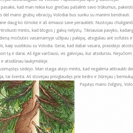
 pasakė, kad man reikia kuo greičiau pašalinti savo trūkumus, pakeist
es dėl mano grubių vibracijų Volodiai bus sunku su manimi bendrauti.
ane daug ko išmokė ir aš ėmiausi save perauklėti. Nustojau chuliganišk
troliuoti mintis, kad blogos į galvą nelystų. Tikriausiai pavyko, kadang
dieną močiutės vasarnamyje užlipau į palėpę, atsiguliau ant sofutės i
oti, kaip susitiksiu su Volodia. Gerai, kad dabar vasara, prasidėjo atos
ori tą ir darai. Aš ilgai varčiausi, vis galvojau, kur atsidursiu. Nejučiom
ir atsidūriau laukymėlėje.
usimąstęs sėdėjo. Man staiga atėjo mintis, kad negalima atitraukti d
a, tai šventa. Aš stovėjau prisiglaudęs prie kedro ir žiūrėjau į berniuką
Pajutęs mano žvilgsnį, Volo