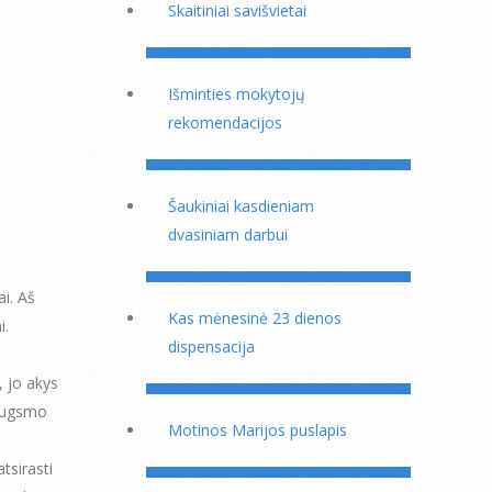
Skaitiniai savišvietai
Išminties mokytojų
rekomendacijos
Šaukiniai kasdieniam
dvasiniam darbui
i. Aš
Kas mėnesinė 23 dienos
i.
dispensacija
, jo akys
iaugsmo
Motinos Marijos puslapis
tsirasti