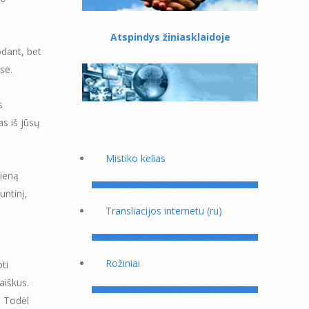
Atspindys žiniasklaidoje
odant, bet
se.
s
as iš jūsų
Mistiko kelias
ieną
ntinį,
Transliacijos internetu (ru)
Rožiniai
ti
aiškus.
. Todėl