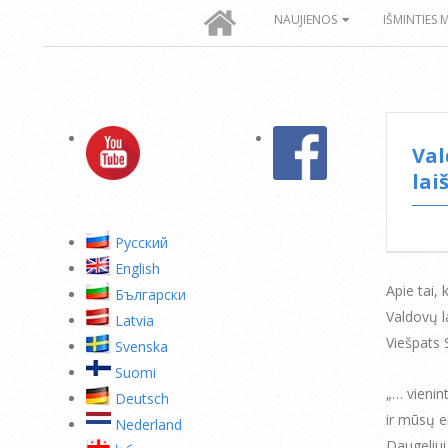
Secondary
NAUJIENOS
IŠMINTIES 
Navigation
Menu
Val
lai
Pусский
English
Apie tai, 
Български
Valdovų 
Latvia
Viešpats 
Svenska
Suomi
„… vienin
Deutsch
ir mūsų e
Nederland
Daugeliui 