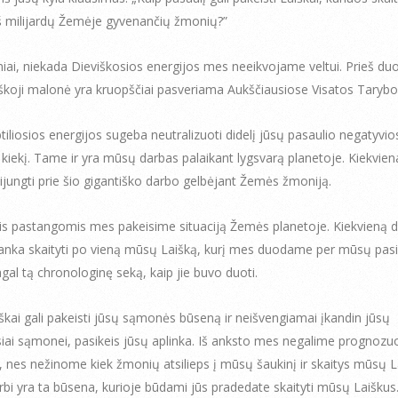
iš milijardų Žemėje gyvenančių žmonių?”
iai, niekada Dieviškosios energijos mes neeikvojame veltui. Prieš du
iškoji malonė yra kruopščiai pasveriama Aukščiausiose Visatos Tarybo
iliosios energijos sugeba neutralizuoti didelį jūsų pasaulio negatyvio
 kiekį. Tame ir yra mūsų darbas palaikant lygsvarą planetoje. Kiekvien
isijungti prie šio gigantiško darbo gelbėjant Žemės žmoniją.
 pastangomis mes pakeisime situaciją Žemės planetoje. Kiekvieną d
nka skaityti po vieną mūsų Laišką, kurį mes duodame per mūsų pasiu
agal tą chronologinę seką, kaip jie buvo duoti.
kai gali pakeisti jūsų sąmonės būseną ir neišvengiamai įkandin jūsų
siai sąmonei, pasikeis jūsų aplinka. Iš anksto mes negalime prognozuo
s, nes nežinome kiek žmonių atsilieps į mūsų šaukinį ir skaitys mūsų L
rbi yra ta būsena, kurioje būdami jūs pradedate skaityti mūsų Laiškus