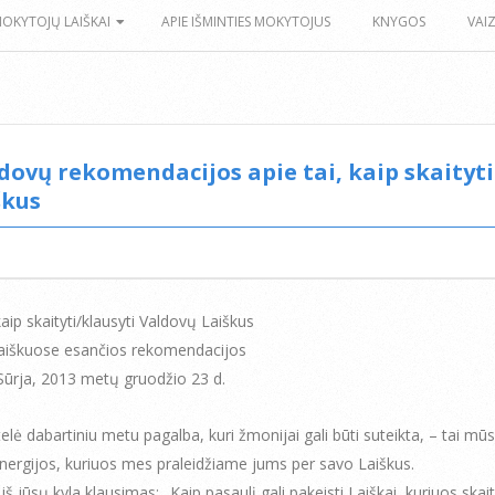
MOKYTOJŲ LAIŠKAI
APIE IŠMINTIES MOKYTOJUS
KNYGOS
VAI
dovų rekomendacijos apie tai, kaip skaityti
škus
kaip skaityti/klausyti Valdovų Laiškus
laiškuose esančios rekomendacijos
Sūrja, 2013 metų gruodžio 23 d.
telė dabartiniu metu pagalba, kuri žmonijai gali būti suteikta, – tai mū
nergijos, kuriuos mes praleidžiame jums per savo Laiškus.
iš jūsų kyla klausimas: „Kaip pasaulį gali pakeisti Laiškai, kuriuos skai