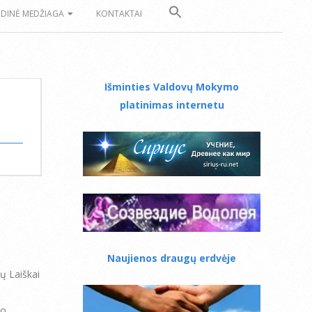
ZDINĖ MEDŽIAGA
KONTAKTAI
Išminties Valdovų Mokymo
platinimas internetu
Naujienos draugų erdvėje
sų Laiškai
to