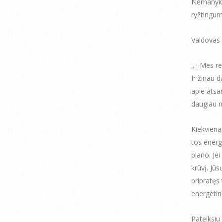
Nemanykit
ryžtingum
Valdovas
„…Mes reg
Ir žinau
apie atsar
daugiau ne
Kiekviena
tos energ
plano. Jei
krūvį. Jū
pripratęs 
energetin
Pateiksiu 