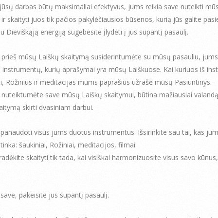
jūsų darbas būtų maksimaliai efektyvus, jums reikia save nuteikti mūs
ir skaityti juos tik pačios pakylėčiausios būsenos, kurią jūs galite pasie
u Dieviškąją energiją sugebėsite įlydėti į jus supantį pasaulį.
 prieš mūsų Laiškų skaitymą susiderintumėte su mūsų pasauliu, jum
o instrumentų, kurių aprašymai yra mūsų Laiškuose. Kai kuriuos iš in
i, Rožinius ir meditacijas mums paprašius užrašė mūsų Pasiuntinys.
nuteiktumėte save mūsų Laiškų skaitymui, būtina mažiausiai valandą
aitymą skirti dvasiniam darbui.
panaudoti visus jums duotus instrumentus. Išsirinkite sau tai, kas ju
 tinka: šaukiniai, Rožiniai, meditacijos, filmai.
adėkite skaityti tik tada, kai visiškai harmonizuosite visus savo kūnus, 
save, pakeisite jus supantį pasaulį.