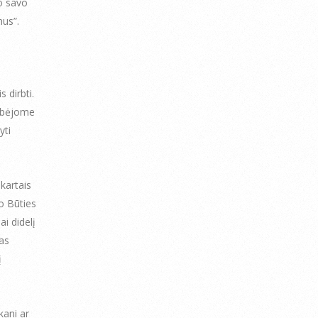
o savo
us”.
 dirbti.
albėjome
yti
 kartais
to Būties
ai didelį
tas
į
kani ar