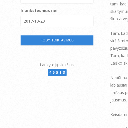
tam, kad 
Ir ankstesnius nei:
skaitymui 
šiuo atvej
Tam, kad
virš šimt
pavyzdžiu
Tam, kad 
Laiško sk
Lankytojų skaičius:
45513
Nebūtina 
labiausiai
Laiškus pr
jausmus.
Keisdami 