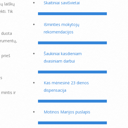
Skaitiniai savišvietai
ų laiškų
kti. Tik
Išminties mokytojų
rekomendacijos
s duota
strumentų,
Šaukiniai kasdieniam
 prieš
dvasiniam darbui
ms
Kas mėnesinė 23 dienos
dispensacija
mintis ir
Motinos Marijos puslapis