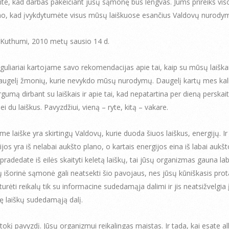
e, kad darbas pakeičiant jūsų sąmonę bus lengvas. Jums prireiks vis
o, kad įvykdytumėte visus mūsų laiškuose esančius Valdovų nurodym
 Kuthumi, 2010 metų sausio 14 d.
uliariai kartojame savo rekomendacijas apie tai, kaip su mūsų laiškais
 daugelį žmonių, kurie nevykdo mūsų nurodymų. Daugelį kartų mes k
gumą dirbant su laiškais ir apie tai, kad nepatartina per dieną perskait
i du laiškus. Pavyzdžiui, vieną – ryte, kitą – vakare.
me laiške yra skirtingų Valdovų, kurie duoda šiuos laiškus, energijų. Ir
ijos yra iš nelabai aukšto plano, o kartais energijos eina iš labai aukš
 pradedate iš eilės skaityti keletą laiškų, tai jūsų organizmas gauna lab
sų išorinė sąmonė gali neatsekti šio pavojaus, nes jūsų kūniškasis pro
turėti reikalų tik su informacine sudedamąja dalimi ir jis neatsižvelgia 
ę laiškų sudedamąją dalį.
tokį pavyzdį. Jūsų organizmui reikalingas maistas. Ir tada, kai esate al