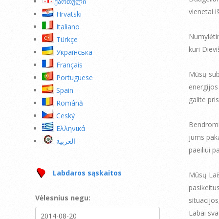
ქართული
vienetai 
Hrvatski
Italiano
Numylėtin
Türkçe
kuri Diev
Українська
Français
Mūsų subt
Portuguese
energijos
Spain
galite pr
Română
Ceský
Bendromis
Ελληνικά
jums paka
العربية
paeiliui p
Labdaros sąskaitos
Mūsų Laiš
pasikeitu
Vėlesnius negu:
situacijo
Labai sva