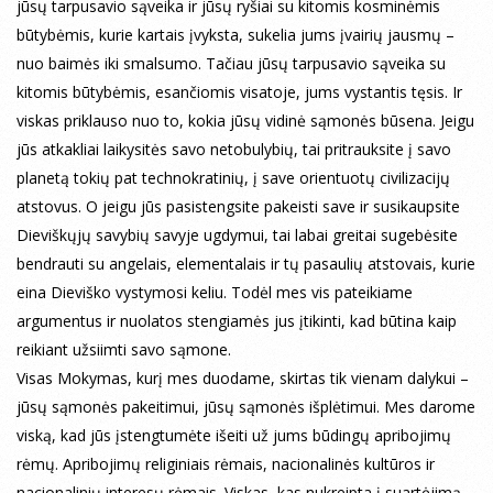
jūsų tarpusavio sąveika ir jūsų ryšiai su kitomis kosminėmis
būtybėmis, kurie kartais įvyksta, sukelia jums įvairių jausmų –
nuo baimės iki smalsumo. Tačiau jūsų tarpusavio sąveika su
kitomis būtybėmis, esančiomis visatoje, jums vystantis tęsis. Ir
viskas priklauso nuo to, kokia jūsų vidinė sąmonės būsena. Jeigu
jūs atkakliai laikysitės savo netobulybių, tai pritrauksite į savo
planetą tokių pat technokratinių, į save orientuotų civilizacijų
atstovus. O jeigu jūs pasistengsite pakeisti save ir susikaupsite
Dieviškųjų savybių savyje ugdymui, tai labai greitai sugebėsite
bendrauti su angelais, elementalais ir tų pasaulių atstovais, kurie
eina Dieviško vystymosi keliu. Todėl mes vis pateikiame
argumentus ir nuolatos stengiamės jus įtikinti, kad būtina kaip
reikiant užsiimti savo sąmone.
Visas Mokymas, kurį mes duodame, skirtas tik vienam dalykui –
jūsų sąmonės pakeitimui, jūsų sąmonės išplėtimui. Mes darome
viską, kad jūs įstengtumėte išeiti už jums būdingų apribojimų
rėmų. Apribojimų religiniais rėmais, nacionalinės kultūros ir
nacionalinių interesų rėmais. Viskas, kas nukreipta į suartėjimą,