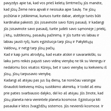
pavyzdys apie tai, kad vos prieš keletą šimtmečių jūs manėte,
kad jūsų Žemė nėra apvali ir nesisuka apie Saulę. Tie jūsų
požiūriai ir įsitikinimai, kuriuos turite dabar, ateityje turės būti
kardinaliai pakeisti. Jūs įsisavinote savo fizinį pasaulį. Ir kadangi
jūs įsisavinote savo pasaulį, turite judėti savo sąmonėje į priekį,
į kitų, subtilesnių, pasaulių pažinimą. Ir jūs turite vis labiau ir
labiau jausti ryšį, kuris egzistuoja tarp jūsų ir Pakylėtųjų
Valdovų, ir netgi tarp jūsų pačių.
Kad ir kaip jums atrodytų, kad esate atskiri ir savarankiški, su
laiku jums reikės pajusti savo vidinę vienybę ne tik su Vieningu ir
nedalomu šios visatos Kūrėju, bet ir savo vienybę su kiekvienu iš
jūsų, jūsų tarpusavio vienybę.
Kadangi aš atėjau pas jus šią dieną, tai norėčiau vaisingai
išnaudoti kiekvieną mūsų susitikimo akimirką. Ir todėl aš einu
prie paties svarbiausio dalyko, dėl ko aš atėjau. Jūs žinote, kad
jūsų planeta nėra vienintelė planeta kosmose. Egzistuoja kiti
pasauliai ir kitos žvaigždžių sistemos. Jūs nevieniši kosmose. Ir