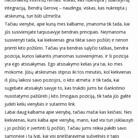
integraciją, Bendrą Gerovę – naudinga, viskas, kas nukreipta į
atskirumą, turi būti užmiršta.
Tačiau vienybė, apie kurią mes kalbame, įmanoma tik tada, kai
jūs susivienijate tarpusavyje bendrais principais. Neįmanoma
susivienyti tada, kai kiekvienas gina tiktai savo požiūrį ir nenori
priimti kito požiūrio. Tačiau yra bendras sąlyčio taškas, bendra
pozicija, kurios laikantis įmanomas susivienijimas. Ir ši pozicija
yra ego atsisakymas. Ego atsisakymo kelias yra tai, ko mes
mokome. Jūsų atskirumas stiprus iki tos minutės, kol kiekvienas
iš jūsų laikosi savo pozicijos, o kito atmeta. Ir tik tada, kai
sugebate atsisakyti savyje to, kas trukdo jums be išankstinio
nusistatymo pažiūrėti į kito žmogaus poziciją, tik tada jūs galite
judėti keliu vienybės ir sutarimo link.
Labai daug kalbama apie vienybę, tačiau mažai kas keičiasi. Nes
kiekvienas, kuris kalba apie vienybę, mano, kad visi turi įsiklausyti
į jo požiūrį ir įvertinti šį požiūrį. Tačiau jums reikia pakilti savo
sąmonėje į tą lygį, kai visi prieštaravimai sušvelnės ir taps