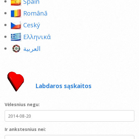
Spain
Română
Ceský
Ελληνικά
العربية
Labdaros sąskaitos
Vėlesnius negu:
Ir ankstesnius nei: