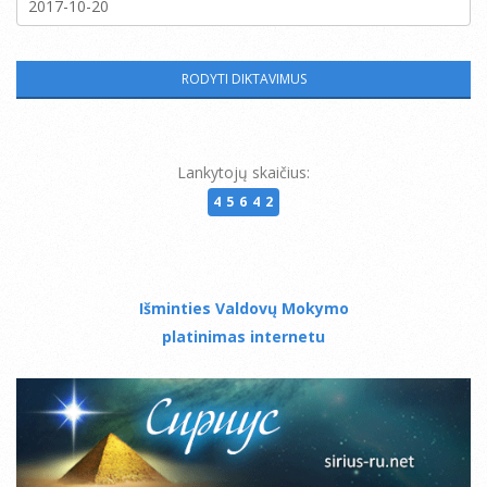
Lankytojų skaičius:
45642
Išminties Valdovų Mokymo
platinimas internetu