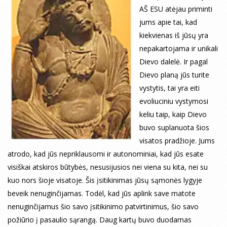
AŠ ESU atėjau priminti
jums apie tai, kad
kiekvienas iš jūsų yra
nepakartojama ir unikali
Dievo dalelė. Ir pagal
Dievo planą jūs turite
vystytis, tai yra eiti
evoliuciniu vystymosi
keliu taip, kaip Dievo
buvo suplanuota šios
visatos pradžioje. Jums
atrodo, kad jūs nepriklausomi ir autonominiai, kad jūs esate
visiškai atskiros būtybės, nesusijusios nei viena su kita, nei su
kuo nors šioje visatoje. Šis įsitikinimas jūsų sąmonės lygyje
beveik nenuginčijamas. Todėl, kad jūs aplink save matote
nenuginčijamus šio savo įsitikinimo patvirtinimus, šio savo
požiūrio į pasaulio sąrangą. Daug kartų buvo duodamas