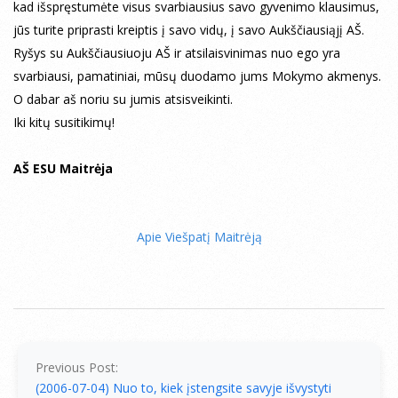
kad išspręstumėte visus svarbiausius savo gyvenimo klausimus,
jūs turite priprasti kreiptis į savo vidų, į savo Aukščiausiąjį AŠ.
Ryšys su Aukščiausiuoju AŠ ir atsilaisvinimas nuo ego yra
svarbiausi, pamatiniai, mūsų duodamo jums Mokymo akmenys.
O dabar aš noriu su jumis atsisveikinti.
Iki kitų susitikimų!
AŠ ESU Maitrėja
Apie Viešpatį Maitrėją
2006-
07-
05
Previous Post:
(2006-07-04) Nuo to, kiek įstengsite savyje išvystyti