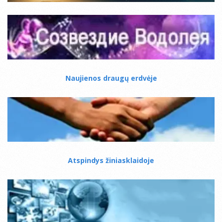
Naujienos draugų erdvėje
Atspindys žiniasklaidoje