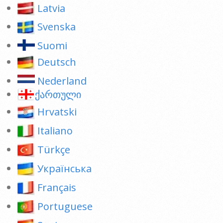
Latvia
Svenska
Suomi
Deutsch
Nederland
ქართული
Hrvatski
Italiano
Türkçe
Українська
Français
Portuguese