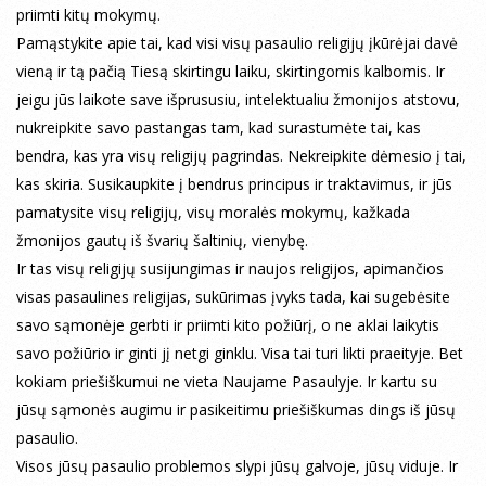
priimti kitų mokymų.
Pamąstykite apie tai, kad visi visų pasaulio religijų įkūrėjai davė
vieną ir tą pačią Tiesą skirtingu laiku, skirtingomis kalbomis. Ir
jeigu jūs laikote save išprususiu, intelektualiu žmonijos atstovu,
nukreipkite savo pastangas tam, kad surastumėte tai, kas
bendra, kas yra visų religijų pagrindas. Nekreipkite dėmesio į tai,
kas skiria. Susikaupkite į bendrus principus ir traktavimus, ir jūs
pamatysite visų religijų, visų moralės mokymų, kažkada
žmonijos gautų iš švarių šaltinių, vienybę.
Ir tas visų religijų susijungimas ir naujos religijos, apimančios
visas pasaulines religijas, sukūrimas įvyks tada, kai sugebėsite
savo sąmonėje gerbti ir priimti kito požiūrį, o ne aklai laikytis
savo požiūrio ir ginti jį netgi ginklu. Visa tai turi likti praeityje. Bet
kokiam priešiškumui ne vieta Naujame Pasaulyje. Ir kartu su
jūsų sąmonės augimu ir pasikeitimu priešiškumas dings iš jūsų
pasaulio.
Visos jūsų pasaulio problemos slypi jūsų galvoje, jūsų viduje. Ir