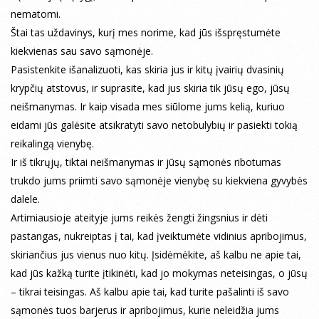
nematomi.
Štai tas uždavinys, kurį mes norime, kad jūs išspręstumėte
kiekvienas sau savo sąmonėje.
Pasistenkite išanalizuoti, kas skiria jus ir kitų įvairių dvasinių
krypčių atstovus, ir suprasite, kad jus skiria tik jūsų ego, jūsų
neišmanymas. Ir kaip visada mes siūlome jums kelią, kuriuo
eidami jūs galėsite atsikratyti savo netobulybių ir pasiekti tokią
reikalingą vienybę.
Ir iš tikrųjų, tiktai neišmanymas ir jūsų sąmonės ribotumas
trukdo jums priimti savo sąmonėje vienybę su kiekviena gyvybės
dalele.
Artimiausioje ateityje jums reikės žengti žingsnius ir dėti
pastangas, nukreiptas į tai, kad įveiktumėte vidinius apribojimus,
skiriančius jus vienus nuo kitų. Įsidėmėkite, aš kalbu ne apie tai,
kad jūs kažką turite įtikinėti, kad jo mokymas neteisingas, o jūsų
– tikrai teisingas. Aš kalbu apie tai, kad turite pašalinti iš savo
sąmonės tuos barjerus ir apribojimus, kurie neleidžia jums