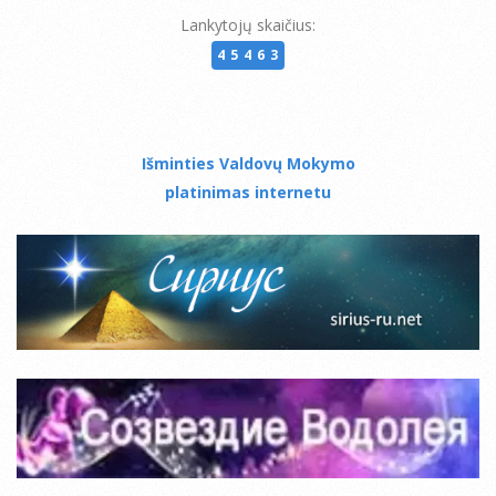
Lankytojų skaičius:
45463
Išminties Valdovų Mokymo
platinimas internetu