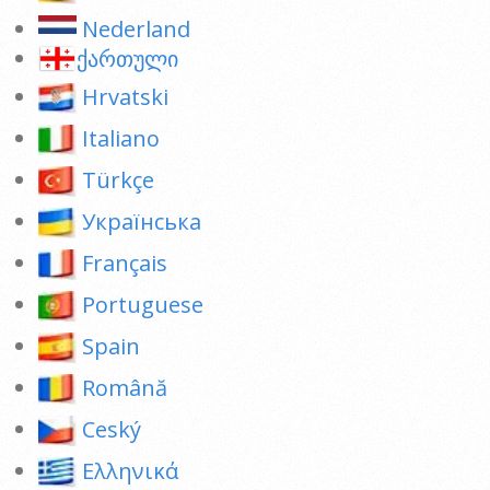
Nederland
ქართული
Hrvatski
Italiano
Türkçe
Українська
Français
Portuguese
Spain
Română
Ceský
Ελληνικά