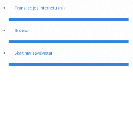
Transliacijos internetu (ru)
Rožiniai
Skaitiniai savišvietai
Išminties mokytojų rekomendacijos
Šaukiniai kasdieniam dvasiniam darbui
Kas mėnesinė 23 dienos dispensacija