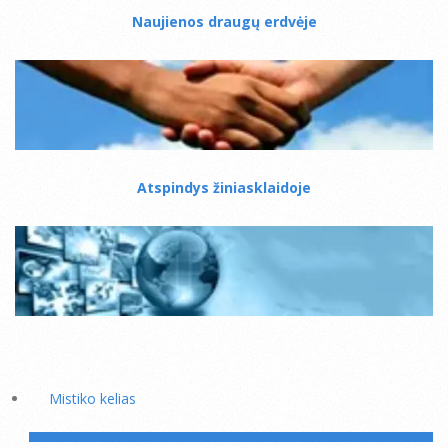
Naujienos draugų erdvėje
Atspindys žiniasklaidoje
Mistiko kelias