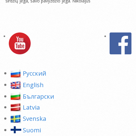
širdžių jėga, savo pavyzdžio jėga. Nikolajus
2005-
04-
24
Pусский
English
Български
Latvia
Svenska
Suomi