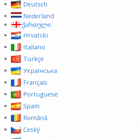
Deutsch
Nederland
ქართული
Hrvatski
Italiano
Türkçe
Українська
Français
Portuguese
Spain
Română
Ceský