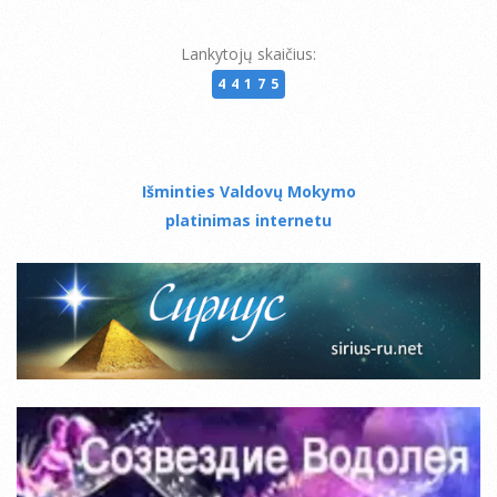
Lankytojų skaičius:
44175
Išminties Valdovų Mokymo
platinimas internetu