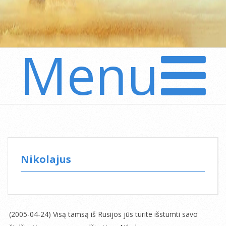
Menu
Secondary
Navigation
Menu
Nikolajus
(2005-04-24) Visą tamsą iš Rusijos jūs turite išstumti savo