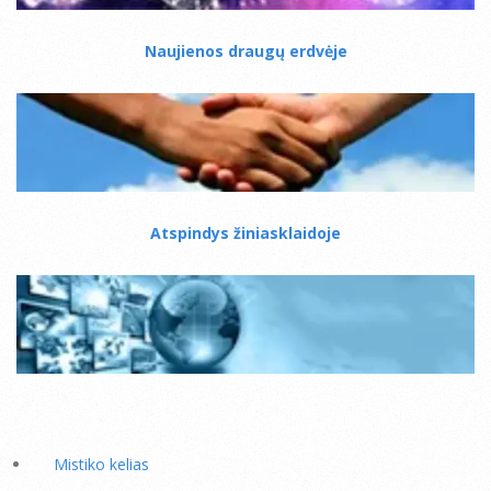
Naujienos draugų erdvėje
Atspindys žiniasklaidoje
Mistiko kelias