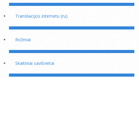
Transliacijos internetu (ru)
Rožiniai
Skaitiniai savišvietai
Išminties mokytojų rekomendacijos
Šaukiniai kasdieniam dvasiniam darbui
Kas mėnesinė 23 dienos dispensacija