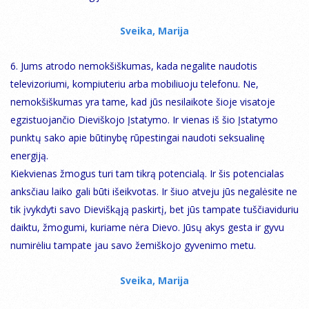
Sveika, Marija
6. Jums atrodo nemokšiškumas, kada negalite naudotis
televizoriumi, kompiuteriu arba mobiliuoju telefonu. Ne,
nemokšiškumas yra tame, kad jūs nesilaikote šioje visatoje
egzistuojančio Dieviškojo Įstatymo. Ir vienas iš šio Įstatymo
punktų sako apie būtinybę rūpestingai naudoti seksualinę
energiją.
Kiekvienas žmogus turi tam tikrą potencialą. Ir šis potencialas
anksčiau laiko gali būti išeikvotas. Ir šiuo atveju jūs negalėsite ne
tik įvykdyti savo Dieviškąją paskirtį, bet jūs tampate tuščiaviduriu
daiktu, žmogumi, kuriame nėra Dievo. Jūsų akys gesta ir gyvu
numirėliu tampate jau savo žemiškojo gyvenimo metu.
Sveika, Marija