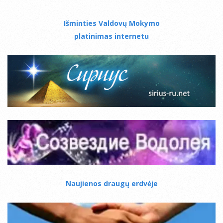
Išminties Valdovų Mokymo
platinimas internetu
Naujienos draugų erdvėje