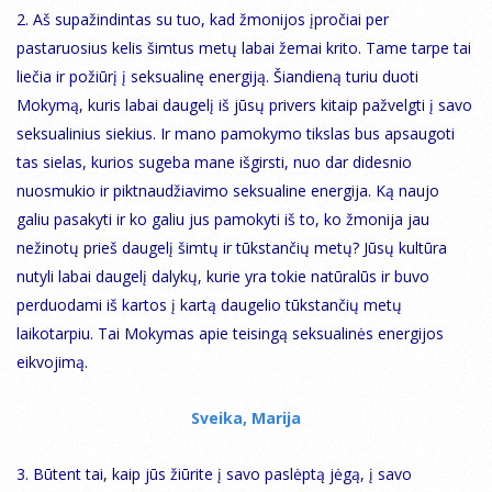
2. Aš supažindintas su tuo, kad žmonijos įpročiai per
pastaruosius kelis šimtus metų labai žemai krito. Tame tarpe tai
liečia ir požiūrį į seksualinę energiją. Šiandieną turiu duoti
Mokymą, kuris labai daugelį iš jūsų privers kitaip pažvelgti į savo
seksualinius siekius. Ir mano pamokymo tikslas bus apsaugoti
tas sielas, kurios sugeba mane išgirsti, nuo dar didesnio
nuosmukio ir piktnaudžiavimo seksualine energija. Ką naujo
galiu pasakyti ir ko galiu jus pamokyti iš to, ko žmonija jau
nežinotų prieš daugelį šimtų ir tūkstančių metų? Jūsų kultūra
nutyli labai daugelį dalykų, kurie yra tokie natūralūs ir buvo
perduodami iš kartos į kartą daugelio tūkstančių metų
laikotarpiu. Tai Mokymas apie teisingą seksualinės energijos
eikvojimą.
Sveika, Marija
3. Būtent tai, kaip jūs žiūrite į savo paslėptą jėgą, į savo