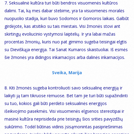
7. Seksualinė kultūra turi būti bendros visuomenės kultūros
dalimi. Tai, ką mes dabar stebime, yra ta visuomenės moralės
nuopuolio stadija, kuri buvo Sodomos ir Gomoros laikais. Galbūt
girdėjote, kas atsitiko su tais miestais. Visi žmonės stovi ant
skirtingų evoliucinio vystymosi laiptelių. Ir yra labai mažas
procentas žmonių, kuris nuo pat gimimo sugeba teisingai elgtis
su Dieviškąja energija. Tai Sanat Kumaros skaistuoliai. Iš esmės
šie žmonės yra didingos inkarnacijos arba dalinės inkarnacijos.
Sveika, Marija
8. Kiti žmonės sugeba kontroliuoti savo seksualinę energiją ir
laikyti ją tam tikruose rėmuose. Bet tam jie turi būti supažindinti
su tuo, kokios gali būti perdėto seksualinės energijos
išeikvojimo pasekmės. Visi visuomenės elgsenos stereotipai ir
masinė kultūra neprisideda prie teisingų šios srities pavyzdžių
sukūrimo. Todėl būtinas vidinis įsisąmonintas pasipriešinimas