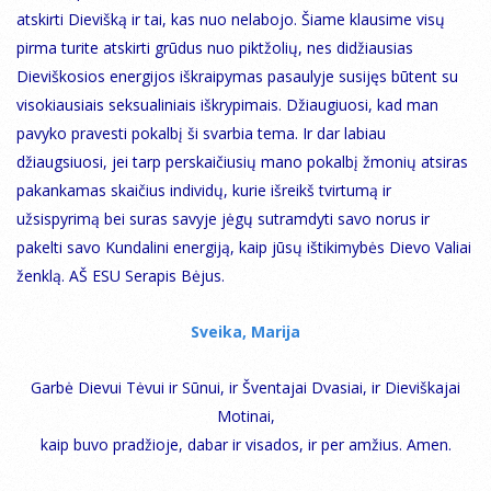
atskirti Dievišką ir tai, kas nuo nelabojo. Šiame klausime visų
pirma turite atskirti grūdus nuo piktžolių, nes didžiausias
Dieviškosios energijos iškraipymas pasaulyje susijęs būtent su
visokiausiais seksualiniais iškrypimais. Džiaugiuosi, kad man
pavyko pravesti pokalbį ši svarbia tema. Ir dar labiau
džiaugsiuosi, jei tarp perskaičiusių mano pokalbį žmonių atsiras
pakankamas skaičius individų, kurie išreikš tvirtumą ir
užsispyrimą bei suras savyje jėgų sutramdyti savo norus ir
pakelti savo Kundalini energiją, kaip jūsų ištikimybės Dievo Valiai
ženklą. AŠ ESU Serapis Bėjus.
Sveika, Marija
Garbė Dievui Tėvui ir Sūnui, ir Šventajai Dvasiai, ir Dieviškajai
Motinai,
kaip buvo pradžioje, dabar ir visados, ir per amžius. Amen.