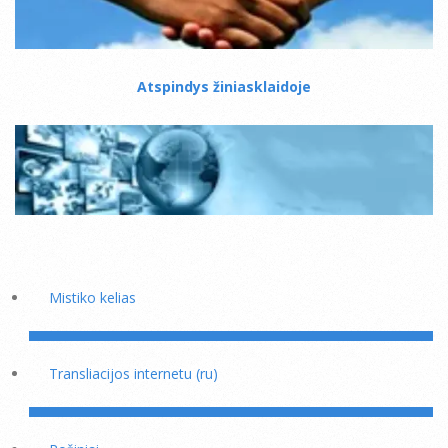
Atspindys žiniasklaidoje
Mistiko kelias
Transliacijos internetu (ru)