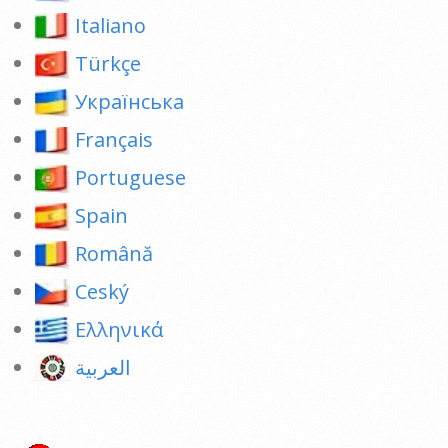
Italiano
Türkçe
Українська
Français
Portuguese
Spain
Română
Ceský
Ελληνικά
العربية