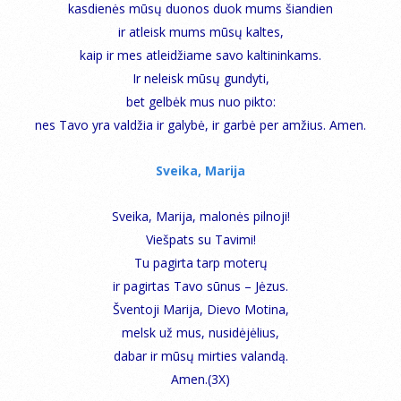
kasdienės mūsų duonos duok mums šiandien
ir atleisk mums mūsų kaltes,
kaip ir mes atleidžiame savo kaltininkams.
Ir neleisk mūsų gundyti,
bet gelbėk mus nuo pikto:
nes Tavo yra valdžia ir galybė, ir garbė per amžius. Amen.
Sveika, Marija
Sveika, Marija, malonės pilnoji!
Viešpats su Tavimi!
Tu pagirta tarp moterų
ir pagirtas Tavo sūnus – Jėzus.
Šventoji Marija, Dievo Motina,
melsk už mus, nusidėjėlius,
dabar ir mūsų mirties valandą.
Amen.(3X)