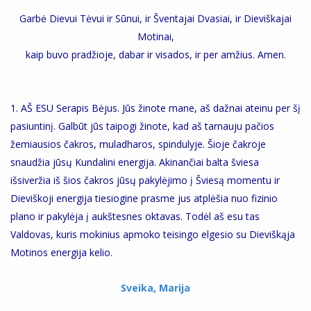
Garbė Dievui Tėvui ir Sūnui, ir Šventajai Dvasiai, ir Dieviškajai
Motinai,
kaip buvo pradžioje, dabar ir visados, ir per amžius. Amen.
1. AŠ ESU Serapis Bėjus. Jūs žinote mane, aš dažnai ateinu per šį
pasiuntinį. Galbūt jūs taipogi žinote, kad aš tarnauju pačios
žemiausios čakros, muladharos, spindulyje. Šioje čakroje
snaudžia jūsų Kundalini energija. Akinančiai balta šviesa
išsiveržia iš šios čakros jūsų pakylėjimo į Šviesą momentu ir
Dieviškoji energija tiesiogine prasme jus atplėšia nuo fizinio
plano ir pakylėja į aukštesnes oktavas. Todėl aš esu tas
Valdovas, kuris mokinius apmoko teisingo elgesio su Dieviškąja
Motinos energija kelio.
Sveika, Marija