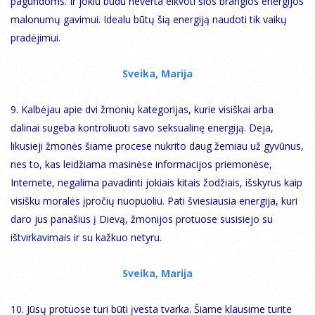
pagundoms. Ir jokiu būdu neverta eikvoti šios brangios energijos
malonumų gavimui. Idealu būtų šią energiją naudoti tik vaikų
pradėjimui.
Sveika, Marija
9. Kalbėjau apie dvi žmonių kategorijas, kurie visiškai arba
dalinai sugeba kontroliuoti savo seksualinę energiją. Deja,
likusieji žmonės šiame procese nukrito daug žemiau už gyvūnus,
nes to, kas leidžiama masinėse informacijos priemonėse,
Internete, negalima pavadinti jokiais kitais žodžiais, išskyrus kaip
visišku moralės įpročių nuopuoliu. Pati šviesiausia energija, kuri
daro jus panašius į Dievą, žmonijos protuose susisiejo su
ištvirkavimais ir su kažkuo netyru.
Sveika, Marija
10. Jūsų protuose turi būti įvesta tvarka. Šiame klausime turite