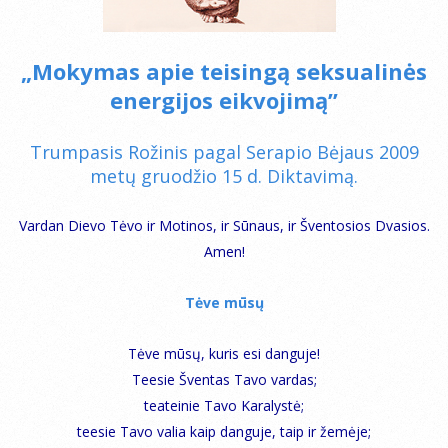
„Mokymas apie teisingą seksualinės
energijos eikvojimą”
Trumpasis Rožinis pagal Serapio Bėjaus 2009
metų gruodžio 15 d. Diktavimą.
Vardan Dievo Tėvo ir Motinos, ir Sūnaus, ir Šventosios Dvasios.
Amen!
Tėve mūsų
Tėve mūsų, kuris esi danguje!
Teesie Šventas Tavo vardas;
teateinie Tavo Karalystė;
teesie Tavo valia kaip danguje, taip ir žemėje;