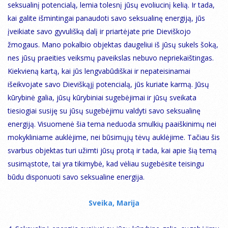
seksualinį potencialą, lemia tolesnį jūsų evoliucinį kelią. Ir tada,
kai galite išmintingai panaudoti savo seksualinę energiją, jūs
įveikiate savo gyvulišką dalį ir priartėjate prie Dieviškojo
žmogaus. Mano pokalbio objektas daugeliui iš jūsų sukels šoką,
nes jūsų praeities veiksmų paveikslas nebuvo nepriekaištingas.
Kiekvieną kartą, kai jūs lengvabūdiškai ir nepateisinamai
išeikvojate savo Dieviškąjį potencialą, jūs kuriate karmą. Jūsų
kūrybinė galia, jūsų kūrybiniai sugebėjimai ir jūsų sveikata
tiesiogiai susiję su jūsų sugebėjimu valdyti savo seksualinę
energiją. Visuomenė šia tema neduoda smulkių paaiškinimų nei
mokykliniame auklėjime, nei būsimųjų tėvų auklėjime. Tačiau šis
svarbus objektas turi užimti jūsų protą ir tada, kai apie šią temą
susimąstote, tai yra tikimybė, kad vėliau sugebėsite teisingu
būdu disponuoti savo seksualine energija.
Sveika, Marija