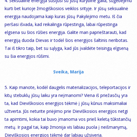
4. Seksualinė energija susijusi su jūsų kūrybine galia, sugebėjimu
kurti bet kurioje žmogiškosios veiklos srityje. Ir jūsų seksualinė
energija naudojama kaip kuras jūsų Pakylėjimo metu. Iš čia
peršasi išvada, kad reikalinga rūpestinga, labai rūpestinga
elgsena su šios rūšies energija. Galite man paprieštarauti, kad
energiją duoda Dievas ir todėl šios energijos šaltinis neribotas.
Tai iš tikro taip, bet su sąlyga, kad jūs įvaldėte teisingą elgseną
su šia energijos rūšimi.
Sveika, Marija
5. Kaip manote, kodėl daugelis materializacijos, teleportacijos ir
kitų stebuklų jūsų laiku yra neįmanomi? Viena iš priežasčių yra
ta, kad Dieviškosios energijos tėkmė į jūsų kūnus maksimaliai
užtverta. Jūs neturite priėjimo prie Dieviškosios energijos netgi
ta apimtimi, kokia tai buvo įmanoma vos prieš keletą tūkstančių
metų. Ir pagal tai, kaip žmonija vis labiau puola į neišmanymą,
Dieviškosios energijos tėkmė dar labiau užsiveria.