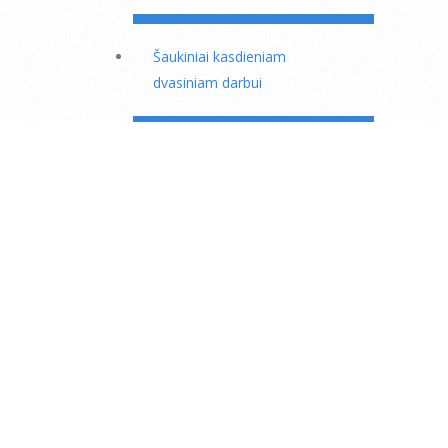
Šaukiniai kasdieniam
dvasiniam darbui
Kas mėnesinė 23 dienos
dispensacija
Motinos Marijos puslapis