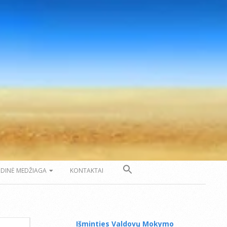
ZDINĖ MEDŽIAGA
KONTAKTAI
Išminties Valdovų Mokymo