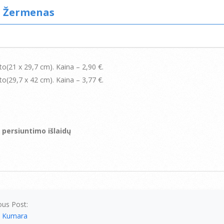
n Žermenas
o(21 х 29,7 cm). Kaina – 2,90 €.
o(29,7 х 42 cm). Kaina – 3,77 €.
 persiuntimo išlaidų
ous Post:
t Kumara