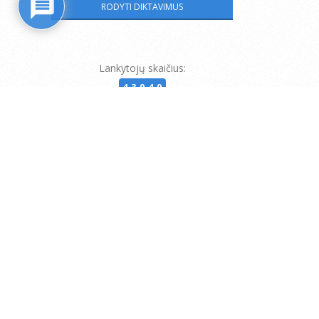
Lankytojų skaičius:
43949