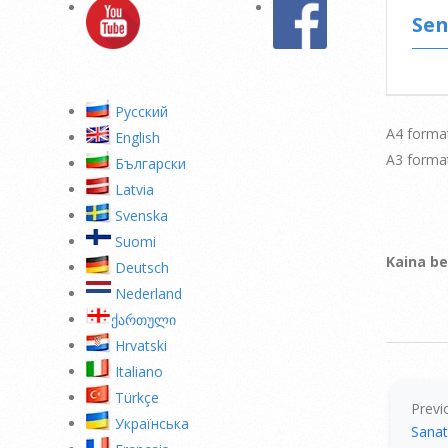
Se
Pусский
А4 format
English
А3 format
Български
Latvia
Svenska
Suomi
Kaina be
Deutsch
Nederland
ქართული
Hrvatski
2015-
Italiano
08-
Türkçe
06
Previ
Українська
Sana