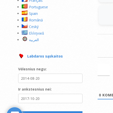
Français
Portuguese
Spain
Română
Ceský
Ελληνικά
العربية
Labdaros sąskaitos
Vėlesnius negu:
Ir ankstesnius nei:
0
KOME