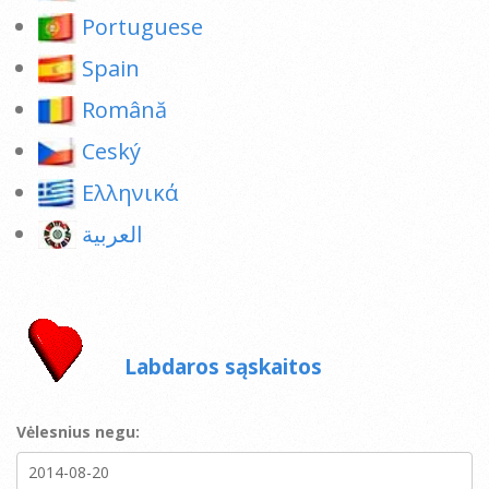
Portuguese
Spain
Română
Ceský
Ελληνικά
العربية
Labdaros sąskaitos
Vėlesnius negu: