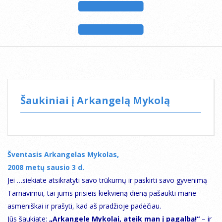
Šaukiniai į Arkangelą Mykolą
Šventasis Arkangelas Mykolas,
2008 metų sausio 3 d.
Jei …siekiate atsikratyti savo trūkumų ir paskirti savo gyvenimą
Tarnavimui, tai jums prisieis kiekvieną dieną pašaukti mane
asmeniškai ir prašyti, kad aš pradžioje padėčiau.
Jūs šaukiate:
„Arkangele Mykolai, ateik man į pagalbą!“
– ir