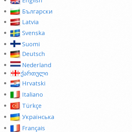
English
Български
Latvia
Svenska
Suomi
Deutsch
Nederland
ქართული
Hrvatski
Italiano
Türkçe
Українська
Français