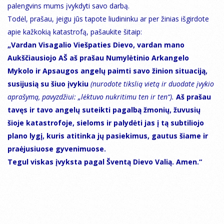
palengvins mums įvykdyti savo darbą.
Todėl, prašau, jeigu jūs tapote liudininku ar per žinias išgirdote
apie kažkokią katastrofą, pašaukite šitaip:
„Vardan Visagalio Viešpaties Dievo, vardan mano
Aukščiausiojo AŠ aš prašau Numylėtinio Arkangelo
Mykolo ir Apsaugos angelų paimti savo žinion situaciją,
susijusią su šiuo įvykiu
(nurodote tikslią vietą ir duodate įvykio
aprašymą, pavyzdžiui: „lėktuvo nukritimu ten ir ten“).
Aš prašau
tavęs ir tavo angelų suteikti pagalbą žmonių, žuvusių
šioje katastrofoje, sieloms ir palydėti jas į tą subtiliojo
plano lygį, kuris atitinka jų pasiekimus, gautus šiame ir
praėjusiuose gyvenimuose.
Tegul viskas įvyksta pagal Šventą Dievo Valią. Amen.“