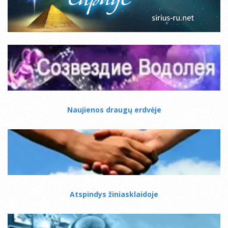
Naujienos draugų erdvėje
Atspindys žiniasklaidoje