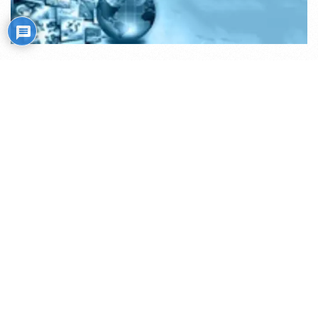
Mistiko kelias
Transliacijos internetu (ru)
Rožiniai
Skaitiniai savišvietai