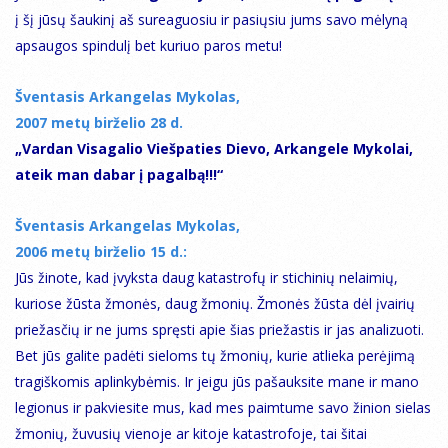
į šį jūsų šaukinį aš sureaguosiu ir pasiųsiu jums savo mėlyną
apsaugos spindulį bet kuriuo paros metu!
Šventasis Arkangelas Mykolas,
2007 metų birželio 28 d.
„Vardan Visagalio Viešpaties Dievo, Arkangele Mykolai,
ateik man dabar į pagalbą!!!“
Šventasis Arkangelas Mykolas,
2006 metų birželio 15 d.:
Jūs žinote, kad įvyksta daug katastrofų ir stichinių nelaimių,
kuriose žūsta žmonės, daug žmonių. Žmonės žūsta dėl įvairių
priežasčių ir ne jums spręsti apie šias priežastis ir jas analizuoti.
Bet jūs galite padėti sieloms tų žmonių, kurie atlieka perėjimą
tragiškomis aplinkybėmis. Ir jeigu jūs pašauksite mane ir mano
legionus ir pakviesite mus, kad mes paimtume savo žinion sielas
žmonių, žuvusių vienoje ar kitoje katastrofoje, tai šitai