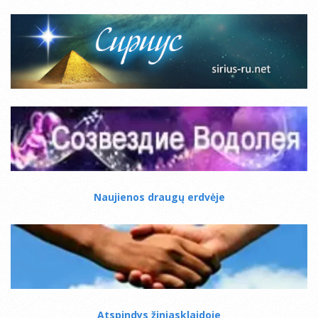
Naujienos draugų erdvėje
Atspindys žiniasklaidoje