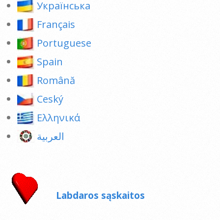
Українська
Français
Portuguese
Spain
Română
Ceský
Ελληνικά
العربية
Labdaros sąskaitos