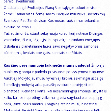
pereiti Įšventinimus.
O dabar pagal Evoliucijos Planą šios sąlygos sukurtos visai
Žemei. Dabar visas Žemė savimi išreiškia milžinišką Įšventinimų
Šventovę! Pati Žemė, visas Kosmosas ruošia mus sekančiam
evoliucijos etapui.
Tačiau žmonės, užuot sekę nauju kursu, kurį nutiesė Didingas
Vairininkas, iš visų jėgų „įsiūbuoja valtį”, didindami energijos
disbalansą planetiniame lauke savo negatyviomis sąmonės
būsenomis, kvailais poelgiais, kariniais konfliktais.
Kas šiuo pereinamuoju laikmečiu mums padeda?
Žmoniją
nuolatos globoja ir padeda jai visuose jos vystymosi etapuose
Aukštieji Mokytojai, mūsų vyresnieji broliai, sėkmingai užbaigę
žemiškąją mokyklą arba panašią evoliuciją praėję kitose
planetose. Kiekvieną kartą, kai nesąmoningoji žmonija išklysta iš
kelio, kai jos neprotingi veiksmai gresia sugriauti planetą, jų gi
pačių gimtuosius namus, į pagalbą ateina mūsų rūpestingi
Mokytojai. Be Aukščiausios pagalbos žmonija jau seniai būtų