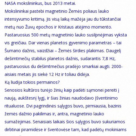
NASA mokslininkus, bus 2013 metai.
Mokslininkai pastebi magnetinio Žemės poliaus lauko
intensyvumo kritimą. Jis visą laiką mažėja jau du tūkstančiai
metų nuo Žuvų epochos ir Kristaus atėjimo momento.
Pastaruosius 500 metų magnetinio lauko susilpnėjimas vyksta
vis greičiau. Dar vienas planetos gyvenimo parametras – tai
Šumano dažnis, vaizdžiai – Žemės širdies plakimas. Daugelį
dešimtmečių stabilus planetos dažnis, sudarantis 7,8 Hz,
pastaruosius du dešimtmečius pradėjo smarkiai augti. 2000-
aisiais metais jis siekė 12 Hz ir toliau didėja.
Ką liudija tokios permainos?
Senosios kultūros turėjo žinių kaip padėti sąmonei pereiti į
naują, aukštesnį lygį, ir šias žinias naudodavo Įšventinimo
ritualuose. Dvi pagrindinės sąlygos buvo, pirmiausia, bazinis
žemės dažnio pakilimas ir, antra, magnetinio lauko
sumažėjimas. Senaisiais laikais šios sąlygos buvo sukuriamos
dirbtinai piramidėse ir šventovėse tam, kad padėtų mokiniams