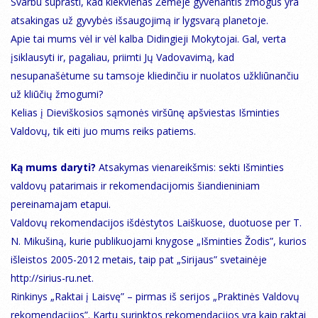
Svarbu suprasti, kad kiekvienas Žemėje gyvenantis žmogus yra
atsakingas už gyvybės išsaugojimą ir lygsvarą planetoje.
Apie tai mums vėl ir vėl kalba Didingieji Mokytojai. Gal, verta
įsiklausyti ir, pagaliau, priimti Jų Vadovavimą, kad
nesupanašėtume su tamsoje kliedinčiu ir nuolatos užkliūnančiu
už kliūčių žmogumi?
Kelias į Dieviškosios sąmonės viršūnę apšviestas Išminties
Valdovų, tik eiti juo mums reiks patiems.
Ką mums daryti?
Atsakymas vienareikšmis: sekti Išminties
valdovų patarimais ir rekomendacijomis šiandieniniam
pereinamajam etapui.
Valdovų rekomendacijos išdėstytos Laiškuose, duotuose per T.
N. Mikušiną, kurie publikuojami knygose „Išminties Žodis”, kurios
išleistos 2005-2012 metais, taip pat „Sirijaus” svetainėje
http://sirius-ru.net.
Rinkinys „Raktai į Laisvę” – pirmas iš serijos „Praktinės Valdovų
rekomendacijos”. Kartu surinktos rekomendacijos yra kaip raktai