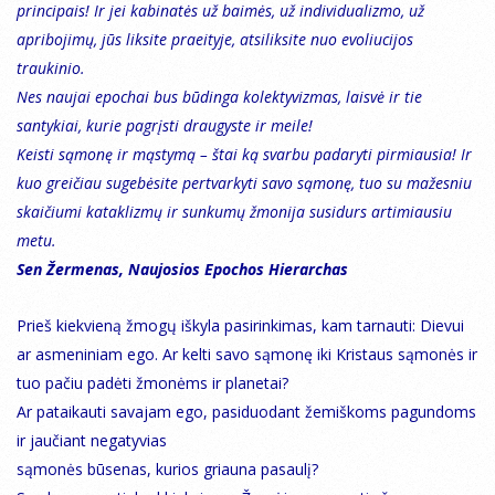
principais! Ir jei kabinatės už baimės, už individualizmo, už
apribojimų, jūs liksite praeityje, atsiliksite nuo evoliucijos
traukinio.
Nes naujai epochai bus būdinga kolektyvizmas, laisvė ir tie
santykiai, kurie pagrįsti draugyste ir meile!
Keisti sąmonę ir mąstymą – štai ką svarbu padaryti pirmiausia! Ir
kuo greičiau sugebėsite pertvarkyti savo sąmonę, tuo su mažesniu
skaičiumi kataklizmų ir sunkumų žmonija susidurs artimiausiu
metu.
Sen Žermenas, Naujosios Epochos Hierarchas
Prieš kiekvieną žmogų iškyla pasirinkimas, kam tarnauti: Dievui
ar asmeniniam ego. Ar kelti savo sąmonę iki Kristaus sąmonės ir
tuo pačiu padėti žmonėms ir planetai?
Ar pataikauti savajam ego, pasiduodant žemiškoms pagundoms
ir jaučiant negatyvias
sąmonės būsenas, kurios griauna pasaulį?