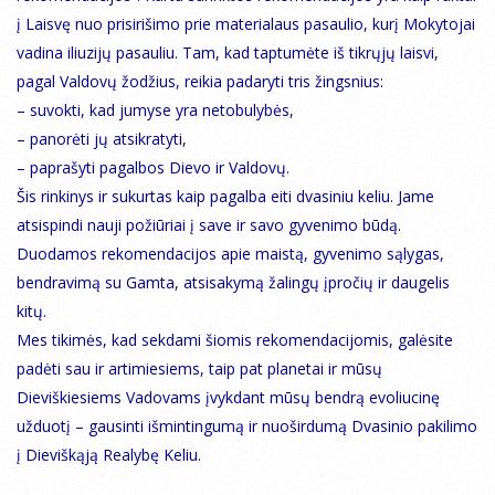
į Laisvę nuo prisirišimo prie materialaus pasaulio, kurį Mokytojai
vadina iliuzijų pasauliu. Tam, kad taptumėte iš tikrųjų laisvi,
pagal Valdovų žodžius, reikia padaryti tris žingsnius:
– suvokti, kad jumyse yra netobulybės,
– panorėti jų atsikratyti,
– paprašyti pagalbos Dievo ir Valdovų.
Šis rinkinys ir sukurtas kaip pagalba eiti dvasiniu keliu. Jame
atsispindi nauji požiūriai į save ir savo gyvenimo būdą.
Duodamos rekomendacijos apie maistą, gyvenimo sąlygas,
bendravimą su Gamta, atsisakymą žalingų įpročių ir daugelis
kitų.
Mes tikimės, kad sekdami šiomis rekomendacijomis, galėsite
padėti sau ir artimiesiems, taip pat planetai ir mūsų
Dieviškiesiems Vadovams įvykdant mūsų bendrą evoliucinę
užduotį – gausinti išmintingumą ir nuoširdumą Dvasinio pakilimo
į Dieviškąją Realybę Keliu.