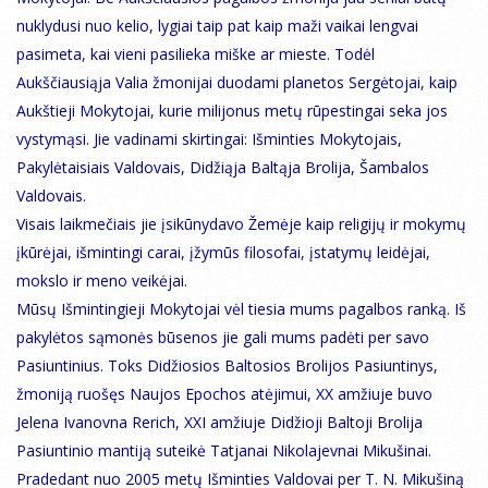
nuklydusi nuo kelio, lygiai taip pat kaip maži vaikai lengvai
pasimeta, kai vieni pasilieka miške ar mieste. Todėl
Aukščiausiąja Valia žmonijai duodami planetos Sergėtojai, kaip
Aukštieji Mokytojai, kurie milijonus metų rūpestingai seka jos
vystymąsi. Jie vadinami skirtingai: Išminties Mokytojais,
Pakylėtaisiais Valdovais, Didžiąja Baltąja Brolija, Šambalos
Valdovais.
Visais laikmečiais jie įsikūnydavo Žemėje kaip religijų ir mokymų
įkūrėjai, išmintingi carai, įžymūs filosofai, įstatymų leidėjai,
mokslo ir meno veikėjai.
Mūsų Išmintingieji Mokytojai vėl tiesia mums pagalbos ranką. Iš
pakylėtos sąmonės būsenos jie gali mums padėti per savo
Pasiuntinius. Toks Didžiosios Baltosios Brolijos Pasiuntinys,
žmoniją ruošęs Naujos Epochos atėjimui, XX amžiuje buvo
Jelena Ivanovna Rerich, XXI amžiuje Didžioji Baltoji Brolija
Pasiuntinio mantiją suteikė Tatjanai Nikolajevnai Mikušinai.
Pradedant nuo 2005 metų Išminties Valdovai per T. N. Mikušiną