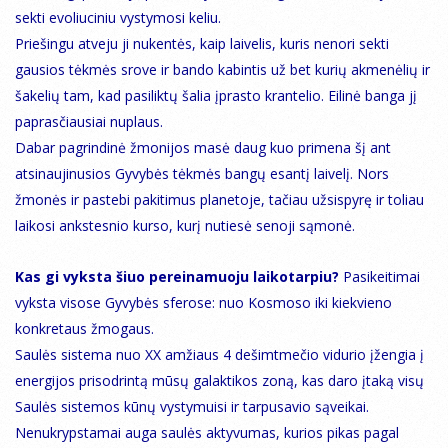
sekti evoliuciniu vystymosi keliu.
Priešingu atveju ji nukentės, kaip laivelis, kuris nenori sekti
gausios tėkmės srove ir bando kabintis už bet kurių akmenėlių ir
šakelių tam, kad pasiliktų šalia įprasto krantelio. Eilinė banga jį
paprasčiausiai nuplaus.
Dabar pagrindinė žmonijos masė daug kuo primena šį ant
atsinaujinusios Gyvybės tėkmės bangų esantį laivelį. Nors
žmonės ir pastebi pakitimus planetoje, tačiau užsispyrę ir toliau
laikosi ankstesnio kurso, kurį nutiesė senoji sąmonė.
Kas gi vyksta šiuo pereinamuoju laikotarpiu?
Pasikeitimai
vyksta visose Gyvybės sferose: nuo Kosmoso iki kiekvieno
konkretaus žmogaus.
Saulės sistema nuo XX amžiaus 4 dešimtmečio vidurio įžengia į
energijos prisodrintą mūsų galaktikos zoną, kas daro įtaką visų
Saulės sistemos kūnų vystymuisi ir tarpusavio sąveikai.
Nenukrypstamai auga saulės aktyvumas, kurios pikas pagal