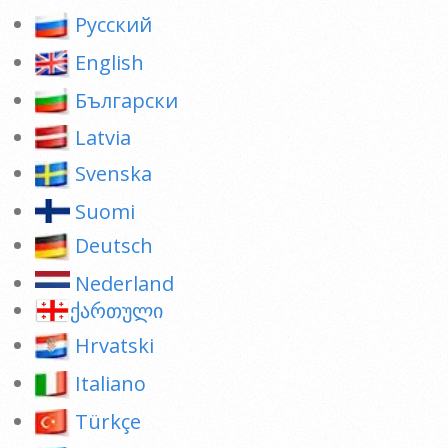
Pусский
English
Български
Latvia
Svenska
Suomi
Deutsch
Nederland
ქართული
Hrvatski
Italiano
Türkçe