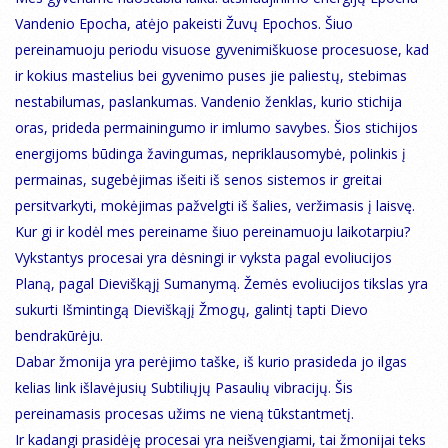
Vandenio Epocha, atėjo pakeisti Žuvų Epochos. Šiuo
pereinamuoju periodu visuose gyvenimiškuose procesuose, kad
ir kokius mastelius bei gyvenimo puses jie paliestų, stebimas
nestabilumas, paslankumas. Vandenio ženklas, kurio stichija
oras, prideda permainingumo ir imlumo savybes. Šios stichijos
energijoms būdinga žavingumas, nepriklausomybė, polinkis į
permainas, sugebėjimas išeiti iš senos sistemos ir greitai
persitvarkyti, mokėjimas pažvelgti iš šalies, veržimasis į laisvę.
Kur gi ir kodėl mes pereiname šiuo pereinamuoju laikotarpiu?
Vykstantys procesai yra dėsningi ir vyksta pagal evoliucijos
Planą, pagal Dieviškąjį Sumanymą. Žemės evoliucijos tikslas yra
sukurti Išmintingą Dieviškąjį Žmogų, galintį tapti Dievo
bendrakūrėju.
Dabar žmonija yra perėjimo taške, iš kurio prasideda jo ilgas
kelias link išlavėjusių Subtiliųjų Pasaulių vibracijų. Šis
pereinamasis procesas užims ne vieną tūkstantmetį.
Ir kadangi prasidėję procesai yra neišvengiami, tai žmonijai teks