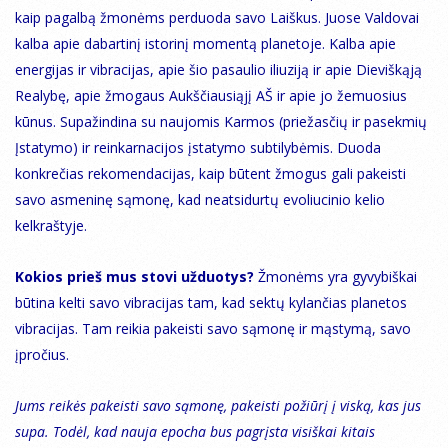
kaip pagalbą žmonėms perduoda savo Laiškus. Juose Valdovai
kalba apie dabartinį istorinį momentą planetoje. Kalba apie
energijas ir vibracijas, apie šio pasaulio iliuziją ir apie Dieviškąją
Realybę, apie žmogaus Aukščiausiąjį AŠ ir apie jo žemuosius
kūnus. Supažindina su naujomis Karmos (priežasčių ir pasekmių
Įstatymo) ir reinkarnacijos įstatymo subtilybėmis. Duoda
konkrečias rekomendacijas, kaip būtent žmogus gali pakeisti
savo asmeninę sąmonę, kad neatsidurtų evoliucinio kelio
kelkraštyje.
Kokios prieš mus stovi užduotys?
Žmonėms yra gyvybiškai
būtina kelti savo vibracijas tam, kad sektų kylančias planetos
vibracijas. Tam reikia pakeisti savo sąmonę ir mąstymą, savo
įpročius.
Jums reikės pakeisti savo sąmonę, pakeisti požiūrį į viską, kas jus
supa. Todėl, kad nauja epocha bus pagrįsta visiškai kitais