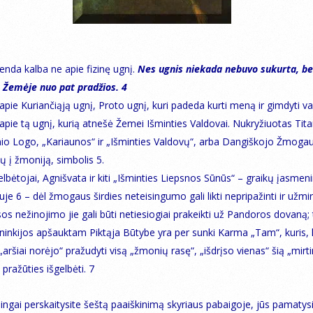
genda kalba ne apie fizinę ugnį.
Nes ugnis niekada nebuvo sukurta, be
 Žemėje nuo pat pradžios. 4
pie Kuriančiąją ugnį, Proto ugnį, kuri padeda kurti meną ir gimdyti va
pie tą ugnį, kurią atnešė Žemei Išminties Valdovai. Nukryžiuotas Tit
nio Logo, „Kariaunos“ ir „Išminties Valdovų“, arba Dangiškojo Žmogau
ių į žmoniją, simbolis 5.
lbėtojai, Agnišvata ir kiti „Išminties Liepsnos Sūnūs“ – graikų įasmeni
je 6 – dėl žmogaus širdies neteisingumo gali likti nepripažinti ir užmir
os nežinojimo jie gali būti netiesiogiai prakeikti už Pandoros dovaną; 
ininkijos apšauktam Piktąja Būtybe yra per sunki Karma „Tam“, kuris, 
aršiai norėjo“ pražudyti visą „žmonių rasę“, „išdrįso vienas“ šią „mirt
pražūties išgelbėti. 7
ingai perskaitysite šeštą paaiškinimą skyriaus pabaigoje, jūs pamatysi