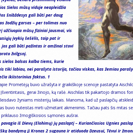
ios Sielos mūsų viduje neapleidžia
Jos šnibždesys gali būti per daug
jos žodžių garsas – per tolimas nuo
rį užčiuopia mūsų fiziniai jausmai, vis
siųjų įvykių šešėlis, taip pat ir
 jos gali būti pažintas ir amžinai stovi
proto žvilgsnį.
s sielos balsas kalba tiems, kurie
s tiki labiau, nei parašyta istorija, tačiau viskas, kas žemiau parašy
iečia ikiistorinius faktus. 1
pie Prometėją buvo užrašyta ir graikiškoje scenoje pastatyta Aischilo,
šventintasis, gerai žinojo, ką rašė. Aischilas tik pakartojo dramos for
kleisdavo žyniams misterijų laikais. Manoma, kad už paslapčių atsklei
s buvo nuteistas mirti užmėtant akmenimis. Tačiau pats šis mitas se
r priklauso žmogiškosios sąmonės aušrai.
 pavagia iš Dievų (Elohimų) jų paslaptį – Kuriančiosios Ugnies paslapt
šką bandymą jį Kronas 2 sugauna ir atiduoda Dzeusui, Tėvui ir žmon