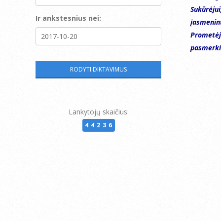
Sukūrėjui
Ir ankstesnius nei:
įasmenint
Prometėja
pasmerki
Lankytojų skaičius:
44236