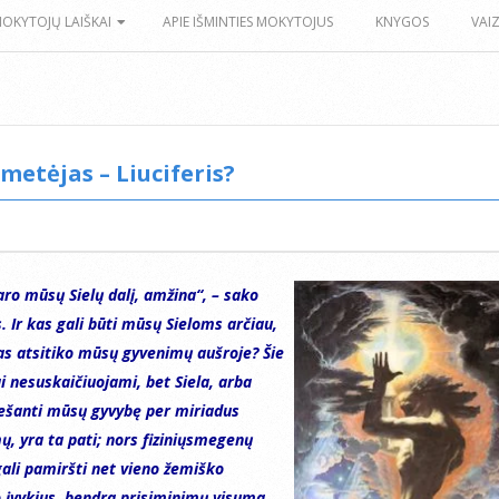
MOKYTOJŲ LAIŠKAI
APIE IŠMINTIES MOKYTOJUS
KNYGOS
VAI
metėjas – Liuciferis?
ro mūsų Sielų dalį, amžina“, – sako
. Ir kas gali būti mūsų Sieloms arčiau,
kas atsitiko mūsų gyvenimų aušroje? Šie
 nesuskaičiuojami, bet Siela, arba
nešanti mūsų gyvybę per miriadus
mų, yra ta pati; nors fiziniųsmegenų
ali pamiršti net vieno žemiško
 įvykius, bendra prisiminimų visuma