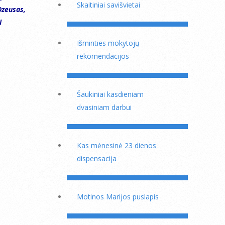
Skaitiniai savišvietai
Dzeusas,
l
Išminties mokytojų
rekomendacijos
Šaukiniai kasdieniam
dvasiniam darbui
Kas mėnesinė 23 dienos
dispensacija
Motinos Marijos puslapis