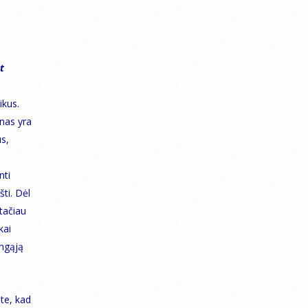
t
ikus.
anas yra
s,
nti
šti. Dėl
tačiau
kai
ingąją
te, kad