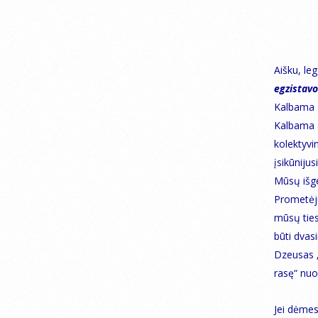
Aišku, le
egzistavo
Kalbama a
Kalbama a
kolektyvi
įsikūnijus
Mūsų išge
Prometėju
mūsų ties
būti dvas
Dzeusas „
rasę“ nuo 
Jei dėmes