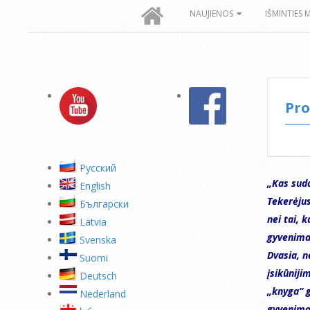
Secondary
NAUJIENOS
IŠMINTIES 
Navigation
Menu
Pro
Pусский
„Kas suda
English
Tekerėjus
Български
nei tai, 
Latvia
gyvenimai
Svenska
Dvasia, 
Suomi
įsikūniji
Deutsch
„knyga“ g
Nederland
gyvenimo