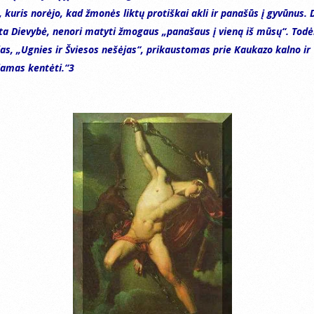
, kuris norėjo, kad žmonės liktų protiškai akli ir panašūs į gyvūnus. 
a Dievybė, nenori matyti žmogaus „panašaus į vieną iš mūsų“. Todė
s, „Ugnies ir Šviesos nešėjas“, prikaustomas prie Kaukazo kalno ir
amas kentėti.“3