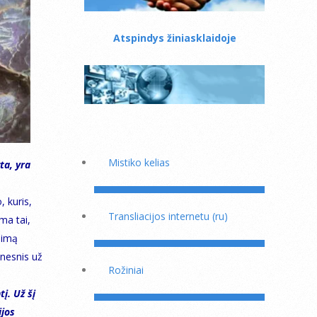
Atspindys žiniasklaidoje
Mistiko kelias
ta, yra
 kuris,
Transliacijos internetu (ru)
ma tai,
dimą
nesnis už
Rožiniai
į. Už šį
ijos