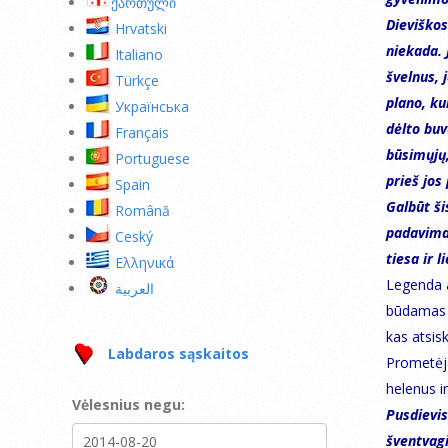
ქართული
Dieviškos
Hrvatski
niekada. 
Italiano
švelnus, 
Türkçe
plano, ku
Українська
dėlto buvu
Français
būsimųjų,
Portuguese
prieš jos 
Spain
Galbūt ši
Română
padavimai
Ceský
tiesa ir l
Ελληνικά
Legenda a
العربية
būdamas Į
kas atsis
Labdaros sąskaitos
Prometėja
helenus i
Vėlesnius negu:
Pusdievis
šventvagi