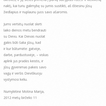
naktį, kai turiu galimybę su jumis susitikti, aš ištiesinu jūsų
žiedlapius ir nuplaunu juos savo ašaromis.
Jums vertėtų nuolat skirti
laiko dienos metu bendrauti
su Dievu. Kai Dievas nuolat
galės būti šalia jūsų, kad
ir kur būtumėte: gatvėje,
darbe, parduotuvėje, – viskas
aplink jus pradės keistis, ir
jūsų gyvenimas pakeis savo
vagą ir veršis Dieviškuoju
vystymosi keliu.
Numylėtinė Motina Marija,
2012 metų birželio 11