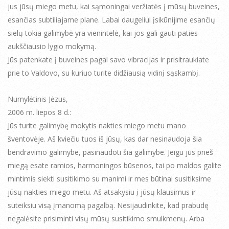
jus jūsų miego metu, kai sąmoningai veržiatės į mūsų buveines,
esančias subtiliajame plane. Labai daugeliui įsikūnijime esančių
sielų tokia galimybė yra vienintelė, kai jos gali gauti paties
aukščiausio lygio mokymą.
Jūs patenkate į buveines pagal savo vibracijas ir prisitraukiate
prie to Valdovo, su kuriuo turite didžiausią vidinį sąskambį.
Numylėtinis Jėzus,
2006 m. liepos 8 d.:
Jūs turite galimybę mokytis nakties miego metu mano
šventovėje. Aš kviečiu tuos iš jūsų, kas dar nesinaudoja šia
bendravimo galimybe, pasinaudoti šia galimybe. Jeigu jūs prieš
miegą esate ramios, harmoningos būsenos, tai po maldos galite
mintimis siekti susitikimo su manimi ir mes būtinai susitiksime
jūsų nakties miego metu. Aš atsakysiu į jūsų klausimus ir
suteiksiu visą įmanomą pagalbą. Nesijaudinkite, kad prabudę
negalėsite prisiminti visų mūsų susitikimo smulkmenų. Arba