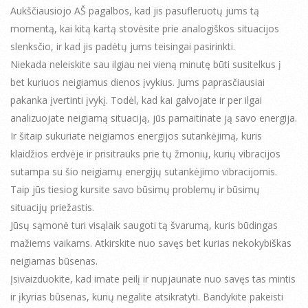
Aukščiausiojo AŠ pagalbos, kad jis pasufleruotų jums tą
momentą, kai kitą kartą stovėsite prie analogiškos situacijos
slenksčio, ir kad jis padėtų jums teisingai pasirinkti.
Niekada neleiskite sau ilgiau nei vieną minutę būti susitelkus į
bet kuriuos neigiamus dienos įvykius. Jums paprasčiausiai
pakanka įvertinti įvykį. Todėl, kad kai galvojate ir per ilgai
analizuojate neigiamą situaciją, jūs pamaitinate ją savo energija.
Ir šitaip sukuriate neigiamos energijos sutankėjimą, kuris
klaidžios erdvėje ir prisitrauks prie tų žmonių, kurių vibracijos
sutampa su šio neigiamų energijų sutankėjimo vibracijomis.
Taip jūs tiesiog kursite savo būsimų problemų ir būsimų
situacijų priežastis.
Jūsų sąmonė turi visąlaik saugoti tą švarumą, kuris būdingas
mažiems vaikams. Atkirskite nuo savęs bet kurias nekokybiškas
neigiamas būsenas.
Įsivaizduokite, kad imate peilį ir nupjaunate nuo savęs tas mintis
ir įkyrias būsenas, kurių negalite atsikratyti. Bandykite pakeisti