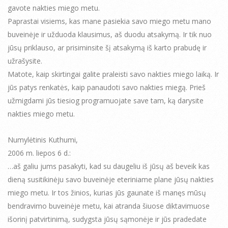
gavote nakties miego metu.
Paprastai visiems, kas mane pasiekia savo miego metu mano
buveinėje ir užduoda klausimus, aš duodu atsakymą. Ir tik nuo
jūsų priklauso, ar prisiminsite šį atsakymą iš karto prabudę ir
užrašysite.
Matote, kaip skirtingai galite praleisti savo nakties miego laiką. Ir
jūs patys renkatės, kaip panaudoti savo nakties miegą. Prieš
užmigdami jūs tiesiog programuojate save tam, ką darysite
nakties miego metu.
Numylėtinis Kuthumi,
2006 m. liepos 6 d.:
…aš galiu jums pasakyti, kad su daugeliu iš jūsų aš beveik kas
dieną susitikinėju savo buveinėje eteriniame plane jūsų nakties
miego metu. Ir tos žinios, kurias jūs gaunate iš manęs mūsų
bendravimo buveinėje metu, kai atranda šiuose diktavimuose
išorinį patvirtinimą, sudygsta jūsų sąmonėje ir jūs pradedate