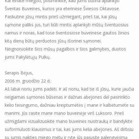
Kai einate miegoti, prisiminkite, kad jums būtina aplankyti
Šventas Buveines, kurios yra eterinėse Šviesos Oktavose.
Paskutinė jūsų mintis prieš užmiegant, prieš tai, kai jūsų
sąmonė paliks jus, turi būti mintis aplankyti mūsų šventuosius
namus ir noras, kad tose šventosiose buveinėse gautos žinios
kitą dieną būtų perduotos jūsų išorinei sąmonei.
Neignoruokite šios mūsų pagalbos ir šios galimybės, duotos
jums Pakylėtųjų Pulkų.
Serapis Bėjus,
2006 m. gruodžio 22 d.:
Aš labai noriu jums padėti. Ir aš noriu, kad tie iš jūsų, kurie jaučia
neigiamas sąmonės būsenas ir dažnas abejones dėl pasirinkto
kelio teisingumo, dažniau kreiptumėtės į mane ir kalbėtumėte su
manimi. Jūs rasite mane mano buveinėje virš Luksoro. Prieš
užmigdami vizualizuokite mano buveinės nuotrauką ir bandykite
suformuluoti klausimus ir tai, kas jums kelia abejones. Aš dirbsiu
su jumis nakties miego metu ir ryte jūs pajusite palengvėjimą