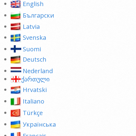
English
Български
Latvia
Svenska
Suomi
Deutsch
Nederland
ქართული
Hrvatski
Italiano
Türkçe
Українська
Français