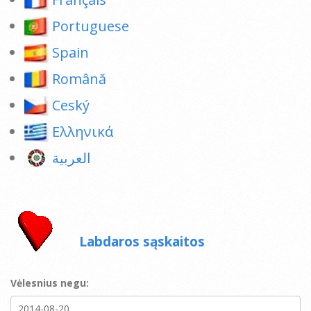
Portuguese
Spain
Română
Ceský
Ελληνικά
العربية
Labdaros sąskaitos
Vėlesnius negu: