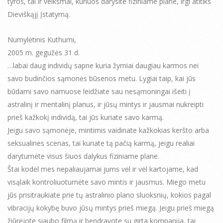
tyros, tai ir veiksmai, kuriuos darysite fiziniame plane, irgi atitiks
Dieviškąjį Įstatymą.
Numylėtinis Kuthumi,
2005 m. gegužės 31 d.
…labai daug individų sapne kuria žymiai daugiau karmos nei
savo budinčios sąmonės būsenos metu. Lygiai taip, kai jūs
būdami savo namuose leidžiate sau nesąmoningai išeiti į
astralinį ir mentalinį planus, ir jūsų mintys ir jausmai nukreipti
prieš kažkokį individą, tai jūs kuriate savo karmą.
Jeigu savo sąmonėje, mintimis vaidinate kažkokias keršto arba
seksualines scenas, tai kuriate tą pačią karmą, jeigu realiai
darytumėte visus šiuos dalykus fiziniame plane.
Štai kodėl mes nepaliaujamai jums vėl ir vėl kartojame, kad
visąlaik kontroliuotumėte savo mintis ir jausmus. Miego metu
jūs prisitraukiate prie tų astralinio plano sluoksnių, kokios pagal
vibracijų kokybę buvo jūsų mintys prieš miegą. Jeigu prieš miegą
žiūrėjote siaubo filmą ir bendravote su girta kompanija, tai