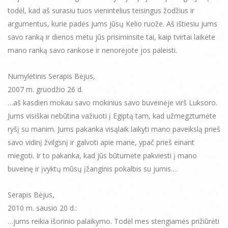
todėl, kad aš surasiu tuos vienintelius teisingus žodžius ir
argumentus, kurie padės jums jūsų Kelio ruože. Aš ištiesiu jums
savo ranką ir dienos metu jūs prisiminsite tai, kaip tvirtai laikėte
mano ranką savo rankose ir nenorėjote jos paleisti.
Numylėtinis Serapis Bėjus,
2007 m. gruodžio 26 d.
…aš kasdien mokau savo mokinius savo buveinėje virš Luksoro.
Jums visiškai nebūtina važiuoti į Egiptą tam, kad užmegztumėte
ryšį su manim. Jums pakanka visąlaik laikyti mano paveikslą prieš
savo vidinį žvilgsnį ir galvoti apie mane, ypač prieš einant
miegoti. Ir to pakanka, kad jūs būtumėte pakviesti į mano
buveinę ir įvyktų mūsų įžanginis pokalbis su jumis…
Serapis Bėjus,
2010 m. sausio 20 d.:
…jums reikia išorinio palaikymo. Todėl mes stengiamės prižiūrėti