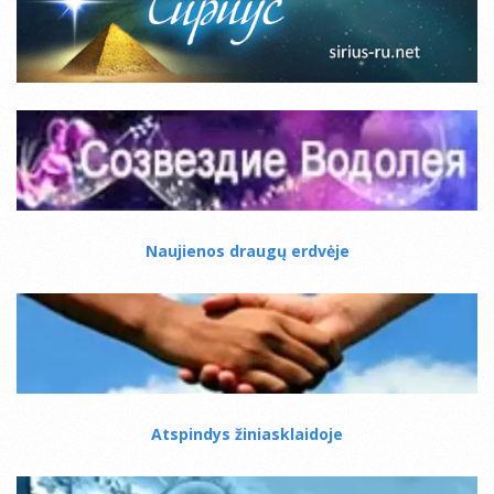
Naujienos draugų erdvėje
Atspindys žiniasklaidoje