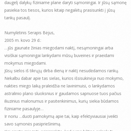
daugelį dalykų fiziniame plane daryti sąmoningai. Ir jūsų sąmonę
pasiekia tos tiesos, kurios kitaip negalėtų prasisunkti į jūsų
tankų pasaulį.
Numylėtinis Serapis Bėjus,
2005 m. kovo 29 d.:
…jūs gaunate žinias miegodami naktį, nesąmoningai arba
visiškai sąmoningai lankydami mūsų buveines ir praeidami
mokymus miegodami.
Jūsų sielos iš tikrųjų dirba dieną ir naktį nesudėdamos rankų.
Nekalbu dabar apie tas sielas, kurios išsisukinėja nuo mokymo,
nakties miego laiką praleidžia ne lavinimuisi, o lankydamos
astralinio plano sluoksnius ir gaudamos sapnuose tuos pačius
iliuzinius malonumus ir pasitenkinimus, kurių siekia būdamos
fiziniame pasaulyje…
Ir noriu …duoti pamokymą apie tai, kaip efektyviausiai įveikti
savo sąmonės pasipriešinimą.