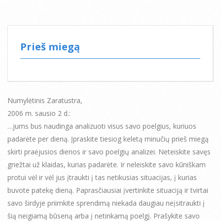
Prieš miegą
Numylėtinis Zaratustra,
2006 m. sausio 2 d.:
…jums bus naudinga analizuoti visus savo poelgius, kuriuos
padarėte per dieną. Įpraskite tiesiog keletą minučių prieš miegą
skirti praėjusios dienos ir savo poelgių analizei. Neteiskite savęs
griežtai už klaidas, kurias padarėte. Ir neleiskite savo kūniškam
protui vėl ir vėl jus įtraukti į tas netikusias situacijas, į kurias
buvote patekę dieną. Paprasčiausiai įvertinkite situaciją ir tvirtai
savo širdyje priimkite sprendimą niekada daugiau neįsitraukti į
šią neigiamą būseną arba į netinkamą poelgį. Prašykite savo