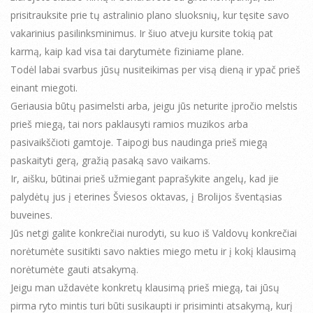
prisitrauksite prie tų astralinio plano sluoksnių, kur tęsite savo
vakarinius pasilinksminimus. Ir šiuo atveju kursite tokią pat
karmą, kaip kad visa tai darytumėte fiziniame plane.
Todėl labai svarbus jūsų nusiteikimas per visą dieną ir ypač prieš
einant miegoti.
Geriausia būtų pasimelsti arba, jeigu jūs neturite įpročio melstis
prieš miegą, tai nors paklausyti ramios muzikos arba
pasivaikščioti gamtoje. Taipogi bus naudinga prieš miegą
paskaityti gerą, gražią pasaką savo vaikams.
Ir, aišku, būtinai prieš užmiegant paprašykite angelų, kad jie
palydėtų jus į eterines Šviesos oktavas, į Brolijos šventąsias
buveines.
Jūs netgi galite konkrečiai nurodyti, su kuo iš Valdovų konkrečiai
norėtumėte susitikti savo nakties miego metu ir į kokį klausimą
norėtumėte gauti atsakymą.
Jeigu man uždavėte konkretų klausimą prieš miegą, tai jūsų
pirma ryto mintis turi būti susikaupti ir prisiminti atsakymą, kurį