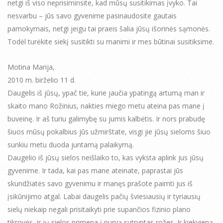
netgi iš viso neprisiminsite, kad mūsų susitikimas įvyko. Tai
nesvarbu – jūs savo gyvenime pasinaudosite gautais
pamokymais, netgi jeigu tai praeis šalia jūsų išorinės sąmonės.
Todėl turėkite siekį susitikti su manimi ir mes būtinai susitiksime.
Motina Marija,
2010 m. birželio 11 d.
Daugelis iš jūsų, ypač tie, kurie jaučia ypatingą artumą man ir
skaito mano Rožinius, nakties miego metu ateina pas mane į
buveinę. Ir aš turiu galimybę su jumis kalbėtis. Ir nors prabudę
šiuos mūsų pokalbius jūs užmirštate, visgi jie jūsų sieloms šiuo
sunkiu metu duoda juntamą palaikymą.
Daugelio iš jūsų sielos neišlaiko to, kas vyksta aplink jus jūsų
gyvenime. Ir tada, kai pas mane ateinate, paprastai jūs
skundžiatės savo gyvenimu ir manęs prašote paimti jus iš
įsikūnijimo atgal. Labai daugelis pačių šviesiausių ir tyriausių
sielų niekaip negali prisitaikyti prie supančios fizinio plano
tikrovės, ir jų sielos primena į purvą sutryptas rožes. Ir kiekvieną