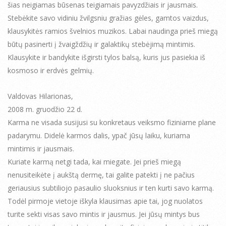
šias neigiamas būsenas teigiamais pavyzdžiais ir jausmais.
Stebėkite savo vidiniu žvilgsniu gražias gėles, gamtos vaizdus,
klausykitės ramios švelnios muzikos. Labai naudinga prieš miegą
būtų pasinerti į žvaigždžių ir galaktikų stebėjimą mintimis.
Klausykite ir bandykite išgirsti tylos balsą, kuris jus pasiekia iš
kosmoso ir erdvės gelmių.
Valdovas Hilarionas,
2008 m. gruodžio 22 d.
Karma ne visada susijusi su konkretaus veiksmo fiziniame plane
padarymu. Didelė karmos dalis, ypač jūsų laiku, kuriama
mintimis ir jausmais.
Kuriate karmą netgi tada, kai miegate. Jei prieš miegą
nenusiteikėte į aukštą dermę, tai galite patekti į ne pačius
geriausius subtiliojo pasaulio sluoksnius ir ten kurti savo karmą.
Todėl pirmoje vietoje iškyla klausimas apie tai, jog nuolatos
turite sekti visas savo mintis ir jausmus. Jei jūsų mintys bus