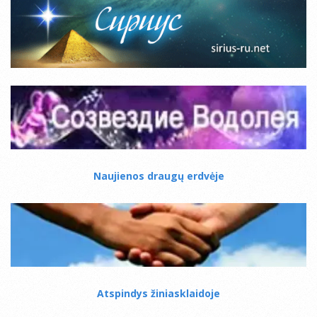
Naujienos draugų erdvėje
Atspindys žiniasklaidoje