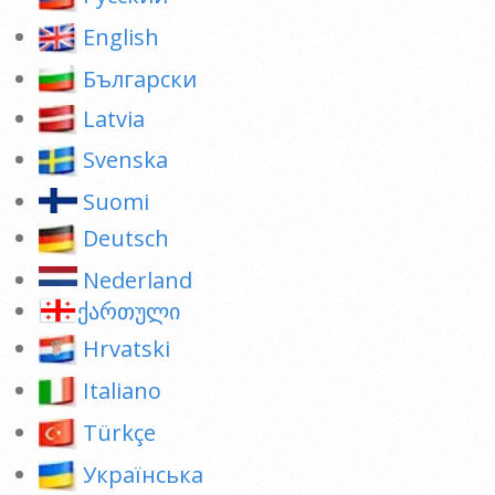
English
Български
Latvia
Svenska
Suomi
Deutsch
Nederland
ქართული
Hrvatski
Italiano
Türkçe
Українська