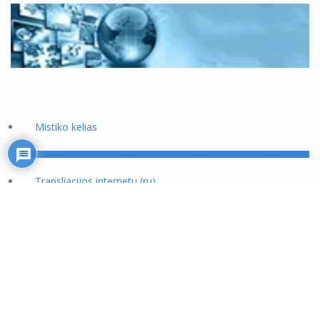
Mistiko kelias
Transliacijos internetu (ru)
Rožiniai
Skaitiniai savišvietai