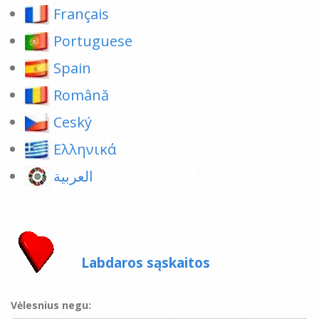
Français
Portuguese
Spain
Română
Ceský
Ελληνικά
العربية
Labdaros sąskaitos
Vėlesnius negu: