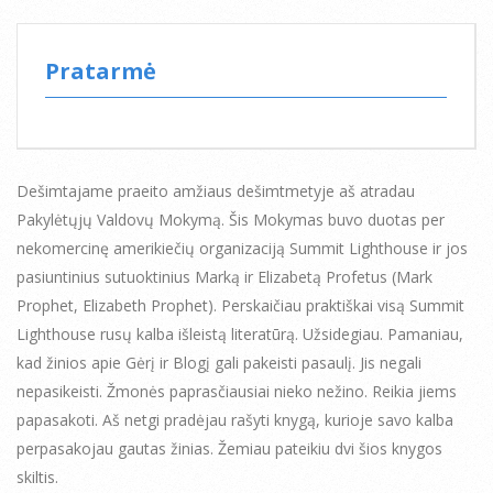
Pratarmė
Dešimtajame praeito amžiaus dešimtmetyje aš atradau
Pakylėtųjų Valdovų Mokymą. Šis Mokymas buvo duotas per
nekomercinę amerikiečių organizaciją Summit Lighthouse ir jos
pasiuntinius sutuoktinius Marką ir Elizabetą Profetus (Mark
Prophet, Elizabeth Prophet). Perskaičiau praktiškai visą Summit
Lighthouse rusų kalba išleistą literatūrą. Užsidegiau. Pamaniau,
kad žinios apie Gėrį ir Blogį gali pakeisti pasaulį. Jis negali
nepasikeisti. Žmonės paprasčiausiai nieko nežino. Reikia jiems
papasakoti. Aš netgi pradėjau rašyti knygą, kurioje savo kalba
perpasakojau gautas žinias. Žemiau pateikiu dvi šios knygos
skiltis.