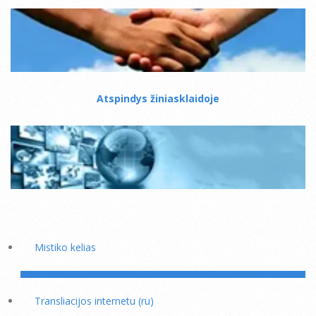
Atspindys žiniasklaidoje
Mistiko kelias
Transliacijos internetu (ru)