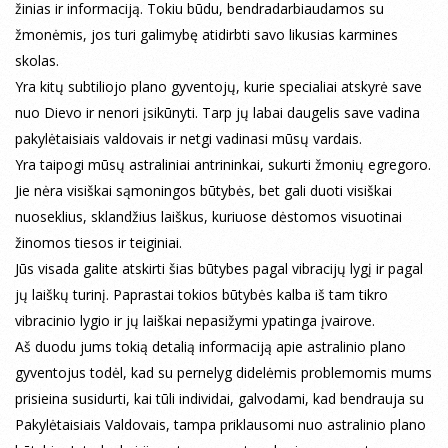
žinias ir informaciją. Tokiu būdu, bendradarbiaudamos su
žmonėmis, jos turi galimybę atidirbti savo likusias karmines
skolas.
Yra kitų subtiliojo plano gyventojų, kurie specialiai atskyrė save
nuo Dievo ir nenori įsikūnyti. Tarp jų labai daugelis save vadina
pakylėtaisiais valdovais ir netgi vadinasi mūsų vardais.
Yra taipogi mūsų astraliniai antrininkai, sukurti žmonių egregoro.
Jie nėra visiškai sąmoningos būtybės, bet gali duoti visiškai
nuoseklius, sklandžius laiškus, kuriuose dėstomos visuotinai
žinomos tiesos ir teiginiai.
Jūs visada galite atskirti šias būtybes pagal vibracijų lygį ir pagal
jų laiškų turinį. Paprastai tokios būtybės kalba iš tam tikro
vibracinio lygio ir jų laiškai nepasižymi ypatinga įvairove.
Aš duodu jums tokią detalią informaciją apie astralinio plano
gyventojus todėl, kad su pernelyg didelėmis problemomis mums
prisieina susidurti, kai tūli individai, galvodami, kad bendrauja su
Pakylėtaisiais Valdovais, tampa priklausomi nuo astralinio plano