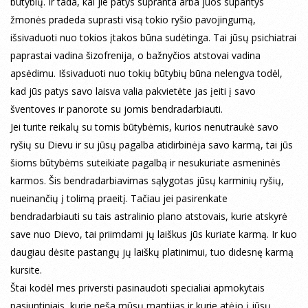
būtybių. Ir tada, kai jie patys supranta arba juos supantys
žmonės pradeda suprasti visą tokio ryšio pavojingumą,
išsivaduoti nuo tokios įtakos būna sudėtinga. Tai jūsų psichiatrai
paprastai vadina šizofrenija, o bažnyčios atstovai vadina
apsėdimu. Išsivaduoti nuo tokių būtybių būna nelengva todėl,
kad jūs patys savo laisva valia pakvietėte jas įeiti į savo
šventoves ir panorote su jomis bendradarbiauti.
Jei turite reikalų su tomis būtybėmis, kurios nenutraukė savo
ryšių su Dievu ir su jūsų pagalba atidirbinėja savo karmą, tai jūs
šioms būtybėms suteikiate pagalbą ir nesukuriate asmeninės
karmos. Šis bendradarbiavimas sąlygotas jūsų karminių ryšių,
nueinančių į tolimą praeitį. Tačiau jei pasirenkate
bendradarbiauti su tais astralinio plano atstovais, kurie atskyrė
save nuo Dievo, tai priimdami jų laiškus jūs kuriate karmą. Ir kuo
daugiau dėsite pastangų jų laiškų platinimui, tuo didesnę karmą
kursite.
Štai kodėl mes priversti pasinaudoti specialiai apmokytais
pasiuntiniais, kurie neša mūsų mantijas ir kurie atėjo į jūsų