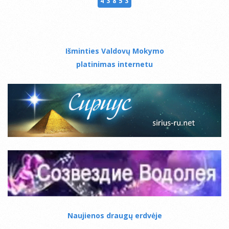
43853
Išminties Valdovų Mokymo
platinimas internetu
Naujienos draugų erdvėje