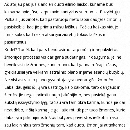
Aš atėjau pas jus šiandien duoti eilinio laiško, kuriame bus
kalbama apie jūsų tarpusavio santykius su mumis, Pakylėtųjų
Pulkais. Jūs žinote, kad pastaruoju metu labai daugelis žmonių
pasiskelbia, kad jie priima mūsų laiškus. Tačiau kažkas viduje
jums sako, kad reikia atsargiai žiūrėti į tokius laiškus ir
pasiuntinius.
Kodėl? Todėl, kad pats bendravimo tarp mūsų ir nepakylėtos
žmonijos procesas vis dar gana sudėtingas. Ir dauguma, jei ne
beveik visi tie žmonės, kurie mano, kad gauna mūsų laiškus,
greičiausiai yra veikiami astralinio plano ir jame esančių būtybių.
Ne visi astralinio plano gyventojai yra nedraugiški žmonėms.
Labai daugelis iš jų yra užstrigę, kaip sakoma, tarp dangaus ir
žemės. Jie negali priimti naujo įsikūnijimo, nes pasiekė gana
aukštą išsivystymo lygį, tačiau yra tam tikra karma, kurios jie dar
neatidirbo, ir šią karmą jie gali atidirbti tik per tuos žmones, kurie
dabar yra įsikūnijime. Ir šios būtybės priverstos ieškoti ir rasti
sau laidininkus tarp žmonių tam, kad duotų žmonijai atitinkamas