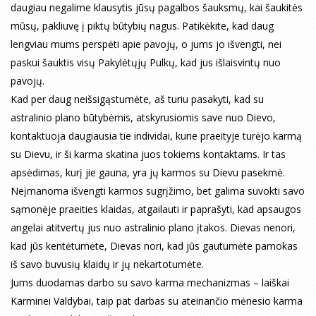
daugiau negalime klausytis jūsų pagalbos šauksmų, kai šaukitės
mūsų, pakliuvę į piktų būtybių nagus. Patikėkite, kad daug
lengviau mums perspėti apie pavojų, o jums jo išvengti, nei
paskui šauktis visų Pakylėtųjų Pulkų, kad jus išlaisvintų nuo
pavojų.
Kad per daug neišsigąstumėte, aš turiu pasakyti, kad su
astralinio plano būtybėmis, atskyrusiomis save nuo Dievo,
kontaktuoja daugiausia tie individai, kurie praeityje turėjo karmą
su Dievu, ir ši karma skatina juos tokiems kontaktams. Ir tas
apsėdimas, kurį jie gauna, yra jų karmos su Dievu pasekmė.
Neįmanoma išvengti karmos sugrįžimo, bet galima suvokti savo
sąmonėje praeities klaidas, atgailauti ir paprašyti, kad apsaugos
angelai atitvertų jus nuo astralinio plano įtakos. Dievas nenori,
kad jūs kentėtumėte, Dievas nori, kad jūs gautumėte pamokas
iš savo buvusių klaidų ir jų nekartotumėte.
Jums duodamas darbo su savo karma mechanizmas – laiškai
Karminei Valdybai, taip pat darbas su ateinančio mėnesio karma