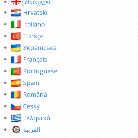
ქართული
Hrvatski
Italiano
Türkçe
Українська
Français
Portuguese
Spain
Română
Ceský
Ελληνικά
العربية