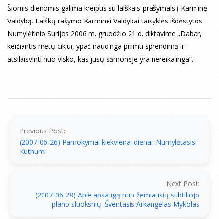
Šiomis dienomis galima kreiptis su laiškais-prašymais į Karminę
Valdybą. Laiškų rašymo Karminei Valdybai taisyklės išdėstytos
Numylėtinio Surijos 2006 m. gruodžio 21 d. diktavime „Dabar,
keičiantis metų ciklui, ypač naudinga priimti sprendimą ir
atsilaisvinti nuo visko, kas jūsų sąmonėje yra nereikalinga“.
2007-
06-
27
Previous Post:
(2007-06-26) Pamokymai kiekvienai dienai. Numylėtasis
Kuthumi
Next Post:
(2007-06-28) Apie apsaugą nuo žemiausių subtiliojo
plano sluoksnių. Šventasis Arkangelas Mykolas