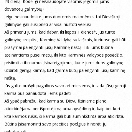
23 dieną. Kodėl gi neišnaudojate visomis jėgomis jums
dovanotų galimybių?
Jeigu nesinaudosite jums duotomis malonėmis, tai Dieviškoji
galimybė gali susilpnėti ar visai nustoti veikusi.
Aš primenu jums, kad dabar, iki liepos 1 dienos*, jūs turite
galimybę kreiptis į Karminę Valdybą su laiškais, kuriuose gali būti
prašymai palengvinti jūsų Karminę naštą. Tik jums būtina
ateinantiems pusei metų, iki kito Karminės Valdybos posėdžio,
prisiimti atitinkamus įsipareigojimus, kurie jums duos galimybę
uždirbti gerąją karmą, kad galima būtų palengvinti jūsų karminę
naštą.
Jūs galite prašyti pagalbos savo artimiesiems, ir tada jūsų geroji
karma bus panaudota jiems padėti.
Aš ypač pabrėžiu, kad karma su Dievu fiziniame plane
atidirbinėjama per išprotėjimą arba apsėdimą ir, kaip bet kuri
kita karmos rūšis, ši karma gali būti suminkštinta arba atidirbta.
Būtina įsisąmoninti savo praeities poelgius ir norėti jų
nebekartoti.