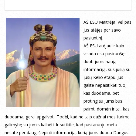
AŠ ESU Maitrėja, vėl pas
jus atėjęs per savo
pasiuntinį.
AŠ ESU atėjau ir kaip
visada esu pasiruošęs
duoti jums naują
informaciją, susijusią su
jūsų Kelio etapu. Jūs
galite nepasitikėti tuo,
kas duodama, bet
protingiau jums bus
paimti domėn ir tai, kas
duodama, gerai apgalvoti. Todėl, kad ne taip dažnai mes turime
galimybę su jumis kalbėti. Ir sutikite, kad pastaruoju metu
nesate per daug išlepinti informacija, kurią jums duoda Dangus.