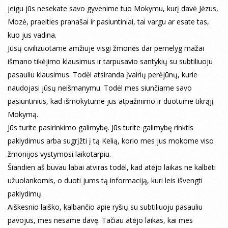
jeigu jūs nesekate savo gyvenime tuo Mokymu, kurį davė Jėzus,
Mozė, praeities pranašai ir pasiuntiniai, tai vargu ar esate tas,
kuo jus vadina.
Jūsų civilizuotame amžiuje visgi žmonės dar pernelyg mažai
išmano tikėjimo klausimus ir tarpusavio santykių su subtiliuoju
pasauliu klausimus. Todėl atsiranda įvairių perėjūnų, kurie
naudojasi jūsų neišmanymu. Todėl mes siunčiame savo
pasiuntinius, kad išmokytume jus atpažinimo ir duotume tikrąjį
Mokymą.
Jūs turite pasirinkimo galimybę. Jūs turite galimybę rinktis
paklydimus arba sugrįžti į tą Kelią, korio mes jus mokome viso
žmonijos vystymosi laikotarpiu.
Šiandien aš buvau labai atviras todėl, kad atėjo laikas ne kalbėti
užuolankomis, o duoti jums tą informaciją, kuri leis išvengti
paklydimų.
Aiškesnio laiško, kalbančio apie ryšių su subtiliuoju pasauliu
pavojus, mes nesame davę. Tačiau atėjo laikas, kai mes