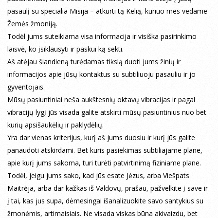
pasaulį su specialia Misija – atkurti tą Kelią, kuriuo mes vedame
Žemės žmoniją.
Todėl jums suteikiama visa informacija ir visiška pasirinkimo
laisvė, ko įsiklausyti ir paskui ką sekti.
Aš atėjau šiandieną turėdamas tikslą duoti jums žinių ir
informacijos apie jūsų kontaktus su subtiliuoju pasauliu ir jo
gyventojais.
Mūsų pasiuntiniai neša aukštesnių oktavų vibracijas ir pagal
vibracijų lygį jūs visada galite atskirti mūsų pasiuntinius nuo bet
kurių apsišaukėlių ir paklydėlių.
Yra dar vienas kriterijus, kurį aš jums duosiu ir kurį jūs galite
panaudoti atskirdami. Bet kuris pasiekimas subtiliajame plane,
apie kurį jums sakoma, turi turėti patvirtinimą fiziniame plane.
Todėl, jeigu jums sako, kad jūs esate Jėzus, arba Viešpats
Maitrėja, arba dar kažkas iš Valdovų, prašau, pažvelkite į save ir
į tai, kas jus supa, dėmesingai išanalizuokite savo santykius su
žmonėmis, artimaisiais. Ne visada viskas būna akivaizdu, bet