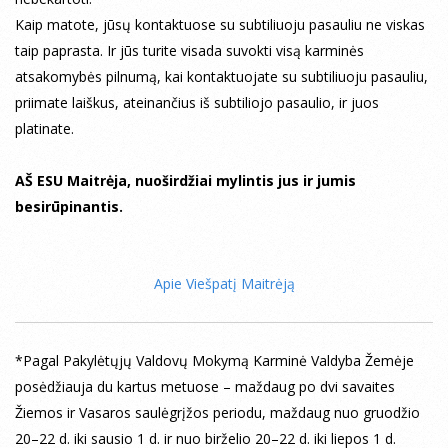
Kaip matote, jūsų kontaktuose su subtiliuoju pasauliu ne viskas
taip paprasta. Ir jūs turite visada suvokti visą karminės
atsakomybės pilnumą, kai kontaktuojate su subtiliuoju pasauliu,
priimate laiškus, ateinančius iš subtiliojo pasaulio, ir juos
platinate.
AŠ ESU Maitrėja, nuoširdžiai mylintis jus ir jumis
besirūpinantis.
Apie Viešpatį Maitrėją
*Pagal Pakylėtųjų Valdovų Mokymą Karminė Valdyba Žemėje
posėdžiauja du kartus metuose – maždaug po dvi savaites
Žiemos ir Vasaros saulėgrįžos periodu, maždaug nuo gruodžio
20–22 d. iki sausio 1 d. ir nuo birželio 20–22 d. iki liepos 1 d.