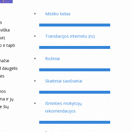
Mistiko kelias
ės
eviška
Transliacijos internetu (ru)
urį
 ir tapti
Rožiniai
mažai
d daugelis
nės
Skaitiniai savišvietai
šios
ma ir jų
Išminties mokytojų
e šių
rekomendacijos