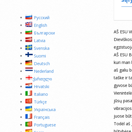
Pусский
English
AŠ ESU V
Български
Dieviškos
Latvia
egzistuoj
Svenska
AŠ ESU Bu
Suomi
kuri man 
Deutsch
aš galiu 
Nederland
taške ir t
ქართული
gyvose b
Hrvatski
Vienintelė
Italiano
jūsų pasau
Türkçe
vibracijo
Українська
juose būti
Français
Todėl aš 
Portuguese
būtybėse