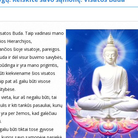
isatos Buda. Taip vadinasi mano
ios Hierarchijos,
ančios šioje visatoje, pareigos.
da ir dėl visur buvimo savybės,
būdinga ir yra mano prigimtis,
būti kiekviename šios visatos
aip pat aš galiu būti visose
ūtybėse.
 vieta, kur aš negaliu būti, tai
lis ir kiti tankūs pasauliai, kurių
s yra per žemos, kad galėčiau
.
galiu būti tiktai tose gyvose
, kurios savo sąmonėje pasiekė