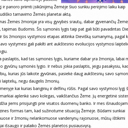
į ir panoro priimti įsikūnijimą Žemėje šiuo sunkiu perėjimo laiku kaip
udiško tarnavimo Žemės planetai aktą.
anas Žemės žmonijai yra visų gyvybės srautų, dabar gyvenančių Žem
, tapimas Budomis. Šis sąmonės lygis taip pat gali būti pavadintas Di
r šis žmonijos vystymosi etapas atitinka Dievišką sumanymą, pagal k
vo vystymesi gali pakilti ant aukštesnio evoliucijos vystymosi laiptelio
giu.
a paslaptis, kad tas sąmonės lygis, kuriame dabar yra žmonija, labai 
nuo gyvūnų sąmonės lygio. Ir nebus jokia paslaptis, jeigu pasakysiu, ka
bių, kurias jūs laikote gyvūnais, pasiekė daug aukštesnių savo sąmo
 laiptelių, negu daugelis žmonių.
omenyje kai kurias banginių ir delfinų rūšis. Pagal savo vystymosi lygį 
markiai aplenkė savo kolegas, vaikštančius Žeme. Jų energetinė siste
idžia jiems prisijungti prie visatos duomenų banko. Ir mes išnaudojam
izines formas tam, kad sužinotume situaciją Žemėje. Būdami sunkiai
muose ir žmonių nelankomuose vandenynų rajonuose, mūsų ištikimi
ai išsaugo ir palaiko Žemės planetos pusiausvyrą.