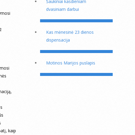
Šaukiniai kasdieniam
dvasiniam darbui
tymosi
ę
Kas mėnesinė 23 dienos
dispensacija
Motinos Marijos puslapis
ymosi
inės
maciją,
ės
ūs
s
atį, kaip