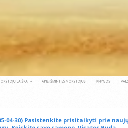
MOKYTOJŲ LAIŠKAI
APIE IŠMINTIES MOKYTOJUS
KNYGOS
VAI
05-04-30) Pasistenkite prisitaikyti prie nauj
ygų. Keiskite savo sąmonę. Visatos Buda