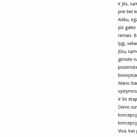
ir jūs, są
prie bet k
Aišku, eg
jūs galit
rėmais. B
lygį, vėli
Jūsų sąmo
gimsite n
prisiimsi
besivyst
Mano šian
vystymosi
Ir šis eta
Dievo sum
koncepcij
koncepcij
Visa, kas 