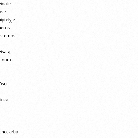
einate
ose.
iptelyje
anetos
sistemos
isatą,
o noru
ą
jūsų
tinka
,
lano, arba