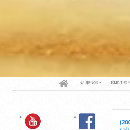
Secondary
NAUJIENOS
IŠMINTIES 
Navigation
Menu
(20
sąl