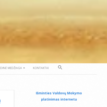
ZDINĖ MEDŽIAGA
KONTAKTAI
Išminties Valdovų Mokymo
platinimas internetu
ų