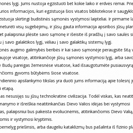
monės lygį. Jums nustoja egzistuoti bet kokie laiko ir erdvės rėmai. Pri
urios informacijos, kuri egzistuoja šios visatos bibliotekose ir saugykl
zistuoja skirtingi budistinės sąmonės vystymosi laipteliai. Ir pirmame la
e neturėti visų sugebėjimų, ir jūsų gauta informacija apsiribos jūsų pl
et palaipsniui plėsite savo sąmonę ir išeisite iš pradžių į savo saulės 
au į savo galaktikos lygį, vėliau į savo galaktikų sistemų lygį.
nės augimo galimybės beribės ir kai savo sąmonėje peraugsite šitą v
aujoje visatoje, atitinkančioje jūsų sąmonės vystymosi lygį, arba sav
te Budų pareigas žemesnėse visatose, kad išsaugotumėte pusiausvyr
ančioms gyvoms būtybėms šiose visatose.
dieninio apsilankymo tikslas yra duoti jums informaciją apie tolesnį 
 etapą.
pas nesusijęs su jūsų technokratine civilizacija. Todėl viskas, kas neati
anymo ir išreiškia neatitinkančias Dievo Valios idėjas bei vystymosi
as, palaipsniui bus pakeista evoliucinėmis, atitinkančiomis Dievo Valią
omis ir vystymosi kryptimis.
pernelyg priešinsis, arba daugeliu kataklizmų bus pašalinta iš fizinio p