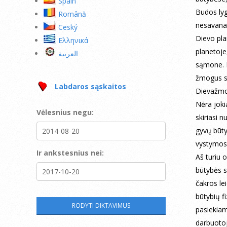
Spain
Budos lyg
Română
nesavana
Ceský
Dievo pl
Ελληνικά
planetoje
العربية
sąmone. I
žmogus sa
Labdaros sąskaitos
Dievažmo
Nėra joki
Vėlesnius negu:
skiriasi 
gyvų būty
vystymosi
Ir ankstesnius nei:
Aš turiu 
būtybės s
čakros le
būtybių f
pasiekia
darbuotoj