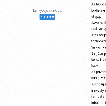
Aš tikiuo
Lankytojų skaičius:
budistine
etapą.
43860
Savo neiš
civilizaciją
Ir aš atė
technokra
Viskas, k
Be jūsų p
keliu. Ir
bazės.
Aš priver
kuri jums
Jūs prisi
išsivysty
tampate Di
informaci