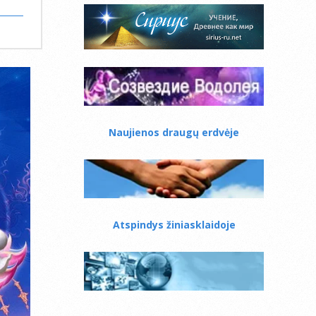
Naujienos draugų erdvėje
Atspindys žiniasklaidoje