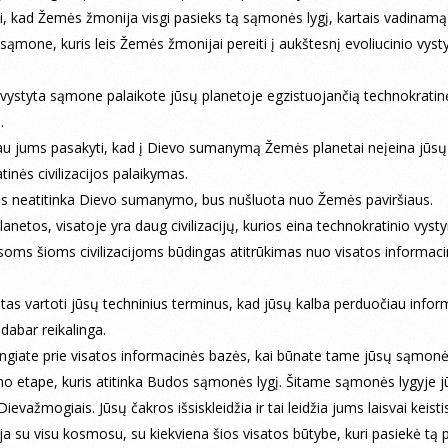
si, kad Žemės žmonija visgi pasieks tą sąmonės lygį, kartais vadinamą
 sąmone, kuris leis Žemės žmonijai pereiti į aukštesnį evoliucinio vys
vystyta sąmone palaikote jūsų planetoje egzistuojančią technokratin
.
jau jums pasakyti, kad į Dievo sumanymą Žemės planetai neįeina jūsų
tinės civilizacijos palaikymas.
as neatitinka Dievo sumanymo, bus nušluota nuo Žemės paviršiaus.
lanetos, visatoje yra daug civilizacijų, kurios eina technokratinio vyst
 visoms šioms civilizacijoms būdingas atitrūkimas nuo visatos informac
stas vartoti jūsų techninius terminus, kad jūsų kalba perduočiau infor
 dabar reikalinga.
jungiate prie visatos informacinės bazės, kai būnate tame jūsų sąmon
mo etape, kuris atitinka Budos sąmonės lygį. Šitame sąmonės lygyje j
evažmogiais. Jūsų čakros išsiskleidžia ir tai leidžia jums laisvai keisti
ja su visu kosmosu, su kiekviena šios visatos būtybe, kuri pasiekė tą p