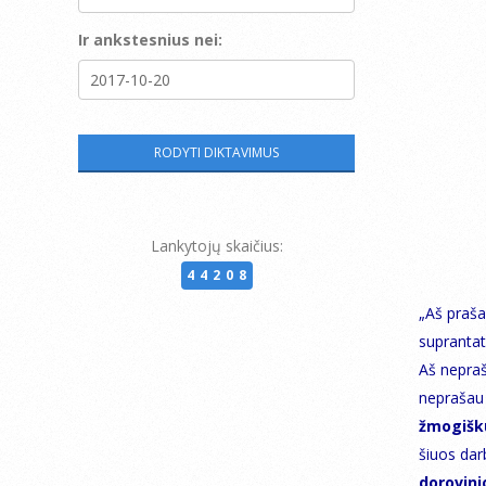
Ir ankstesnius nei:
Lankytojų skaičius:
44208
„Aš prašau
suprantat
Aš nepraš
neprašau 
žmogišk
šiuos da
dorovini