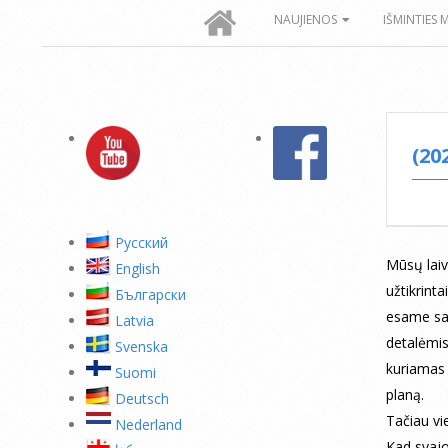
Secondary
NAUJIENOS
IŠMINTIES 
Navigation
Menu
(20
Pусский
Mūsų laiv
English
užtikrinta
Български
esame sav
Latvia
detalėmis
Svenska
kuriamas v
Suomi
planą.
Deutsch
Tačiau vi
Nederland
Kad svajon