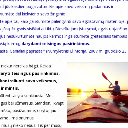
ad jūs kasdien pagalvotumėte apie savo veiksmų padarinius ir
tumėte dėl kiekvieno savo žingsnio.
te apie tai, kaip galėtumėte palengvinti savo egzistavimą materijoje, 
s jūsų žingsnis visiškai atitiktų Dieviškajam Įstatymui, egzistuojančiam
 Jūs nesukurtumėte naujos karmos ir galėtumėte greitesniais tempais a
usią karmą,
darydami teisingus pasirinkimus.
asta! Genialiai paprasta!” (Numylėtinis El Morija, 2007 m. gruodžio 23 
niekur nereikia bėgti. Reikia
daryti teisingus pasirinkimus,
kontroliuoti savo veiksmus,
ir mintis.
tent tai yra sunkiausia. Mes
gūs bei užmaršūs. Šiandien, įkvėpti
aiško, pasižadame, o rytoj jau
giame į malonumus.
e mūsų nieko nebus. Tik per mūsų