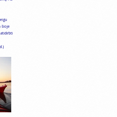
jeigu
 šioje
tidirbti
d.)