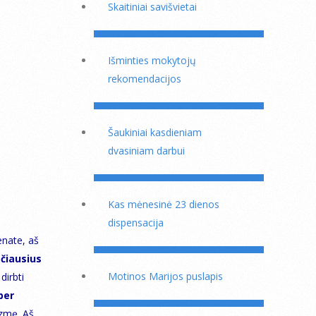
Skaitiniai savišvietai
Išminties mokytojų
rekomendacijos
Šaukiniai kasdieniam
dvasiniam darbui
Kas mėnesinė 23 dienos
dispensacija
enate, aš
sčiausius
Motinos Marijos puslapis
dirbti
per
izmę. Aš