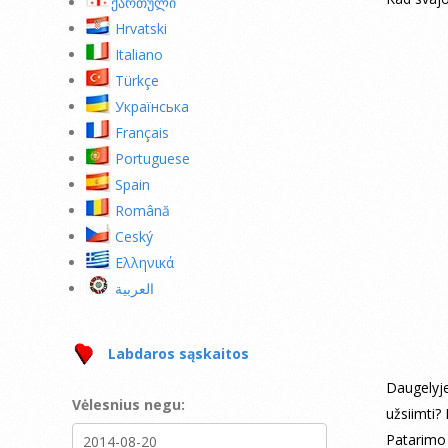
ქართული
Hrvatski
Italiano
Türkçe
Українська
Français
Portuguese
Spain
Română
Ceský
Ελληνικά
العربية
Labdaros sąskaitos
Daugelyje
Vėlesnius negu:
užsiimti? 
Patarimo 