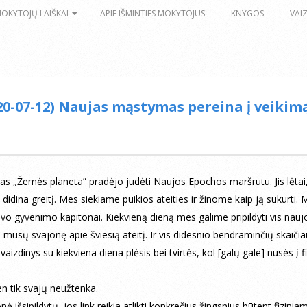
MOKYTOJŲ LAIŠKAI
APIE IŠMINTIES MOKYTOJUS
KNYGOS
VAI
20-07-12) Naujas mąstymas pereina į veikim
as „Žemės planeta” pradėjo judėti Naujos Epochos maršrutu. Jis lėtai
i didina greitį. Mes siekiame puikios ateities ir žinome kaip ją sukurti.
o gyvenimo kapitonai. Kiekvieną dieną mes galime pripildyti vis nau
 mūsų svajonę apie šviesią ateitį. Ir vis didesnio bendraminčių skaiči
aizdinys su kiekviena diena plėsis bei tvirtės, kol [galų gale] nusės į fi
en tik svajų neužtenka.
ė išsipildytų, jos link reikia atlikti konkrečius žingsnius būtent fizinia