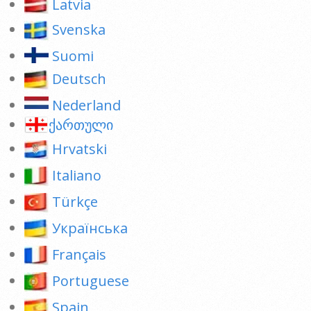
Latvia
Svenska
Suomi
Deutsch
Nederland
ქართული
Hrvatski
Italiano
Türkçe
Українська
Français
Portuguese
Spain