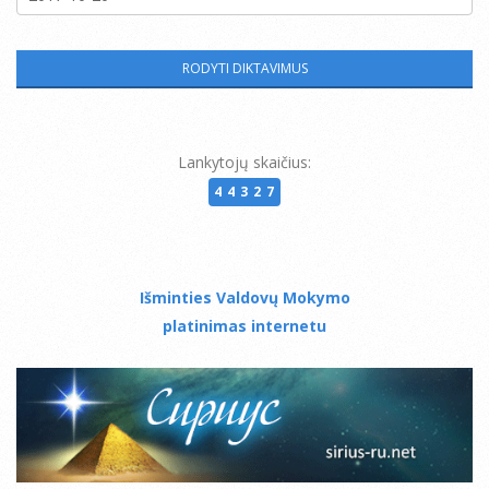
Lankytojų skaičius:
44327
Išminties Valdovų Mokymo
platinimas internetu