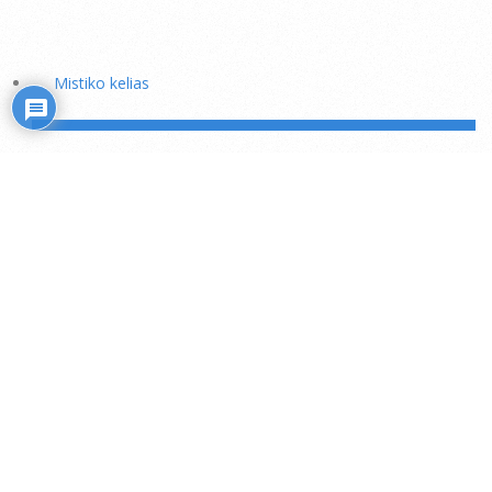
Mistiko kelias
Transliacijos internetu (ru)
Rožiniai
Skaitiniai savišvietai
Išminties mokytojų rekomendacijos