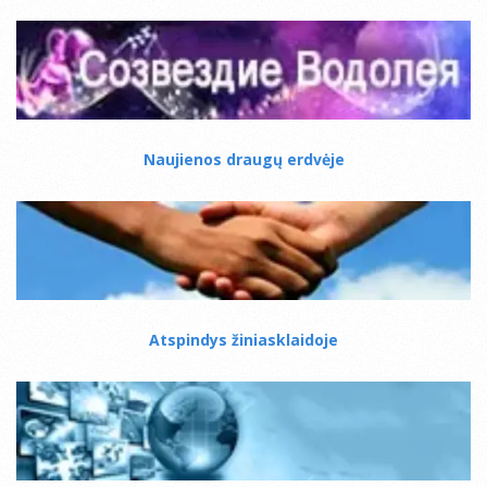
Naujienos draugų erdvėje
Atspindys žiniasklaidoje