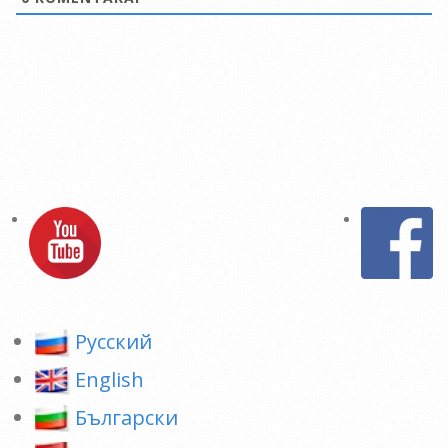
Pусский
English
Български