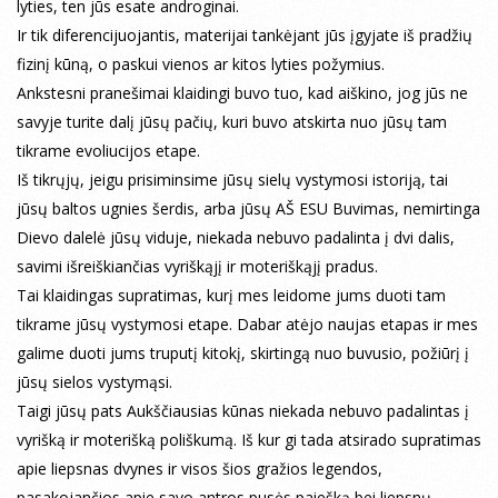
lyties, ten jūs esate androginai.
Ir tik diferencijuojantis, materijai tankėjant jūs įgyjate iš pradžių
fizinį kūną, o paskui vienos ar kitos lyties požymius.
Ankstesni pranešimai klaidingi buvo tuo, kad aiškino, jog jūs ne
savyje turite dalį jūsų pačių, kuri buvo atskirta nuo jūsų tam
tikrame evoliucijos etape.
Iš tikrųjų, jeigu prisiminsime jūsų sielų vystymosi istoriją, tai
jūsų baltos ugnies šerdis, arba jūsų AŠ ESU Buvimas, nemirtinga
Dievo dalelė jūsų viduje, niekada nebuvo padalinta į dvi dalis,
savimi išreiškiančias vyriškąjį ir moteriškąjį pradus.
Tai klaidingas supratimas, kurį mes leidome jums duoti tam
tikrame jūsų vystymosi etape. Dabar atėjo naujas etapas ir mes
galime duoti jums truputį kitokį, skirtingą nuo buvusio, požiūrį į
jūsų sielos vystymąsi.
Taigi jūsų pats Aukščiausias kūnas niekada nebuvo padalintas į
vyrišką ir moterišką poliškumą. Iš kur gi tada atsirado supratimas
apie liepsnas dvynes ir visos šios gražios legendos,
pasakojančios apie savo antros pusės paiešką bei liepsnų