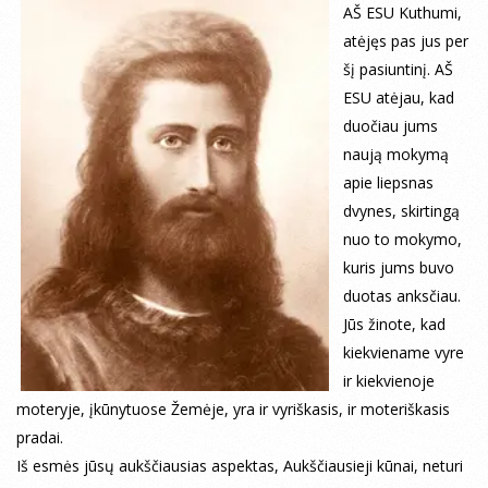
AŠ ESU Kuthumi,
atėjęs pas jus per
šį pasiuntinį. AŠ
ESU atėjau, kad
duočiau jums
naują mokymą
apie liepsnas
dvynes, skirtingą
nuo to mokymo,
kuris jums buvo
duotas anksčiau.
Jūs žinote, kad
kiekviename vyre
ir kiekvienoje
moteryje, įkūnytuose Žemėje, yra ir vyriškasis, ir moteriškasis
pradai.
Iš esmės jūsų aukščiausias aspektas, Aukščiausieji kūnai, neturi