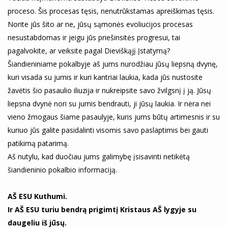
proceso. Šis procesas tęsis, nenutrūkstamas apreiškimas tęsis.
Norite jūs šito ar ne, jūsų sąmonės evoliucijos procesas
nesustabdomas ir jeigu jūs priešinsitės progresui, tai
pagalvokite, ar veiksite pagal Dieviškąjį Įstatymą?
Šiandieniniame pokalbyje aš jums nurodžiau jūsų liepsną dvynę,
kuri visada su jumis ir kuri kantriai laukia, kada jūs nustosite
žavėtis šio pasaulio iliuzija ir nukreipsite savo žvilgsnį į ją. Jūsų
liepsna dvynė nori su jumis bendrauti, ji jūsų laukia. Ir nėra nei
vieno žmogaus šiame pasaulyje, kuris jums būtų artimesnis ir su
kuriuo jūs galite pasidalinti visomis savo paslaptimis bei gauti
patikimą patarimą.
Aš nutylu, kad duočiau jums galimybę įsisavinti netikėtą
šiandieninio pokalbio informaciją.
AŠ ESU Kuthumi.
Ir AŠ ESU turiu bendrą prigimtį Kristaus AŠ lygyje su
daugeliu iš jūsų.