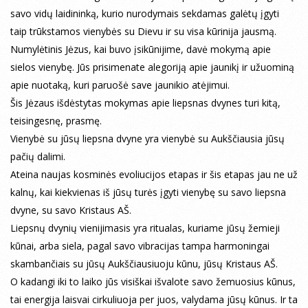
savo vidų laidininką, kurio nurodymais sekdamas galėtų įgyti
taip trūkstamos vienybės su Dievu ir su visa kūrinija jausmą.
Numylėtinis Jėzus, kai buvo įsikūnijime, davė mokymą apie
sielos vienybę. Jūs prisimenate alegoriją apie jaunikį ir užuominą
apie nuotaką, kuri paruošė save jaunikio atėjimui.
Šis Jėzaus išdėstytas mokymas apie liepsnas dvynes turi kitą,
teisingesnę, prasmę.
Vienybė su jūsų liepsna dvyne yra vienybė su Aukščiausia jūsų
pačių dalimi.
Ateina naujas kosminės evoliucijos etapas ir šis etapas jau ne už
kalnų, kai kiekvienas iš jūsų turės įgyti vienybę su savo liepsna
dvyne, su savo Kristaus AŠ.
Liepsnų dvynių vienijimasis yra ritualas, kuriame jūsų žemieji
kūnai, arba siela, pagal savo vibracijas tampa harmoningai
skambančiais su jūsų Aukščiausiuoju kūnu, jūsų Kristaus AŠ.
O kadangi iki to laiko jūs visiškai išvalote savo žemuosius kūnus,
tai energija laisvai cirkuliuoja per juos, valydama jūsų kūnus. Ir ta