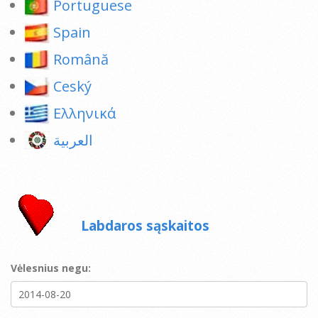
Portuguese
Spain
Română
Ceský
Ελληνικά
العربية
Labdaros sąskaitos
Vėlesnius negu: