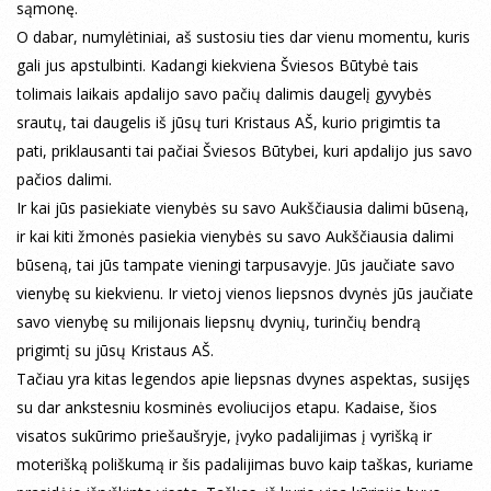
sąmonę.
O dabar, numylėtiniai, aš sustosiu ties dar vienu momentu, kuris
gali jus apstulbinti. Kadangi kiekviena Šviesos Būtybė tais
tolimais laikais apdalijo savo pačių dalimis daugelį gyvybės
srautų, tai daugelis iš jūsų turi Kristaus AŠ, kurio prigimtis ta
pati, priklausanti tai pačiai Šviesos Būtybei, kuri apdalijo jus savo
pačios dalimi.
Ir kai jūs pasiekiate vienybės su savo Aukščiausia dalimi būseną,
ir kai kiti žmonės pasiekia vienybės su savo Aukščiausia dalimi
būseną, tai jūs tampate vieningi tarpusavyje. Jūs jaučiate savo
vienybę su kiekvienu. Ir vietoj vienos liepsnos dvynės jūs jaučiate
savo vienybę su milijonais liepsnų dvynių, turinčių bendrą
prigimtį su jūsų Kristaus AŠ.
Tačiau yra kitas legendos apie liepsnas dvynes aspektas, susijęs
su dar ankstesniu kosminės evoliucijos etapu. Kadaise, šios
visatos sukūrimo priešaušryje, įvyko padalijimas į vyrišką ir
moterišką poliškumą ir šis padalijimas buvo kaip taškas, kuriame