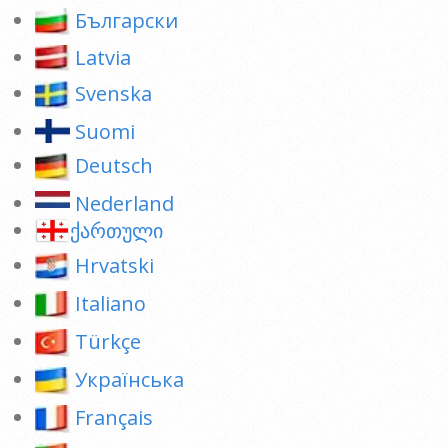
Български
Latvia
Svenska
Suomi
Deutsch
Nederland
ქართული
Hrvatski
Italiano
Türkçe
Українська
Français