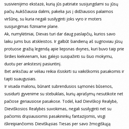
susivienijimo ekstazė, kurią jūs patiriate susijungdami su jūsų
pačių Aukščiausia dalimi, pakelia jus į didžiausios palaimos
viršūnę, su kuria negali susilyginti joks vyro ir moters
susijungimas fiziniame plane.
Ak, numylėtiniai, Dievas turi dar daug paslapčių, kurios savo
laiku jums bus atskleistos. Ir galbūt šiandieną aš sugrioviau jūsų
protuose gražią legendą apie liepsnas dvynes, kuri buvo taip prie
širdies kiekvienam, kas galėjo susipažinti su šiuo mokymu,
duotu per ankstesnį pasiuntinį.
Bet anksčiau ar vėliau reikia išsiskirti su vaikiškomis pasakomis ir
tapti suaugusiais.
Ir visada malonu, būnant subrendusios sąmonės būsenos,
susidurti gyvenime su stebuklais, kurių aprašymų nesutikote net
pačiose geriausiose pasakose. Todėl, kad Dieviškoji Realybė,
Dieviškosios Realybės suvokimas, negali susilyginti net su
pačiomis drąsiausiomis pasakininkų fantazijomis, visgi
iškreipiančiomis Dieviškąsias Tiesas per savo žmogiškąją