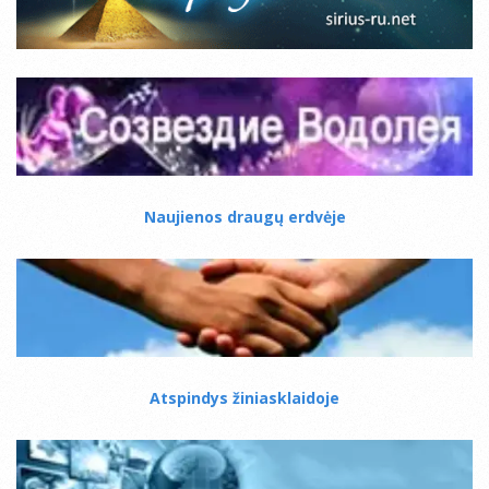
Naujienos draugų erdvėje
Atspindys žiniasklaidoje