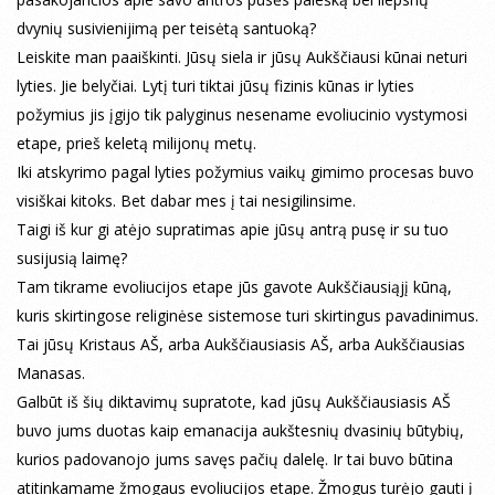
dvynių susivienijimą per teisėtą santuoką?
Leiskite man paaiškinti. Jūsų siela ir jūsų Aukščiausi kūnai neturi
lyties. Jie belyčiai. Lytį turi tiktai jūsų fizinis kūnas ir lyties
požymius jis įgijo tik palyginus nesename evoliucinio vystymosi
etape, prieš keletą milijonų metų.
Iki atskyrimo pagal lyties požymius vaikų gimimo procesas buvo
visiškai kitoks. Bet dabar mes į tai nesigilinsime.
Taigi iš kur gi atėjo supratimas apie jūsų antrą pusę ir su tuo
susijusią laimę?
Tam tikrame evoliucijos etape jūs gavote Aukščiausiąjį kūną,
kuris skirtingose religinėse sistemose turi skirtingus pavadinimus.
Tai jūsų Kristaus AŠ, arba Aukščiausiasis AŠ, arba Aukščiausias
Manasas.
Galbūt iš šių diktavimų supratote, kad jūsų Aukščiausiasis AŠ
buvo jums duotas kaip emanacija aukštesnių dvasinių būtybių,
kurios padovanojo jums savęs pačių dalelę. Ir tai buvo būtina
atitinkamame žmogaus evoliucijos etape. Žmogus turėjo gauti į