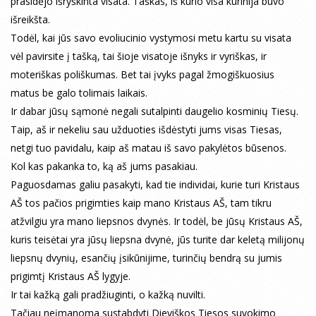
prasidėjo išryškinta visata. Taškas, iš kurio visa kūrinija buvo
išreikšta.
Todėl, kai jūs savo evoliucinio vystymosi metu kartu su visata
vėl pavirsite į tašką, tai šioje visatoje išnyks ir vyriškas, ir
moteriškas poliškumas. Bet tai įvyks pagal žmogiškuosius
matus be galo tolimais laikais.
Ir dabar jūsų sąmonė negali sutalpinti daugelio kosminių Tiesų.
Taip, aš ir nekeliu sau užduoties išdėstyti jums visas Tiesas,
netgi tuo pavidalu, kaip aš matau iš savo pakylėtos būsenos.
Kol kas pakanka to, ką aš jums pasakiau.
Paguosdamas galiu pasakyti, kad tie individai, kurie turi Kristaus
AŠ tos pačios prigimties kaip mano Kristaus AŠ, tam tikru
atžvilgiu yra mano liepsnos dvynės. Ir todėl, be jūsų Kristaus AŠ,
kuris teisėtai yra jūsų liepsna dvynė, jūs turite dar keletą milijonų
liepsnų dvynių, esančių įsikūnijime, turinčių bendrą su jumis
prigimtį Kristaus AŠ lygyje.
Ir tai kažką gali pradžiuginti, o kažką nuvilti.
Tačiau neįmanoma sustabdyti Dieviškos Tiesos suvokimo