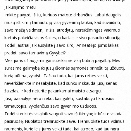
įsikūnijimo metu.
Imkite pavyzdį iš tų, kuriuos matote dirbančius. Labai daugelis
mūsų ištikimų tarnautojų visą gyvenimą laukia, kad suvaidintų
savo mažą vaidmenį. Ir šis, atrodytų, nereikšmingas vaidmuo
kartais pakeičia visos šalies, o kartais ir viso pasaulio situaciją.
Todėl jautriai įsiklausykite į savo širdį. Ar neatėjo jums laikas
pradėti savo tarnavimą Gyvybei?
Mes jums džiaugsmingai suteiksime visą būtiną pagalbą. Mes
surasime galimybę iki jūsų išorinės sąmonės prinešti tą užduotį,
kurią būtina įvykdyti. Tačiau tada, kai jums reikės veikti,
neverkšlenkite ir nesakykite, kad sunku ir skauda jūsų senas
žaizdas, ir kad neturite pakankamai maisto atsargų.
Jūsų pasaulyje nėra nieko, kas galėtų sustabdyti tikruosius
tarnautojus, vykdančius savo gyvenimo užduotis.
Todėl stenkitės visąlaik saugoti savo ištikimybę ir būkite visada
pasiruošę. Nuolatos treniruokite save. Treniruokite tuos vidinius
raumenis, kurie leis jums veikti tada, kai atrodo, kad jau nėra