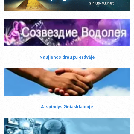
Naujienos draugų erdvėje
Atspindys žiniasklaidoje