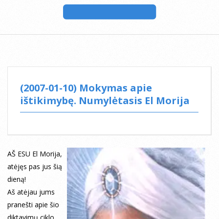
(2007-01-10) Mokymas apie
ištikimybę. Numylėtasis El Morija
AŠ ESU El Morija,
atėjęs pas jus šią
dieną!
Aš atėjau jums
pranešti apie šio
diktavimų ciklo,