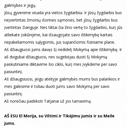
galimybės ir jėgų.
Jūsų gyvenime visada yra vietos žygdarbiui. Ir jūsų žygdarbis bus
neįvertintas žmonių išorinės sąmonės, bet jūsų žygdarbis bus
įvertintas Danguje. Nes tiktai čia žino vertę to žygdarbio, kurį jūs
atliekate įsikūnijime, kai išsaugojate savo ištikimybę kartais
nepakeliamomis sąlygomis, jus supančiomis fiziniame plane.
Aš džiaugiuosi jums davęs šį nedidelį Mokymą apie ištikimybę. Ir
aš dvigubai džiaugiuosi, nes sugebėjau duoti šį Mokymą
paskutiniame diktavime šio ciklo, kurį mes įvykdėme per savo
pasiuntinį.
Aš džiaugsiuosi, jeigu ateityje galimybės mums bus palankios ir
mes galėsime ir toliau duoti jums savo Mokymą per savo
pasiuntinį.
Aš norėčiau padėkoti Tatjanai už jos tarnavimą.
AŠ ESU El Morija, su Viltimi ir Tikėjimu jumis ir su Meile
jums.