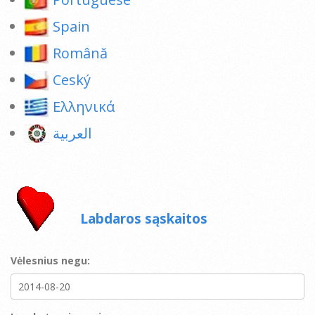
Spain
Română
Ceský
Ελληνικά
العربية
Labdaros sąskaitos
Vėlesnius negu: