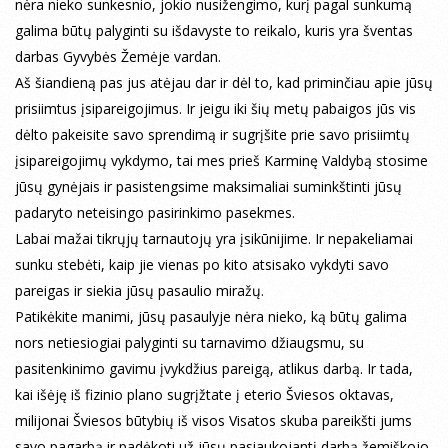
nėra nieko sunkesnio, jokio nusižengimo, kurį pagal sunkumą
galima būtų palyginti su išdavyste to reikalo, kuris yra šventas
darbas Gyvybės Žemėje vardan.
Aš šiandieną pas jus atėjau dar ir dėl to, kad priminčiau apie jūsų
prisiimtus įsipareigojimus. Ir jeigu iki šių metų pabaigos jūs vis
dėlto pakeisite savo sprendimą ir sugrįšite prie savo prisiimtų
įsipareigojimų vykdymo, tai mes prieš Karminę Valdybą stosime
jūsų gynėjais ir pasistengsime maksimaliai suminkštinti jūsų
padaryto neteisingo pasirinkimo pasekmes.
Labai mažai tikrųjų tarnautojų yra įsikūnijime. Ir nepakeliamai
sunku stebėti, kaip jie vienas po kito atsisako vykdyti savo
pareigas ir siekia jūsų pasaulio miražų.
Patikėkite manimi, jūsų pasaulyje nėra nieko, ką būtų galima
nors netiesiogiai palyginti su tarnavimo džiaugsmu, su
pasitenkinimo gavimu įvykdžius pareigą, atlikus darbą. Ir tada,
kai išėję iš fizinio plano sugrįžtate į eterio Šviesos oktavas,
milijonai Šviesos būtybių iš visos Visatos skuba pareikšti jums
savo pagarbą ir padėkoti už jūsų pasiaukojantį darbą žemiškojo