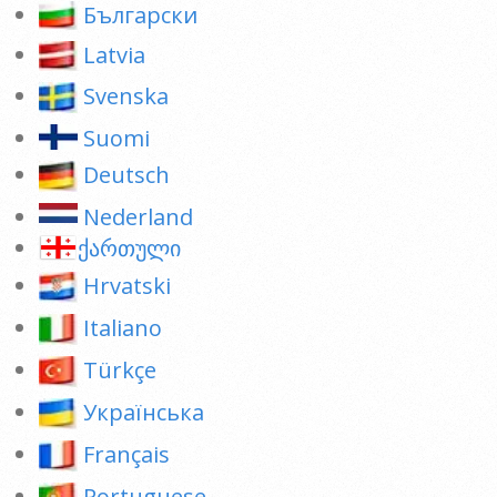
Български
Latvia
Svenska
Suomi
Deutsch
Nederland
ქართული
Hrvatski
Italiano
Türkçe
Українська
Français
Portuguese