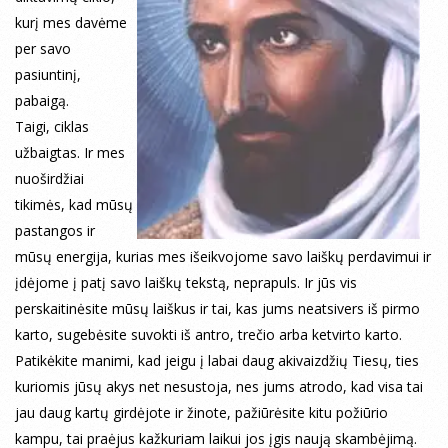
kurį mes davėme
per savo
pasiuntinį,
pabaigą.
Taigi, ciklas
užbaigtas. Ir mes
nuoširdžiai
tikimės, kad mūsų
pastangos ir
mūsų energija, kurias mes išeikvojome savo laiškų perdavimui ir
įdėjome į patį savo laiškų tekstą, neprapuls. Ir jūs vis
perskaitinėsite mūsų laiškus ir tai, kas jums neatsivers iš pirmo
karto, sugebėsite suvokti iš antro, trečio arba ketvirto karto.
Patikėkite manimi, kad jeigu į labai daug akivaizdžių Tiesų, ties
kuriomis jūsų akys net nesustoja, nes jums atrodo, kad visa tai
jau daug kartų girdėjote ir žinote, pažiūrėsite kitu požiūrio
kampu, tai praėjus kažkuriam laikui jos įgis naują skambėjimą.