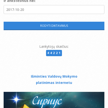
Ir ankstesnius nei:
Lankytojų skaičius:
44221
Išminties Valdovų Mokymo
platinimas internetu