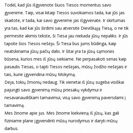
Todėl, kad jūs išgyvenote šiuos Tiesos momentus savo
gyvenime. Taip, visai kitaip Tiesos suvokiamos tada, kai jūs jas
skaitote, ir tada, kai savo gyvenime jas išgyvenate. Ir skirtumas
yra tas, kad kai jūs širdimi sau atversite Dieviškąją Tiesą, o ne tik
permesite akimis tekste, ši Tiesa jau niekada jūsų nepaliks. Ir jūs
tapsite šios Tiesos nešėju. Ši Tiesa bus jums būdinga, kaip
neatskiriama jūsų pačių dalis. Ir šitai yra ta jūsų sąmonės
būsena, kurios mes iš jūsų siekiame. Ne perpasakoti senas kaip
pasaulis Tiesas, o tapti Tiesos nešėjais, mūsų žodžio nešėjais ir
tais, kurie įgyvendina mūsų Mokymą.
Deja, tokių žmonių nedaug. Tik vienetai iš jūsų sugeba visiškai
pajungti savo gyvenimą mūsų priesakų vykdymui ir
nesavanaudiškam tarnavimui, visą savo gyvenimą paversdami į
tarnavimą.
Mes žinome apie jus. Mes žinome kiekvieną iš jūsų, kas gali
fiziniame plane įgyvendinti mūsų nurodymus ir daryti mūsų
darbus.