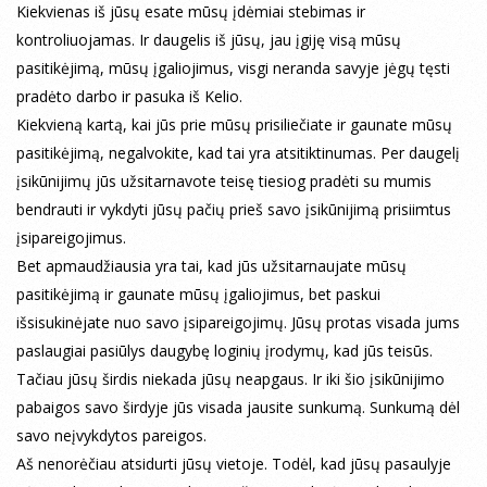
Kiekvienas iš jūsų esate mūsų įdėmiai stebimas ir
kontroliuojamas. Ir daugelis iš jūsų, jau įgiję visą mūsų
pasitikėjimą, mūsų įgaliojimus, visgi neranda savyje jėgų tęsti
pradėto darbo ir pasuka iš Kelio.
Kiekvieną kartą, kai jūs prie mūsų prisiliečiate ir gaunate mūsų
pasitikėjimą, negalvokite, kad tai yra atsitiktinumas. Per daugelį
įsikūnijimų jūs užsitarnavote teisę tiesiog pradėti su mumis
bendrauti ir vykdyti jūsų pačių prieš savo įsikūnijimą prisiimtus
įsipareigojimus.
Bet apmaudžiausia yra tai, kad jūs užsitarnaujate mūsų
pasitikėjimą ir gaunate mūsų įgaliojimus, bet paskui
išsisukinėjate nuo savo įsipareigojimų. Jūsų protas visada jums
paslaugiai pasiūlys daugybę loginių įrodymų, kad jūs teisūs.
Tačiau jūsų širdis niekada jūsų neapgaus. Ir iki šio įsikūnijimo
pabaigos savo širdyje jūs visada jausite sunkumą. Sunkumą dėl
savo neįvykdytos pareigos.
Aš nenorėčiau atsidurti jūsų vietoje. Todėl, kad jūsų pasaulyje