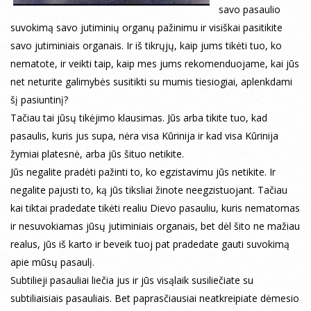
savo pasaulio
suvokimą savo jutiminių organų pažinimu ir visiškai pasitikite
savo jutiminiais organais. Ir iš tikrųjų, kaip jums tikėti tuo, ko
nematote, ir veikti taip, kaip mes jums rekomenduojame, kai jūs
net neturite galimybės susitikti su mumis tiesiogiai, aplenkdami
šį pasiuntinį?
Tačiau tai jūsų tikėjimo klausimas. Jūs arba tikite tuo, kad
pasaulis, kuris jus supa, nėra visa Kūrinija ir kad visa Kūrinija
žymiai platesnė, arba jūs šituo netikite.
Jūs negalite pradėti pažinti to, ko egzistavimu jūs netikite. Ir
negalite pajusti to, ką jūs tiksliai žinote neegzistuojant. Tačiau
kai tiktai pradedate tikėti realiu Dievo pasauliu, kuris nematomas
ir nesuvokiamas jūsų jutiminiais organais, bet dėl šito ne mažiau
realus, jūs iš karto ir beveik tuoj pat pradedate gauti suvokimą
apie mūsų pasaulį.
Subtilieji pasauliai liečia jus ir jūs visąlaik susiliečiate su
subtiliaisiais pasauliais. Bet paprasčiausiai neatkreipiate dėmesio