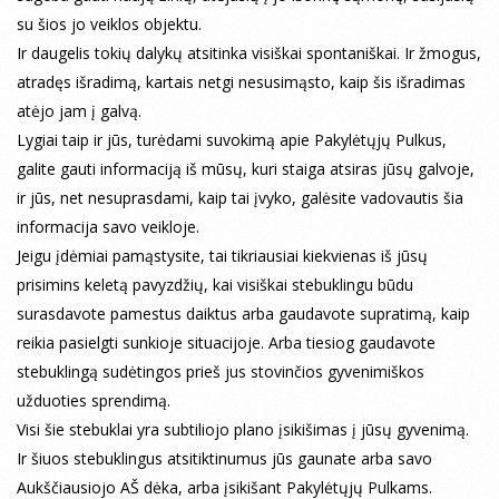
su šios jo veiklos objektu.
Ir daugelis tokių dalykų atsitinka visiškai spontaniškai. Ir žmogus,
atradęs išradimą, kartais netgi nesusimąsto, kaip šis išradimas
atėjo jam į galvą.
Lygiai taip ir jūs, turėdami suvokimą apie Pakylėtųjų Pulkus,
galite gauti informaciją iš mūsų, kuri staiga atsiras jūsų galvoje,
ir jūs, net nesuprasdami, kaip tai įvyko, galėsite vadovautis šia
informacija savo veikloje.
Jeigu įdėmiai pamąstysite, tai tikriausiai kiekvienas iš jūsų
prisimins keletą pavyzdžių, kai visiškai stebuklingu būdu
surasdavote pamestus daiktus arba gaudavote supratimą, kaip
reikia pasielgti sunkioje situacijoje. Arba tiesiog gaudavote
stebuklingą sudėtingos prieš jus stovinčios gyvenimiškos
užduoties sprendimą.
Visi šie stebuklai yra subtiliojo plano įsikišimas į jūsų gyvenimą.
Ir šiuos stebuklingus atsitiktinumus jūs gaunate arba savo
Aukščiausiojo AŠ dėka, arba įsikišant Pakylėtųjų Pulkams.