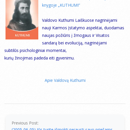
knygoje „KUTHUMI”
Valdovo Kuthumi Laiškuose nagrinėjami
nauji Karmos Įstatymo aspektai, duodamas
naujas požiūris į žmogaus ir Visatos
sandarą bei evoliuciją, nagrinėjami
subtilūs psichologiniai momentai,
kurių žinojimas padeda eiti gyvenimu.
Apie Valdovą Kuthumi
2005-
06-
06
Previous Post:
(2005-06-05) Jūs turite išmokti nejausti savo priešams