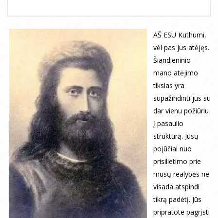
AŠ ESU Kuthumi,
vėl pas jus atėjęs.
Šiandieninio
mano atėjimo
tikslas yra
supažindinti jus su
dar vienu požiūriu
į pasaulio
struktūrą. Jūsų
pojūčiai nuo
prisilietimo prie
mūsų realybės ne
visada atspindi
tikrą padėtį. Jūs
pripratote pagrįsti