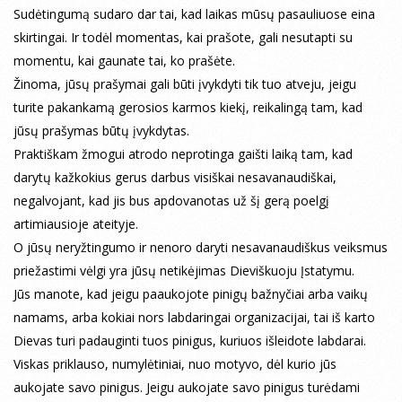
Sudėtingumą sudaro dar tai, kad laikas mūsų pasauliuose eina
skirtingai. Ir todėl momentas, kai prašote, gali nesutapti su
momentu, kai gaunate tai, ko prašėte.
Žinoma, jūsų prašymai gali būti įvykdyti tik tuo atveju, jeigu
turite pakankamą gerosios karmos kiekį, reikalingą tam, kad
jūsų prašymas būtų įvykdytas.
Praktiškam žmogui atrodo neprotinga gaišti laiką tam, kad
darytų kažkokius gerus darbus visiškai nesavanaudiškai,
negalvojant, kad jis bus apdovanotas už šį gerą poelgį
artimiausioje ateityje.
O jūsų neryžtingumo ir nenoro daryti nesavanaudiškus veiksmus
priežastimi vėlgi yra jūsų netikėjimas Dieviškuoju Įstatymu.
Jūs manote, kad jeigu paaukojote pinigų bažnyčiai arba vaikų
namams, arba kokiai nors labdaringai organizacijai, tai iš karto
Dievas turi padauginti tuos pinigus, kuriuos išleidote labdarai.
Viskas priklauso, numylėtiniai, nuo motyvo, dėl kurio jūs
aukojate savo pinigus. Jeigu aukojate savo pinigus turėdami