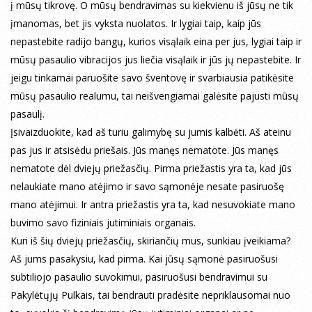
į mūsų tikrovę. O mūsų bendravimas su kiekvienu iš jūsų ne tik
įmanomas, bet jis vyksta nuolatos. Ir lygiai taip, kaip jūs
nepastebite radijo bangų, kurios visąlaik eina per jus, lygiai taip ir
mūsų pasaulio vibracijos jus liečia visąlaik ir jūs jų nepastebite. Ir
jeigu tinkamai paruošite savo šventovę ir svarbiausia patikėsite
mūsų pasaulio realumu, tai neišvengiamai galėsite pajusti mūsų
pasaulį.
Įsivaizduokite, kad aš turiu galimybę su jumis kalbėti. Aš ateinu
pas jus ir atsisėdu priešais. Jūs manęs nematote. Jūs manęs
nematote dėl dviejų priežasčių. Pirma priežastis yra ta, kad jūs
nelaukiate mano atėjimo ir savo sąmonėje nesate pasiruošę
mano atėjimui. Ir antra priežastis yra ta, kad nesuvokiate mano
buvimo savo fiziniais jutiminiais organais.
Kuri iš šių dviejų priežasčių, skiriančių mus, sunkiau įveikiama?
Aš jums pasakysiu, kad pirma. Kai jūsų sąmonė pasiruošusi
subtiliojo pasaulio suvokimui, pasiruošusi bendravimui su
Pakylėtųjų Pulkais, tai bendrauti pradėsite nepriklausomai nuo