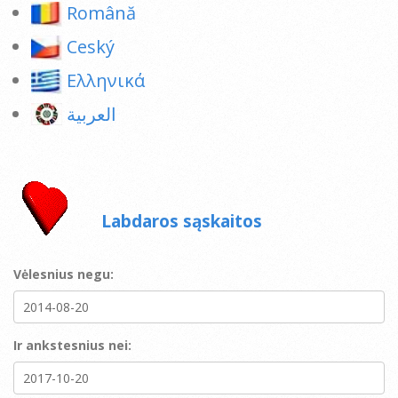
Română
Ceský
Ελληνικά
العربية
Labdaros sąskaitos
Vėlesnius negu:
Ir ankstesnius nei: