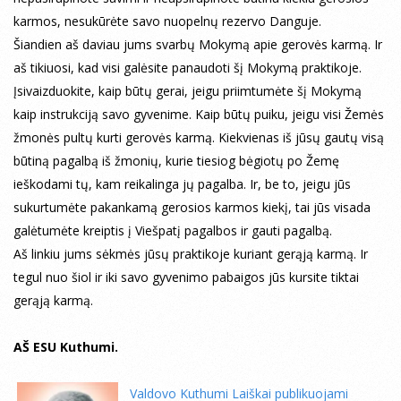
karmos, nesukūrėte savo nuopelnų rezervo Danguje.
Šiandien aš daviau jums svarbų Mokymą apie gerovės karmą. Ir
aš tikiuosi, kad visi galėsite panaudoti šį Mokymą praktikoje.
Įsivaizduokite, kaip būtų gerai, jeigu priimtumėte šį Mokymą
kaip instrukciją savo gyvenime. Kaip būtų puiku, jeigu visi Žemės
žmonės pultų kurti gerovės karmą. Kiekvienas iš jūsų gautų visą
būtiną pagalbą iš žmonių, kurie tiesiog bėgiotų po Žemę
ieškodami tų, kam reikalinga jų pagalba. Ir, be to, jeigu jūs
sukurtumėte pakankamą gerosios karmos kiekį, tai jūs visada
galėtumėte kreiptis į Viešpatį pagalbos ir gauti pagalbą.
Aš linkiu jums sėkmės jūsų praktikoje kuriant gerąją karmą. Ir
tegul nuo šiol ir iki savo gyvenimo pabaigos jūs kursite tiktai
gerąją karmą.
AŠ ESU Kuthumi.
Valdovo Kuthumi Laiškai publikuojami