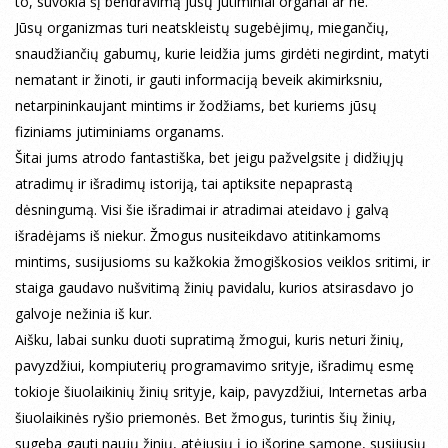
to, suvokia šį bendravimą jūsų jutiminiai organai ar ne.
Jūsų organizmas turi neatskleistų sugebėjimų, miegančių,
snaudžiančių gabumų, kurie leidžia jums girdėti negirdint, matyti
nematant ir žinoti, ir gauti informaciją beveik akimirksniu,
netarpininkaujant mintims ir žodžiams, bet kuriems jūsų
fiziniams jutiminiams organams.
Šitai jums atrodo fantastiška, bet jeigu pažvelgsite į didžiųjų
atradimų ir išradimų istoriją, tai aptiksite nepaprastą
dėsningumą. Visi šie išradimai ir atradimai ateidavo į galvą
išradėjams iš niekur. Žmogus nusiteikdavo atitinkamoms
mintims, susijusioms su kažkokia žmogiškosios veiklos sritimi, ir
staiga gaudavo nušvitimą žinių pavidalu, kurios atsirasdavo jo
galvoje nežinia iš kur.
Aišku, labai sunku duoti supratimą žmogui, kuris neturi žinių,
pavyzdžiui, kompiuterių programavimo srityje, išradimų esmę
tokioje šiuolaikinių žinių srityje, kaip, pavyzdžiui, Internetas arba
šiuolaikinės ryšio priemonės. Bet žmogus, turintis šių žinių,
sugeba gauti naujų žinių, atėjusių į jo išorinę sąmonę, susijusių