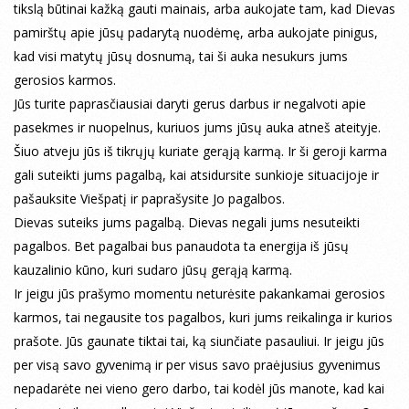
tikslą būtinai kažką gauti mainais, arba aukojate tam, kad Dievas
pamirštų apie jūsų padarytą nuodėmę, arba aukojate pinigus,
kad visi matytų jūsų dosnumą, tai ši auka nesukurs jums
gerosios karmos.
Jūs turite paprasčiausiai daryti gerus darbus ir negalvoti apie
pasekmes ir nuopelnus, kuriuos jums jūsų auka atneš ateityje.
Šiuo atveju jūs iš tikrųjų kuriate gerąją karmą. Ir ši geroji karma
gali suteikti jums pagalbą, kai atsidursite sunkioje situacijoje ir
pašauksite Viešpatį ir paprašysite Jo pagalbos.
Dievas suteiks jums pagalbą. Dievas negali jums nesuteikti
pagalbos. Bet pagalbai bus panaudota ta energija iš jūsų
kauzalinio kūno, kuri sudaro jūsų gerąją karmą.
Ir jeigu jūs prašymo momentu neturėsite pakankamai gerosios
karmos, tai negausite tos pagalbos, kuri jums reikalinga ir kurios
prašote. Jūs gaunate tiktai tai, ką siunčiate pasauliui. Ir jeigu jūs
per visą savo gyvenimą ir per visus savo praėjusius gyvenimus
nepadarėte nei vieno gero darbo, tai kodėl jūs manote, kad kai