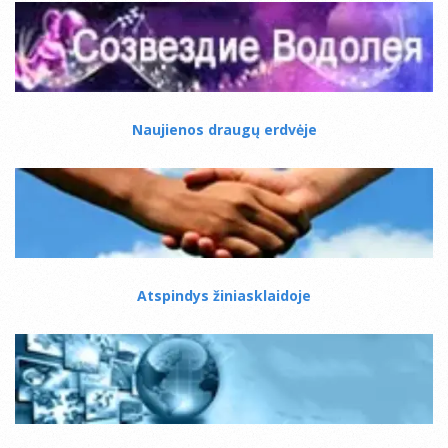
Naujienos draugų erdvėje
Atspindys žiniasklaidoje