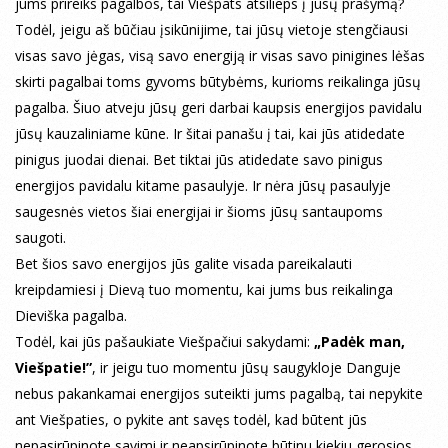
jums prireiks pagalbos, tai Viešpats atsilieps į jūsų prašymą?
Todėl, jeigu aš būčiau įsikūnijime, tai jūsų vietoje stengčiausi
visas savo jėgas, visą savo energiją ir visas savo pinigines lėšas
skirti pagalbai toms gyvoms būtybėms, kurioms reikalinga jūsų
pagalba. Šiuo atveju jūsų geri darbai kaupsis energijos pavidalu
jūsų kauzaliniame kūne. Ir šitai panašu į tai, kai jūs atidedate
pinigus juodai dienai. Bet tiktai jūs atidedate savo pinigus
energijos pavidalu kitame pasaulyje. Ir nėra jūsų pasaulyje
saugesnės vietos šiai energijai ir šioms jūsų santaupoms
saugoti.
Bet šios savo energijos jūs galite visada pareikalauti
kreipdamiesi į Dievą tuo momentu, kai jums bus reikalinga
Dieviška pagalba.
Todėl, kai jūs pašaukiate Viešpačiui sakydami:
„Padėk man,
Viešpatie!”
,
ir jeigu tuo momentu jūsų saugykloje Danguje
nebus pakankamai energijos suteikti jums pagalbą, tai nepykite
ant Viešpaties, o pykite ant savęs todėl, kad būtent jūs
nepasirūpinote savimi ir neapsirūpinote būtinu kiekiu gerosios