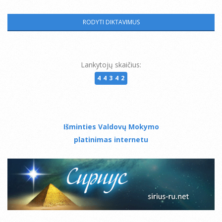
Lankytojų skaičius:
44342
Išminties Valdovų Mokymo
platinimas internetu