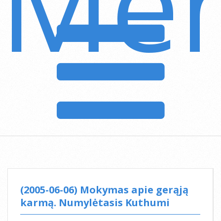
Me
Secondary
Navigation
Menu
(2005-06-06) Mokymas apie gerąją
karmą. Numylėtasis Kuthumi