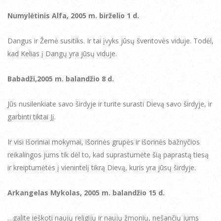
Numylėtinis Alfa, 2005 m. birželio 1 d.
Dangus ir Žemė susitiks. Ir tai įvyks jūsų šventovės viduje. Todėl,
kad Kelias į Dangų yra jūsų viduje.
Babadži,2005 m. balandžio 8 d.
Jūs nusilenkiate savo širdyje ir turite surasti Dievą savo širdyje, ir
garbinti tiktai Jį.
Ir visi išoriniai mokymai, išorinės grupės ir išorinės bažnyčios
reikalingos jums tik dėl to, kad suprastumėte šią paprastą tiesą
ir kreiptumėtės į vienintelį tikrą Dievą, kuris yra jūsų širdyje.
Arkangelas Mykolas, 2005 m. balandžio 15 d.
…galite ieškoti naujų religijų ir naujų žmonių, nešančių jums