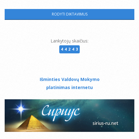
Lankytojų skaičius:
44243
Išminties Valdovų Mokymo
platinimas internetu