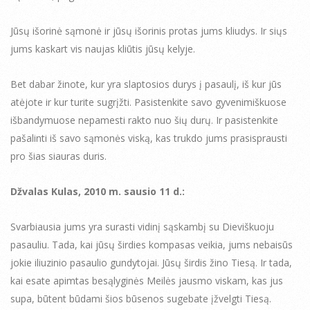
Jūsų išorinė sąmonė ir jūsų išorinis protas jums kliudys. Ir siųs
jums kaskart vis naujas kliūtis jūsų kelyje.
Bet dabar žinote, kur yra slaptosios durys į pasaulį, iš kur jūs
atėjote ir kur turite sugrįžti. Pasistenkite savo gyvenimiškuose
išbandymuose nepamesti rakto nuo šių durų. Ir pasistenkite
pašalinti iš savo sąmonės viską, kas trukdo jums prasisprausti
pro šias siauras duris.
Džvalas Kulas, 2010 m. sausio 11 d.:
Svarbiausia jums yra surasti vidinį sąskambį su Dieviškuoju
pasauliu. Tada, kai jūsų širdies kompasas veikia, jums nebaisūs
jokie iliuzinio pasaulio gundytojai. Jūsų širdis žino Tiesą. Ir tada,
kai esate apimtas besąlyginės Meilės jausmo viskam, kas jus
supa, būtent būdami šios būsenos sugebate įžvelgti Tiesą.