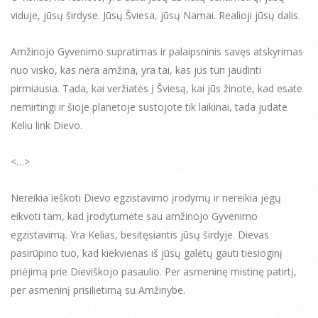
viduje, jūsų širdyse. Jūsų Šviesa, jūsų Namai. Realioji jūsų dalis.
Amžinojo Gyvenimo supratimas ir palaipsninis savęs atskyrimas
nuo visko, kas nėra amžina, yra tai, kas jus turi jaudinti
pirmiausia. Tada, kai veržiatės į Šviesą, kai jūs žinote, kad esate
nemirtingi ir šioje planetoje sustojote tik laikinai, tada judate
Keliu link Dievo.
<…>
Nereikia ieškoti Dievo egzistavimo įrodymų ir nereikia jėgų
eikvoti tam, kad įrodytumėte sau amžinojo Gyvenimo
egzistavimą. Yra Kelias, besitęsiantis jūsų širdyje. Dievas
pasirūpino tuo, kad kiekvienas iš jūsų galėtų gauti tiesioginį
priėjimą prie Dieviškojo pasaulio. Per asmeninę mistinę patirtį,
per asmeninį prisilietimą su Amžinybe.