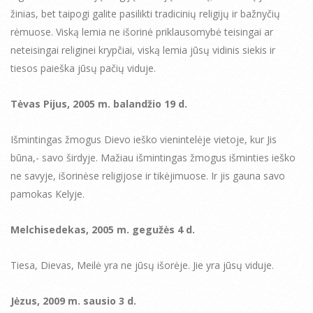
žinias, bet taipogi galite pasilikti tradicinių religijų ir bažnyčių
rėmuose. Viską lemia ne išorinė priklausomybė teisingai ar
neteisingai religinei krypčiai, viską lemia jūsų vidinis siekis ir
tiesos paieška jūsų pačių viduje.
Tėvas Pijus, 2005 m. balandžio 19 d.
Išmintingas žmogus Dievo ieško vienintelėje vietoje, kur Jis
būna,- savo širdyje. Mažiau išmintingas žmogus išminties ieško
ne savyje, išorinėse religijose ir tikėjimuose. Ir jis gauna savo
pamokas Kelyje.
Melchisedekas, 2005 m. gegužės 4 d.
Tiesa, Dievas, Meilė yra ne jūsų išorėje. Jie yra jūsų viduje.
Jėzus, 2009 m. sausio 3 d.