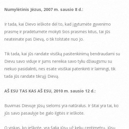
Numylėtinis Jėzus, 2007 m. sausio 8 d.:
Ir tada, kai Dievo ieškote dėl to, kad įgytumėte gyvenimo
prasmę ir pradėtumėte mokyti šios prasmės kitus, tai jūs
neateinate pas Dievą, o tik tolstate nuo Jo.
Tik tada, kai jūs randate visišką pasitenkinimą bendraudami su
Dievu savo viduje ir jums nereikia savo tyliu džiaugsmu su
niekuo pasidalinti, nes esate visiškai patenkinti ir laimingi, tik
tada jūs randate tikrąjį Dievą.
AŠ ESU TAS KAS AŠ ESU, 2010 m. sausio 12 d.:
Buvimas Dievuje jūsų sieloms yra natūralus. Ir šitai yra tai, ko
jūs savo pasaulyje be galo ilgitės ir ieškote.
O viskas, ko ieškote, yra šalia jūsų už kelių centimetrų, jūsų