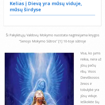
Kelias į Dievą yra mūsų viduje,
mūsų širdyse
Ši Pakylėtųjų Valdovų Mokymo nuostata nagrinėjama knygos
“Senojo Mokymo Sūtros” [1] 10-toje sūtroje
Visa, ko jums
reikia, nėra už
jūsų pačių
ribų. Visos
Dieviškosios
žinios ir
tobulybė yra
jūsų viduje.
Ieškokite šių