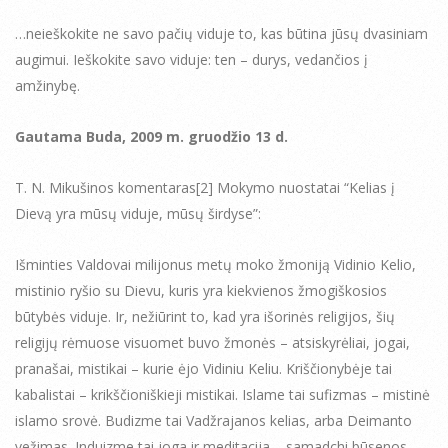
…neieškokite ne savo pačių viduje to, kas būtina jūsų dvasiniam
augimui. Ieškokite savo viduje: ten – durys, vedančios į
amžinybę.
Gautama Buda, 2009 m. gruodžio 13 d.
T. N. Mikušinos komentaras[2] Mokymo nuostatai “Kelias į
Dievą yra mūsų viduje, mūsų širdyse”:
Išminties Valdovai milijonus metų moko žmoniją Vidinio Kelio,
mistinio ryšio su Dievu, kuris yra kiekvienos žmogiškosios
būtybės viduje. Ir, nežiūrint to, kad yra išorinės religijos, šių
religijų rėmuose visuomet buvo žmonės – atsiskyrėliai, jogai,
pranašai, mistikai – kurie ėjo Vidiniu Keliu. Kriščionybėje tai
kabalistai – krikščioniškieji mistikai. Islame tai sufizmas – mistinė
islamo srovė. Budizme tai Vadžrajanos kelias, arba Deimanto
vežimas. Induizme tai joga ir meditacija – samadchi būsenos