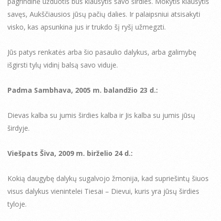
pagrindinė užduotis bus klausytis savo širdies. Mokytis klausytis
savęs, Aukščiausios jūsų pačių dalies. Ir palaipsniui atsisakyti
visko, kas apsunkina jus ir trukdo šį ryšį užmegzti.
Jūs patys renkatės arba šio pasaulio dalykus, arba galimybę
išgirsti tylų vidinį balsą savo viduje.
Padma Sambhava, 2005 m. balandžio 23 d.:
Dievas kalba su jumis širdies kalba ir Jis kalba su jumis jūsų
širdyje.
Viešpats Šiva, 2009 m. birželio 24 d.:
Kokią daugybę dalykų sugalvojo žmonija, kad supriešintų šiuos
visus dalykus vienintelei Tiesai – Dievui, kuris yra jūsų širdies
tyloje.