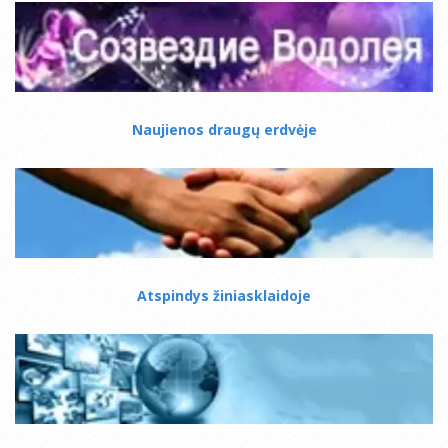
Naujienos draugų erdvėje
Atspindys žiniasklaidoje