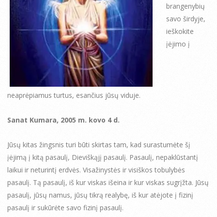
brangenybių
savo širdyje,
ieškokite
įėjimo į
neaprėpiamus turtus, esančius jūsų viduje.
Sanat Kumara, 2005 m. kovo 4 d.
Jūsų kitas žingsnis turi būti skirtas tam, kad surastumėte šį
įėjimą į kitą pasaulį, Dieviškąjį pasaulį. Pasaulį, nepaklūstantį
laikui ir neturintį erdvės. Visažinystės ir visiškos tobulybės
pasaulį. Tą pasaulį, iš kur viskas išeina ir kur viskas sugrįžta. Jūsų
pasaulį, jūsų namus, jūsų tikrą realybę, iš kur atėjote į fizinį
pasaulį ir sukūrėte savo fizinį pasaulį.