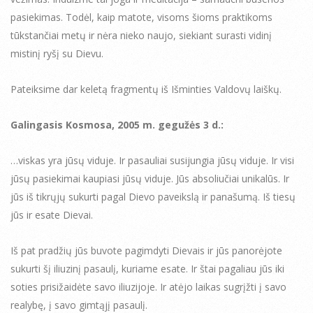
pasiekimas. Todėl, kaip matote, visoms šioms praktikoms
tūkstančiai metų ir nėra nieko naujo, siekiant surasti vidinį
mistinį ryšį su Dievu.
Pateiksime dar keletą fragmentų iš Išminties Valdovų laiškų.
Galingasis Kosmosa, 2005 m. gegužės 3 d.:
…viskas yra jūsų viduje. Ir pasauliai susijungia jūsų viduje. Ir visi
jūsų pasiekimai kaupiasi jūsų viduje. Jūs absoliučiai unikalūs. Ir
jūs iš tikrųjų sukurti pagal Dievo paveikslą ir panašumą. Iš tiesų
jūs ir esate Dievai.
Iš pat pradžių jūs buvote pagimdyti Dievais ir jūs panorėjote
sukurti šį iliuzinį pasaulį, kuriame esate. Ir štai pagaliau jūs iki
soties prisižaidėte savo iliuzijoje. Ir atėjo laikas sugrįžti į savo
realybę, į savo gimtąjį pasaulį.