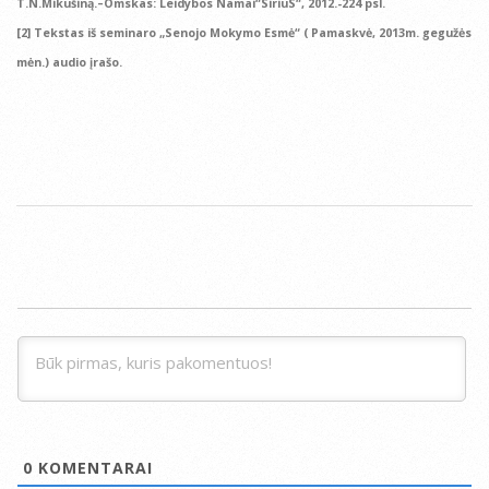
T.N.Mikušiną.–Omskas: Leidybos Namai“SiriuS“, 2012.-224 psl.
[2] Tekstas iš seminaro „Senojo Mokymo Esmė“ ( Pamaskvė, 2013m. gegužės
mėn.) audio įrašo.
2014-
07-
28
0
KOMENTARAI