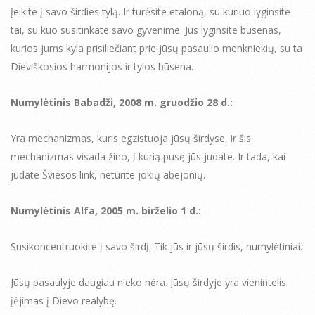
Įeikite į savo širdies tylą. Ir turėsite etaloną, su kuriuo lyginsite
tai, su kuo susitinkate savo gyvenime. Jūs lyginsite būsenas,
kurios jums kyla prisiliečiant prie jūsų pasaulio menkniekių, su ta
Dieviškosios harmonijos ir tylos būsena.
Numylėtinis Babadži, 2008 m. gruodžio 28 d.:
Yra mechanizmas, kuris egzistuoja jūsų širdyse, ir šis
mechanizmas visada žino, į kurią pusę jūs judate. Ir tada, kai
judate Šviesos link, neturite jokių abejonių.
Numylėtinis Alfa, 2005 m. birželio 1 d.:
Susikoncentruokite į savo širdį. Tik jūs ir jūsų širdis, numylėtiniai.
Jūsų pasaulyje daugiau nieko nėra. Jūsų širdyje yra vienintelis
įėjimas į Dievo realybę.