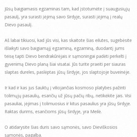
Jūsų baigiamasis egzaminas tam, kad įstotumėte į suaugusiųjų
pasaulį, yra surasti įėjimą savo širdyje, surasti įėjimą į realų
Dievo pasaulį.
Aš labai tikiuosi, kad jūs visi, kas skaitote šias eilutes, sugebėsite
išlaikyti savo baigiamąjį egzaminą, egzaminą, duodantį jums
teisę tapti Dievo bendrakūrėjais ir sąmoningai padėti perkelti į
gyvenimą Dievo planą šiai visatai. Jūs turite praeiti per siauras
slaptas dureles, paslėptas jūsų širdyje, jos slaptojoje buveinėje.
Ir kad ir kas jus šauktų į viliojančias kosmoso platybes pažinti
tolimųjų pasaulių, esančių už jūsų pačių ribų, netikėkite jais. Visi
pasauliai, įėjimas į tolimuosius ir kitus pasaulius yra jūsų širdyje.
Raktas durims, esančioms jūsų širdyje, yra Meilė.
O atidarysite šias duris savo sąmonės, savo Dieviškosios
sąmonės, pagalba.