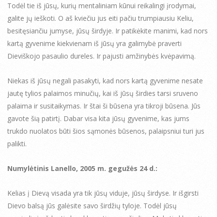
Todėl tie iš jūsų, kurių mentaliniam kūnui reikalingi įrodymai,
galite jų ieškoti. O aš kviečiu jus eiti pačiu trumpiausiu Keliu,
besitęsiančiu jumyse, jūsų širdyje. Ir patikėkite manimi, kad nors
kartą gyvenime kiekvienam iš jūsų yra galimybė praverti
Dieviškojo pasaulio dureles. Ir pajusti amžinybės kvėpavimą.
Niekas iš jūsų negali pasakyti, kad nors kartą gyvenime nesate
jautę tylios palaimos minučių, kai iš jūsų širdies tarsi sruveno
palaima ir susitaikymas. Ir štai ši būsena yra tikroji būsena. Jūs
gavote šią patirtį. Dabar visa kita jūsų gyvenime, kas jums
trukdo nuolatos būti šios sąmonės būsenos, palaipsniui turi jus
palikti.
Numylėtinis Lanello, 2005 m. gegužės 24 d.:
Kelias į Dievą visada yra tik jūsų viduje, jūsų širdyse. Ir išgirsti
Dievo balsą jūs galėsite savo širdžių tyloje. Todėl jūsų