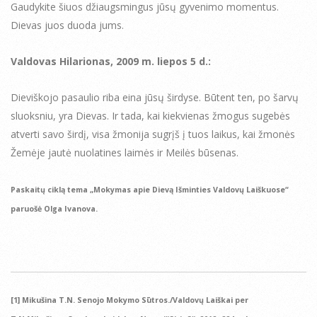
Gaudykite šiuos džiaugsmingus jūsų gyvenimo momentus.
Dievas juos duoda jums.
Valdovas Hilarionas, 2009 m. liepos 5 d.:
Dieviškojo pasaulio riba eina jūsų širdyse. Būtent ten, po šarvų
sluoksniu, yra Dievas. Ir tada, kai kiekvienas žmogus sugebės
atverti savo širdį, visa žmonija sugrįš į tuos laikus, kai žmonės
Žemėje jautė nuolatines laimės ir Meilės būsenas.
Paskaitų ciklą tema „Mokymas apie Dievą Išminties Valdovų Laiškuose“
paruošė Olga Ivanova.
[1] Mikušina T.N. Senojo Mokymo Sūtros./Valdovų Laiškai per