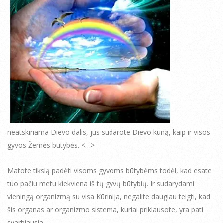
neatskiriama Dievo dalis, jūs sudarote Dievo kūną, kaip ir visos
gyvos Žemės būtybės. <…>
Matote tikslą padėti visoms gyvoms būtybėms todėl, kad esate
tuo pačiu metu kiekviena iš tų gyvų būtybių. Ir sudarydami
vieningą organizmą su visa Kūrinija, negalite daugiau teigti, kad
šis organas ar organizmo sistema, kuriai priklausote, yra pati
svarbiausia.