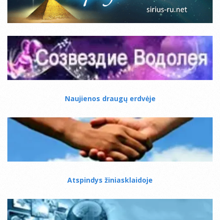
Naujienos draugų erdvėje
Atspindys žiniasklaidoje