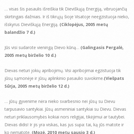
… visas šis pasaulis išreiškia tik Dieviškąją Energiją, vibruojančią
skirtingais dažniais. Ir iš tikrųjų šioje Visatoje neegzistuoja nieko,
išskyrus Dieviškąją Energiją.
(Ciklopėjus, 2005 metų
balandžio 7 d.)
Jūs visi sudarote vieningą Dievo kūną…
(Galingasis Pergalė,
2005 metų birželio 10 d.)
Dievas neturi jokių apribojimų. Visi apribojimai egzistuoja tik
jūsų sąmonėje ir jūsų aplinkinio pasaulio suvokime.
(Viešpats
Sūrja, 2005 metų birželio 12 d.)
… jūsų gyvenime nėra nieko svarbesnio nei jūsų su Dievu
tarpusavio santykiai. Jūsų asmeniniai santykiai su Dievu. Dievas
neturi priklausomybės kokiai nors religijai, tikėjimui ar tautybei.
Dievas didis! Ir jis yra viskas, kas jus supa: tai, ką jūs matote ir
ko nematote.
(Mozė, 2010 metų sausio 3 d.)