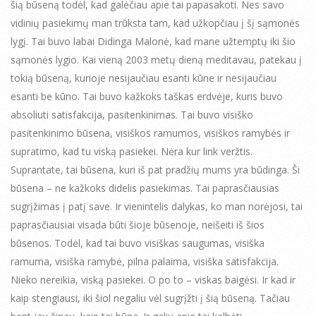
šią būseną todėl, kad galėčiau apie tai papasakoti. Nes savo
vidinių pasiekimų man trūksta tam, kad užkopčiau į šį sąmonės
lygį. Tai buvo labai Didinga Malonė, kad mane užtemptų iki šio
sąmonės lygio. Kai vieną 2003 metų dieną meditavau, patekau į
tokią būseną, kurioje nesijaučiau esanti kūne ir nesijaučiau
esanti be kūno. Tai buvo kažkoks taškas erdvėje, kuris buvo
absoliuti satisfakcija, pasitenkinimas. Tai buvo visiško
pasitenkinimo būsena, visiškos ramumos, visiškos ramybės ir
supratimo, kad tu viską pasiekei. Nėra kur link veržtis.
Suprantate, tai būsena, kuri iš pat pradžių mums yra būdinga. Ši
būsena – ne kažkoks didelis pasiekimas. Tai paprasčiausias
sugrįžimas į patį save. Ir vienintelis dalykas, ko man norėjosi, tai
paprasčiausiai visada būti šioje būsenoje, neišeiti iš šios
būsenos. Todėl, kad tai buvo visiškas saugumas, visiška
ramuma, visiška ramybė, pilna palaima, visiška satisfakcija.
Nieko nereikia, viską pasiekei. O po to – viskas baigėsi. Ir kad ir
kaip stengiausi, iki šiol negaliu vėl sugrįžti į šią būseną. Tačiau