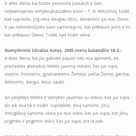
Ir ateis diena, kai būsite pasiruošę paaukoti ir šias
neįkainojamas vertybes[kauzalinio kūno –
T. N. Mikušina
], todėl,
kad suprasite, jog nėra daugiau ribos, skiriančios jus nuo Dievo.
Ir jau nebeskirstysite savo sąmonėje to, kas priklauso jums ir to,
kas priklauso Dievui. Todėl, kad esate viena.
Numylėtinis Džvalas Kulas, 2005 metų balandžio 18 d.:
Ir ateis diena, kai jūs galėsite pajusti tokį visa apimantį, be
priežasties atsiradusį Meilės jausmą viskam, kas jus supa,
visiems žmonėms, gyvenantiems Žemėje, pačiai Žemei, gamtai,
debesims, dangui, lietui, saulei.
Jus perpildys Meilės ir Vienybės jausmas su viskuo, kas jus supa.
Jūs juk visa tai ir esate. Supraskite, jūsų sąmonė, jūsų
žmogiškoji sąmonė, skiria jus nuo visko, kas jus supa, bet jūsų
prigimtis ir prigimtis visko, kas jus supa, yra ta pati.