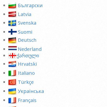
Български
Latvia
Svenska
Suomi
Deutsch
Nederland
ქართული
Hrvatski
Italiano
Türkçe
Українська
Français