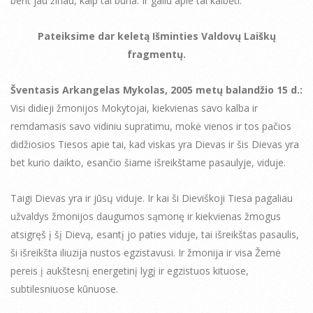
bent jau žinau, kaip tai būna. Ir galiu apie tai kalbėti.
Pateiksime dar keletą Išminties Valdovų Laiškų
fragmentų.
Šventasis Arkangelas Mykolas, 2005 metų balandžio 15 d.:
Visi didieji žmonijos Mokytojai, kiekvienas savo kalba ir
remdamasis savo vidiniu supratimu, mokė vienos ir tos pačios
didžiosios Tiesos apie tai, kad viskas yra Dievas ir šis Dievas yra
bet kurio daikto, esančio šiame išreikštame pasaulyje, viduje.
Taigi Dievas yra ir jūsų viduje. Ir kai ši Dieviškoji Tiesa pagaliau
užvaldys žmonijos daugumos sąmonę ir kiekvienas žmogus
atsigręš į šį Dievą, esantį jo paties viduje, tai išreikštas pasaulis,
ši išreikšta iliuzija nustos egzistavusi. Ir žmonija ir visa Žemė
pereis į aukštesnį energetinį lygį ir egzistuos kituose,
subtilesniuose kūnuose.