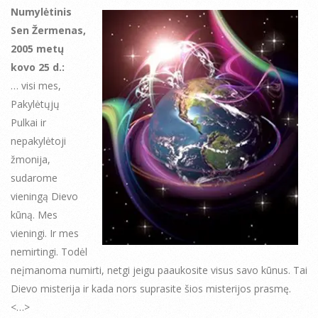
Numylėtinis
Sen Žermenas,
2005 metų
kovo 25 d.:
… visi mes,
Pakylėtųjų
Pulkai ir
nepakylėtoji
žmonija,
sudarome
vieningą Dievo
kūną. Mes
vieningi. Ir mes
nemirtingi. Todėl
neįmanoma numirti, netgi jeigu paaukosite visus savo kūnus. Tai
Dievo misterija ir kada nors suprasite šios misterijos prasmę.
<…>