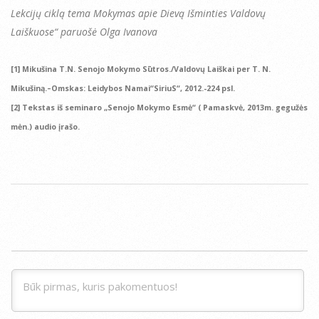
Lekcijų ciklą tema Mokymas apie Dievą Išminties Valdovų
Laiškuose“ paruošė Olga Ivanova
[1] Mikušina T.N. Senojo Mokymo Sūtros./Valdovų Laiškai per T. N.
Mikušiną.–Omskas: Leidybos Namai“SiriuS“, 2012.-224 psl.
[2] Tekstas iš seminaro „Senojo Mokymo Esmė“ ( Pamaskvė, 2013m. gegužės
mėn.) audio įrašo.
2014-
07-
28