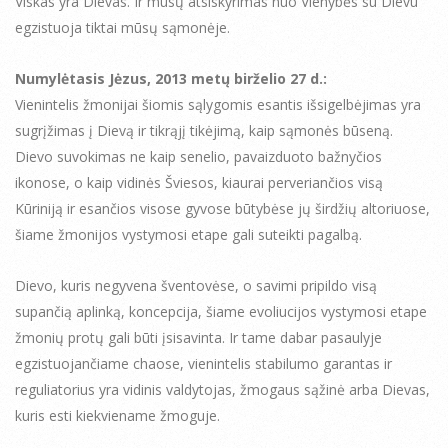
Viskas yra Dievas. Ir mūsų atsiskyrimas nuo Vienybės su Dievu
egzistuoja tiktai mūsų sąmonėje.
Numylėtasis Jėzus, 2013 metų birželio 27 d.:
Vienintelis žmonijai šiomis sąlygomis esantis išsigelbėjimas yra
sugrįžimas į Dievą ir tikrąjį tikėjimą, kaip sąmonės būseną.
Dievo suvokimas ne kaip senelio, pavaizduoto bažnyčios
ikonose, o kaip vidinės Šviesos, kiaurai perveriančios visą
Kūriniją ir esančios visose gyvose būtybėse jų širdžių altoriuose,
šiame žmonijos vystymosi etape gali suteikti pagalbą.
Dievo, kuris negyvena šventovėse, o savimi pripildo visą
supančią aplinką, koncepcija, šiame evoliucijos vystymosi etape
žmonių protų gali būti įsisavinta. Ir tame dabar pasaulyje
egzistuojančiame chaose, vienintelis stabilumo garantas ir
reguliatorius yra vidinis valdytojas, žmogaus sąžinė arba Dievas,
kuris esti kiekviename žmoguje.