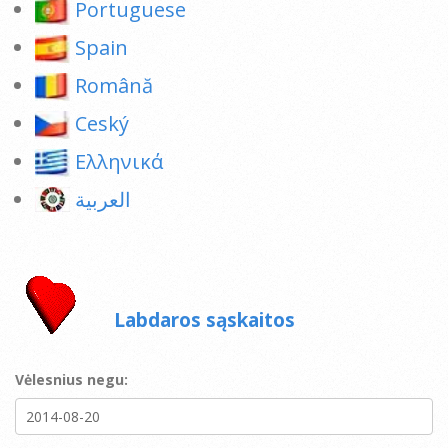
Portuguese
Spain
Română
Ceský
Ελληνικά
العربية
Labdaros sąskaitos
Vėlesnius negu: