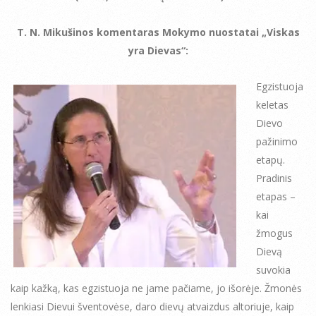
T. N. Mikušinos komentaras Mokymo nuostatai „Viskas
yra Dievas“:
Egzistuoja
keletas
Dievo
pažinimo
etapų.
Pradinis
etapas –
kai
žmogus
Dievą
suvokia
kaip kažką, kas egzistuoja ne jame pačiame, jo išorėje. Žmonės
lenkiasi Dievui šventovėse, daro dievų atvaizdus altoriuje, kaip