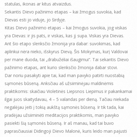
statulas, ikonas ar kitus atvaizdus.
Sekantis Dievo pažinimo etapas – kai žmogus suvokia, kad
Dievas esti jo viduje, jo širdyje.
Kitas Dievo pažinimo etapas – kai žmogus suvokia, jog viskas
yra Dievas: ir jis pats, ir viskas, kas jį supa. Viskas yra Dievas.
Ant šio etapo slenksčio žmonija yra dabar: suvokimas, kad
aplinkui nėra nieko, išskyrus Dievą. Šis Mokymas, kurį Valdovai
per mane duoda, tai „drabužėliai išaugimui“. Tai sekantis Dievo
pažinimo etapas, ant kurio slenksčio žmonija dabar stovi.
Dar noriu pasakyti apie tai, kad man pavyko patirti nuostabią
sąmonės būseną. Anksčiau aš užsiiminėjau maldinėmis
praktikomis: skaičiau Violetinės Liepsnos Liepimus ir pakankamai
ilgai juos skaitydavau, 4 – 5 valandas per dieną. Tačiau niekada
negalėjau įeiti į tokią aukštą sąmonės būseną. Ir tik tada, kai
pradėjau užsiiminėti meditacijos praktikomis, man pavyko
pasiekti šią sąmonės būseną. Ir aš manau, kad tai buvo
paprasčiausiai Didingoji Dievo Malonė, kuris leido man pajusti