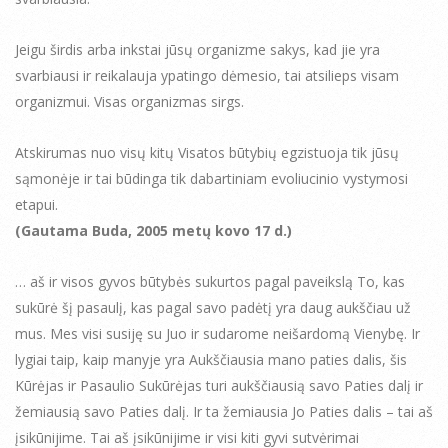
Jeigu širdis arba inkstai jūsų organizme sakys, kad jie yra
svarbiausi ir reikalauja ypatingo dėmesio, tai atsilieps visam
organizmui. Visas organizmas sirgs.
Atskirumas nuo visų kitų Visatos būtybių egzistuoja tik jūsų
sąmonėje ir tai būdinga tik dabartiniam evoliucinio vystymosi
etapui.
(Gautama Buda, 2005 metų kovo 17 d.)
… aš ir visos gyvos būtybės sukurtos pagal paveikslą To, kas
sukūrė šį pasaulį, kas pagal savo padėtį yra daug aukščiau už
mus. Mes visi susiję su Juo ir sudarome neišardomą Vienybę. Ir
lygiai taip, kaip manyje yra Aukščiausia mano paties dalis, šis
Kūrėjas ir Pasaulio Sukūrėjas turi aukščiausią savo Paties dalį ir
žemiausią savo Paties dalį. Ir ta žemiausia Jo Paties dalis – tai aš
įsikūnijime. Tai aš įsikūnijime ir visi kiti gyvi sutvėrimai