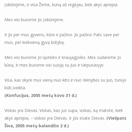
įsikūnijime, ir visa Žemė, kurią aš regėjau, kiek akys aprėpia.
Mes visi buvome Jis įsikūnijime.
Ir Jis per mus gyveno, kūrė ir pažino. Jis pažino Pats save per
mus, per kiekvieną gyvą būtybę.
Mes visi buvome Jo ląstelės ir kraujagyslės. Mes sudarėme Jo
kūną. Ir mes buvome visi susiję su Juo ir tarpusavyje.
Visa, kas skyrė mus vieną nuo kito ir nuo Vienybės su Juo, turėjo
būti įveikta.
(Konfucijus, 2005 metų kovo 31 d.)
Viskas yra Dievas. Viskas, kas jus supa, viskas, ką matote, kiek
akys aprėpia, – viskas yra Dievas. Ir jūs esate Dievas.
(Viešpats
Šiva, 2005 metų balandžio 2 d.)