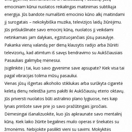
emociniam kūnui nuolatos reikalingas maitinimas subtiliąja
energija. Jūs bandote numalšinti emocinio kūno alkį maitindami
jį surogatais – nekokybiška muzika, televizijos laidų žiūrėjimu.
Jūs prišiukšlinate savo emocinį kūną, nuolatos jį veikdami
netinkamais jam dalykais, egzistuojančiais jūsų pasaulyje.
Pakanka vieną valandą per dieną klausytis radijo arba žiūrėti
televizorių, kad atimtum iš savęs bendravimo su Aukščiausiais
Pasauliais galimybę mėnesiui.
Įsigilinkite į tai, kuo savo gyvenime save apsupate? Kiek visa tai
pagal vibracijas tolima mūsų pasauliui.
Vienas jūsų išgertas alkoholio stikliukas arba surūkyta cigaretė
keletą dienų neleidžia jums pakilti iki Aukščiausių eterio oktavų.
Jūs priversti nuolatos būti astralinio plano lygiuose, nes kaip
lynais pririšote save prie jo savo pražūtingais įpročiais.
Dėmesingai išanalizuokite, kuo jūs apkraunate savo mentalinį
kūną. Kiek laiko žiūrite begalines muilo operas ir šnekatės su
žmonėmis. Nebijokite pasilikti vieni su savimi. Mokykitės