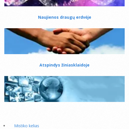
Naujienos draugų erdvėje
Atspindys žiniasklaidoje
Mistiko kelias