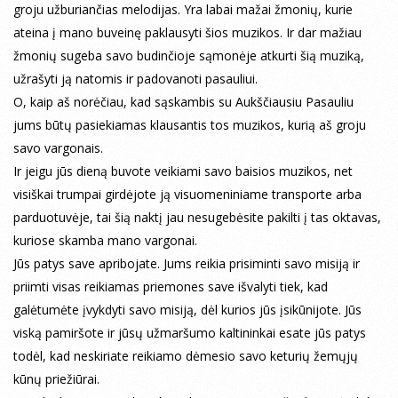
groju užburiančias melodijas. Yra labai mažai žmonių, kurie
ateina į mano buveinę paklausyti šios muzikos. Ir dar mažiau
žmonių sugeba savo budinčioje sąmonėje atkurti šią muziką,
užrašyti ją natomis ir padovanoti pasauliui.
O, kaip aš norėčiau, kad sąskambis su Aukščiausiu Pasauliu
jums būtų pasiekiamas klausantis tos muzikos, kurią aš groju
savo vargonais.
Ir jeigu jūs dieną buvote veikiami savo baisios muzikos, net
visiškai trumpai girdėjote ją visuomeniniame transporte arba
parduotuvėje, tai šią naktį jau nesugebėsite pakilti į tas oktavas,
kuriose skamba mano vargonai.
Jūs patys save apribojate. Jums reikia prisiminti savo misiją ir
priimti visas reikiamas priemones save išvalyti tiek, kad
galėtumėte įvykdyti savo misiją, dėl kurios jūs įsikūnijote. Jūs
viską pamiršote ir jūsų užmaršumo kaltininkai esate jūs patys
todėl, kad neskiriate reikiamo dėmesio savo keturių žemųjų
kūnų priežiūrai.