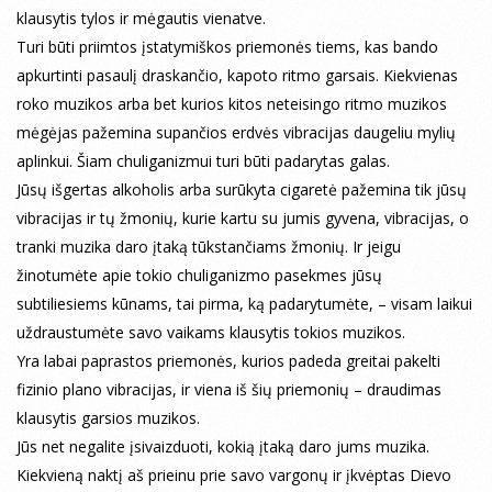
klausytis tylos ir mėgautis vienatve.
Turi būti priimtos įstatymiškos priemonės tiems, kas bando
apkurtinti pasaulį draskančio, kapoto ritmo garsais. Kiekvienas
roko muzikos arba bet kurios kitos neteisingo ritmo muzikos
mėgėjas pažemina supančios erdvės vibracijas daugeliu mylių
aplinkui. Šiam chuliganizmui turi būti padarytas galas.
Jūsų išgertas alkoholis arba surūkyta cigaretė pažemina tik jūsų
vibracijas ir tų žmonių, kurie kartu su jumis gyvena, vibracijas, o
tranki muzika daro įtaką tūkstančiams žmonių. Ir jeigu
žinotumėte apie tokio chuliganizmo pasekmes jūsų
subtiliesiems kūnams, tai pirma, ką padarytumėte, – visam laikui
uždraustumėte savo vaikams klausytis tokios muzikos.
Yra labai paprastos priemonės, kurios padeda greitai pakelti
fizinio plano vibracijas, ir viena iš šių priemonių – draudimas
klausytis garsios muzikos.
Jūs net negalite įsivaizduoti, kokią įtaką daro jums muzika.
Kiekvieną naktį aš prieinu prie savo vargonų ir įkvėptas Dievo