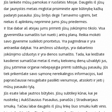
Jūs lankėte mūsų pamokas ir ruošėtės Misijai. Daugelis iš jūsų
dar jaunystės metais miglotai prisiminėte apie būtinybę kažką
padaryti pasauliui. Jūsų širdys degė Tarnavimo ugnimi, bet
niekas iš aplinkinių nepriminė jums jūsų priedermės.
Ir štai dabar aš atėjau jums priminti jūsų įsikūnijimo tikslo. Visa
gyvenimiška sumaištis turi nueiti į antrą planą. Reikia mokėti
savo gyvenime sudėlioti prioritetus. Yra pagrindiniai ir yra
antraeiliai dalykai. Yra amžinos užduotys, yra dabartinio
įsikūnijimo užduotys ir yra dienos sumaištis. Tada, kai leidžiate
kasdienei sumaiščiai metai iš metų kiekvieną dieną užvaldyti jus,
jūsų jutiminiai organai nebepajėgia priimti subtiliųjų pasaulių. Jūs
tiek prikemšate savo sąmonę nereikalingos informacijos, kad
paprasčiausiai nesugebate pasilikti vienumoje, atsiskirti ir įeiti į
mūsų pasaulio tylą.
Jūs esate labai jautrios būtybės. Jūsų subtilieji kūnai, kai jie
nusiteikę į Aukščiausius Pasaulius, panašūs į Stradivarijaus
smuiką. Tačiau labai daugelis iš jūsų linkę šiuo smuiku kalti vinis.