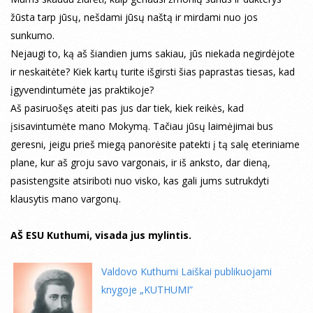
žūsta tarp jūsų, nešdami jūsų naštą ir mirdami nuo jos
sunkumo.
Nejaugi to, ką aš šiandien jums sakiau, jūs niekada negirdėjote
ir neskaitėte? Kiek kartų turite išgirsti šias paprastas tiesas, kad
įgyvendintumėte jas praktikoje?
Aš pasiruošęs ateiti pas jus dar tiek, kiek reikės, kad
įsisavintumėte mano Mokymą. Tačiau jūsų laimėjimai bus
geresni, jeigu prieš miegą panorėsite patekti į tą salę eteriniame
plane, kur aš groju savo vargonais, ir iš anksto, dar dieną,
pasistengsite atsiriboti nuo visko, kas gali jums sutrukdyti
klausytis mano vargonų.
AŠ ESU Kuthumi, visada jus mylintis.
Valdovo Kuthumi Laiškai publikuojami
knygoje „KUTHUMI”