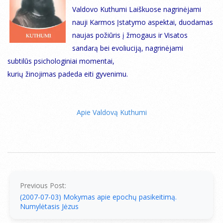
Valdovo Kuthumi Laiškuose nagrinėjami
nauji Karmos Įstatymo aspektai, duodamas
naujas požiūris į žmogaus ir Visatos
sandarą bei evoliuciją, nagrinėjami
subtilūs psichologiniai momentai,
kurių žinojimas padeda eiti gyvenimu.
Apie Valdovą Kuthumi
2007-
07-
04
Previous Post:
(2007-07-03) Mokymas apie epochų pasikeitimą.
Numylėtasis Jėzus