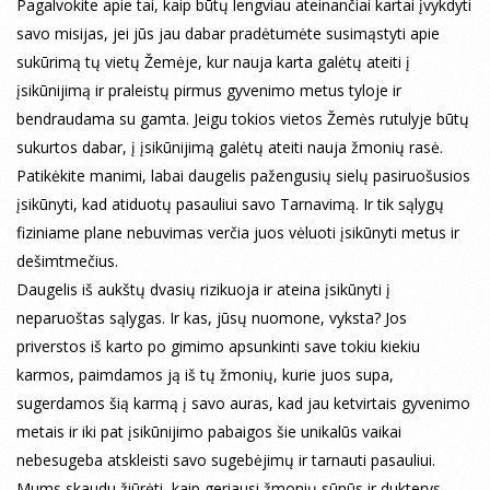
Pagalvokite apie tai, kaip būtų lengviau ateinančiai kartai įvykdyti
savo misijas, jei jūs jau dabar pradėtumėte susimąstyti apie
sukūrimą tų vietų Žemėje, kur nauja karta galėtų ateiti į
įsikūnijimą ir praleistų pirmus gyvenimo metus tyloje ir
bendraudama su gamta. Jeigu tokios vietos Žemės rutulyje būtų
sukurtos dabar, į įsikūnijimą galėtų ateiti nauja žmonių rasė.
Patikėkite manimi, labai daugelis pažengusių sielų pasiruošusios
įsikūnyti, kad atiduotų pasauliui savo Tarnavimą. Ir tik sąlygų
fiziniame plane nebuvimas verčia juos vėluoti įsikūnyti metus ir
dešimtmečius.
Daugelis iš aukštų dvasių rizikuoja ir ateina įsikūnyti į
neparuoštas sąlygas. Ir kas, jūsų nuomone, vyksta? Jos
priverstos iš karto po gimimo apsunkinti save tokiu kiekiu
karmos, paimdamos ją iš tų žmonių, kurie juos supa,
sugerdamos šią karmą į savo auras, kad jau ketvirtais gyvenimo
metais ir iki pat įsikūnijimo pabaigos šie unikalūs vaikai
nebesugeba atskleisti savo sugebėjimų ir tarnauti pasauliui.
Mums skaudu žiūrėti, kaip geriausi žmonių sūnūs ir dukterys