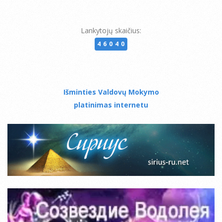
Lankytojų skaičius:
46040
Išminties Valdovų Mokymo
platinimas internetu