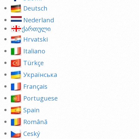
Deutsch
Nederland
ქართული
Hrvatski
Italiano
Türkçe
Українська
Français
Portuguese
Spain
Română
Ceský