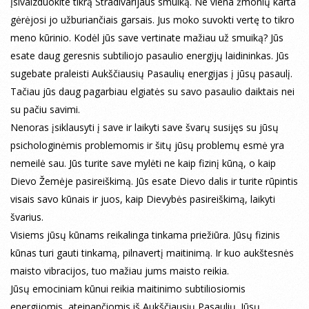
Įsivaizduokite tikrą Stradivarijaus smuiką. Ne viena žmonių karta
gėrėjosi jo užburiančiais garsais. Jus moko suvokti vertę to tikro
meno kūrinio. Kodėl jūs save vertinate mažiau už smuiką? Jūs
esate daug geresnis subtiliojo pasaulio energijų laidininkas. Jūs
sugebate praleisti Aukščiausių Pasaulių energijas į jūsų pasaulį.
Tačiau jūs daug pagarbiau elgiatės su savo pasaulio daiktais nei
su pačiu savimi.
Nenoras įsiklausyti į save ir laikyti save švarų susijęs su jūsų
psichologinėmis problemomis ir šitų jūsų problemų esmė yra
nemeilė sau. Jūs turite save mylėti ne kaip fizinį kūną, o kaip
Dievo Žemėje pasireiškimą. Jūs esate Dievo dalis ir turite rūpintis
visais savo kūnais ir juos, kaip Dievybės pasireiškimą, laikyti
švarius.
Visiems jūsų kūnams reikalinga tinkama priežiūra. Jūsų fizinis
kūnas turi gauti tinkamą, pilnavertį maitinimą. Ir kuo aukštesnės
maisto vibracijos, tuo mažiau jums maisto reikia.
Jūsų emociniam kūnui reikia maitinimo subtiliosiomis
energijomis, ateinančiomis iš Aukščiausių Pasaulių. Jūsų