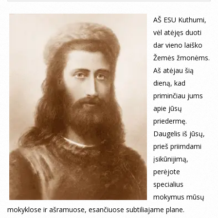
AŠ ESU Kuthumi,
vėl atėjęs duoti
dar vieno laiško
Žemės žmonėms.
Aš atėjau šią
dieną, kad
priminčiau jums
apie jūsų
priedermę.
Daugelis iš jūsų,
prieš priimdami
įsikūnijimą,
perėjote
specialius
mokymus mūsų
mokyklose ir ašramuose, esančiuose subtiliajame plane.