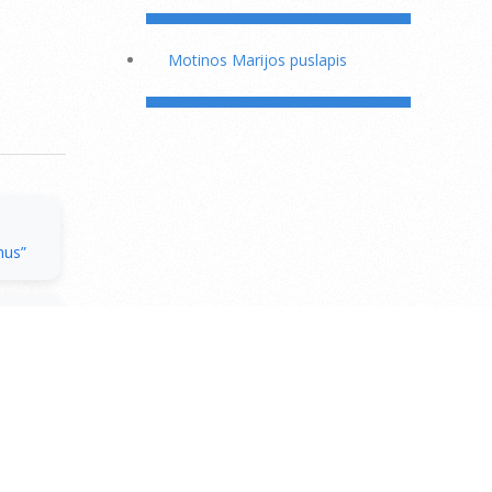
Motinos Marijos puslapis
mus”
 Post:
rtimui