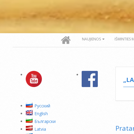
Secondary
NAUJIENOS
IŠMINTIES 
Navigation
Menu
„LA
Pусский
English
Български
Prata
Latvia