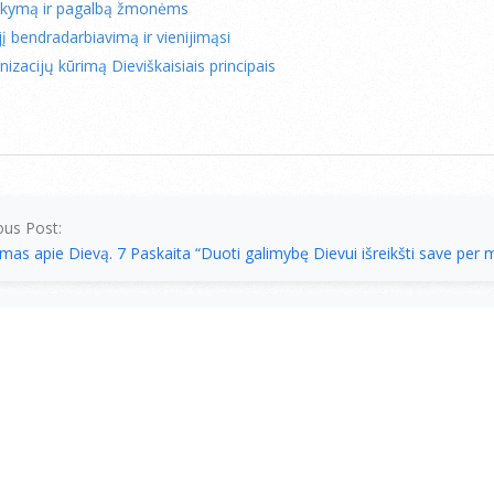
aikymą ir pagalbą žmonėms
jį bendradarbiavimą ir vienijimąsi
nizacijų kūrimą Dieviškaisiais principais
ous Post:
as apie Dievą. 7 Paskaita “Duoti galimybę Dievui išreikšti save per 
Next
Pagalba a