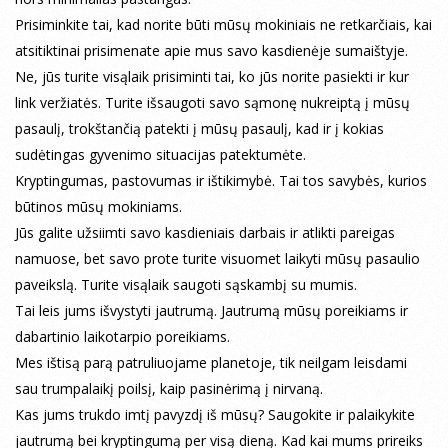
Prisiminkite tai, kad norite būti mūsų mokiniais ne retkarčiais, kai
atsitiktinai prisimenate apie mus savo kasdienėje sumaištyje.
Ne, jūs turite visąlaik prisiminti tai, ko jūs norite pasiekti ir kur
link veržiatės. Turite išsaugoti savo sąmonę nukreiptą į mūsų
pasaulį, trokštančią patekti į mūsų pasaulį, kad ir į kokias
sudėtingas gyvenimo situacijas patektumėte.
Kryptingumas, pastovumas ir ištikimybė. Tai tos savybės, kurios
būtinos mūsų mokiniams.
Jūs galite užsiimti savo kasdieniais darbais ir atlikti pareigas
namuose, bet savo prote turite visuomet laikyti mūsų pasaulio
paveikslą. Turite visąlaik saugoti sąskambį su mumis.
Tai leis jums išvystyti jautrumą. Jautrumą mūsų poreikiams ir
dabartinio laikotarpio poreikiams.
Mes ištisą parą patruliuojame planetoje, tik neilgam leisdami
sau trumpalaikį poilsį, kaip pasinėrimą į nirvaną.
Kas jums trukdo imtį pavyzdį iš mūsų? Saugokite ir palaikykite
jautrumą bei kryptingumą per visą dieną. Kad kai mums prireiks