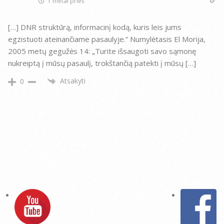
1 metai prieš
[…] DNR struktūrą, informacinį kodą, kuris leis jums
egzistuoti ateinančiame pasaulyje.” Numylėtasis El Morija,
2005 metų gegužės 14: „Turite išsaugoti savo sąmonę
nukreiptą į mūsų pasaulį, trokštančią patekti į mūsų […]
Atsakyti
0