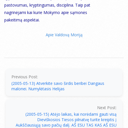
pastovumas, kryptingumas, disciplina. Taip pat
nagrinėjami kai kurie Mokymo apie sąmonės
pakeitimą aspektai.
Apie Valdovą Moriją
2005-
05-
14
Previous Post:
(2005-05-13) Atverkite savo širdis beribei Dangaus
malonei. Numylėtasis Helijas
Next Post:
(2005-05-15) Atėjo laikas, kai norėdami gauti visą
Dieviškosios Tiesos pilnatvę turite kreiptis į
Aukščiausiąją savo pačių dalį. AŠ ESU TAS KAS AŠ ESU