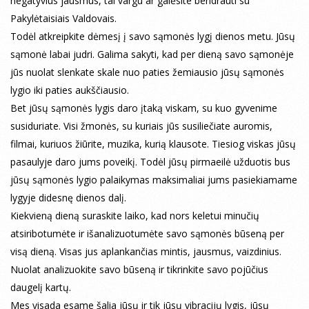
negatyvius jausmus, tai vargu ar galėsite bendrauti su
Pakylėtaisiais Valdovais.
Todėl atkreipkite dėmesį į savo sąmonės lygį dienos metu. Jūsų
sąmonė labai judri. Galima sakyti, kad per dieną savo sąmonėje
jūs nuolat slenkate skale nuo paties žemiausio jūsų sąmonės
lygio iki paties aukščiausio.
Bet jūsų sąmonės lygis daro įtaką viskam, su kuo gyvenime
susiduriate. Visi žmonės, su kuriais jūs susiliečiate auromis,
filmai, kuriuos žiūrite, muzika, kurią klausote. Tiesiog viskas jūsų
pasaulyje daro jums poveikį. Todėl jūsų pirmaeilė užduotis bus
jūsų sąmonės lygio palaikymas maksimaliai jums pasiekiamame
lygyje didesnę dienos dalį.
Kiekvieną dieną suraskite laiko, kad nors keletui minučių
atsiribotumėte ir išanalizuotumėte savo sąmonės būseną per
visą dieną. Visas jus aplankančias mintis, jausmus, vaizdinius.
Nuolat analizuokite savo būseną ir tikrinkite savo pojūčius
daugelį kartų.
Mes visada esame šalia jūsų ir tik jūsų vibracijų lygis, jūsų