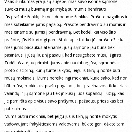
Visas sunkumas yra jūsų sugebėjimas savo išorine sąmone
suvokti mūsų buvimą ir galimybę su mumis bendrauti.
Jūs prašote ženklų. Ir mes duodame ženklus. Prašote pagalbos ir
mes suteikiame jums pagalbą. Prašote bendravimo su mumis ir
mes einame su jumis į bendravimą. Bet kodėl, kai viso šito
prašote, jūs iš karto gi pamirštate apie tai, ko jūs prašote? Ir kai
mes jums pašaukus ateiname, jūsų sąmonė jau būna tiek
pasinėrusi į jūsų iliuzinį pasaulį, kad nesugebate mūsų išgirsti.
Todėl aš atėjau priminti jums apie nuolatinę jūsų sąmonės ir
proto discipliną, kurių turite laikytis, jeigu iš tikrųjų norite būti
mūsų mokiniais. Mums nereikalingi mokiniai, kurie sako, kad nori
būti mūsų mokiniais, prašo pagalbos, bet praeina vos tik keletas
valandų ir jų sąmonė jau tiek įnikusi į juos supančią iliuziją, kad
jie pamiršta apie visus savo prašymus, pažadus, priesaikas bei
patikinimus.
Mums būtini mokiniai, bet jeigu jūs iš tikrųjų norite mokytis
vadovaujant Pakylėtiesiems Valdovams, būkite geri, dėkite tam
nors minimalias pastangas.