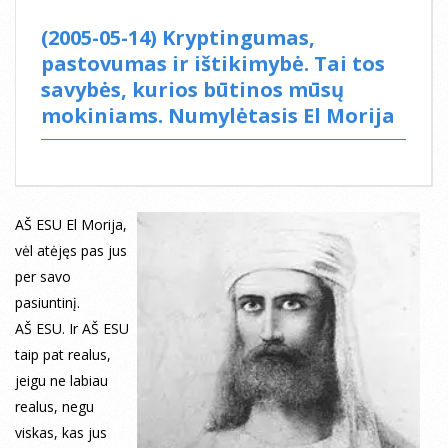
(2005-05-14) Kryptingumas,
pastovumas ir ištikimybė. Tai tos
savybės, kurios būtinos mūsų
mokiniams. Numylėtasis El Morija
AŠ ESU El Morija,
vėl atėjęs pas jus
per savo
pasiuntinį.
AŠ ESU. Ir AŠ ESU
taip pat realus,
jeigu ne labiau
realus, negu
viskas, kas jus