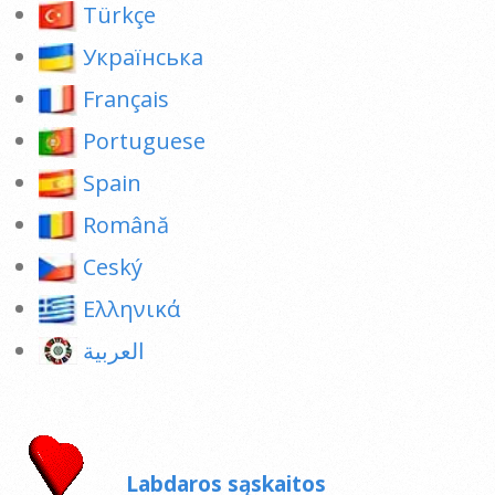
Türkçe
Українська
Français
Portuguese
Spain
Română
Ceský
Ελληνικά
العربية
Labdaros sąskaitos