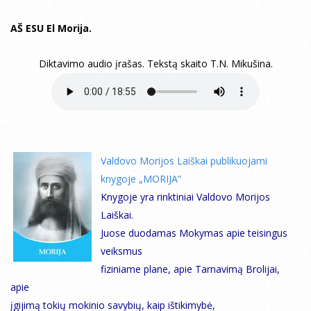
AŠ ESU El Morija.
Diktavimo audio įrašas. Tekstą skaito T.N. Mikušina.
Valdovo Morijos Laiškai publikuojami
knygoje „MORIJA”
Knygoje yra rinktiniai Valdovo Morijos
Laiškai.
Juose duodamas Mokymas apie teisingus
veiksmus
fiziniame plane, apie Tarnavimą Brolijai,
apie
įgijimą tokių mokinio savybių, kaip ištikimybė,