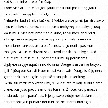
kad šios mintys atėjo iš mūsų.
Todėl visąlaik turite saugoti jautrumą ir būti pasiruošę gauti
mūsų informaciją bei nurodymus.
Nelaukite, kad aš arba kažkas iš Valdovų stos prieš jus visu savo
ūgiu ir kalbės su jumis, ir duos jums mokymą, ir atsakys į jūsų
klausimus. Mes neturime fizinio kūno, todėl mes labai retai
eikvojame savo jėgas ir energiją, kad pasirodytume savo
mokiniams tankaus astralo būsenos. Jeigu norite pas mus
mokytis, tai turite išlavinti savo suvokimą iki tokio lygio, kad
būtumėte jautrūs mūsų žodžiams ir mūsų poreikiams.
Ugdykite savyje atpažinimo dovaną. Daugelis astralinių būtybių
gali iš jūsų pasišaipyti ir apsimesti Valdovais. Daugelis iš jų nėra
geranoriški, o daugelis paprasčiausiai pikti ir kerštingi.
Geriausiu vertinimo kriterijumi, su kuo turite reikalą subtiliajame
plane, bus jūsų pačių sąmonės būsena. Žinote, kad panašus
prisitraukia prie panašaus. Ir jeigu savo viduje nesubalansuoti,
neharmoningi ir jaučiate bet kuriuos žmonėms būdingus