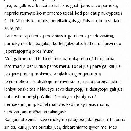
jūsų pagalbos arba kai ateis laikas gauti jums savo pamoką,
nepraleistumėte šio momento todėl, kad per daug nukrypote į
šalį tuščiomis kalbomis, nereikalingais ginčais ar eilinio serialo
žiūrėjimu.
Kai norite tapti mūsų mokiniais ir gauti mūsų vadovavimą,
pamokymus bei pagalbą, kodėl galvojate, kad esate laisvi nuo
įsipareigojimų prieš mus?
Mes galime ateiti ir duoti jums pamoką arba užduotį, arba
informaciją bet kuriuo paros metu. Todėl jūsų pareiga, kai jūs
įstojate į mūsų mokinius, visąlaik saugoti jautrumą.
Jeigu mokotės mokykloje ar universitete, į jūsų pareigas įeina
lankyti paskaitas ir klausyti savo dėstytojų. Ir dėstytojai gali jus
nubausti ar netgi pašalinti iš mokymo įstaigos už
nerūpestingumą. Kodėl manote, kad mokymasis mums
vadovaujant mažiau atsakingas?
Kai gaunate žinias savo mokymo įstaigose, daugiausiai tai būna
žinios, kurių jums prireiks jūsų dabartiniame gyvenime. Mes