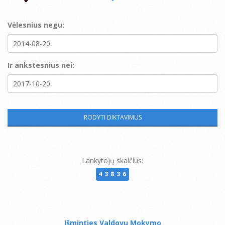
Vėlesnius negu:
Ir ankstesnius nei:
Lankytojų skaičius:
43836
Išminties Valdovų Mokymo