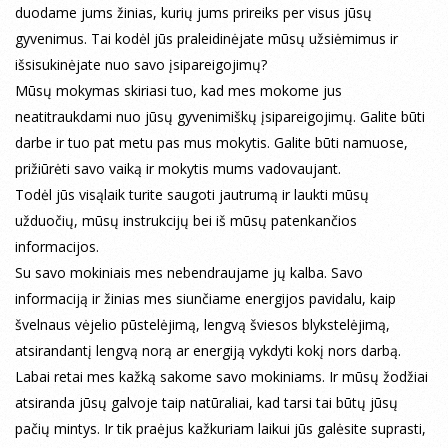
duodame jums žinias, kurių jums prireiks per visus jūsų
gyvenimus. Tai kodėl jūs praleidinėjate mūsų užsiėmimus ir
išsisukinėjate nuo savo įsipareigojimų?
Mūsų mokymas skiriasi tuo, kad mes mokome jus
neatitraukdami nuo jūsų gyvenimiškų įsipareigojimų. Galite būti
darbe ir tuo pat metu pas mus mokytis. Galite būti namuose,
prižiūrėti savo vaiką ir mokytis mums vadovaujant.
Todėl jūs visąlaik turite saugoti jautrumą ir laukti mūsų
užduočių, mūsų instrukcijų bei iš mūsų patenkančios
informacijos.
Su savo mokiniais mes nebendraujame jų kalba. Savo
informaciją ir žinias mes siunčiame energijos pavidalu, kaip
švelnaus vėjelio pūstelėjimą, lengvą šviesos blykstelėjimą,
atsirandantį lengvą norą ar energiją vykdyti kokį nors darbą.
Labai retai mes kažką sakome savo mokiniams. Ir mūsų žodžiai
atsiranda jūsų galvoje taip natūraliai, kad tarsi tai būtų jūsų
pačių mintys. Ir tik praėjus kažkuriam laikui jūs galėsite suprasti,