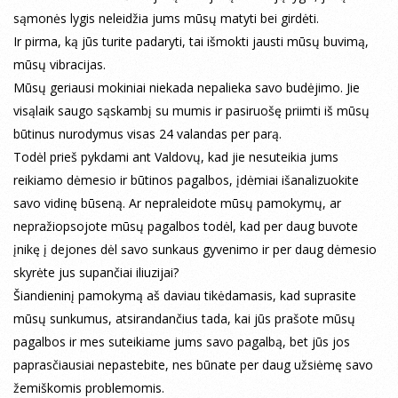
sąmonės lygis neleidžia jums mūsų matyti bei girdėti.
Ir pirma, ką jūs turite padaryti, tai išmokti jausti mūsų buvimą,
mūsų vibracijas.
Mūsų geriausi mokiniai niekada nepalieka savo budėjimo. Jie
visąlaik saugo sąskambį su mumis ir pasiruošę priimti iš mūsų
būtinus nurodymus visas 24 valandas per parą.
Todėl prieš pykdami ant Valdovų, kad jie nesuteikia jums
reikiamo dėmesio ir būtinos pagalbos, įdėmiai išanalizuokite
savo vidinę būseną. Ar nepraleidote mūsų pamokymų, ar
nepražiopsojote mūsų pagalbos todėl, kad per daug buvote
įnikę į dejones dėl savo sunkaus gyvenimo ir per daug dėmesio
skyrėte jus supančiai iliuzijai?
Šiandieninį pamokymą aš daviau tikėdamasis, kad suprasite
mūsų sunkumus, atsirandančius tada, kai jūs prašote mūsų
pagalbos ir mes suteikiame jums savo pagalbą, bet jūs jos
paprasčiausiai nepastebite, nes būnate per daug užsiėmę savo
žemiškomis problemomis.