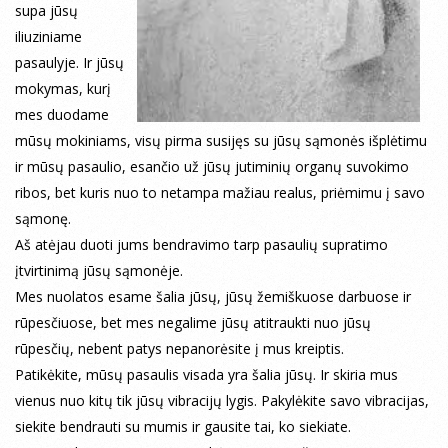
supa jūsų
iliuziniame
pasaulyje. Ir jūsų
mokymas, kurį
mes duodame
mūsų mokiniams, visų pirma susijęs su jūsų sąmonės išplėtimu
ir mūsų pasaulio, esančio už jūsų jutiminių organų suvokimo
ribos, bet kuris nuo to netampa mažiau realus, priėmimu į savo
sąmonę.
Aš atėjau duoti jums bendravimo tarp pasaulių supratimo
įtvirtinimą jūsų sąmonėje.
Mes nuolatos esame šalia jūsų, jūsų žemiškuose darbuose ir
rūpesčiuose, bet mes negalime jūsų atitraukti nuo jūsų
rūpesčių, nebent patys nepanorėsite į mus kreiptis.
Patikėkite, mūsų pasaulis visada yra šalia jūsų. Ir skiria mus
vienus nuo kitų tik jūsų vibracijų lygis. Pakylėkite savo vibracijas,
siekite bendrauti su mumis ir gausite tai, ko siekiate.