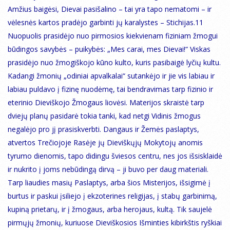
Amžius baigėsi, Dievai pasišalino – tai yra tapo nematomi – ir
vėlesnės kartos pradėjo garbinti jų karalystes – Stichijas.11
Nuopuolis prasidėjo nuo pirmosios kiekvienam fiziniam žmogui
būdingos savybės – puikybės: „Mes carai, mes Dievai!“ Viskas
prasidėjo nuo žmogiškojo kūno kulto, kuris pasibaigė lyčių kultu.
Kadangi žmonių „odiniai apvalkalai“ sutankėjo ir jie vis labiau ir
labiau puldavo į fizinę nuodėmę, tai bendravimas tarp fizinio ir
eterinio Dieviškojo Žmogaus liovėsi. Materijos skraistė tarp
dviejų planų pasidarė tokia tanki, kad netgi Vidinis žmogus
negalėjo pro jį prasiskverbti. Dangaus ir Žemės paslaptys,
atvertos Trečiojoje Rasėje jų Dieviškųjų Mokytojų anomis
tyrumo dienomis, tapo didingu šviesos centru, nes jos išsisklaidė
ir nukrito į joms nebūdingą dirvą – ji buvo per daug materiali.
Tarp liaudies masių Paslaptys, arba šios Misterijos, išsigimė į
burtus ir paskui įsiliejo į ekzoterines religijas, į stabų garbinimą,
kupiną prietarų, ir į žmogaus, arba herojaus, kultą. Tik saujelė
pirmųjų žmonių, kuriuose Dieviškosios Išminties kibirkštis ryškiai