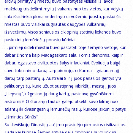
erdvių primityvių miestų buvo pastatytas visiškai iš lavos
maždaug trisdešimt mylių į vakarus nuo tos vietos, kur Velykų
sala išsidriekia plona nederlingo dirvožemio juosta; paskui šis
miestas buvo visiškai sugriautas daugybės vulkaninių
išsiveržimų. Visos seniausios ciklopinių statinių liekanos buvo
paskutinių lemūriečių porasių kūriniai…
… pirmieji dideli miestai buvo pastatyti toje žemyno vietoje, kuri
dabar žinoma kaip Madagaskaro sala. Tomis dienomis, kaip ir
dabar, egzistavo civilizuotos šalys ir laukiniai. Evoliucija baigė
savo tobulinimo darbą tarp pirmųjų, o Karma – griaunamąjį
darbą tarp pastarųjų. Australai 8 ir į juos panašios gentys yra
palikuonys tų, kurie užuot sustiprinę Kibirkštį, mestą į juos
„Liepsnų“, užgesino ją daug kartų, pasidavę gyvūniškoms
aistroms9. O štai arijų tautos galėjo atsekti savo kilmę nuo
atlantų iki dvasingesnių lemūriečių rasių, kuriose įsikūnijo patys
„Išminties Sūnūs“.
Su dieviškųjų Dinastijų atėjimu prasidėjo pirmosios civilizacijos.
Tada kai kuriose Žemės srityse dalis žmonijos buvo linkusi