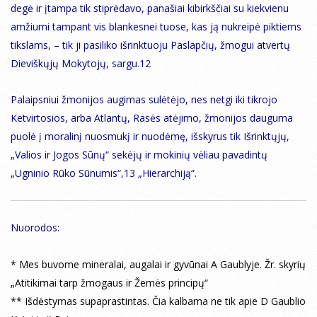
degė ir įtampa tik stiprėdavo, panašiai kibirkščiai su kiekvienu
amžiumi tampant vis blankesnei tuose, kas ją nukreipė piktiems
tikslams, – tik ji pasiliko išrinktuoju Paslapčių, žmogui atvertų
Dieviškųjų Mokytojų, sargu.12
Palaipsniui žmonijos augimas sulėtėjo, nes netgi iki tikrojo
Ketvirtosios, arba Atlantų, Rasės atėjimo, žmonijos dauguma
puolė į moralinį nuosmukį ir nuodėmę, išskyrus tik Išrinktųjų,
„Valios ir Jogos Sūnų“ sekėjų ir mokinių vėliau pavadintų
„Ugninio Rūko Sūnumis“,13 „Hierarchiją“.
Nuorodos:
* Mes buvome mineralai, augalai ir gyvūnai A Gaublyje. Žr. skyrių
„Atitikimai tarp žmogaus ir Žemės principų“
** Išdėstymas supaprastintas. Čia kalbama ne tik apie D Gaublio