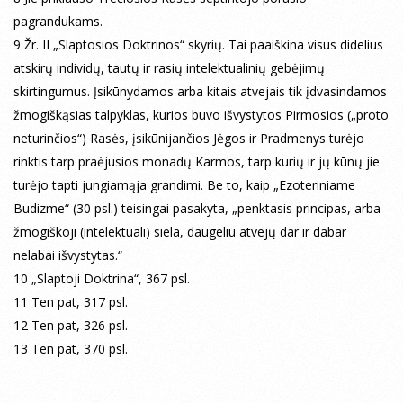
pagrandukams.
9 Žr. II „Slaptosios Doktrinos“ skyrių. Tai paaiškina visus didelius
atskirų individų, tautų ir rasių intelektualinių gebėjimų
skirtingumus. Įsikūnydamos arba kitais atvejais tik įdvasindamos
žmogiškąsias talpyklas, kurios buvo išvystytos Pirmosios („proto
neturinčios“) Rasės, įsikūnijančios Jėgos ir Pradmenys turėjo
rinktis tarp praėjusios monadų Karmos, tarp kurių ir jų kūnų jie
turėjo tapti jungiamąja grandimi. Be to, kaip „Ezoteriniame
Budizme“ (30 psl.) teisingai pasakyta, „penktasis principas, arba
žmogiškoji (intelektuali) siela, daugeliu atvejų dar ir dabar
nelabai išvystytas.“
10 „Slaptoji Doktrina“, 367 psl.
11 Ten pat, 317 psl.
12 Ten pat, 326 psl.
13 Ten pat, 370 psl.