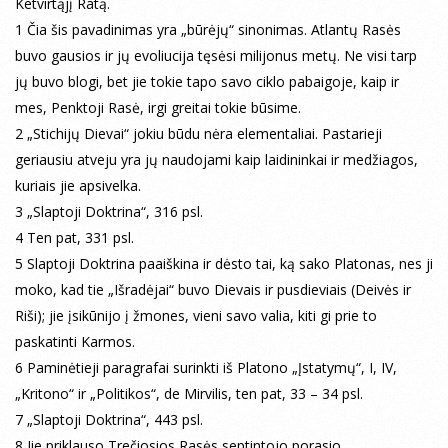
Ketvirtąjį Ratą.
1 Čia šis pavadinimas yra „būrėjų“ sinonimas. Atlantų Rasės
buvo gausios ir jų evoliucija tęsėsi milijonus metų. Ne visi tarp
jų buvo blogi, bet jie tokie tapo savo ciklo pabaigoje, kaip ir
mes, Penktoji Rasė, irgi greitai tokie būsime.
2 „Stichijų Dievai“ jokiu būdu nėra elementaliai. Pastarieji
geriausiu atveju yra jų naudojami kaip laidininkai ir medžiagos,
kuriais jie apsivelka.
3 „Slaptoji Doktrina“, 316 psl.
4 Ten pat, 331 psl.
5 Slaptoji Doktrina paaiškina ir dėsto tai, ką sako Platonas, nes ji
moko, kad tie „Išradėjai“ buvo Dievais ir pusdieviais (Deivės ir
Riši); jie įsikūnijo į žmones, vieni savo valia, kiti gi prie to
paskatinti Karmos.
6 Paminėtieji paragrafai surinkti iš Platono „Įstatymų“, I, IV,
„Kritono“ ir „Politikos“, de Mirvilis, ten pat, 33 – 34 psl.
7 „Slaptoji Doktrina“, 443 psl.
8 Jie priklauso Trečiosios Rasės septintojo porasio