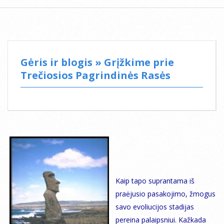
Gėris ir blogis »
Grįžkime prie
Trečiosios Pagrindinės Rasės
Kaip tapo suprantama iš
praėjusio pasakojimo, žmogus
savo evoliucijos stadijas
pereina palaipsniui. Kažkada