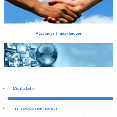
Atspindys žiniasklaidoje
Mistiko kelias
Transliacijos internetu (ru)