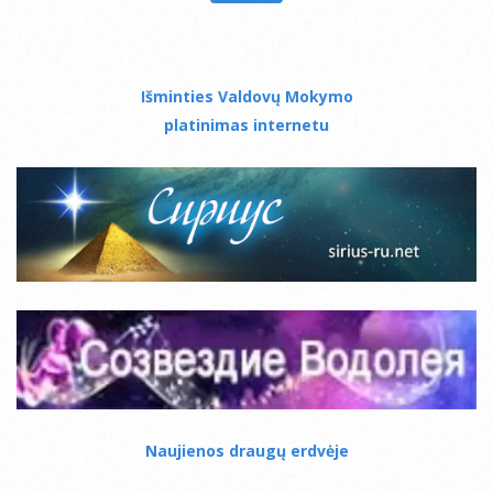
Išminties Valdovų Mokymo
platinimas internetu
Naujienos draugų erdvėje