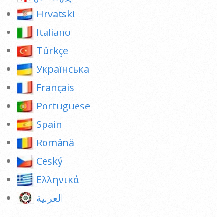
Hrvatski
Italiano
Türkçe
Українська
Français
Portuguese
Spain
Română
Ceský
Ελληνικά
العربية