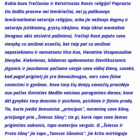
Kokia buvo Trečiosios ir Ketvirtosios Rasės religija? Paprasta
šio žodžio prasme nei lemūriečiai, nei jų palikuonys
lemūroatlantai neturėjo religijos; arba jie nežinojo dogmų ir
neturėjo įsitikinimų, grįstų tikėjimu. Kaip tiktai mentalinė
žmogaus akis atsivėrė pažinimui, Trečioji Rasė pajuto savo
vienybę su amžinai esančiu, bet taip pat su amžinai
nepasiekiamu ir nematomu Visa Kuo, Vienatine Visapasauline
Dievybe. Kiekvienas, būdamas apdovanotas Dieviškosiomis
jėgomis ir jausdamas pačiame savyje savo vidinį Dievą, suvokė,
kad pagal prigimtį jis yra Dievasžmogus, nors savo fizine
savastimi ir gyvūnas. Kova tarp šių dviejų savasčių prasidėjo
nuo pačios Išminties Medžio vaisiaus paragavimo dienos; kova
dėl gyvybės tarp dvasinio ir psichinio, psichinio ir fizinio pradų.
Tie, kurie įveikė žemuosius „principus“, nuraminę savo kūną,
prisijungė prie „Šviesos Sūnų“; tie gi, kurie tapo savo žemos
prigimties aukomis, tapo materijos vergais. Iš „Šviesos ir
Proto Sūnų“ jie tapo „Tamsos Sūnumis“. Jie krito mirtingojo