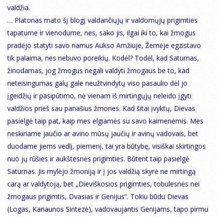
valdžia.
… Platonas mato šį blogį valdančiųjų ir valdomųjų prigimties
tapatume ir vienodume, nes, sako jis, ilgai iki to, kai žmogus
pradėjo statyti savo namus Aukso Amžiuje, Žemėje egzistavo
tik palaima, nes nebuvo poreikių. Kodėl? Todėl, kad Saturnas,
žinodamas, jog žmogus negali valdyti žmogaus be to, kad
neteisingumas galų gale neužtvindytų viso pasaulio dėl jo
įgeidžių ir pasipūtimo, nė vienam iš mirtingųjų neleido įgyti
valdžios prieš sau panašius žmones. Kad šitai įvyktų, Dievas
pasielgė taip pat, kaip mes elgiamės su savo kaimenėmis. Mes
neskiriame jaučio ar avino mūsų jaučių ir avinų vadovais, bet
duodame jiems vedlį, piemenį, tai yra būtybę, visiškai skirtingos
nuo jų rūšies ir aukštesnės prigimties. Būtent taip pasielgė
Saturnas. Jis mylėjo žmoniją ir į jos valdžią skyrė ne mirtingą
carą ar valdytoją, bet „Dieviškosios prigimties, tobulesnės nei
žmogaus prigimtis, Dvasias ir Genijus“. Tokiu būdu Dievas
(Logas, Kariaunos Sintezė), vadovaujantis Genijams, tapo pirmu