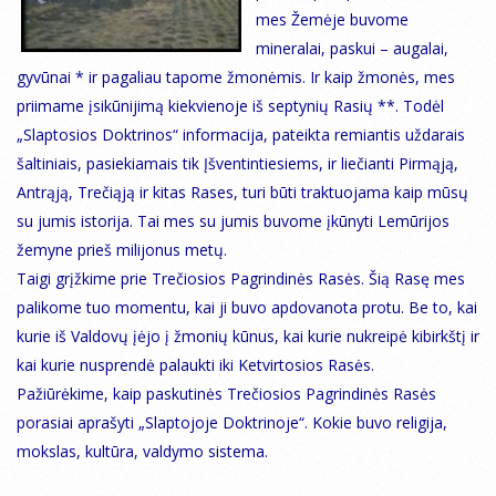
mes Žemėje buvome
mineralai, paskui – augalai,
gyvūnai * ir pagaliau tapome žmonėmis. Ir kaip žmonės, mes
priimame įsikūnijimą kiekvienoje iš septynių Rasių **. Todėl
„Slaptosios Doktrinos“ informacija, pateikta remiantis uždarais
šaltiniais, pasiekiamais tik Įšventintiesiems, ir liečianti Pirmąją,
Antrąją, Trečiąją ir kitas Rases, turi būti traktuojama kaip mūsų
su jumis istorija. Tai mes su jumis buvome įkūnyti Lemūrijos
žemyne prieš milijonus metų.
Taigi grįžkime prie Trečiosios Pagrindinės Rasės. Šią Rasę mes
palikome tuo momentu, kai ji buvo apdovanota protu. Be to, kai
kurie iš Valdovų įėjo į žmonių kūnus, kai kurie nukreipė kibirkštį ir
kai kurie nusprendė palaukti iki Ketvirtosios Rasės.
Pažiūrėkime, kaip paskutinės Trečiosios Pagrindinės Rasės
porasiai aprašyti „Slaptojoje Doktrinoje“. Kokie buvo religija,
mokslas, kultūra, valdymo sistema.