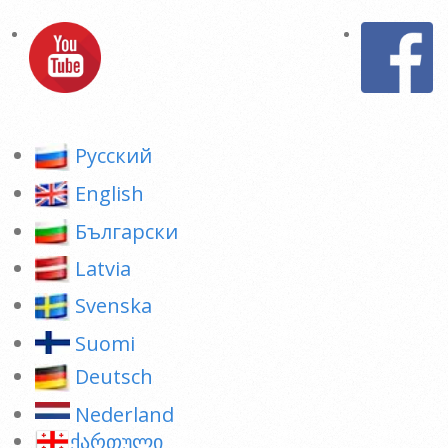
Pусский
English
Български
Latvia
Svenska
Suomi
Deutsch
Nederland
ქართული