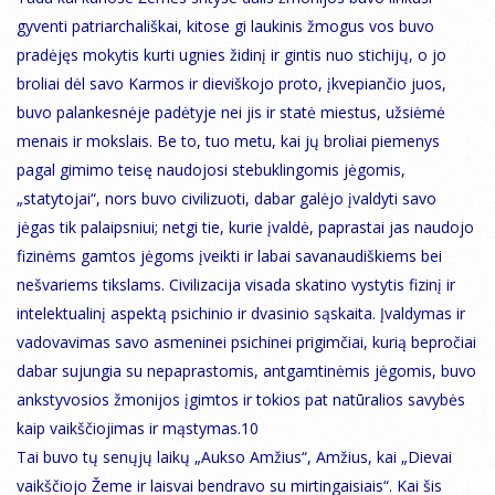
gyventi patriarchališkai, kitose gi laukinis žmogus vos buvo
pradėjęs mokytis kurti ugnies židinį ir gintis nuo stichijų, o jo
broliai dėl savo Karmos ir dieviškojo proto, įkvepiančio juos,
buvo palankesnėje padėtyje nei jis ir statė miestus, užsiėmė
menais ir mokslais. Be to, tuo metu, kai jų broliai piemenys
pagal gimimo teisę naudojosi stebuklingomis jėgomis,
„statytojai“, nors buvo civilizuoti, dabar galėjo įvaldyti savo
jėgas tik palaipsniui; netgi tie, kurie įvaldė, paprastai jas naudojo
fizinėms gamtos jėgoms įveikti ir labai savanaudiškiems bei
nešvariems tikslams. Civilizacija visada skatino vystytis fizinį ir
intelektualinį aspektą psichinio ir dvasinio sąskaita. Įvaldymas ir
vadovavimas savo asmeninei psichinei prigimčiai, kurią bepročiai
dabar sujungia su nepaprastomis, antgamtinėmis jėgomis, buvo
ankstyvosios žmonijos įgimtos ir tokios pat natūralios savybės
kaip vaikščiojimas ir mąstymas.10
Tai buvo tų senųjų laikų „Aukso Amžius“, Amžius, kai „Dievai
vaikščiojo Žeme ir laisvai bendravo su mirtingaisiais“. Kai šis