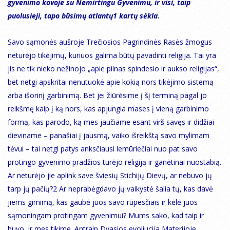
gyvenimo kovoje su Nemirtingu Gyvenimu, ir visi, taip
puolusieji, tapo būsimų atlantų1 kartų sėkla.
Savo sąmonės aušroje Trečiosios Pagrindinės Rasės žmogus
neturėjo tikėjimų, kuriuos galima būtų pavadinti religija. Tai yra
jis ne tik nieko nežinojo „apie pilnas spindesio ir aukso religijas“,
bet netgi apskritai nenutuokė apie kokią nors tikėjimo sistemą
arba išorinį garbinimą. Bet jei žiūrėsime į šį terminą pagal jo
reikšmę kaip į ką nors, kas apjungia mases į vieną garbinimo
formą, kas parodo, ką mes jaučiame esant virš savęs ir didžiai
dieviname – panašiai į jausmą, vaiko išreikštą savo mylimam
tėvui – tai netgi patys anksčiausi lemūriečiai nuo pat savo
protingo gyvenimo pradžios turėjo religiją ir ganėtinai nuostabią.
Ar neturėjo jie aplink save šviesių Stichijų Dievų, ar nebuvo jų
tarp jų pačių?2 Ar neprabėgdavo jų vaikystė šalia tų, kas davė
jiems gimimą, kas gaubė juos savo rūpesčiais ir kėlė juos
sąmoningam protingam gyvenimui? Mums sako, kad taip ir
buvo, ir mes tikime. Antraip Dvasios evoliucija Materijoje