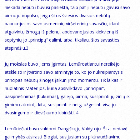
niekada nebūtų buvusi pasiekta, taip pat ji nebūtų gavusi savo
pirmojo impulso, jeigu šitos šviesios dvasios nebūtų
paaukojusios savo asmeninių viršeterinių savasčių, idant
atgaivintų žmogų iš pelenų, apdovanojusios kiekvieną iš
septynių jo „principų“ dalimi, arba, tiksliau, šios savasties
atspindžiu.3
Jų mokslas buvo jiems įgimtas. Lemūroatlantui nereikėjo
atskleisti ir įtvirtinti savo atmintyje to, ko jo nukreipiantysis
principas nebūtų žinojęs įsikūnijimo momentu. Tik laikas ir
nuolatinis Materijos, kuria apsivilkdavo „principai“,
pasipriešinimas (bukumas), galėjo, pirma, susilpninti jų žinių iki
gimimo atmintį, kita, susilpninti ir netgi užgesinti visą jų
dvasingumo ir dieviškumo kibirkštį. 4
Lemūriečiai buvo valdomi Dangiškųjų Valdytojų. Šitai nedavė
galimybės atsirasti Blogiui, susijusiam su piktnaudžiavimu