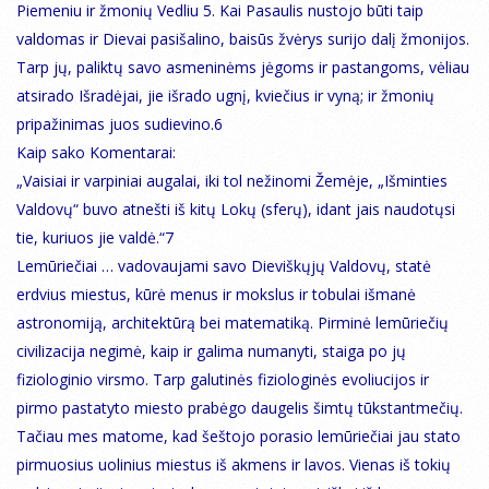
Piemeniu ir žmonių Vedliu 5. Kai Pasaulis nustojo būti taip
valdomas ir Dievai pasišalino, baisūs žvėrys surijo dalį žmonijos.
Tarp jų, paliktų savo asmeninėms jėgoms ir pastangoms, vėliau
atsirado Išradėjai, jie išrado ugnį, kviečius ir vyną; ir žmonių
pripažinimas juos sudievino.6
Kaip sako Komentarai:
„Vaisiai ir varpiniai augalai, iki tol nežinomi Žemėje, „Išminties
Valdovų“ buvo atnešti iš kitų Lokų (sferų), idant jais naudotųsi
tie, kuriuos jie valdė.“7
Lemūriečiai … vadovaujami savo Dieviškųjų Valdovų, statė
erdvius miestus, kūrė menus ir mokslus ir tobulai išmanė
astronomiją, architektūrą bei matematiką. Pirminė lemūriečių
civilizacija negimė, kaip ir galima numanyti, staiga po jų
fiziologinio virsmo. Tarp galutinės fiziologinės evoliucijos ir
pirmo pastatyto miesto prabėgo daugelis šimtų tūkstantmečių.
Tačiau mes matome, kad šeštojo porasio lemūriečiai jau stato
pirmuosius uolinius miestus iš akmens ir lavos. Vienas iš tokių